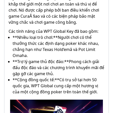
khắp thế giới một nơi chơi an toàn và thú vị để
chơi. Nó được cấp phép bởi ban điều khiển chơi
game CuraÃ §ao và có các biện pháp bảo mật
vững chắc và chơi game công bằng.
Các tính năng của WPT Global Key đã bao gồm:
**Nhiều loại trò chơi:**Người chơi có thể
thưởng thức các định dạng poker khác nhau,
chẳng hạn như Texas Hold’emâ và Pot Limit
Omaha.
**Trợ lý game thủ độc đáo:**Phong cách giải
đấu độc đáo và các chương trình khuyến mãi để
gặp gỡ các game thủ.
**Cộng đồng quốc tế:**Có trụ sở tại hơn 50
quốc gia, WPT Global cung cấp một hương vị
của một cộng đồng poker trên toàn thế giới.