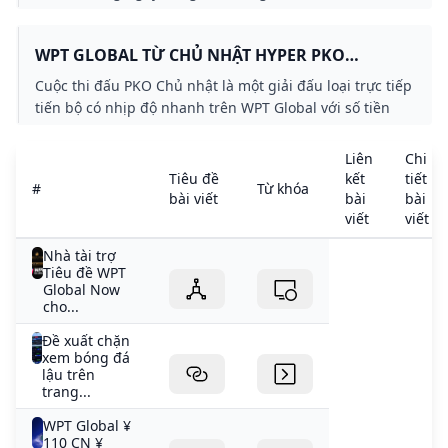
đa dạng và bảo mật mạnh mẽ trong môi trường du lịch
poker thế giới đáng tin cậy.
WPT GLOBAL TỪ CHỦ NHẬT HYPER PKO
SHOWDOWN: MUA THẤP PHẤN KHÍCH CAO
Cuộc thi đấu PKO Chủ nhật là một giải đấu loại trực tiếp
tiến bộ có nhịp độ nhanh trên WPT Global với số tiền
mua hàng nhỏ (456 đô la) (456 đô la) và một giải thưởng
web cá cược bóng đá
được đảm bảo khổng lồ 1.000.000 (137 nghìn đô la).
Liên
Chi
Nhờ cấu trúc siêu tăng của nó bạn có thể mong đợi
CÁ ĐỘ BÓNG ĐÁ
Tiêu đề
kết
tiết
#
Từ khóa
hành động không ngừng nghỉ loại trực tiếp nhanh
bài viết
bài
bài
Chơi Game Bài Tiến Lên Miền Nam Miễn Phí
chóng và toàn bộ sự kiện sẽ kết thúc trong khoảng bốn
viết
viết
- YouTube
giờ hoàn hảo cho bất cứ ai tìm kiếm một bản sửa lỗi
Lễ hội mùa xuân toàn cầu WPT: 7.000.000 đô la giải thư
Nhà tài trợ
poker vào Chủ nhật ly kỳ mà không cần phải thực hiện
Trực tiếp Tsirang FC vs BFF Academy U19 vào lúc 16:00 ng
Tiêu đề WPT
cả ngày.
Global Now
Bạn có thể chơi WPT Global ở đâu? Các quốc gia được hỗ 
cho...
Đối tác toàn cầu của WPT với Câu lạc bộ bài Poker & Sòng
Đề xuất chặn
Vincent Meli tăng lên 100.000 với K♣️ J♣️ Francois Tosques Ca
xem bóng đá
Đủ điều kiện cho sự kiện chính của WPT Global thông qu
lậu trên
Doug Polk phải đối mặt với phản ứng dữ dội khi chơi tron
trang...
trang cá độ bóng đá
WPT Global ¥
WPT Global có ứng dụng di động không?
110 CN ¥