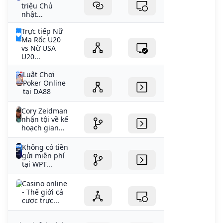
triệu Chủ
Vui Cùng Dafabet – Khám Phá Thế Giới Cá Cược Đẳng Cấ
nhật...
Cách bắt đầu chơi bài xì phé trực tuyến vào năm 2025: 
Trực tiếp Nữ
Cá cược là gì? Hiểu rõ khái niệm và rủi ro pháp lý
Ma Rốc U20
Chỉ dẫn chơi cá độ bóng đá Fb88 chuẩn cho cược thủ – Ni
vs Nữ USA
Roulette đóng vai trò gì trong văn hóa đại chúng chẳng
U20...
Các giải đấu hàng ngày từ WPT Global
Luật Chơi
Bạn có thể chơi WPT Global ở đâu? Các quốc gia được hỗ 
Poker Online
WPT Global vs GGPoker: Bạn nên chọn nền tảng poker n
tại DA88
Tôi có thể chơi GGPoker ở Mỹ không?
Cory Zeidman
nhận tội về kế
hoạch gian...
Không có tiền
gửi miễn phí
tại WPT...
Casino online
- Thế giới cá
cược trực...