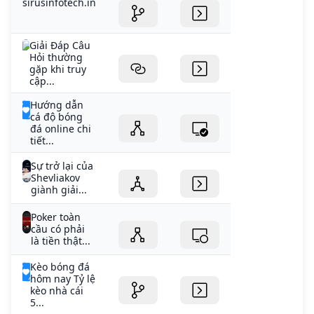
sirusinfotech.in
Giải Đáp Câu
Hỏi thường
gặp khi truy
cập...
Hướng dẫn
cá độ bóng
đá online chi
tiết...
Sự trở lại của
Shevliakov
giành giải...
Poker toàn
cầu có phải
là tiền thật...
Kèo bóng đá
hôm nay Tỷ lệ
kèo nhà cái
5...