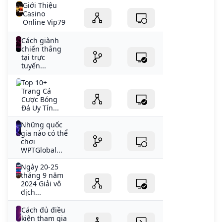
Giới Thiệu
Casino
Online Vip79
Cách giành
chiến thắng
tại trực
tuyến...
Top 10+
Trang Cá
Cược Bóng
Đá Uy Tín...
Những quốc
gia nào có thể
chơi
WPTGlobal...
Ngày 20-25
tháng 9 năm
2024 Giải vô
địch...
Cách đủ điều
kiện tham gia