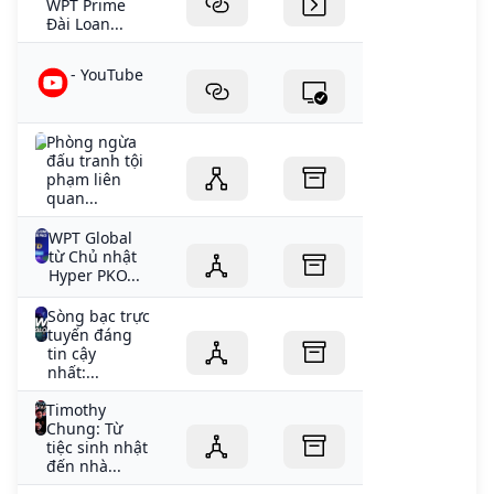
WPT Prime
Đài Loan...
- YouTube
Phòng ngừa
đấu tranh tội
phạm liên
quan...
WPT Global
từ Chủ nhật
Hyper PKO...
Sòng bạc trực
tuyến đáng
tin cậy
nhất:...
Timothy
Chung: Từ
tiệc sinh nhật
đến nhà...