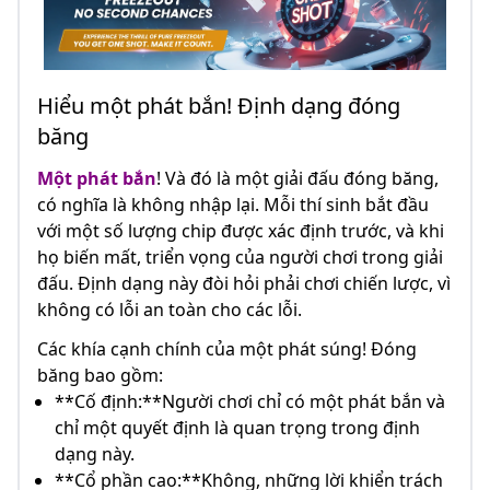
Hiểu một phát bắn! Định dạng đóng
băng
Một phát bắn
! Và đó là một giải đấu đóng băng,
có nghĩa là không nhập lại. Mỗi thí sinh bắt đầu
với một số lượng chip được xác định trước, và khi
họ biến mất, triển vọng của người chơi trong giải
đấu. Định dạng này đòi hỏi phải chơi chiến lược, vì
không có lỗi an toàn cho các lỗi.
Các khía cạnh chính của một phát súng! Đóng
băng bao gồm:
**Cố định:**Người chơi chỉ có một phát bắn và
chỉ một quyết định là quan trọng trong định
dạng này.
**Cổ phần cao:**Không, những lời khiển trách