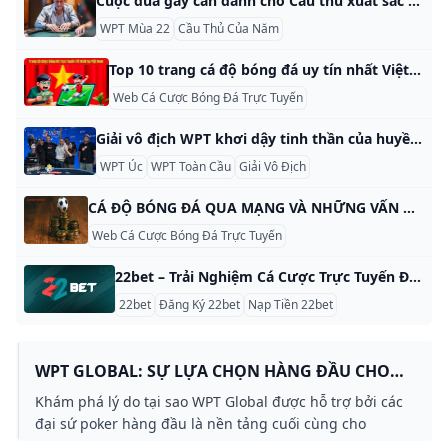
Cuộc đua gay cấn dành cho Cầu thủ xuất sắc nhất WPT mùa 22 tại Wynn Las Vegas Chỉ còn hai sự kiện nữa, cuộc cạnh tranh dành cho Cầu thủ xuất sắc nhất năm (POY) mùa 22 của World Poker Tour (WPT) đang trở nên khốc liệt hơn bao giờ hết. Không giống như năm ngoái, khi Bin Weng sớm giành được danh hiệu, cuộc đua năm 2024 vẫn rộng mở khi lễ hội Giải vô địch thế giới WPT diễn ra tại Wynn Las Vegas. Bài hát Yunkyu dẫn đầu nhóm Yunkyu Song tham gia WPT Prime Championship với tư cách là người dẫn đầu với 2.
Trang Cá Độ Bóng Đá: Cách So Sánh Website Bằng Tiêu C
CÁ ĐỘ BÓNG ĐÁ
WPT Global vs GGPoker: Bạn nên chọn nền tảng poker n
Vui Cùng Dafabet – Khám Phá Thế Giới Cá Cược Đẳng Cấ
WPT Mùa 22
Cầu Thủ Của Năm
Giải Poker Thế Giới 2024
- YouTube
WSOP USA Top 8 Câu hỏi thường gặp
Sự trở lại của Shevliakov giành giải thưởng hàng triệu 
Giải Đáp Câu Hỏi thường gặp khi truy cập website - Xoila
Kèo Bóng Đá Châu Âu: Hướng Dẫn Chi Tiết và Cách Đọc 
Hướng Dẫn Chi Tiết Về Fun88 Đăng Nhập
Giới thiệu - Web Cá Độ Bóng Đá Fun - Cá Cược Trực Tuyến
trang cá độ bóng đá
10+ Trang Cá Cược Bóng Đá ICU Online Uy Tín HOT Nhất 2
Top 10 trang cá độ bóng đá uy tín nhất Việt Nam 2024 - Deportes completos Khám phá trang cá cược bóng đá uy tín với đầy đủ thông tin về trận đấu, tỷ lệ cá cược hấp dẫn, hướng dẫn cá cược chi tiết & junio de 2024. Kristina Briggs0Octubre 14, 2024 7: 32 am Những trang cá độ bóng đá qua mạng có giao diện đơn giản, dễ tiếp cận với mọi người chơi ở các độ tuổi khác nhau. Những người chơi có thể tìm thấy ở đây vô vàn ưu điểm từ các web cá độ bóng đá uy tín như an toàn, bảo mật thông tin tốt, t ỷ lệ cược cạnh tranh y nạp rút số tiền nhanh gọn.
- YouTube
Công nghệ đã ảnh hưởng đến trò chơi roulette như thế 
Kèo Bóng Đá Là Gì? Bí Quyết Thắng Lớn Cho Tân Thủ!
11 ứng dụng và trò chơi poker hay nhất dành cho Androi
Cách chơi WPT Global trên máy tính của bạn 2024
Web Cá Cược Bóng Đá Trực Tuyến
Điều khoản tiền thưởng toàn cầu của WPT: Tiền mặt được
Top 5 sòng bạc trực tuyến năm 2025: chơi ở đâu và giành
Hyper Dash trong WPT Global là gì? Đi sâu vào hành độn
Sòng bạc toàn cầu WPT: Một cuộc phiêu lưu đầy thú vị
Top 10 Trang Web Cá Độ Bóng Đá Uy Tín Nhất 2026
Paulius Plausinaitis thắng GGMmillion$ SHR với số tiền 
các trang web cá cược bóng đá
- YouTube
Phần thưởng chào mừng mới của WPT Global: lên tới $ 
Giải vô địch WPT khơi dậy tinh thần của huyền thoại Poker người Úc James Obst Giải vô địch WPT khơi dậy tinh thần của huyền thoại Poker người Úc James Obst Sau hơn ba năm rưỡi vắng bóng trong poker trực tiếp, James Obst đã có sự trở lại ngoạn mục, đỉnh cao là chiến thắng gần đây của anh tại Giải vô địch WPT Australia. Sự trở lại đầy thắng lợi Chiến thắng của Obst tại Giải vô địch WPT Australia là một câu chuyện đáng chú ý.
Đối tác toàn cầu của WPT với Câu lạc bộ bài Poker & Sòng
Top Nhà Cái Bóng Đá Uy Tín 2026: Đặt Cược Siêu Hời!
Ai đang bán chỗ tiếp tay cho quảng cáo cờ bạc cá độ? - Tuô
Những quốc gia nào có thể chơi WPTGlobal vào năm 202
WPT Úc
WPT Toàn Cầu
Giải Vô Địch
Nhận định soi kèo nhà cái hôm nay với tin soikeo chuyên g
Xem Bóng Đá Trực Tiếp Miễn Phí Full HD - Link Hot 2026
Không có tiền gửi miễn phí tại WPT Global - chơi mà khôn
các trang web cá cược bóng đá
Trực tiếp Yokohama Marinos vs C. Sapporo lúc 17:00 ngày
Phá đường dây cá độ bóng đá trực tuyến trị giá 500 tỷ đ
Trực tiếp Yokohama Marinos vs C. Sapporo lúc 17:00 ngày
CÁ ĐỘ BÓNG ĐÁ QUA MẠNG VÀ NHỮNG VẤN ĐỀ PHÁP LÝ LIÊN QUAN CÁ ĐỘ BÓNG ĐÁ QUA MẠNG VÀ NHỮNG VẤN ĐỀ PHÁP LÝ LIÊN QUAN
Trang Cá Cược Bóng Đá Uy Tín: Bộ Tiêu Chí Chấm Điểm 1
Quảng cáo mới nhất của WPT Global: vé cho một số tiền 
Giới Thiệu Casino Online BK8
Ai đã phát minh ra trò chơi roulette?
Web Cá Cược Bóng Đá Trực Tuyến
Hướng dẫn sự kiện WPT Paris 2024
Giới Thiệu Casino Online Vip79
Bạn có biết trò chơi poker trực tuyến WPTGO
trang cá cược bóng đá
trang cá cược bóng đá
Chơi Game Bài Tiến Lên Miền Nam Miễn Phí
Đủ điều kiện tham quan Red Dragon Poker Tour Jeju 2025
Cách nào để ngăn quảng cáo trực tuyến cá độ bóng đá? 
22bet – Trải Nghiệm Cá Cược Trực Tuyến Đẳng Cấp 22bet là một nền tảng cá cược trực tuyến uy tín, được rất nhiều người chơi tại Việt Nam tin tưởng và lựa chọn. Với giao diện thân thiện, dịch vụ đa dạng và các chương trình khuyến mãi hấp dẫn, 22bet đã trở thành điểm đến lý tưởng cho những ai yêu thích cá cược thể thao, casino và các trò chơi trực tuyến. 1. Giới Thiệu Về 22bet 22bet được thành lập từ năm 2017 và đã nhanh chóng trở thành một trong những nhà cái hàng đầu trong ngành công nghiệp cá cược trực tuyến.
WPT Global Million Hyper PKO Showdown: Chi tiết & Hướ
Kèo bóng đá hôm nay Tỷ lệ kèo nhà cái 5 trực tuyến Keo
Đánh giá về Everygame Poker: Hướng dẫn chơi Poker trự
WPT Australia Returns: Thời điểm quan trọng của poker t
Trò chơi roulette lần đầu tiên được chơi ở đâu và khi nào
Cá độ bóng đá qua mạng: tin tức hình ảnh video bình luậ
22bet
Đăng Ký 22bet
Nạp Tiền 22bet
Công nghệ đã ảnh hưởng đến trò chơi roulette như thế 
Giải Đáp Câu Hỏi thường gặp khi truy cập website - Xoila
Cách đủ điều kiện tham gia các sự kiện trực tuyến của 
web cá cược bóng đá
WPT Global từ Chủ nhật Hyper PKO Showdown: Mua thấp
trang cá cược bóng đá
web cá cược bóng đá
Vì sao nạn cá cược bóng đá online còn “dai dẳng”?
Cách nào để ngăn quảng cáo trực tuyến cá độ bóng đá? 
Sòng bạc tiền thưởng hàng đầu không có tiền gửi vào nă
Trực tiếp Yokohama Marinos vs C. Sapporo lúc 17:00 ngày
Những quốc gia nào có thể chơi WPTGlobal vào năm 202
Chơi Tiến Lên Miền Nam Offline: Hướng Dẫn Tải Game và
Web Cá Độ Bóng Đá Fun - Cá Cược Trực Tuyến Podcast on
Một số vụ bê bối và tranh cãi nổi tiếng về roulette trong s
‎1xBet: Cá cược thể thao trên App Store
Cá độ bóng đá qua mạng: tin tức hình ảnh video bình luậ
WPT GLOBAL: SỰ LỰA CHỌN HÀNG ĐẦU CHO
Xem Bóng Đá Trực Tiếp Miễn Phí Full HD - Link Hot 2026
Top Trang Web Xem Bóng Đá Trực Tuyến Miễn Phí Mượt 
Cách bắt đầu chơi bài xì phé trực tuyến vào năm 2025: 
Một số vụ bê bối và tranh cãi nổi tiếng về roulette trong s
Tiêu đề EPT củng cố danh tiếng của Stephen Song như 
Phá đường dây cá độ bóng đá trực tuyến trị giá 500 tỷ đ
trang cá cược bóng đá uy tín
NGƯỜI CHƠI POKER
Điều khoản sử dụng - Các vấn đề liên quan đến các điều 
WPT Global tổ chức sự kiện ở những quốc gia và khu vực
Khám phá lý do tại sao WPT Global được hỗ trợ bởi các
Những quốc gia nào có thể chơi WPTGlobal vào năm 202
Sòng bạc toàn cầu WPT: Một cuộc phiêu lưu đầy thú vị
Sòng bạc trực tuyến đáng tin cậy nhất: WPT Global
Roulette đóng vai trò gì trong văn hóa đại chúng chẳng
Frank Stepuchin dẫn đầu RRPO WPT Seminole 2024 sau n
Giới thiệu - Web Cá Độ Bóng Đá Fun - Cá Cược Trực Tuyến
Poker toàn cầu có phải là tiền thật không?
đại sứ poker hàng đầu là nền tảng cuối cùng cho
Hướng dẫn rút tiền toàn cầu của WPT: Tiền mặt được thự
Nguồn gốc của cái tên Roulette là gì?
Ai có nhiều vòng tay WSOP nhất?
Cách tải xuống WPTGO và bắt đầu
Ai đã phát minh ra trò chơi roulette?
Chỉ dẫn chơi cá độ bóng đá Fb88 chuẩn cho cược thủ – Ni
những người đam mê poker. Đăng ký với mã WPT777 để