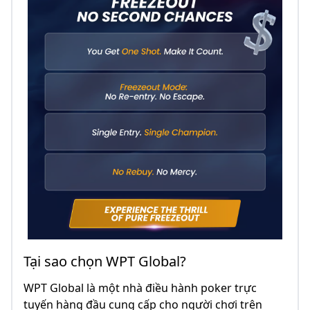
Tại sao chọn WPT Global?
WPT Global là một nhà điều hành poker trực
tuyến hàng đầu cung cấp cho người chơi trên