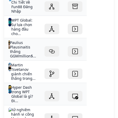
Chi Tiết Về
Fun88 Đăng
Nhập
WPT Global:
Sự lựa chọn
hàng đầu
cho...
Paulius
Plausinaitis
thắng
GGMmillion$...
Martin
Tsvetanov
giành chiến
thắng trong...
Hyper Dash
trong WPT
Global là gì?
Đi...
Xử nghiêm
hành vi công