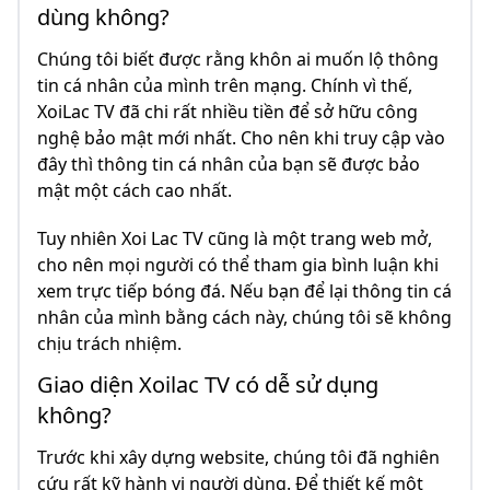
dùng không?
Chúng tôi biết được rằng khôn ai muốn lộ thông
tin cá nhân của mình trên mạng. Chính vì thế,
XoiLac TV đã chi rất nhiều tiền để sở hữu công
nghệ bảo mật mới nhất. Cho nên khi truy cập vào
đây thì thông tin cá nhân của bạn sẽ được bảo
mật một cách cao nhất.
Tuy nhiên Xoi Lac TV cũng là một trang web mở,
cho nên mọi người có thể tham gia bình luận khi
xem trực tiếp bóng đá. Nếu bạn để lại thông tin cá
nhân của mình bằng cách này, chúng tôi sẽ không
chịu trách nhiệm.
Giao diện Xoilac TV có dễ sử dụng
không?
Trước khi xây dựng website, chúng tôi đã nghiên
cứu rất kỹ hành vi người dùng. Để thiết kế một