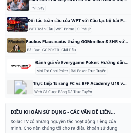
Điều khoản sử dụng - Các vấn đề liên quan đến các điều 
Công nghệ đã ảnh hưởng đến trò chơi roulette như thế 
Ngày 20-25 tháng 9 năm 2024 Giải vô địch WPT Úc
Công nghệ đã ảnh hưởng đến trò chơi roulette như thế 
Phil Ivey
Chơi bài xì phé trực tuyến trên Android: Hướng dẫn năm
Top 10 trang web cá độ bóng đá online uy tín nhất Việt 
Rake Chase là gì?
Sòng bạc toàn cầu WPT: Một cuộc phiêu lưu đầy thú vị
Vincent Meli tăng lên 100.000 với K♣️ J♣️ Francois Tosques Ca
Đối tác toàn cầu của WPT với Câu lạc bộ bài Poker & Sòng
Website bóng đá lậu tiếp tay cho cá độ?
trang cá cược bóng đá uy tín
11 ứng dụng và trò chơi poker hay nhất dành cho Androi
Đối tác toàn cầu của WPT với Câu lạc bộ bài Poker & Sòng bạc JP Poker ở Ireland Đối tác toàn cầu của WPT với Câu lạc bộ bài Poker & Sòng bạc JP Poker ở Ireland WPT Global vui mừng thông báo về sự hợp tác với một trong những địa điểm poker hàng đầu của Ireland, Câu lạc bộ bài Poker & Sòng bạc JP Poker ở Dublin. Hãy sẵn sàng cho sự kết hợp thú vị giữa các giải đấu poker trực tiếp và trực tuyến!
Cuộc thi Discord nóng lên: Hãy tham gia hành động!
Ngày 20-25 tháng 9 năm 2024 Giải vô địch WPT Úc
Top 10+ Trang Cá Cược Bóng Đá Uy Tín Trực Tuyến Việt 
Top 10+ Trang Cá Cược Bóng Đá Uy Tín Trực Tuyến Việt 
Ai đã phát minh ra trò chơi roulette?
WPT Toàn Cầu
WPT Prime
Xì Phé JP
Kèo Nhà Cái Là Gì? Giải Thích Dễ Hiểu Cho Người Mới
Các giải đấu hàng ngày từ WPT Global
- YouTube
CÁ ĐỘ BÓNG ĐÁ QUA MẠNG VÀ NHỮNG VẤN ĐỀ PHÁP LÝ
Trực tiếp Nữ Ma Rốc U20 vs Nữ USA U20 lúc 08:00 ngày 05
Phòng ngừa đấu tranh tội phạm liên quan đến cá độ đán
trang cá cược bóng đá
Đủ điều kiện tham quan Red Dragon Poker Tour Jeju 2025
Hướng dẫn rút tiền toàn cầu của WPT: Tiền mặt được thự
Paulius Plausinaitis thắng GGMmillion$ SHR với số tiền 315.054 USD Tuần này, Paulius Plausinaitis của Lithuania đã giành chiến thắng trong Giải vô địch lăn siêu cao GGmillion$, nhận được giải thưởng đáng kể trị giá 315.054 USD. Chiến thắng này đánh dấu một thành tích đáng kể của Plausinaitis vì đây là lần đầu tiên anh góp mặt ở trận chung kết tại giải đấu danh giá này. Sự kiện này đã thu hút một sân thi đấu gồm 155 người tham gia với số tiền mua vào là 10.
Một phát bắn - Giải đấu Freezeout của WPT Global
CÁ ĐỘ BÓNG ĐÁ
Timothy Chung: Từ tiệc sinh nhật đến nhà vô địch WPT P
Cách đủ điều kiện tham gia các sự kiện trực tuyến của 
Bài Bạc
GGPOKER
Giải Đấu
Ngày 20-25 tháng 9 năm 2024 Giải vô địch WPT Úc
Một phát bắn - Giải đấu Freezeout của WPT Global
Vui Cùng Dafabet – Khám Phá Thế Giới Cá Cược Đẳng Cấ
trang cá cược bóng đá
Lịch thi WPT Châu Á Thái Bình Dương 2024-2025
Sự trở lại của Shevliakov giành giải thưởng hàng triệu 
Bạn không thể tải xuống và chơi WPT Poker Global ở các
Đánh giá về Everygame Poker: Hướng dẫn chơi Poker trực tuyến của bạn Everygame Poker đã khẳng định mình là một người chơi nổi bật trong thế giới poker trực tuyến kể từ khi thành lập vào năm 1996. Được biết đến với nền tảng thân thiện với người dùng và nhiều trò chơi khác nhau, Everygame mang đến cho người chơi trải nghiệm poker thú vị. Bài đánh giá này khám phá các tính năng, chương trình khuyến mãi và tùy chọn chơi trò chơi có sẵn tại Everygame Poker.
Cách nào để ngăn quảng cáo trực tuyến cá độ bóng đá? 
Cuộc thi Discord nóng lên: Hãy tham gia hành động!
Hướng Dẫn Chi Tiết Về Fun88 Đăng Nhập
Ngôi sao đang lên của Brazil gây sốc cho tất cả mọi ngư
Mọi Trò Chơi Poker
Bài Poker Trực Tuyến
Khuyến Mãi Pok
Cá độ bóng đá online có phải là hình thức phạm tội đánh
Tùy chọn thanh toán tại EVERYGAME Poker: Giao dịch n
Website bóng đá lậu tiếp tay cho cá độ?
web cá cược bóng đá
trang cá độ bóng đá
Kèo Bóng Đá Là Gì? Bí Quyết Thắng Lớn Cho Tân Thủ!
Top 5 Nhà Cái Uy Tín Nhất Việt Nam 2024
Những quốc gia nào có thể chơi WPTGlobal vào năm 202
Trực tiếp Tsirang FC vs BFF Academy U19 vào lúc 16:00 ngày 04/09/2024 - Xoilaczvq.tv Link phát sóng trực tiếp trận đấu Tsirang FC vs BFF Academy U19 nằm trong khuôn khổ giải đấu Bhutan Premier League, ngày 04/09/2024 tại Xoilac TV. TàiXỉuChủ nhàHòaĐội Khách Tường thuật miễn phí trận đấu Tsirang FC vs BFF Academy U19 - Bhutan Premier League Bhutan Premier LeagueTường thuật trực tuyến hôm nay Tsirang FC vs BFF Academy U19 cùng đội ngũ bình luận hấp dẫn tại Xoilac TV. Hệ thống acestream, link sopcast Tsirang FC vs BFF Academy U19 tốc độ cao.
Phòng ngừa đấu tranh tội phạm liên quan đến cá độ đán
Những quốc gia nào có thể chơi WPTGlobal vào năm 202
Top 10 trang web cá độ bóng đá online uy tín nhất Việt 
Top 10 trang cá độ bóng đá uy tín nhất Việt Nam 2024 -
Oops there was an error! Horse Gossip
TP trong WPT poker là gì?
Web Cá Cược Bóng Đá Trực Tuyến
Tiêu đề EPT củng cố danh tiếng của Stephen Song như 
Các giải đấu hàng ngày từ WPT Global
Hyper Dash trong WPT Global là gì? Đi sâu vào hành độn
trang cá cược bóng đá uy tín
Vincent Meli tăng lên 100.000 với K♣️ J♣️ Francois Tosques Ca
các trang web cá cược bóng đá
các trang web cá cược bóng đá
Trang cá cược uy tín: Cách chọn nhanh
Các quy tắc và lựa chọn cá cược ban đầu cho roulette là g
Top 5 sòng bạc trực tuyến năm 2025: chơi ở đâu và giành
Giải vô địch WPT Prime trở lại với Jereld Sam Shining
Tổng giải thưởng của WPT Prime Đài Loan là bao nhiêu
Ai đã phát minh ra trò chơi roulette?
Hyper Dash trong WPT Global là gì? Đi sâu vào hành độn
Trò chơi roulette lần đầu tiên được chơi ở đâu và khi nào
Hướng dẫn sự kiện WPT Paris 2024
Là poker trực tuyến được gian lận?
ĐIỀU KHOẢN SỬ DỤNG - CÁC VẤN ĐỀ LIÊN
Làm cho Phil Ivey cười có thể biến thành một ngày trả lươ
Cách tải xuống WPTGO và bắt đầu
Phần thưởng chào mừng mới của WPT Global: lên tới $ 
sirusinfotech.in
Oops there was an error! Horse Gossip
sirusinfotech.in
trang cá cược bóng đá uy tín
QUAN ĐẾN CÁC ĐIỀU KHOẢN THÔNG TIN
Một số vụ bê bối và tranh cãi nổi tiếng về roulette trong s
Điều khoản tiền thưởng toàn cầu của WPT: Tiền mặt được
Xoilac TV có những nguyên tắc hoạt động riêng của
WPT Global từ Chủ nhật Hyper PKO Showdown: Mua thấp
WPT Global Cow Boy: Quan điểm của người chơi
Bitstarz không cần tiền thưởng lên tới 5 BTC và 200 vòng
Trangcacuoc88 Cá Độ Bóng Đá - Top 10 Web Cá Độ Uy Tín
Nhận định soi kèo nhà cái hôm nay với tin soikeo chuyên g
Giới thiệu - Web Cá Độ Bóng Đá Fun - Cá Cược Trực Tuyến
Doug Polk phải đối mặt với phản ứng dữ dội khi chơi tron
mình. Cho nên chúng tôi cho ra điều khoản sử dụng
Trò chơi roulette lần đầu tiên được chơi ở đâu và khi nào
WPT Global vs GGPoker: Bạn nên chọn nền tảng poker n
Khi nào và tại sao số 0 kép được thêm vào bánh xe roule
Ai đã phát minh ra trò chơi roulette?
Bạn không thể tải xuống và chơi WPT Poker Global ở các
Mẹo mới toàn cầu của WPT: Xem trước cá cược tuần 6 c
dành cho người dùng cũng như bản quản trị website.
Tương lai của trò chơi roulette là gì?