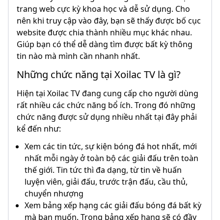
trang web cực kỳ khoa học và dễ sử dụng. Cho
nên khi truy cập vào đây, bạn sẽ thấy được bố cục
website được chia thành nhiều mục khác nhau.
Giúp bạn có thể dễ dàng tìm được bất kỳ thông
tin nào mà mình cần nhanh nhất.
Những chức năng tại Xoilac TV là gì?
Hiện tại Xoilac TV đang cung cấp cho người dùng
rất nhiều các chức năng bổ ích. Trong đó những
chức năng được sử dụng nhiều nhất tại đây phải
kể đến như:
Xem các tin tức, sự kiện bóng đá hot nhất, mới
nhất mỗi ngày ở toàn bộ các giải đấu trên toàn
thế giới. Tin tức thì đa dạng, từ tin về huấn
luyện viên, giải đấu, trước trận đấu, cầu thủ,
chuyển nhượng
Xem bảng xếp hạng các giải đấu bóng đá bất kỳ
mà bạn muốn. Trong bảng xếp hạng sẽ có đầy