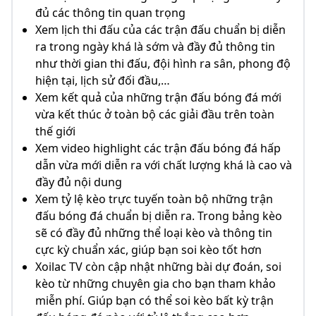
đủ các thông tin quan trọng
Xem lịch thi đấu của các trận đấu chuẩn bị diễn
ra trong ngày khá là sớm và đầy đủ thông tin
như thời gian thi đấu, đội hình ra sân, phong độ
hiện tại, lịch sử đối đầu,…
Xem kết quả của những trận đấu bóng đá mới
vừa kết thúc ở toàn bộ các giải đầu trên toàn
thế giới
Xem video highlight các trận đấu bóng đá hấp
dẫn vừa mới diễn ra với chất lượng khá là cao và
đầy đủ nội dung
Xem tỷ lệ kèo trực tuyến toàn bộ những trận
đấu bóng đá chuẩn bị diễn ra. Trong bảng kèo
sẽ có đầy đủ những thể loại kèo và thông tin
cực kỳ chuẩn xác, giúp bạn soi kèo tốt hơn
Xoilac TV còn cập nhật những bài dự đoán, soi
kèo từ những chuyên gia cho bạn tham khảo
miễn phí. Giúp bạn có thể soi kèo bất kỳ trận