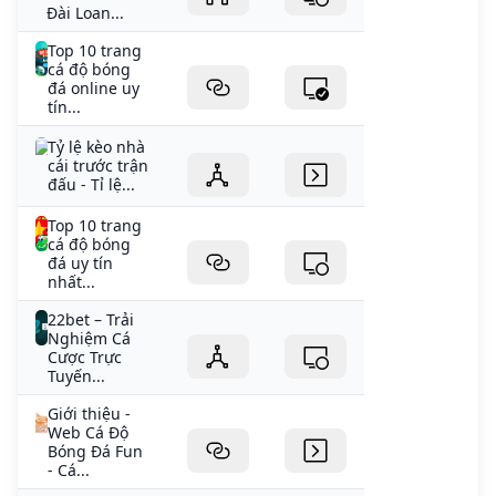
Đài Loan...
Top 10 trang
cá độ bóng
đá online uy
tín...
Tỷ lệ kèo nhà
cái trước trận
đấu - Tỉ lệ...
Top 10 trang
cá độ bóng
đá uy tín
nhất...
22bet – Trải
Nghiệm Cá
Cược Trực
Tuyến...
Giới thiệu -
Web Cá Độ
Bóng Đá Fun
- Cá...