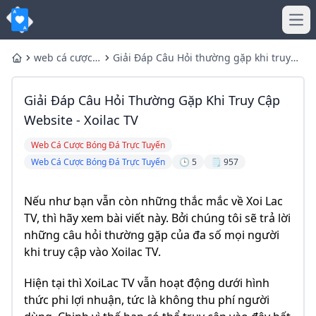
Ope
web cá cược
Giải Đáp Câu Hỏi thường gặp khi truy
Home
bóng đá
cập website - Xoilac TV
trang cá cược bóng đá
các trang web cá cược bóng đá
Giải Đáp Câu Hỏi Thường Gặp Khi Truy Cập
Timothy Chung: Từ tiệc sinh nhật đến nhà vô địch WPT Pri
Trang Cá Cược Bóng Đá Uy Tín: Bộ Tiêu Chí Chấm Điểm 10
Cá độ bóng đá qua mạng: tin tức hình ảnh video bình luận
Texas Holdem Flop có nghĩa là gì?
Website - Xoilac TV
TP trong WPT poker là gì?
Xem V-League Miễn Phí Ở Đâu? 3 Cách Xem Trực Tiếp Hot 
Web Cá Cược Bóng Đá Trực Tuyến
Kèo bóng đá hôm nay Tỷ lệ kèo nhà cái 5 trực tuyến Keonh
WPT Global tổ chức sự kiện ở những quốc gia và khu vực n
Web Cá Cược Bóng Đá Trực Tuyến
🕒 5
🗒️ 957
Không có tiền gửi miễn phí tại WPT Global - chơi mà không 
Xem Bóng Đá Trực Tiếp Miễn Phí HD Không Lag
Cuộc thi Discord nóng lên: Hãy tham gia hành động!
Tổng giải thưởng của WPT Prime Đài Loan là bao nhiêu
Nếu như bạn vẫn còn những thắc mắc về Xoi Lac
Tương lai của trò chơi roulette là gì?
Một người phụ nữ hướng dẫn lựa chọn đồ chơi tình dục h
TV, thì hãy xem bài viết này. Bởi chúng tôi sẽ trả lời
Xem Đá Bóng Trực Tiếp Ở Đâu? Top 10 Địa Chỉ Uy Tín 2026
Tiền thưởng chào mừng sòng bạc trực tuyến không có tiền
những câu hỏi thường gặp của đa số mọi người
Ai đang bán chỗ tiếp tay cho quảng cáo cờ bạc cá độ? - Tuổi
Bạn có thể chơi WPT Global ở đâu? Các quốc gia được hỗ tr
khi truy cập vào Xoilac TV.
Bạn không thể tải xuống và chơi WPT Poker Global ở các qu
Top 10 trang cá độ bóng đá online uy tín nhất việt nam
các trang web cá cược bóng đá
các trang web cá cược bóng đá
Hiện tại thì XoiLac TV vẫn hoạt động dưới hình
Một số vụ bê bối và tranh cãi nổi tiếng về roulette trong suốt
Quy tắc mới cho Thiên đường WSOP: Thiết bị điện tử và Hỗ 
thức phi lợi nhuận, tức là không thu phí người
Máy đánh bạc trả tiền thật mà không cần đặt cọc Chơi miễn
Roulette đóng vai trò gì trong văn hóa đại chúng chẳng h