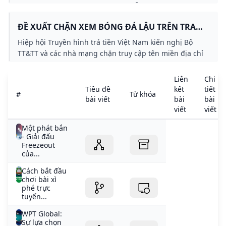
full HD tốc độ cao với bình luận miễn phí tại Xoilac TV.
ĐỀ XUẤT CHẶN XEM BÓNG ĐÁ LẬU TRÊN TRANG
WEB XÔI LẠC BÁO DÂN TRÍ
Hiệp hội Truyền hình trả tiền Việt Nam kiến nghị Bộ
TT&TT và các nhà mạng chặn truy cập tên miền địa chỉ
IP các trang web vi phạm bản quyền như hệ thống
các trang web cá cược bóng đá
Liên
Chi
Là poker trực tuyến được gian lận?
Tiêu đề
kết
tiết
#
Từ khóa
bài viết
bài
bài
Các giải đấu poker trực tuyến hàng đầu để xem và chơi 
viết
viết
Ngôi sao đang lên của Brazil gây sốc cho tất cả mọi ngư
Giới Thiệu Casino Online Vip79
Một phát bắn
Xem Bóng Đá Trực Tiếp Miễn Phí Full HD - Link Hot 2026
- Giải đấu
Freezeout
WPT Global tổ chức sự kiện ở những quốc gia và khu vực
của...
Giới thiệu - Web Cá Độ Bóng Đá Fun - Cá Cược Trực Tuyến
Cách bắt đầu
Phil Ivey tổ chức trò chơi gặp gỡ lễ hội tại Wynn Las Veg
chơi bài xì
Roulette đóng vai trò gì trong văn hóa đại chúng chẳng
phé trực
Khi nào và tại sao số 0 kép được thêm vào bánh xe roule
tuyến...
web cá cược bóng đá
WPT Global:
Tỷ lệ kèo nhà cái trước trận đấu - Tỉ lệ kèo Ngoại hạng A
Sự lựa chọn