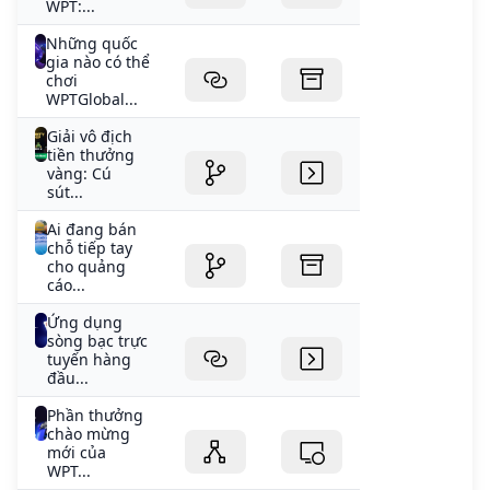
WPT:...
Những quốc
gia nào có thể
chơi
WPTGlobal...
Giải vô địch
tiền thưởng
vàng: Cú
sút...
Ai đang bán
chỗ tiếp tay
cho quảng
cáo...
Ứng dụng
sòng bạc trực
tuyến hàng
đầu...
Phần thưởng
chào mừng
mới của
WPT...