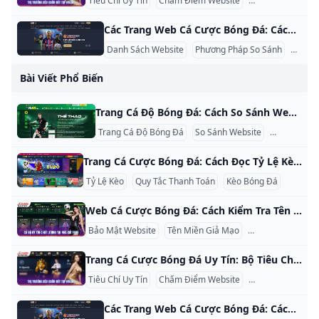
Tiêu Chí Uy Tín
Chấm Điểm Website
Đánh Giá Cá Cư
Sách hướng dẫn giải đấu WPT Australia 2024
Giới Thiệu Casino Online Vip79
trang cá cược bóng đá uy tín
Các Trang Web Cá Cược Bóng Đá: Cách Lập Danh Sách So Sánh Có Trách Nhiệm Các Trang Web Cá Cược Bóng Đá: Cách Lập Danh Sách So Sánh Có Trách Nhiệm Danh sách các trang web cá cược bóng đá thường được trình bày dưới dạng top 5, top 10 hoặc bảng xếp hạng. Nếu không có phương pháp biên tập rõ ràng, thứ tự trong danh sách có thể chỉ phản ánh mức hoa hồng quảng cáo thay vì chất lượng thông tin. Một danh sách có giá trị phải công bố tiêu chí, ngày kiểm tra, phạm vi pháp lý và những nội dung chưa thể xác minh.
Là poker trực tuyến được gian lận?
CÁ ĐỘ BÓNG ĐÁ QUA MẠNG VÀ NHỮNG VẤN ĐỀ PHÁP LÝ
Giải vô địch WPT Prime trở lại với Jereld Sam Shining
Top 10+ Trang Cá Cược Bóng Đá Uy Tín Trực Tuyến Việt 
Danh Sách Website
Phương Pháp So Sánh
Minh 
Các giải đấu hàng ngày từ WPT Global
Tổng giải thưởng của WPT Prime Đài Loan là bao nhiêu
các trang web cá cược bóng đá
trang cá cược bóng đá uy tín
trang cá cược bóng đá uy tín
Bài Viết Phổ Biến
Sách hướng dẫn giải đấu WPT Playground 2024
Giải vô địch WPT khơi dậy tinh thần của huyền thoại Pok
WPT Australia Returns: Thời điểm quan trọng của poker t
Trực tiếp Nữ Ma Rốc U20 vs Nữ USA U20 lúc 08:00 ngày 05
Cá cược là gì? Hiểu rõ khái niệm và rủi ro pháp lý
WPT Australia Returns: Thời điểm quan trọng của poker t
Top 10 trang web cá độ bóng đá online uy tín nhất Việt 
Lịch trình giải đấu toàn cầu WPT 2025
Top 10 Trang Web Cá Độ Bóng Đá Uy Tín Nhất 2026
các trang web cá cược bóng đá
WPT Global vs GGPoker: Bạn nên chọn nền tảng poker n
Trang Cá Độ Bóng Đá: Cách So Sánh Website Bằng Tiêu Chí Minh Bạch Trang Cá Độ Bóng Đá: Cách So Sánh Website Bằng Tiêu Chí Minh Bạch Người tìm kiếm trang cá độ bóng đá thường gặp hàng loạt bảng xếp hạng sử dụng những cụm từ như uy tín nhất, trả thưởng nhanh hoặc tỷ lệ cao. Những tuyên bố này không có nhiều giá trị nếu website đánh giá không giải thích tiêu chí, nguồn dữ liệu và thời điểm kiểm tra.
Hướng dẫn cá độ bóng đá online chi tiết fkdecictuzi
11 ứng dụng và trò chơi poker hay nhất dành cho Androi
Cory Zeidman nhận tội về kế hoạch gian lận cá cược thể 
Trực tiếp Nữ Colombia U20 vs Nữ Cameroon U20 vào lúc 0
Hướng Dẫn Chi Tiết Về Fun88 Đăng Nhập
Nhà tài trợ Tiêu đề WPT Global Now cho Triton Poker Sup
Trang Cá Độ Bóng Đá
So Sánh Website
An Toàn Tr
Top 10 trang web cá độ bóng đá online uy tín nhất Việt 
Giới thiệu - Web Cá Độ Bóng Đá Fun - Cá Cược Trực Tuyến
Máy đánh bạc trả tiền thật mà không cần đặt cọc Chơi mi
Sách hướng dẫn giải đấu WPT Playground 2024
Chỉ dẫn chơi cá độ bóng đá Fb88 chuẩn cho cược thủ – Ni
Các giải đấu hàng ngày từ WPT Global
WSOP USA Top 8 Câu hỏi thường gặp
Top 5 sòng bạc trực tuyến năm 2025: chơi ở đâu và giành
Xử nghiêm hành vi công khai quảng cáo cá độ
22bet – Trải Nghiệm Cá Cược Trực Tuyến Đẳng Cấp
Kèo bóng đá hôm nay Tỷ lệ kèo nhà cái 5 trực tuyến Keo
Top 10 trang cá độ bóng đá online uy tín nhất việt nam
Trang Cá Cược Bóng Đá: Cách Đọc Tỷ Lệ Kèo Và Quy Tắc Thanh Toán Trang Cá Cược Bóng Đá: Cách Đọc Tỷ Lệ Kèo Và Quy Tắc Thanh Toán Tỷ lệ trên một trang cá cược bóng đá không chỉ là con số thể hiện khoản thanh toán tiềm năng. Nó còn phản ánh cách thị trường được định giá, phần biên được đưa vào và quy tắc áp dụng cho từng lựa chọn. Người đọc cần hiểu công thức cơ bản trước khi so sánh website.
Bạn có thể chơi WPT Global ở đâu? Các quốc gia được hỗ 
Khi nào và tại sao số 0 kép được thêm vào bánh xe roule
Top 10 trang web cá độ bóng đá online uy tín nhất Việt 
CÁ ĐỘ BÓNG ĐÁ QUA MẠNG VÀ NHỮNG VẤN ĐỀ PHÁP LÝ
Đề xuất chặn xem bóng đá lậu trên trang web xôi lạc Báo
Tỷ Lệ Kèo
Quy Tắc Thanh Toán
Kèo Bóng Đá
Đủ điều kiện cho sự kiện chính của WPT Global thông qu
Sự trở lại của Shevliakov giành giải thưởng hàng triệu 
Cảnh báo chiêu tặng bảng quảng cáo lồng ghép trang w
Ai đang bán chỗ tiếp tay cho quảng cáo cờ bạc cá độ? - Tuô
WPT Global Cow Boy: Quan điểm của người chơi
Cách đủ điều kiện tham gia các sự kiện trực tuyến của 
WPT Global Cow Boy: Quan điểm của người chơi
Xem V-League Miễn Phí Ở Đâu? 3 Cách Xem Trực Tiếp Ho
- YouTube
Web Cá Cược Bóng Đá: Cách Kiểm Tra Tên Miền Bảo Mật Và Thanh Toán Web Cá Cược Bóng Đá: Cách Kiểm Tra Tên Miền, Bảo Mật Và Thanh Toán Một web cá cược bóng đá có thể xử lý thông tin đăng nhập, dữ liệu định danh và giao dịch tài chính. Vì vậy, việc kiểm tra bảo mật phải được thực hiện trước khi người dùng nhập bất kỳ dữ liệu cá nhân nào. Biểu tượng ổ khóa, giao diện đẹp hoặc ứng dụng có logo quen thuộc không đủ để chứng minh website là bản chính, được vận hành minh bạch hoặc được phép cung cấp dịch vụ tại vị trí của người dùng.
Poker toàn cầu có phải là tiền thật không?
- YouTube
Casino online - Thế giới cá cược trực tuyến đẳng cấp
Ai đã phát minh ra trò chơi roulette?
Bảo Mật Website
Tên Miền Giả Mạo
An Toàn Thanh T
TP trong WPT poker là gì?
Cory Zeidman nhận tội về kế hoạch gian lận cá cược thể 
WPT Global Million Hyper PKO Showdown: Chi tiết & Hướ
- YouTube
trang cá độ bóng đá
các trang web cá cược bóng đá
Cách nào để ngăn quảng cáo trực tuyến cá độ bóng đá? 
Trang Cá Cược Bóng Đá Uy Tín: Bộ Tiêu Chí Chấm Điểm 100 Điểm Trang Cá Cược Bóng Đá Uy Tín: Bộ Tiêu Chí Chấm Điểm 100 Điểm Cụm từ trang cá cược bóng đá uy tín thường bị sử dụng như một nhãn quảng cáo. Để đánh giá khách quan hơn, người viết nên công bố một hệ thống chấm điểm, dữ liệu kiểm tra và lý do trừ điểm. Thang điểm dưới đây không xác nhận website được phép hoạt động tại Việt Nam.
các trang web cá cược bóng đá
Điều khoản sử dụng - Các vấn đề liên quan đến các điều 
Một số vụ bê bối và tranh cãi nổi tiếng về roulette trong s
Những quốc gia nào có thể chơi WPTGlobal vào năm 202
Tiêu đề EPT củng cố danh tiếng của Stephen Song như 
Tiêu Chí Uy Tín
Chấm Điểm Website
Đánh Giá Cá Cư
Timothy Chung: Từ tiệc sinh nhật đến nhà vô địch WPT P
WPT Global Million Hyper PKO Showdown: Chi tiết & Hướ
các trang web cá cược bóng đá
Đủ điều kiện cho sự kiện chính của WPT Global thông qu
Các Trang Web Cá Cược Bóng Đá: Cách Lập Danh Sách So Sánh Có Trách Nhiệm Các Trang Web Cá Cược Bóng Đá: Cách Lập Danh Sách So Sánh Có Trách Nhiệm Danh sách các trang web cá cược bóng đá thường được trình bày dưới dạng top 5, top 10 hoặc bảng xếp hạng. Nếu không có phương pháp biên tập rõ ràng, thứ tự trong danh sách có thể chỉ phản ánh mức hoa hồng quảng cáo thay vì chất lượng thông tin. Một danh sách có giá trị phải công bố tiêu chí, ngày kiểm tra, phạm vi pháp lý và những nội dung chưa thể xác minh.
Kèo Bóng Đá Châu Âu: Hướng Dẫn Chi Tiết và Cách Đọc 
2025 Vụ nổ WSOP! Các định dạng mới + Giải thưởng lớn n
Cá cược là gì? Hiểu rõ khái niệm và rủi ro pháp lý
Một phát bắn - Giải đấu Freezeout của WPT Global