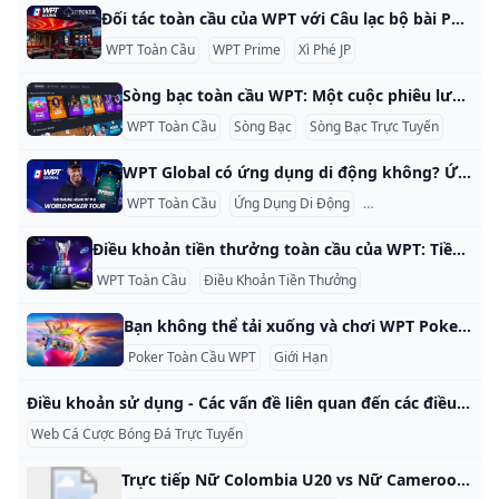
11 ứng dụng và trò chơi poker hay nhất dành cho Androi
Đối tác toàn cầu của WPT với Câu lạc bộ bài Poker & Sòng
Paulius Plausinaitis thắng GGMmillion$ SHR với số tiền 
WPT Global Million Hyper PKO Showdown: Chi tiết & Hướ
Một người phụ nữ hướng dẫn lựa chọn đồ chơi tình dục
trang cá cược bóng đá uy tín
Những quốc gia nào có thể chơi WPTGlobal vào năm 202
Đối tác toàn cầu của WPT với Câu lạc bộ bài Poker & Sòng bạc JP Poker ở Ireland Đối tác toàn cầu của WPT với Câu lạc bộ bài Poker & Sòng bạc JP Poker ở Ireland WPT Global vui mừng thông báo về sự hợp tác với một trong những địa điểm poker hàng đầu của Ireland, Câu lạc bộ bài Poker & Sòng bạc JP Poker ở Dublin. Hãy sẵn sàng cho sự kết hợp thú vị giữa các giải đấu poker trực tiếp và trực tuyến!
Chơi Game Bài Tiến Lên Miền Nam Miễn Phí
Sòng bạc toàn cầu WPT: Một cuộc phiêu lưu đầy thú vị
WPT Australia Returns: Thời điểm quan trọng của poker t
Martin Tsvetanov giành chiến thắng trong sự kiện chính 
WPT Global Million Hyper PKO Showdown: Chi tiết & Hướ
Trang Cá Cược Bóng Đá: Cách Đọc Tỷ Lệ Kèo Và Quy Tắc 
Cách giành chiến thắng tại trực tuyến Blackjack: Chiến 
WPT Toàn Cầu
WPT Prime
Xì Phé JP
Kèo Bóng Đá Châu Âu: Hướng Dẫn Chi Tiết và Cách Đọc 
WPT Global: Sự lựa chọn hàng đầu cho người chơi poker
Tổng giải thưởng của WPT Prime Đài Loan là bao nhiêu
Trang Cá Cược Bóng Đá Uy Tín: Bộ Tiêu Chí Chấm Điểm 1
Xử nghiêm hành vi công khai quảng cáo cá độ
Casino online - Thế giới cá cược trực tuyến đẳng cấp
Ai đã phát minh ra trò chơi roulette?
Bạn có thể chơi WPT Global ở đâu? Các quốc gia được hỗ 
Luật Chơi Poker Online tại DA88
Cảnh báo chiêu tặng bảng quảng cáo lồng ghép trang w
Top Trang Web Xem Bóng Đá Trực Tuyến Miễn Phí Mượt 
‎1xBet: Cá cược thể thao trên App Store
Top 10 Trang Web Cá Độ Bóng Đá Uy Tín Nhất 2026
Cảnh báo chiêu tặng bảng quảng cáo lồng ghép trang w
Sòng bạc toàn cầu WPT: Một cuộc phiêu lưu đầy thú vị Nếu bạn đã nhận được những cú đá của mình với hành động poker của WPT Global, nhưng bạn cảm thấy bạn muốn có nhiều cách để có một vụ nổ (với tiềm năng để có thêm một số tiền mặt) thì sòng bạc toàn cầu WPT có thể nằm ngay trên đường phố của bạn. Đó là một khu vực sòng bạc trực tuyến ẩn trong cùng một ứng dụng (hoặc trang web) nơi bạn chơi các giải đấu poker yêu thích của mình.
Những quốc gia nào bị hạn chế trên WPT Global?
Timothy Chung: Từ tiệc sinh nhật đến nhà vô địch WPT P
Cách giành chiến thắng tại các vị trí trực tuyến vào năm 
Xem Đá Bóng Trực Tiếp Ở Đâu? Top 10 Địa Chỉ Uy Tín 202
WPT Toàn Cầu
Sòng Bạc
Sòng Bạc Trực Tuyến
Là poker trực tuyến được gian lận?
Website bóng đá lậu tiếp tay cho cá độ?
Cá độ bóng đá qua mạng: tin tức hình ảnh video bình luậ
Web Cá Độ Bóng Đá Fun - Cá Cược Trực Tuyến Podcast on
CÁ ĐỘ BÓNG ĐÁ
Ứng dụng sòng bạc trực tuyến hàng đầu năm 2025
Oops there was an error! Horse Gossip
WPT Global có ứng dụng di động không? Ứng dụng di động toàn cầu WPT: Tính năng, tính khả dụng và cách tải xuống WPT Global, một trong những nền tảng poker trực tuyến phát triển nhanh nhất, cung cấp ứng dụng di động tiện lợi và thân thiện với người dùng cho cả thiết bị iOS và Android. Bài viết này sẽ hướng dẫn bạn về các tính năng, phạm vi cung cấp và quy trình tải xuống của ứng dụng.
Roulette đóng vai trò gì trong văn hóa đại chúng chẳng
- YouTube
Những quốc gia nào bị hạn chế trên WPT Global?
WPT Toàn Cầu
Ứng Dụng Di Động
Bài Poker Trực Tuyến
Top Trang Web Xem Bóng Đá Trực Tuyến Miễn Phí Mượt 
Các quy tắc và lựa chọn cá cược ban đầu cho roulette là g
Vì sao nạn cá cược bóng đá online còn “dai dẳng”?
trang cá độ bóng đá
Trò chơi roulette lần đầu tiên được chơi ở đâu và khi nào
Điều khoản tiền thưởng toàn cầu của WPT: Tiền mặt được thực hiện đơn giản Tôi là Mike On Connell, người đam mê poker đồng nghiệp. Bạn hiện đang tìm kiếm thông qua WPT Global, và không nghi ngờ gì đã nhận thấy có một số ưu đãi khuyến khích khá ngọt ngào để giúp bạn tăng cường ngân hàng của mình. Chúng tôi đã phá vỡ chính xác những gì bạn cần biết về các giao dịch tiền thưởng này - đặc biệt là tiền thưởng cho khoản tiền gửi đầu tiên và làm thế nào để tận dụng tối đa chúng mà không cần phải lội qua một loạt các hợp pháp.
trang cá cược bóng đá
Frank Stepuchin dẫn đầu RRPO WPT Seminole 2024 sau n
CÁ ĐỘ BÓNG ĐÁ QUA MẠNG VÀ NHỮNG VẤN ĐỀ PHÁP LÝ
Web Cá Cược Bóng Đá: Cách Kiểm Tra Tên Miền Bảo Mật 
WPT Toàn Cầu
Điều Khoản Tiền Thưởng
Tiền Gửi Phù Hợp
Trang Cá Cược Bóng Đá: Cách Đọc Tỷ Lệ Kèo Và Quy Tắc 
trang cá độ bóng đá
Paulius Plausinaitis thắng GGMmillion$ SHR với số tiền 
Bạn không thể tải xuống và chơi WPT Poker Global ở các quốc gia và khu vực bên dưới Người chơi ở hơn 100 quốc gia có thể truy cập WPT Global Poker, nhưng có những hạn chế cụ thể dựa trên quy định của địa phương. Tại sao bạn không thể tải xuống và chơi WPT Poker Global ở các quốc gia và khu vực bên dưới Các quốc gia có thể truy cập WPT Global Người chơi có thể đăng ký và tải xuống WPT Global từ các khu vực sau:
Trangcacuoc88 Cá Độ Bóng Đá - Top 10 Web Cá Độ Uy Tín
‎1xBet: Cá cược thể thao trên App Store
Cá độ bóng đá qua mạng: tin tức hình ảnh video bình luậ
WPT Global: Sự lựa chọn hàng đầu cho người chơi poker
Sòng bạc trực tuyến đáng tin cậy nhất: WPT Global
Cách giành chiến thắng tại trực tuyến Blackjack: Chiến 
Poker Toàn Cầu WPT
Giới Hạn
Ai có nhiều vòng tay WSOP nhất?
Chỉ dẫn chơi cá độ bóng đá Fb88 chuẩn cho cược thủ – Ni
Các giải đấu hàng ngày từ WPT Global
trang cá cược bóng đá uy tín
Điều khoản sử dụng - Các vấn đề liên quan đến các điều khoản thông tin Xoilac TV có những nguyên tắc hoạt động riêng của mình. Cho nên chúng tôi cho ra điều khoản sử dụng dành cho người dùng cũng như bản quản trị website. Để trang web ngày càng phát triển và được đón nhận, ban quản trị website Xôi Lạc TV phải tuân theo những nguyên tắc sau: Mỗi ngày chúng tôi sẽ phải cập nhật những đường link xem trực tiếp các trận đấu bóng đá chuẩn bị diễn ra.
WSOP USA Top 8 Câu hỏi thường gặp
Nguồn gốc của cái tên Roulette là gì?
Sách hướng dẫn giải đấu WPT Playground 2024
Tiêu đề EPT củng cố danh tiếng của Stephen Song như 
Web Cá Cược Bóng Đá Trực Tuyến
Đủ điều kiện tham quan Red Dragon Poker Tour Jeju 2025
Giải Đáp Câu Hỏi thường gặp khi truy cập website - Xoila
Trang Cá Cược Bóng Đá: Cách Đọc Tỷ Lệ Kèo Và Quy Tắc 
‎1xBet: Cá cược thể thao trên App Store
Hướng dẫn sự kiện WPT Paris 2024
Phil Ivey tổ chức trò chơi gặp gỡ lễ hội tại Wynn Las Veg
Cảnh báo chiêu tặng bảng quảng cáo lồng ghép trang w
trang cá cược bóng đá
Top Nhà Cái Bóng Đá Uy Tín 2026: Đặt Cược Siêu Hời!
Trực tiếp Nữ Colombia U20 vs Nữ Cameroon U20 lúc 08:00 ngày 04/09/2024 - Xoilac TV Phát sóng trực tiếp trận đấu Nữ Colombia U20 vs Nữ Cameroon U20 trong khuôn khổ giải FIFA U20 Womens World Cup full HD tốc độ cao với bình luận miễn phí tại Xoilac TV. TàiXỉuChủ nhàHòaĐội KháchTàiXỉuChủ nhàHòaĐội KháchFIFA U20 Womens World Cup Tường thuật trực tiếp Nữ Colombia U20 vs Nữ Cameroon U20 có bình luận tiếng Việt miễn phí trên các nền tảng có kết nối internet.
Tương lai của trò chơi roulette là gì?
Các giải đấu hàng ngày từ WPT Global
Sử dụng đô la hộ chiếu toàn cầu WPT để vào các sự kiện 
Sòng bạc trực tuyến đáng tin cậy nhất: WPT Global