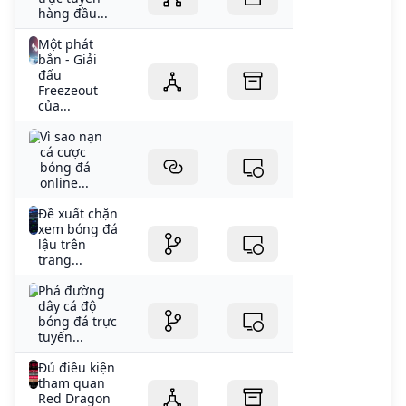
hàng đầu...
Một phát
bắn - Giải
đấu
Freezeout
của...
Vì sao nạn
cá cược
bóng đá
online...
Đề xuất chặn
xem bóng đá
lậu trên
trang...
Phá đường
dây cá độ
bóng đá trực
tuyến...
Đủ điều kiện
tham quan
Red Dragon