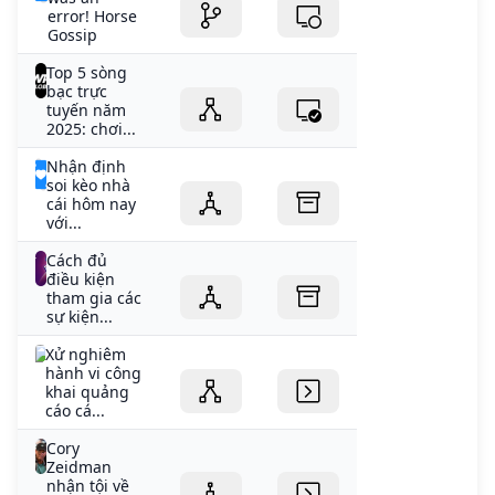
error! Horse
Gossip
Top 5 sòng
bạc trực
tuyến năm
2025: chơi...
Nhận định
soi kèo nhà
cái hôm nay
với...
Cách đủ
điều kiện
tham gia các
sự kiện...
Xử nghiêm
hành vi công
khai quảng
cáo cá...
Cory
Zeidman
nhận tội về