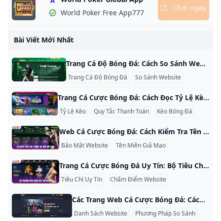
Trang Cá Cược Bóng Đá Uy Tín: Bộ Tiêu Chí Chấm Điểm 1
Rake Chase là gì?
Cách chơi WPT Global trên máy tính của bạn 2024
Chơi ngay
WPT Australia Returns: Thời điểm quan trọng của poker t
World Poker Free App777
Những quốc gia nào bị hạn chế trên WPT Global?
Doug Polk phải đối mặt với phản ứng dữ dội khi chơi tron
WPT Global có ứng dụng di động không?
trang cá cược bóng đá uy tín
Điều khoản tiền thưởng toàn cầu của WPT: Tiền mặt được
web cá cược bóng đá
- YouTube
Bài Viết Mới Nhất
- YouTube
Trangcacuoc88 Cá Độ Bóng Đá - Top 10 Web Cá Độ Uy Tín
WPT Global có ứng dụng di động không?
Trực tiếp Nữ Ma Rốc U20 vs Nữ USA U20 lúc 08:00 ngày 05
- YouTube
trang cá cược bóng đá uy tín
Trực tiếp Nữ Ma Rốc U20 vs Nữ USA U20 lúc 08:00 ngày 05
Trang Cá Độ Bóng Đá: Cách So Sánh Website Bằng Tiêu Chí Minh Bạch Trang Cá Độ Bóng Đá: Cách So Sánh Website Bằng Tiêu Chí Minh Bạch Người tìm kiếm trang cá độ bóng đá thường gặp hàng loạt bảng xếp hạng sử dụng những cụm từ như uy tín nhất, trả thưởng nhanh hoặc tỷ lệ cao. Những tuyên bố này không có nhiều giá trị nếu website đánh giá không giải thích tiêu chí, nguồn dữ liệu và thời điểm kiểm tra.
các trang web cá cược bóng đá
Top 10+ Trang Cá Cược Bóng Đá Uy Tín Trực Tuyến Việt 
Quảng cáo mới nhất của WPT Global: vé cho một số tiền 
10+ Trang Cá Cược Bóng Đá ICU Online Uy Tín HOT Nhất 2
Trang Cá Độ Bóng Đá
So Sánh Website
An Toàn Tr
Các giải đấu poker trực tuyến hàng đầu để xem và chơi 
Trang Cá Độ Bóng Đá: Cách So Sánh Website Bằng Tiêu C
Cách chơi WPT Global trên máy tính của bạn 2024
11 ứng dụng và trò chơi poker hay nhất dành cho Androi
Giới Thiệu Casino Online BK8
Frank Stepuchin dẫn đầu RRPO WPT Seminole 2024 sau n
Rake Chase là gì?
Trang Cá Cược Bóng Đá: Cách Đọc Tỷ Lệ Kèo Và Quy Tắc Thanh Toán Trang Cá Cược Bóng Đá: Cách Đọc Tỷ Lệ Kèo Và Quy Tắc Thanh Toán Tỷ lệ trên một trang cá cược bóng đá không chỉ là con số thể hiện khoản thanh toán tiềm năng. Nó còn phản ánh cách thị trường được định giá, phần biên được đưa vào và quy tắc áp dụng cho từng lựa chọn. Người đọc cần hiểu công thức cơ bản trước khi so sánh website.
Tùy chọn thanh toán tại EVERYGAME Poker: Giao dịch n
2025 Vụ nổ WSOP! Các định dạng mới + Giải thưởng lớn n
Hyper Dash trong WPT Global là gì? Đi sâu vào hành độn
Top 10 trang cá độ bóng đá uy tín nhất Việt Nam 2024 -
Kèo Bóng Đá Là Gì? Bí Quyết Thắng Lớn Cho Tân Thủ!
Tỷ Lệ Kèo
Quy Tắc Thanh Toán
Kèo Bóng Đá
11 ứng dụng và trò chơi poker hay nhất dành cho Androi
Giới thiệu - Web Cá Độ Bóng Đá Fun - Cá Cược Trực Tuyến
Kèo Bóng Đá Là Gì? Bí Quyết Thắng Lớn Cho Tân Thủ!
Giải vô địch tiền thưởng vàng: Cú sút hàng tuần của bạn
Cách đủ điều kiện tham gia các sự kiện trực tuyến của 
Web Cá Cược Bóng Đá: Cách Kiểm Tra Tên Miền Bảo Mật 
Trangcacuoc88 Cá Độ Bóng Đá - Top 10 Web Cá Độ Uy Tín
Web Cá Cược Bóng Đá: Cách Kiểm Tra Tên Miền Bảo Mật Và Thanh Toán Web Cá Cược Bóng Đá: Cách Kiểm Tra Tên Miền, Bảo Mật Và Thanh Toán Một web cá cược bóng đá có thể xử lý thông tin đăng nhập, dữ liệu định danh và giao dịch tài chính. Vì vậy, việc kiểm tra bảo mật phải được thực hiện trước khi người dùng nhập bất kỳ dữ liệu cá nhân nào. Biểu tượng ổ khóa, giao diện đẹp hoặc ứng dụng có logo quen thuộc không đủ để chứng minh website là bản chính, được vận hành minh bạch hoặc được phép cung cấp dịch vụ tại vị trí của người dùng.
Cách nào để ngăn quảng cáo trực tuyến cá độ bóng đá? 
Sự trở lại của Shevliakov giành giải thưởng hàng triệu 
Sách hướng dẫn giải đấu WPT Playground 2024
Cách giành chiến thắng tại các vị trí trực tuyến vào năm 
Các giải đấu poker trực tuyến hàng đầu để xem và chơi 
Bảo Mật Website
Tên Miền Giả Mạo
An Toàn Thanh T
Làm cho Phil Ivey cười có thể biến thành một ngày trả lươ
Kèo Nhà Cái Là Gì? Giải Thích Dễ Hiểu Cho Người Mới
Lịch trình giải đấu toàn cầu WPT 2025
- YouTube
các trang web cá cược bóng đá
Xem Bóng Đá Trực Tiếp Miễn Phí Full HD - Link Hot 2026
Trang Cá Cược Bóng Đá Uy Tín: Bộ Tiêu Chí Chấm Điểm 100 Điểm Trang Cá Cược Bóng Đá Uy Tín: Bộ Tiêu Chí Chấm Điểm 100 Điểm Cụm từ trang cá cược bóng đá uy tín thường bị sử dụng như một nhãn quảng cáo. Để đánh giá khách quan hơn, người viết nên công bố một hệ thống chấm điểm, dữ liệu kiểm tra và lý do trừ điểm. Thang điểm dưới đây không xác nhận website được phép hoạt động tại Việt Nam.
WPT Global tổ chức sự kiện ở những quốc gia và khu vực
Kèo Bóng Đá Là Gì? Bí Quyết Thắng Lớn Cho Tân Thủ!
Top 10 trang cá độ bóng đá online uy tín nhất việt nam
Tiêu Chí Uy Tín
Chấm Điểm Website
Đánh Giá Cá Cư
- YouTube
Tiền thưởng chào mừng sòng bạc trực tuyến không có ti
trang cá cược bóng đá uy tín
Các Trang Web Cá Cược Bóng Đá: Cách Lập Danh Sách So Sánh Có Trách Nhiệm Các Trang Web Cá Cược Bóng Đá: Cách Lập Danh Sách So Sánh Có Trách Nhiệm Danh sách các trang web cá cược bóng đá thường được trình bày dưới dạng top 5, top 10 hoặc bảng xếp hạng. Nếu không có phương pháp biên tập rõ ràng, thứ tự trong danh sách có thể chỉ phản ánh mức hoa hồng quảng cáo thay vì chất lượng thông tin. Một danh sách có giá trị phải công bố tiêu chí, ngày kiểm tra, phạm vi pháp lý và những nội dung chưa thể xác minh.
James Obst giành chức vô địch WPT Australia và giành đư
Sử dụng mã tiền thưởng WPT777 để yêu cầu ưu đãi đặc bi
Tin soi kèo hôm nay Nhận định kèo bóng đá cùng chuyên g
Chơi Game Bài Tiến Lên Miền Nam Miễn Phí
Danh Sách Website
Phương Pháp So Sánh
Minh 