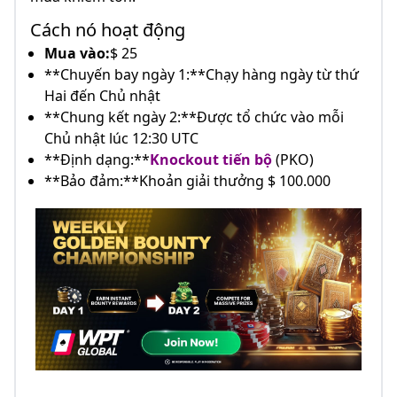
Cách nó hoạt động
Mua vào:
$ 25
**Chuyến bay ngày 1:**Chạy hàng ngày từ thứ
Hai đến Chủ nhật
**Chung kết ngày 2:**Được tổ chức vào mỗi
Chủ nhật lúc 12:30 UTC
**Định dạng:**
Knockout tiến bộ
(PKO)
**Bảo đảm:**Khoản giải thưởng $ 100.000