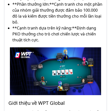
**Phần thưởng lớn:**Cạnh tranh cho một phần
của nhóm giải thưởng được đảm bảo 100.000
đô la và kiếm được tiền thưởng cho mỗi lần loại
bỏ.
**Cạnh tranh dựa trên kỹ năng:**Định dạng
PKO thưởng cho trò chơi chiến lược và chiến
thuật tích cực.
Giới thiệu về WPT Global