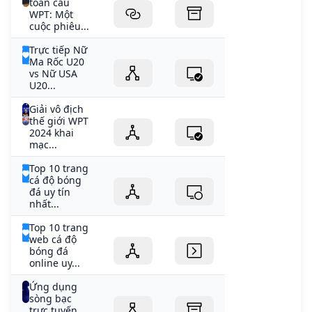
toàn cầu
WPT: Một
cuộc phiêu...
Trực tiếp Nữ
Ma Rốc U20
vs Nữ USA
U20...
Giải vô địch
thế giới WPT
2024 khai
mạc...
Top 10 trang
cá độ bóng
đá uy tín
nhất...
Top 10 trang
web cá độ
bóng đá
online uy...
Ứng dụng
sòng bạc
trực tuyến