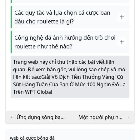
CÁ ĐỘ BÓNG ĐÁ
Các quy tắc và lựa chọn cá cược ban
đầu cho roulette là gì?
Công nghệ đã ảnh hưởng đến trò chơi
roulette như thế nào?
các trang web cá cược bóng đá
Trang web này chỉ thu thập các bài viết liên
Lịch trình giải đấu toàn cầu WPT 2025
quan. Để xem bản gốc, vui lòng sao chép và mở
CÁ ĐỘ BÓNG ĐÁ
liên kết sau:
Giải Vô Địch Tiền Thưởng Vàng: Cú
Tôi có thể chơi GGPoker ở Mỹ không?
Sút Hàng Tuần Của Bạn Ở Mức 100 Nghìn Đô La
Roulette đóng vai trò gì trong văn hóa đại chúng chẳ
Trên WPT Global
Top 5 sòng bạc trực tuyến năm 2025: chơi ở đâu và già
trang cá cược bóng đá
Giới Thiệu Casino Online BK8
Hướng dẫn rút tiền toàn cầu của WPT: Tiền mặt được t
WPT Global tổ chức sự kiện ở những quốc gia và khu 
James Obst giành chức vô địch WPT Australia và giành
Ứng dụng sòng bạc
Một người phụ nữ
- YouTube
Trang Cá Cược Bóng Đá: Cách Đọc Tỷ Lệ Kèo Và Quy T
trực tuyến hàng đầu
hướng dẫn lựa chọn
Top Nhà Cái Bóng Đá Uy Tín 2026: Đặt Cược Siêu Hời!
Máy đánh bạc trả tiền thật mà không cần đặt cọc Chơi
năm 2025
đồ chơi tình dục
các trang web cá cược bóng đá
Xử nghiêm hành vi công khai quảng cáo cá độ
web cá cược bóng đá
WSOP USA Top 8 Câu hỏi thường gặp
hoàn hảo