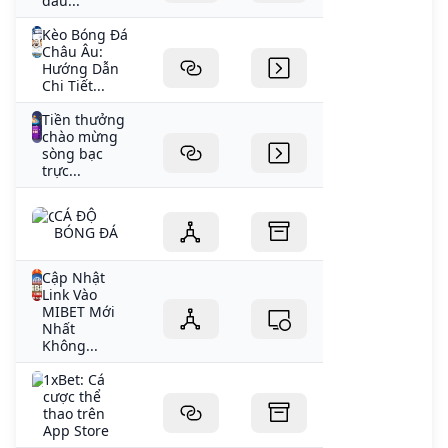
đầu...
Kèo Bóng Đá
Châu Âu:
Hướng Dẫn
Chi Tiết...
Tiền thưởng
chào mừng
sòng bạc
trực...
CÁ ĐỘ
BÓNG ĐÁ
Cập Nhật
Link Vào
MIBET Mới
Nhất
Không...
‎1xBet: Cá
cược thể
thao trên
App Store