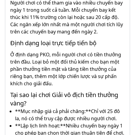
Người chơi có thể tham gia vào nhiều chuyến bay
ngày 1 trong suốt cả tuần. Mỗi chuyến bay kết
thúc khi 11% trường còn lại hoặc sau 20 cấp độ.
Các ngăn xếp lớn nhất mà một người chơi tích lũy
trên các chuyến bay mang đến ngày 2.
Định dạng loại trực tiếp tiến bộ
Ở định dạng PKO, mỗi người chơi có tiền thưởng
trên đầu. Loại bỏ một đối thủ kiếm cho bạn một
phần thưởng tiền mặt và tăng tiền thưởng của
riêng bạn, thêm một lớp chiến lược và sự phấn
khích cho giải đấu.
Tại sao lại chơi Giải vô địch tiền thưởng
vàng?
**Mục nhập giá cả phải chăng:**Chỉ với 25 đô
la, nó có thể truy cập được nhiều người chơi.
**Lập lịch linh hoạt:**Nhiều chuyến bay ngày 1
cho phép bạn chọn thời gian thuận tiện để chơi.