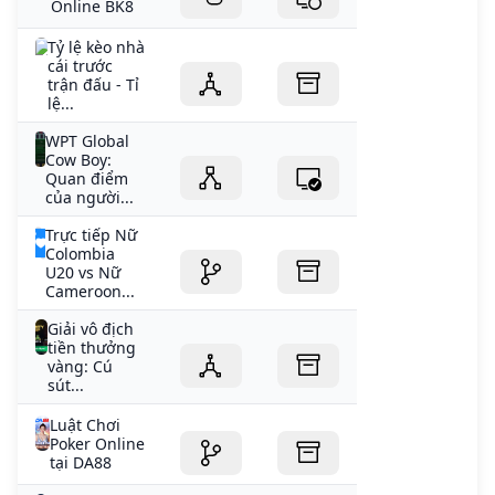
Online BK8
Tỷ lệ kèo nhà
cái trước
trận đấu - Tỉ
lệ...
WPT Global
Cow Boy:
Quan điểm
của người...
Trực tiếp Nữ
Colombia
U20 vs Nữ
Cameroon...
Giải vô địch
tiền thưởng
vàng: Cú
sút...
Luật Chơi
Poker Online
tại DA88