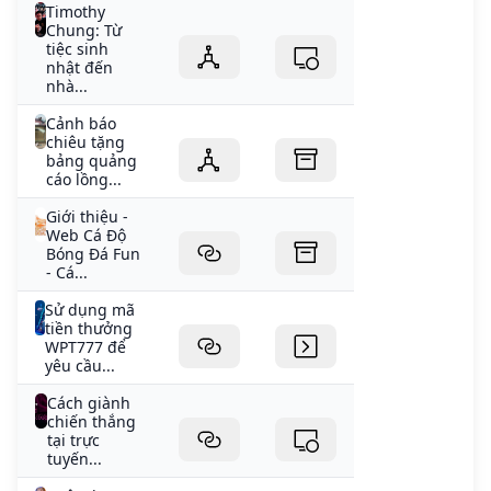
Timothy
Chung: Từ
tiệc sinh
nhật đến
nhà...
Cảnh báo
chiêu tặng
bảng quảng
cáo lồng...
Giới thiệu -
Web Cá Độ
Bóng Đá Fun
- Cá...
Sử dụng mã
tiền thưởng
WPT777 để
yêu cầu...
Cách giành
chiến thắng
tại trực
tuyến...