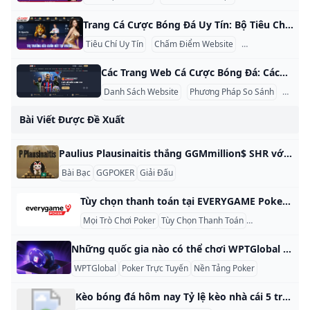
Cách tải xuống đăng ký và Master WPT Global: 2025 Guid
Cory Zeidman nhận tội về kế hoạch gian lận cá cược thể 
Xử nghiêm hành vi công khai quảng cáo cá độ
Hướng dẫn sự kiện WPT Paris 2024
các trang web cá cược bóng đá
trang cá độ bóng đá
Cory Zeidman nhận tội về kế hoạch gian lận cá cược thể 
Trang Cá Cược Bóng Đá Uy Tín: Bộ Tiêu Chí Chấm Điểm 100 Điểm Trang Cá Cược Bóng Đá Uy Tín: Bộ Tiêu Chí Chấm Điểm 100 Điểm Cụm từ trang cá cược bóng đá uy tín thường bị sử dụng như một nhãn quảng cáo. Để đánh giá khách quan hơn, người viết nên công bố một hệ thống chấm điểm, dữ liệu kiểm tra và lý do trừ điểm. Thang điểm dưới đây không xác nhận website được phép hoạt động tại Việt Nam.
trang cá cược bóng đá
Top 10 Trang Web Cá Độ Bóng Đá Uy Tín Nhất 2026
Top 5 Nhà Cái Uy Tín Nhất Việt Nam 2024
Cuộc thi Discord nóng lên: Hãy tham gia hành động!
Trực tiếp Yokohama Marinos vs C. Sapporo lúc 17:00 ngày
Tiêu Chí Uy Tín
Chấm Điểm Website
Đánh Giá Cá Cư
Đánh giá về Everygame Poker: Hướng dẫn chơi Poker trự
Top 10 Trang Web Cá Độ Bóng Đá Uy Tín Nhất 2026
trang cá độ bóng đá
Cập Nhật Link Vào MIBET Mới Nhất Không Bị Chặn? - Ano
Các Trang Web Cá Cược Bóng Đá: Cách Lập Danh Sách So Sánh Có Trách Nhiệm Các Trang Web Cá Cược Bóng Đá: Cách Lập Danh Sách So Sánh Có Trách Nhiệm Danh sách các trang web cá cược bóng đá thường được trình bày dưới dạng top 5, top 10 hoặc bảng xếp hạng. Nếu không có phương pháp biên tập rõ ràng, thứ tự trong danh sách có thể chỉ phản ánh mức hoa hồng quảng cáo thay vì chất lượng thông tin. Một danh sách có giá trị phải công bố tiêu chí, ngày kiểm tra, phạm vi pháp lý và những nội dung chưa thể xác minh.
Trò chơi roulette lần đầu tiên được chơi ở đâu và khi nào
Kèo bóng đá hôm nay Tỷ lệ kèo nhà cái 5 trực tuyến Keo
Đối tác toàn cầu của WPT với Câu lạc bộ bài Poker & Sòng
- YouTube
Giới Thiệu Casino Online BK8
Giải vô địch WPT khơi dậy tinh thần của huyền thoại Pok
Giải Đáp Câu Hỏi thường gặp khi truy cập website - Xoila
Giải Đáp Câu Hỏi thường gặp khi truy cập website - Xoila
Danh Sách Website
Phương Pháp So Sánh
Minh 
Cuộc thi Discord nóng lên: Hãy tham gia hành động!
Nguồn gốc của cái tên Roulette là gì?
WPT Global từ Chủ nhật Hyper PKO Showdown: Mua thấp
Kèo bóng đá hôm nay Tỷ lệ kèo nhà cái 5 trực tuyến Keo
trang cá độ bóng đá
web cá cược bóng đá
Bài Viết Được Đề Xuất
Rake Chase là gì?
Những quốc gia nào bị hạn chế trên WPT Global?
Trực tiếp Ramhlun Athletic vs Venghlun FC vào lúc 13:30 n
Đủ điều kiện tham quan Red Dragon Poker Tour Jeju 2025
Quảng cáo mới nhất của WPT Global: vé cho một số tiền 
Poker toàn cầu có phải là tiền thật không?
Nguồn gốc của cái tên Roulette là gì?
Tiêu đề EPT củng cố danh tiếng của Stephen Song như 
Xem Bóng Đá Trực Tiếp Miễn Phí HD Không Lag
Các giải đấu poker trực tuyến hàng đầu để xem và chơi 
Trực tiếp Ramhlun Athletic vs Venghlun FC vào lúc 13:30 n
trang cá độ bóng đá
web cá cược bóng đá
Ngôi sao đang lên của Brazil gây sốc cho tất cả mọi ngư
Paulius Plausinaitis thắng GGMmillion$ SHR với số tiền 315.054 USD Tuần này, Paulius Plausinaitis của Lithuania đã giành chiến thắng trong Giải vô địch lăn siêu cao GGmillion$, nhận được giải thưởng đáng kể trị giá 315.054 USD. Chiến thắng này đánh dấu một thành tích đáng kể của Plausinaitis vì đây là lần đầu tiên anh góp mặt ở trận chung kết tại giải đấu danh giá này. Sự kiện này đã thu hút một sân thi đấu gồm 155 người tham gia với số tiền mua vào là 10.
Chơi Tiến Lên Miền Nam Offline: Hướng Dẫn Tải Game và
Giới thiệu - Web Cá Độ Bóng Đá Fun - Cá Cược Trực Tuyến
Tương lai của trò chơi roulette là gì?
Phần thưởng chào mừng mới của WPT Global: lên tới $ 
Sự trở lại của Shevliakov giành giải thưởng hàng triệu 
Nhà tài trợ Tiêu đề WPT Global Now cho Triton Poker Sup
Giải vô địch thế giới WPT 2024 khai mạc tại Wynn Las Vega
Hướng dẫn cá độ bóng đá online chi tiết fkdecictuzi
Bài Bạc
GGPOKER
Giải Đấu
Cory Zeidman nhận tội về kế hoạch gian lận cá cược thể 
Giải vô địch thế giới WPT 2024 khai mạc tại Wynn Las Vega
Sách hướng dẫn giải đấu WPT Australia 2024
WPT Global ¥ 110 CN ¥ triệu Chủ nhật Hyper PKO Show
- YouTube
Ai đã phát minh ra trò chơi roulette?
Trang Cá Độ Bóng Đá: Cách So Sánh Website Bằng Tiêu C
Cách chơi WPT Global trên máy tính của bạn 2024
Trang Cá Cược Bóng Đá: Cách Đọc Tỷ Lệ Kèo Và Quy Tắc 
Sự trở lại của Shevliakov giành giải thưởng hàng triệu 
Vì sao nạn cá cược bóng đá online còn “dai dẳng”?
Quy tắc mới cho Thiên đường WSOP: Thiết bị điện tử và H
trang cá cược bóng đá uy tín
Doug Polk phải đối mặt với phản ứng dữ dội khi chơi tron
Các giải đấu hàng ngày từ WPT Global
Tiền thưởng chào mừng sòng bạc trực tuyến không có ti
Cách tải xuống đăng ký và Master WPT Global: 2025 Guid
Tùy chọn thanh toán tại EVERYGAME Poker: Giao dịch nhanh chóng và dễ dàng Everygame Poker cung cấp nhiều tùy chọn thanh toán toàn diện để tạo điều kiện cho người chơi gửi và rút tiền dễ dàng. Cho dù bạn thích phương thức ngân hàng truyền thống hay Ví điện tử và tiền điện tử hiện đại, Everygame đều có thể đáp ứng nhu cầu của bạn. Phương thức thanh toán có sẵn Tại EVERYGAME Poker, bạn có thể chọn từ một số phương thức thanh toán phổ biến để nạp tiền vào tài khoản của mình:
Luật Chơi Poker Online tại DA88
Các Trang Web Cá Cược Bóng Đá: Cách Lập Danh Sách So
Khi nào và tại sao số 0 kép được thêm vào bánh xe roule
Kèo Nhà Cái Là Gì? Giải Thích Dễ Hiểu Cho Người Mới
WSOP USA Top 8 Câu hỏi thường gặp
Tỷ lệ kèo nhà cái trước trận đấu - Tỉ lệ kèo Ngoại hạng A
Mọi Trò Chơi Poker
Tùy Chọn Thanh Toán
Tiền Gửi Poker
Trực tiếp Nữ Ma Rốc U20 vs Nữ USA U20 lúc 08:00 ngày 05
Cách giành chiến thắng tại trực tuyến Blackjack: Chiến 
Những quốc gia nào có thể chơi WPTGlobal vào năm 202
Đủ điều kiện tham quan Red Dragon Poker Tour Jeju 2025
Cory Zeidman nhận tội về kế hoạch gian lận cá cược thể 
Cảnh báo chiêu tặng bảng quảng cáo lồng ghép trang w
trang cá cược bóng đá
sirusinfotech.in
Chỉ dẫn chơi cá độ bóng đá Fb88 chuẩn cho cược thủ – Ni
Nguồn gốc của cái tên Roulette là gì?
Trang Cá Cược Bóng Đá: Cách Đọc Tỷ Lệ Kèo Và Quy Tắc 
22bet – Trải Nghiệm Cá Cược Trực Tuyến Đẳng Cấp
Những quốc gia nào có thể chơi WPTGlobal vào năm 2024? WPTGlobal là gì? WPTGlobal là nền tảng poker trực tuyến do World Poker Tour vận hành, mang đến cho người chơi cơ hội cạnh tranh để giành các giải thưởng lớn, bao gồm cả danh hiệu World Poker Tour. Ra mắt vào năm 2022, trang web đã nhanh chóng trở thành điểm đến phổ biến của người chơi poker trực tuyến. Các quốc gia có thể chơi WPTGlobal vào năm 2024 1.
Trực tiếp Yokohama Marinos vs C. Sapporo lúc 17:00 ngày
Một phát bắn - Giải đấu Freezeout của WPT Global
Top 10 trang cá độ bóng đá uy tín nhất Việt Nam 2024
Giải vô địch thế giới WPT 2024 khai mạc tại Wynn Las Vega
Kèo bóng đá hôm nay Tỷ lệ kèo nhà cái 5 trực tuyến Keo
Trực tiếp Tsirang FC vs BFF Academy U19 vào lúc 16:00 ng
WPTGlobal
Poker Trực Tuyến
Nền Tảng Poker
Các giải đấu poker trực tuyến hàng đầu để xem và chơi 
Tiêu đề EPT củng cố danh tiếng của Stephen Song như 
Hướng Dẫn Chi Tiết Về Fun88 Đăng Nhập
Sòng bạc tiền thưởng hàng đầu không có tiền gửi vào nă
2025 Vụ nổ WSOP! Các định dạng mới + Giải thưởng lớn n
Sách hướng dẫn giải đấu WPT Australia 2024
trang cá cược bóng đá uy tín
WPT Global Million Hyper PKO Showdown: Chi tiết & Hướ
Phá đường dây cá độ bóng đá trực tuyến trị giá 500 tỷ đ
trang cá cược bóng đá
11 ứng dụng và trò chơi poker hay nhất dành cho Androi
Sách hướng dẫn giải đấu WPT Playground 2024
trang cá độ bóng đá
Kèo bóng đá hôm nay Tỷ lệ kèo nhà cái 5 trực tuyến Keonhacai Kèo bóng đá hôm nay mới nhất. Xem tỷ lệ kèo nhà cái 5 trực tuyến tối đêm nay chuẩn xác. Tỷ lệ kèo cá cược keonhacai 5 trực tiếp nhanh nhất 24h qua. Xem tất cả Tìm hiểu về kèo nhà cái và tỷ lệ kèo bóng đá Xem tỷ lệ kèo nhà cái hôm nay tại Bongdanet có ưu điểm nổi bật gì? Các loại tỷ lệ kèo nhà cái thường gặp
Quảng cáo mới nhất của WPT Global: vé cho một số tiền 