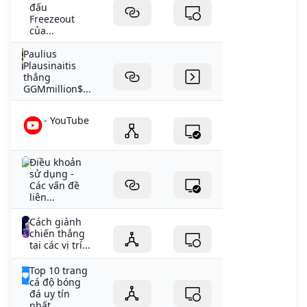
đấu
Freezeout
của...
Paulius
Plausinaitis
thắng
GGMmillion$...
- YouTube
Điều khoản
sử dụng -
Các vấn đề
liên...
Cách giành
chiến thắng
tại các vị trí...
Top 10 trang
cá độ bóng
đá uy tín
nhất...