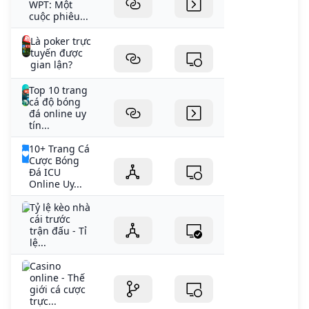
WPT: Một
cuộc phiêu...
Là poker trực
tuyến được
gian lận?
Top 10 trang
cá độ bóng
đá online uy
tín...
10+ Trang Cá
Cược Bóng
Đá ICU
Online Uy...
Tỷ lệ kèo nhà
cái trước
trận đấu - Tỉ
lệ...
Casino
online - Thế
giới cá cược
trực...