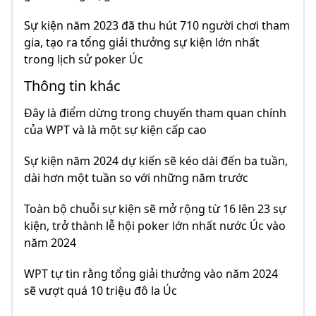
Sự kiện năm 2023 đã thu hút 710 người chơi tham
gia, tạo ra tổng giải thưởng sự kiện lớn nhất
trong lịch sử poker Úc
Thông tin khác
Đây là điểm dừng trong chuyến tham quan chính
của WPT và là một sự kiện cấp cao
Sự kiện năm 2024 dự kiến ​​sẽ kéo dài đến ba tuần,
dài hơn một tuần so với những năm trước
Toàn bộ chuỗi sự kiện sẽ mở rộng từ 16 lên 23 sự
kiện, trở thành lễ hội poker lớn nhất nước Úc vào
năm 2024
WPT tự tin rằng tổng giải thưởng vào năm 2024
sẽ vượt quá 10 triệu đô la Úc