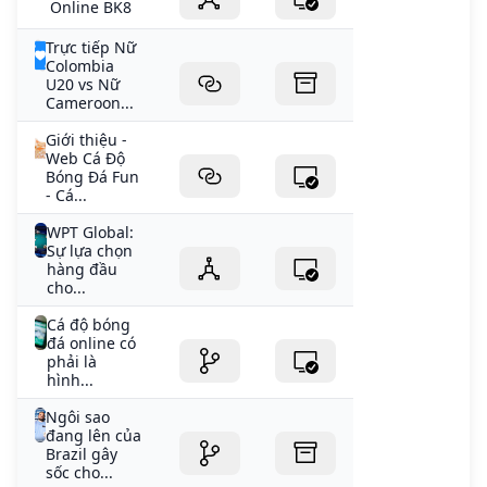
Online BK8
Trực tiếp Nữ
Colombia
U20 vs Nữ
Cameroon...
Giới thiệu -
Web Cá Độ
Bóng Đá Fun
- Cá...
WPT Global:
Sự lựa chọn
hàng đầu
cho...
Cá độ bóng
đá online có
phải là
hình...
Ngôi sao
đang lên của
Brazil gây
sốc cho...