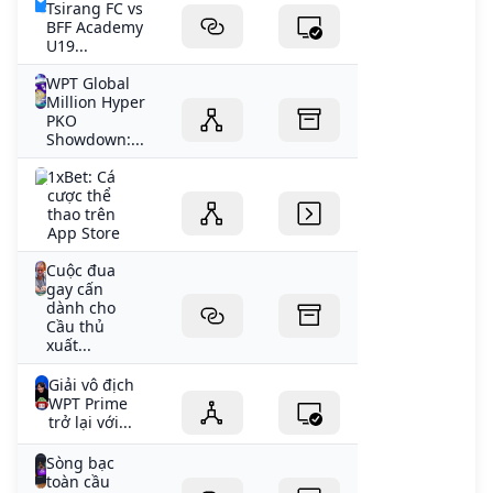
Tsirang FC vs
BFF Academy
U19...
WPT Global
Million Hyper
PKO
Showdown:...
‎1xBet: Cá
cược thể
thao trên
App Store
Cuộc đua
gay cấn
dành cho
Cầu thủ
xuất...
Giải vô địch
WPT Prime
trở lại với...
Sòng bạc
toàn cầu