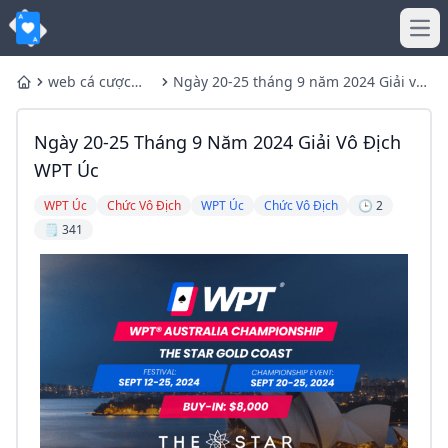
Ope
web cá cược
Ngày 20-25 tháng 9 năm 2024 Giải vô
Home
bóng đá
địch WPT Úc
web cá cược bóng đá
trang cá cược bóng đá uy tín
Ngày 20-25 Tháng 9 Năm 2024 Giải Vô Địch
Trang Cá Cược Bóng Đá: Cách Đọc Tỷ Lệ Kèo Và Quy Tắc Th
Giải vô địch WPT khơi dậy tinh thần của huyền thoại Poker
Chơi Game Bài Tiến Lên Miền Nam Miễn Phí
WPT Global ¥ 110 CN ¥ triệu Chủ nhật Hyper PKO Showdo
WPT Úc
Sự trở lại của Shevliakov giành giải thưởng hàng triệu eu
Top 10 trang web cá độ bóng đá online uy tín nhất Việt Na
WPT Úc
Chức Vô Địch
WPT Úc
Chức Vô Địch
🕒 2
2025 Vụ nổ WSOP! Các định dạng mới + Giải thưởng lớn ngư
Cory Zeidman nhận tội về kế hoạch gian lận cá cược thể th
🗒️ 341
Tỷ lệ kèo nhà cái trước trận đấu - Tỉ lệ kèo Ngoại hạng Anh
Sử dụng đô la hộ chiếu toàn cầu WPT để vào các sự kiện cổ
Bạn có biết trò chơi poker trực tuyến WPTGO
Là poker trực tuyến được gian lận?
Ứng dụng sòng bạc trực tuyến hàng đầu năm 2025
Roulette đóng vai trò gì trong văn hóa đại chúng chẳng h
WPT Global: Sự lựa chọn hàng đầu cho người chơi poker
Một phát bắn - Giải đấu Freezeout của WPT Global
Trực tiếp Ramhlun Athletic vs Venghlun FC vào lúc 13:30 ngà
Web Cá Cược Bóng Đá: Cách Kiểm Tra Tên Miền Bảo Mật V
10+ Trang Cá Cược Bóng Đá ICU Online Uy Tín HOT Nhất 202
Sòng bạc toàn cầu WPT: Một cuộc phiêu lưu đầy thú vị
web cá cược bóng đá
các trang web cá cược bóng đá
Trực tiếp Tsirang FC vs BFF Academy U19 vào lúc 16:00 ngày 
Chơi bài xì phé trực tuyến trên Android: Hướng dẫn năm 2
Sòng bạc toàn cầu WPT: Một cuộc phiêu lưu đầy thú vị
Top 10 trang cá độ bóng đá uy tín nhất Việt Nam 2024