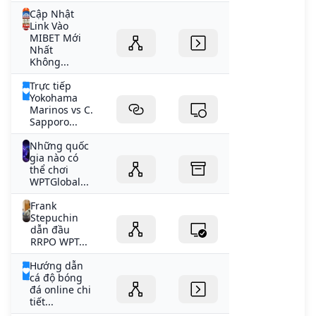
Cập Nhật
Link Vào
MIBET Mới
Nhất
Không...
Trực tiếp
Yokohama
Marinos vs C.
Sapporo...
Những quốc
gia nào có
thể chơi
WPTGlobal...
Frank
Stepuchin
dẫn đầu
RRPO WPT...
Hướng dẫn
cá độ bóng
đá online chi
tiết...