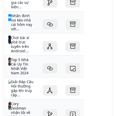
gia các sự
kiện...
Nhận định
soi kèo nhà
cái hôm nay
với...
Chơi bài xì
phé trực
tuyến trên
Android:...
Top 5 Nhà
Cái Uy Tín
Nhất Việt
Nam 2024
Giải Đáp Câu
Hỏi thường
gặp khi truy
cập...
Cory
Zeidman
nhận tội về