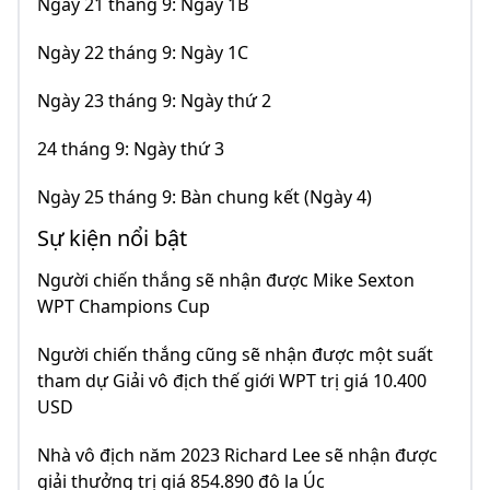
Ngày 21 tháng 9: Ngày 1B
Ngày 22 tháng 9: Ngày 1C
Ngày 23 tháng 9: Ngày thứ 2
24 tháng 9: Ngày thứ 3
Ngày 25 tháng 9: Bàn chung kết (Ngày 4)
Sự kiện nổi bật
Người chiến thắng sẽ nhận được Mike Sexton
WPT Champions Cup
Người chiến thắng cũng sẽ nhận được một suất
tham dự Giải vô địch thế giới WPT trị giá 10.400
USD
Nhà vô địch năm 2023 Richard Lee sẽ nhận được
giải thưởng trị giá 854.890 đô la Úc