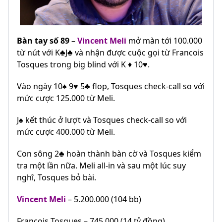
Xem V-League Miễn Phí Ở Đâu? 3 Cách Xem Trực Tiếp Hot 
Doug Polk phải đối mặt với phản ứng dữ dội khi chơi trong 
Phil Ivey tổ chức trò chơi gặp gỡ lễ hội tại Wynn Las Vegas
Top 10 trang cá độ bóng đá uy tín nhất Việt Nam 2024 - D
Kèo Nhà Cái Là Gì? Giải Thích Dễ Hiểu Cho Người Mới
Chơi Game Bài Tiến Lên Miền Nam Miễn Phí
2025 Vụ nổ WSOP! Các định dạng mới + Giải thưởng lớn ngư
Frank Stepuchin dẫn đầu RRPO WPT Seminole 2024 sau ngà
Bàn tay số 89
–
Vincent Meli
mở màn tới 100.000
Trang Cá Cược Bóng Đá: Cách Đọc Tỷ Lệ Kèo Và Quy Tắc Th
Trực tiếp Tsirang FC vs BFF Academy U19 vào lúc 16:00 ngày 
từ nút với K♣️J♣️ và nhận được cuộc gọi từ Francois
Casino online - Thế giới cá cược trực tuyến đẳng cấp
Trực tiếp Yokohama Marinos vs C. Sapporo lúc 17:00 ngày 0
Tosques trong big blind với K ♦️ 10♥️.
Lịch trình giải đấu toàn cầu WPT 2025
Top 10 Trang Web Cá Độ Bóng Đá Uy Tín Nhất 2026
Vào ngày 10♠️ 9♥️ 5♣️ flop, Tosques check-call so với
Đủ điều kiện tham quan Red Dragon Poker Tour Jeju 2025 q
Tiêu đề EPT củng cố danh tiếng của Stephen Song như mộ
mức cược 125.000 từ Meli.
J♠️ kết thúc ở lượt và Tosques check-call so với
mức cược 400.000 từ Meli.
Con sông 2♣️ hoàn thành bàn cờ và Tosques kiểm
tra một lần nữa. Meli all-in và sau một lúc suy
nghĩ, Tosques bỏ bài.
Vincent Meli
– 5.200.000 (104 bb)
Francois Tosques – 745.000 (14 tỷ đồng)