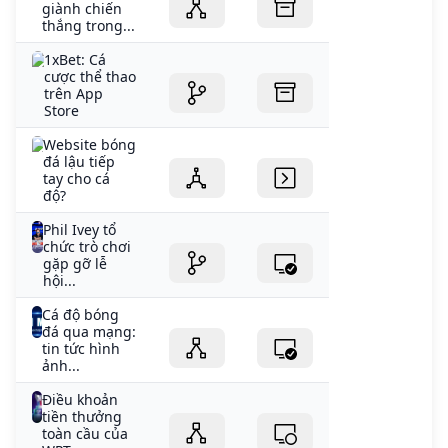
giành chiến
thắng trong...
‎1xBet: Cá
cược thể thao
trên App
Store
Website bóng
đá lậu tiếp
tay cho cá
độ?
Phil Ivey tổ
chức trò chơi
gặp gỡ lễ
hội...
Cá độ bóng
đá qua mạng:
tin tức hình
ảnh...
Điều khoản
tiền thưởng
toàn cầu của