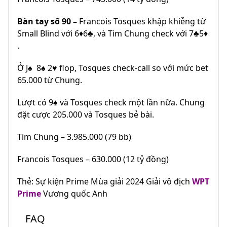
Bàn tay số 90 –
Francois Tosques khập khiễng từ
Small Blind với 6♦️6♣️, và Tim Chung check với 7♣️5♦️
.
Ở J♠️ ​​​​​​​ 8♠️ 2♥️ flop, Tosques check-call so với mức bet
65.000 từ Chung.
Lượt có 9♠️ và Tosques check một lần nữa. Chung
đặt cược 205.000 và Tosques bẻ bài.
Tim Chung – 3.985.000 (79 bb)
Francois Tosques – 630.000 (12 tỷ đồng)
Thẻ: Sự kiện Prime Mùa giải 2024 Giải vô địch
WPT
Prime
Vương quốc Anh
trang cá cược bóng đá uy tín
các trang web cá cược bóng đá
FAQ
11 ứng dụng và trò chơi poker hay nhất dành cho And
Trực tiếp Tsirang FC vs BFF Academy U19 vào lúc 16:00 