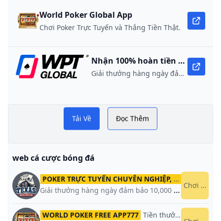
Doug Polk phải đối mặt với phản ứng dữ dội khi chơi t
Sách hướng dẫn giải đấu WPT Australia 2024
trang cá cược bóng đá
Đánh giá về Everygame Poker: Hướng dẫn chơi Poker t
Top 10 trang web cá độ bóng đá online uy tín nhất Việt 
World Poker Global App
Sự ra đời của sòng bạc trực tuyến đã tác động đến trò
Chơi Game Bài Tiến Lên Miền Nam Miễn Phí
Oops there was an error! Horse Gossip
Chơi Poker Trực Tuyến và Thắng Tiền Thật.
Cách tải xuống đăng ký và Master WPT Global: 2025 Gu
Bạn không thể tải xuống và chơi WPT Poker Global ở c
Chơi Tiến Lên Miền Nam Offline: Hướng Dẫn Tải Game và
Trang cá cược uy tín: Cách chọn nhanh
Oops there was an error! Horse Gossip
Phòng ngừa đấu tranh tội phạm liên quan đến cá độ đán
Bạn có biết trò chơi poker trực tuyến WPTGO
Nhận 100% hoàn tiền khi nạp lần đầu
các trang web cá cược bóng đá
Sòng bạc trực tuyến đáng tin cậy nhất: WPT Global
Top 10+ Trang Cá Cược Bóng Đá Uy Tín Trực Tuyến Việ
Sách hướng dẫn giải đấu WPT Playground 2024
Cách giành chiến thắng tại trực tuyến Blackjack: Chiến 
Giải thưởng hàng ngày đảm bảo 10,000 USD
Hyper Dash trong WPT Global là gì? Đi sâu vào hành đ
Top 5 sòng bạc trực tuyến năm 2025: chơi ở đâu và già
Đủ điều kiện cho sự kiện chính của WPT Global thông qu
Điều khoản tiền thưởng toàn cầu của WPT: Tiền mặt đ
Điều khoản sử dụng - Các vấn đề liên quan đến các đi
Một số vụ bê bối và tranh cãi nổi tiếng về roulette trong s
Các Trang Web Cá Cược Bóng Đá: Cách Lập Danh Sách
Kèo Bóng Đá Là Gì? Bí Quyết Thắng Lớn Cho Tân Thủ!
các trang web cá cược bóng đá
web cá cược bóng đá
Thể thao - Cơ hội cá cược thể thao bóng đá hấp dẫn
Tải Về
Đọc Thêm
Cách nào để ngăn quảng cáo trực tuyến cá độ bóng đ
CÁ ĐỘ BÓNG ĐÁ QUA MẠNG VÀ NHỮNG VẤN ĐỀ PHÁP LÝ
Quảng cáo mới nhất của WPT Global: vé cho một số tiền 
WPT Global ¥ 110 CN ¥ triệu Chủ nhật Hyper PKO Sh
Website bóng đá lậu tiếp tay cho cá độ?
Trực tiếp Nữ Ma Rốc U20 vs Nữ USA U20 lúc 08:00 ngày 05
Martin Tsvetanov giành chiến thắng trong sự kiện chính 
Hướng dẫn rút tiền toàn cầu của WPT: Tiền mặt được t
Xem Bóng Đá Trực Tiếp Miễn Phí Full HD - Link Hot 2026
Giải vô địch thế giới WPT 2024 khai mạc tại Wynn Las Vega
trang cá cược bóng đá
Trực tiếp Nữ Ma Rốc U20 vs Nữ USA U20 lúc 08:00 ngày 
Xử nghiêm hành vi công khai quảng cáo cá độ
Texas Holdem Flop có nghĩa là gì?
web cá cược bóng đá
Chơi Game Bài Tiến Lên Miền Nam Miễn Phí
Trang Cá Độ Bóng Đá: Cách So Sánh Website Bằng Tiê
Tin soi kèo hôm nay Nhận định kèo bóng đá cùng chuyên g
CÁ ĐỘ BÓNG ĐÁ
Tương lai của trò chơi roulette là gì?
Web Cá Cược Bóng Đá: Cách Kiểm Tra Tên Miền Bảo M
POKER TRỰC TUYẾN CHUYÊN NGHIỆP, GIÀNH GIẢI THƯỞNG HẤP DẪN
Top 5 Nhà Cái Uy Tín Nhất Việt Nam 2024
Kèo Bóng Đá Châu Âu: Hướng Dẫn Chi Tiết và Cách Đọc 
Chơi ngay
Hyper Dash trong WPT Global là gì? Đi sâu vào hành độn
Giải thưởng hàng ngày đảm bảo 10,000 USD
Vì sao nạn cá cược bóng đá online còn “dai dẳng”?
Rake Chase là gì?
Công nghệ đã ảnh hưởng đến trò chơi roulette như thế 
Bạn có biết trò chơi poker trực tuyến WPTGO
Tương lai của trò chơi roulette là gì?
Ngôi sao đang lên của Brazil gây sốc cho tất cả mọi ngư
WORLD POKER FREE APP777
Tiền thưởng chào mừng
CÁ ĐỘ BÓNG ĐÁ
WSOP USA Top 8 Câu hỏi thường gặp