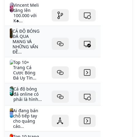
Vincent Meli
tăng lên
100.000 với
K♣️...
CÁ ĐỘ BÓNG
ĐÁ QUA
MẠNG VÀ
NHỮNG VẤN
ĐỀ...
Top 10+
Trang Cá
Cược Bóng
Đá Uy Tín...
Cá độ bóng
đá online có
phải là hình...
Ai đang bán
chỗ tiếp tay
cho quảng
cáo...
Top 10 trang