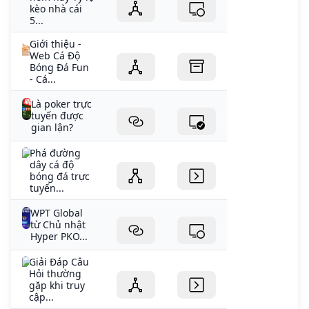
kèo nhà cái
5...
Giới thiệu -
Web Cá Độ
Bóng Đá Fun
- Cá...
Là poker trực
tuyến được
gian lận?
Phá đường
dây cá độ
bóng đá trực
tuyến...
WPT Global
từ Chủ nhật
Hyper PKO...
Giải Đáp Câu
Hỏi thường
gặp khi truy
cập...