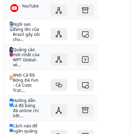
- YouTube
Ngôi sao
đang lên của
Brazil gây sốc
cho...
Quảng cáo
mới nhất của
WPT Global:
vé...
Web Cá Độ
Bóng Đá Fun
- Cá Cược
Trực...
Hướng dẫn
cá độ bóng
đá online chi
tiết...
Cách nào để
ngăn quảng