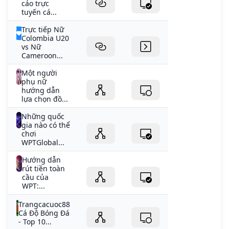
cáo trực
tuyến cá...
Trực tiếp Nữ
Colombia U20
vs Nữ
Cameroon...
Một người
phụ nữ
hướng dẫn
lựa chọn đồ...
Những quốc
gia nào có thể
chơi
WPTGlobal...
Hướng dẫn
rút tiền toàn
cầu của
WPT:...
Trangcacuoc88
Cá Độ Bóng Đá
- Top 10...