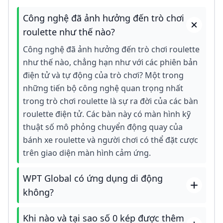
Đủ điều kiện tham quan Red Dragon Poker Tour Jeju 2
Thể thao - Cơ hội cá cược thể thao bóng đá hấp dẫn
trang cá cược bóng đá
Công nghệ đã ảnh hưởng đến trò chơi
Ai có nhiều vòng tay WSOP nhất?
Các giải đấu hàng ngày từ WPT Global
Trang Cá Độ Bóng Đá: Cách So Sánh Website Bằng Tiê
roulette như thế nào?
Timothy Chung: Từ tiệc sinh nhật đến nhà vô địch WP
Điều khoản sử dụng - Các vấn đề liên quan đến các đi
Lịch trình giải đấu toàn cầu WPT 2025
Hướng dẫn sự kiện WPT Paris 2024
Top 10+ Trang Cá Cược Bóng Đá Uy Tín Trực Tuyến Việ
Lễ hội mùa xuân toàn cầu WPT: 7.000.000 đô la giải 
Công nghệ đã ảnh hưởng đến trò chơi roulette
Máy đánh bạc trả tiền thật mà không cần đặt cọc Chơi
Top Nhà Cái Bóng Đá Uy Tín 2026: Đặt Cược Siêu Hời!
Cách giành chiến thắng tại các vị trí trực tuyến vào n
như thế nào, chẳng hạn như với các phiên bản
Trang Cá Cược Bóng Đá: Cách Đọc Tỷ Lệ Kèo Và Quy T
James Obst giành chức vô địch WPT Australia và giành
Cập Nhật Link Vào MIBET Mới Nhất Không Bị Chặn? - A
điện tử và tự động của trò chơi? Một trong
Giải vô địch tiền thưởng vàng: Cú sút hàng tuần của b
Giới Thiệu Casino Online Vip79
Các Trang Web Cá Cược Bóng Đá: Cách Lập Danh Sách
những tiến bộ công nghệ quan trọng nhất
sirusinfotech.in
Trực tiếp Yokohama Marinos vs C. Sapporo lúc 17:00 ng
Ai đã phát minh ra trò chơi roulette?
trong trò chơi roulette là sự ra đời của các bàn
Trực tiếp Nữ Colombia U20 vs Nữ Cameroon U20 vào lúc
Xem Bóng Đá Trực Tiếp Miễn Phí HD Không Lag
Mẹo mới toàn cầu của WPT: Xem trước cá cược tuần 6
roulette điện tử. Các bàn này có màn hình kỹ
trang cá cược bóng đá
trang cá cược bóng đá uy tín
Các giải đấu hàng ngày từ WPT Global
thuật số mô phỏng chuyển động quay của
Oops there was an error! Horse Gossip
Chơi Tiến Lên Miền Nam Offline: Hướng Dẫn Tải Game 
sirusinfotech.in
bánh xe roulette và người chơi có thể đặt cược
Vì sao nạn cá cược bóng đá online còn “dai dẳng”?
Tỷ lệ kèo nhà cái trước trận đấu - Tỉ lệ kèo Ngoại hạn
các trang web cá cược bóng đá
Sách hướng dẫn giải đấu WPT Playground 2024
Cách đủ điều kiện tham gia các sự kiện trực tuyến củ
trên giao diện màn hình cảm ứng.
WPT Global tổ chức sự kiện ở những quốc gia và khu 
Giải Đáp Câu Hỏi thường gặp khi truy cập website - Xoi
Sòng bạc toàn cầu WPT: Một cuộc phiêu lưu đầy thú vị
Thể thao - Cơ hội cá cược thể thao bóng đá hấp dẫn
Cá độ bóng đá online có phải là hình thức phạm tội đ
WPT Global có ứng dụng di động không?
WPT Global có ứng dụng di động
Các giải đấu hàng ngày từ WPT Global
‎1xBet: Cá cược thể thao trên App Store
Web Cá Cược Bóng Đá: Cách Kiểm Tra Tên Miền Bảo M
không?
Trực tiếp Nữ Colombia U20 vs Nữ Cameroon U20 vào lúc
Top 10 trang cá độ bóng đá uy tín nhất Việt Nam 2024
WPT Global tổ chức sự kiện ở những quốc gia và khu 
Lịch trình giải đấu toàn cầu WPT 2025
Các giải đấu poker trực tuyến hàng đầu để xem và chơ
Top 5 sòng bạc trực tuyến năm 2025: chơi ở đâu và già
Top Trang Web Xem Bóng Đá Trực Tuyến Miễn Phí Mượ
Khi nào và tại sao số 0 kép được thêm