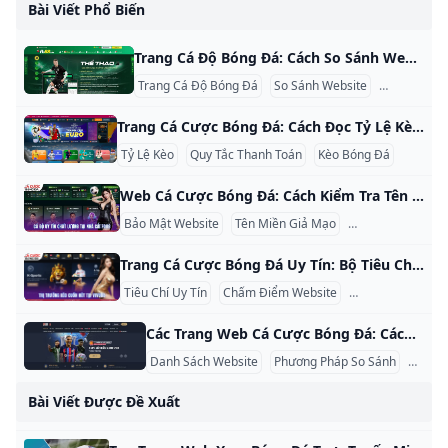
các trang web cá cược bóng đá
trang cá độ bóng đá
trang cá độ bóng đá
Bài Viết Phổ Biến
Sử dụng đô la hộ chiếu toàn cầu WPT để vào các sự kiện 
Giới Thiệu Casino Online Vip79
Ngôi sao đang lên của Brazil gây sốc cho tất cả mọi ngư
Hướng dẫn sự kiện WPT Paris 2024
Cuộc đua gay cấn dành cho Cầu thủ xuất sắc nhất WPT m
Xem Bóng Đá Trực Tiếp Miễn Phí Full HD - Link Hot 2026
Tin soi kèo hôm nay Nhận định kèo bóng đá cùng chuyên g
Xử nghiêm hành vi công khai quảng cáo cá độ
‎1xBet: Cá cược thể thao trên App Store
các trang web cá cược bóng đá
Top Nhà Cái Bóng Đá Uy Tín 2026: Đặt Cược Siêu Hời!
Trang Cá Độ Bóng Đá: Cách So Sánh Website Bằng Tiêu Chí Minh Bạch Trang Cá Độ Bóng Đá: Cách So Sánh Website Bằng Tiêu Chí Minh Bạch Người tìm kiếm trang cá độ bóng đá thường gặp hàng loạt bảng xếp hạng sử dụng những cụm từ như uy tín nhất, trả thưởng nhanh hoặc tỷ lệ cao. Những tuyên bố này không có nhiều giá trị nếu website đánh giá không giải thích tiêu chí, nguồn dữ liệu và thời điểm kiểm tra.
Giải Đáp Câu Hỏi thường gặp khi truy cập website - Xoila
Điều khoản sử dụng - Các vấn đề liên quan đến các điều 
Top Nhà Cái Bóng Đá Uy Tín 2026: Đặt Cược Siêu Hời!
Nguồn gốc của cái tên Roulette là gì?
Ai đã phát minh ra trò chơi roulette?
Web Cá Cược Bóng Đá: Cách Kiểm Tra Tên Miền Bảo Mật 
Trang Cá Độ Bóng Đá
So Sánh Website
An Toàn Tr
Vincent Meli tăng lên 100.000 với K♣️ J♣️ Francois Tosques Ca
Giải vô địch tiền thưởng vàng: Cú sút hàng tuần của bạn
Xem Đá Bóng Trực Tiếp Ở Đâu? Top 10 Địa Chỉ Uy Tín 202
WPT Global Million Hyper PKO Showdown: Chi tiết & Hướ
Top 5 sòng bạc trực tuyến năm 2025: chơi ở đâu và giành
Hyper Dash trong WPT Global là gì? Đi sâu vào hành độn
Giới Thiệu Casino Online Vip79
Vui Cùng Dafabet – Khám Phá Thế Giới Cá Cược Đẳng Cấ
Cảnh báo chiêu tặng bảng quảng cáo lồng ghép trang w
WPT Global tổ chức sự kiện ở những quốc gia và khu vực
Roulette đóng vai trò gì trong văn hóa đại chúng chẳng
Tùy chọn thanh toán tại EVERYGAME Poker: Giao dịch n
Trang Cá Cược Bóng Đá: Cách Đọc Tỷ Lệ Kèo Và Quy Tắc Thanh Toán Trang Cá Cược Bóng Đá: Cách Đọc Tỷ Lệ Kèo Và Quy Tắc Thanh Toán Tỷ lệ trên một trang cá cược bóng đá không chỉ là con số thể hiện khoản thanh toán tiềm năng. Nó còn phản ánh cách thị trường được định giá, phần biên được đưa vào và quy tắc áp dụng cho từng lựa chọn. Người đọc cần hiểu công thức cơ bản trước khi so sánh website.
Trực tiếp Yokohama Marinos vs C. Sapporo lúc 17:00 ngày
Cá độ bóng đá online có phải là hình thức phạm tội đánh
Trực tiếp Nữ Colombia U20 vs Nữ Cameroon U20 lúc 08:00
Kèo bóng đá hôm nay Tỷ lệ kèo nhà cái 5 trực tuyến Keo
Trò chơi roulette lần đầu tiên được chơi ở đâu và khi nào
Tỷ Lệ Kèo
Quy Tắc Thanh Toán
Kèo Bóng Đá
Web Cá Độ Bóng Đá Fun - Cá Cược Trực Tuyến Podcast on
Cách đủ điều kiện tham gia các sự kiện trực tuyến của 
Làm cho Phil Ivey cười có thể biến thành một ngày trả lươ
Timothy Chung: Từ tiệc sinh nhật đến nhà vô địch WPT P
Bạn có biết trò chơi poker trực tuyến WPTGO
Làm cho Phil Ivey cười có thể biến thành một ngày trả lươ
Tùy chọn thanh toán tại EVERYGAME Poker: Giao dịch n
Doug Polk phải đối mặt với phản ứng dữ dội khi chơi tron
- YouTube
Web Cá Cược Bóng Đá: Cách Kiểm Tra Tên Miền Bảo Mật Và Thanh Toán Web Cá Cược Bóng Đá: Cách Kiểm Tra Tên Miền, Bảo Mật Và Thanh Toán Một web cá cược bóng đá có thể xử lý thông tin đăng nhập, dữ liệu định danh và giao dịch tài chính. Vì vậy, việc kiểm tra bảo mật phải được thực hiện trước khi người dùng nhập bất kỳ dữ liệu cá nhân nào. Biểu tượng ổ khóa, giao diện đẹp hoặc ứng dụng có logo quen thuộc không đủ để chứng minh website là bản chính, được vận hành minh bạch hoặc được phép cung cấp dịch vụ tại vị trí của người dùng.
Bạn không thể tải xuống và chơi WPT Poker Global ở các
Phần thưởng chào mừng mới của WPT Global: lên tới $ 
Một phát bắn - Giải đấu Freezeout của WPT Global
Top 10 trang web cá độ bóng đá online uy tín nhất Việt 
Bảo Mật Website
Tên Miền Giả Mạo
An Toàn Thanh T
Top 5 sòng bạc trực tuyến năm 2025: chơi ở đâu và giành
22bet – Trải Nghiệm Cá Cược Trực Tuyến Đẳng Cấp
Hướng dẫn sự kiện WPT Paris 2024
Top Trang Web Xem Bóng Đá Trực Tuyến Miễn Phí Mượt 
trang cá độ bóng đá
trang cá cược bóng đá uy tín
Cá cược là gì? Hiểu rõ khái niệm và rủi ro pháp lý
Trang Cá Cược Bóng Đá Uy Tín: Bộ Tiêu Chí Chấm Điểm 100 Điểm Trang Cá Cược Bóng Đá Uy Tín: Bộ Tiêu Chí Chấm Điểm 100 Điểm Cụm từ trang cá cược bóng đá uy tín thường bị sử dụng như một nhãn quảng cáo. Để đánh giá khách quan hơn, người viết nên công bố một hệ thống chấm điểm, dữ liệu kiểm tra và lý do trừ điểm. Thang điểm dưới đây không xác nhận website được phép hoạt động tại Việt Nam.
trang cá cược bóng đá uy tín
Xem V-League Miễn Phí Ở Đâu? 3 Cách Xem Trực Tiếp Ho
Mẹo mới toàn cầu của WPT: Xem trước cá cược tuần 6 c
Xem Đá Bóng Trực Tiếp Ở Đâu? Top 10 Địa Chỉ Uy Tín 202
Đủ điều kiện tham quan Red Dragon Poker Tour Jeju 2025
Tiêu Chí Uy Tín
Chấm Điểm Website
Đánh Giá Cá Cư
Sách hướng dẫn giải đấu WPT Australia 2024
Cách chơi WPT Global trên máy tính của bạn 2024
các trang web cá cược bóng đá
Cá cược là gì? Hiểu rõ khái niệm và rủi ro pháp lý
Các Trang Web Cá Cược Bóng Đá: Cách Lập Danh Sách So Sánh Có Trách Nhiệm Các Trang Web Cá Cược Bóng Đá: Cách Lập Danh Sách So Sánh Có Trách Nhiệm Danh sách các trang web cá cược bóng đá thường được trình bày dưới dạng top 5, top 10 hoặc bảng xếp hạng. Nếu không có phương pháp biên tập rõ ràng, thứ tự trong danh sách có thể chỉ phản ánh mức hoa hồng quảng cáo thay vì chất lượng thông tin. Một danh sách có giá trị phải công bố tiêu chí, ngày kiểm tra, phạm vi pháp lý và những nội dung chưa thể xác minh.
Cách tải xuống WPTGO và bắt đầu
Chỉ dẫn chơi cá độ bóng đá Fb88 chuẩn cho cược thủ – Ni
Tổng giải thưởng của WPT Prime Đài Loan là bao nhiêu
sirusinfotech.in
Kèo Nhà Cái Là Gì? Giải Thích Dễ Hiểu Cho Người Mới
Vincent Meli tăng lên 100.000 với K♣️ J♣️ Francois Tosques Ca
Top 10 trang cá độ bóng đá uy tín nhất Việt Nam 2024 -
2025 Vụ nổ WSOP! Các định dạng mới + Giải thưởng lớn n
Danh Sách Website
Phương Pháp So Sánh
Minh 
Giải vô địch thế giới WPT 2024 khai mạc tại Wynn Las Vega
Nhận định soi kèo nhà cái hôm nay với tin soikeo chuyên g
Các giải đấu poker trực tuyến hàng đầu để xem và chơi 
Poker toàn cầu có phải là tiền thật không?
web cá cược bóng đá
trang cá độ bóng đá
Bài Viết Được Đề Xuất
Giới Thiệu Casino Online Vip79
Bạn có thể chơi WPT Global ở đâu? Các quốc gia được hỗ 
Đề xuất chặn xem bóng đá lậu trên trang web xôi lạc Báo
Timothy Chung: Từ tiệc sinh nhật đến nhà vô địch WPT P
Cory Zeidman nhận tội về kế hoạch gian lận cá cược thể 
Tương lai của trò chơi roulette là gì?
Trang cá cược uy tín: Cách chọn nhanh
Top 10 trang cá độ bóng đá uy tín nhất Việt Nam 2024 -
Sự trở lại của Shevliakov giành giải thưởng hàng triệu 
Cách giành chiến thắng tại các vị trí trực tuyến vào năm 
Sách hướng dẫn giải đấu WPT Australia 2024
trang cá cược bóng đá uy tín
trang cá độ bóng đá
Cách nào để ngăn quảng cáo trực tuyến cá độ bóng đá? 