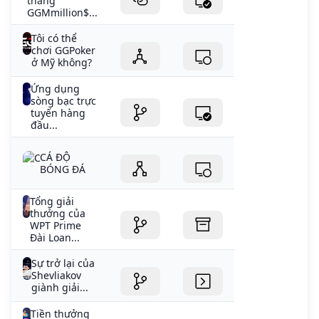
thắng
GGMmillion$...
Tôi có thể
chơi GGPoker
ở Mỹ không?
Ứng dụng
sòng bạc trực
tuyến hàng
đầu...
CÁ ĐỘ
BÓNG ĐÁ
Tổng giải
thưởng của
WPT Prime
Đài Loan...
Sự trở lại của
Shevliakov
giành giải...
Tiền thưởng