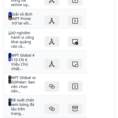
bóng đá
online uy...
Giải vô địch
WPT Prime
trở lại với...
Xử nghiêm
hành vi công
khai quảng
cáo cá...
WPT Global ¥
110 CN ¥
triệu Chủ
nhật...
WPT Global vs
GGPoker: Bạn
nên chọn
nền...
Đề xuất chặn
xem bóng đá
lậu trên
trang...