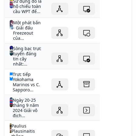
Sử dụng đô la
hộ chiếu toàn
cầu WPT để...
Một phát bắn
- Giải đấu
Freezeout
của...
Sòng bạc trực
tuyến đáng
tin cậy
nhất:...
Trực tiếp
Yokohama
Marinos vs C.
Sapporo...
Ngày 20-25
tháng 9 năm
2024 Giải vô
địch...
Paulius
Plausinaitis