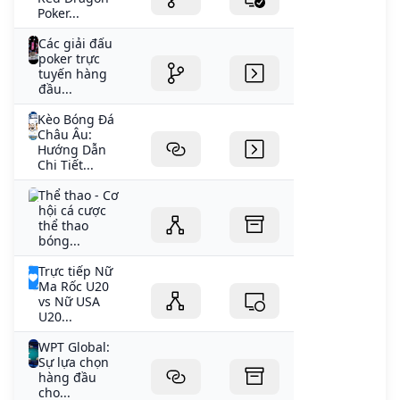
Poker...
Các giải đấu
poker trực
tuyến hàng
đầu...
Kèo Bóng Đá
Châu Âu:
Hướng Dẫn
Chi Tiết...
Thể thao - Cơ
hội cá cược
thể thao
bóng...
Trực tiếp Nữ
Ma Rốc U20
vs Nữ USA
U20...
WPT Global:
Sự lựa chọn
hàng đầu
cho...