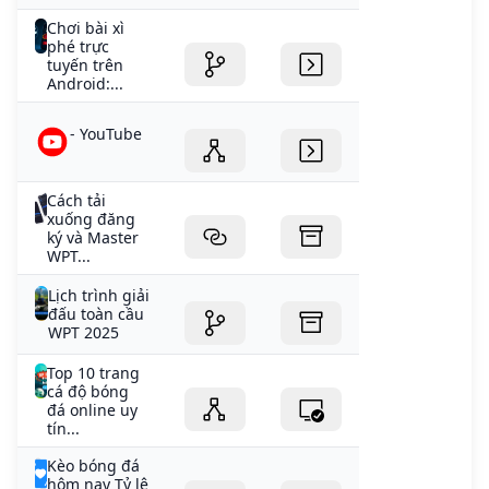
Chơi bài xì
phé trực
tuyến trên
Android:...
- YouTube
Cách tải
xuống đăng
ký và Master
WPT...
Lịch trình giải
đấu toàn cầu
WPT 2025
Top 10 trang
cá độ bóng
đá online uy
tín...
Kèo bóng đá
hôm nay Tỷ lệ