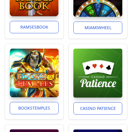
RAMSESBOOK
MIAMIWHEEL
BOOKSTEMPLES
CASINO PATIENCE