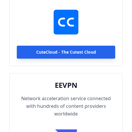
hundreds of content providers worldwide.
With up to 2000Mbps single-line access
capacity and 1000+ high-speed servers
globally, enjoy fast and stable connections
anytime, anywhere.
CuteCloud - The Cutest Cloud
EEVPN
Network acceleration service connected
with hundreds of content providers
worldwide