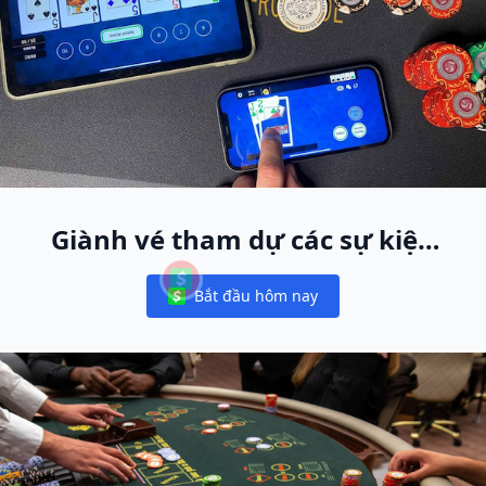
Website bóng đá lậu tiếp tay cho cá độ?
Tin soi kèo hôm nay Nhận định kèo bóng đá cùng chuyên gia
Những quốc gia nào có thể chơi WPTGlobal vào năm 2024?
Giành vé tham dự các sự kiện
World Poker Free App trực tiếp
trang cá cược bóng đá uy tín
Một người phụ nữ hướng dẫn lựa chọn đồ chơi tình d
Bắt đầu hôm nay
toàn cầu
Notifications
Cách tải xuống WPTGO và bắt đầu
Rake Chase là gì?
trang cá cược bóng đá
trang cá cược bóng đá uy tín
trang cá cược bóng đá uy tín
trang cá cược bóng đá
các trang web cá cược bóng đá
trang cá cược bóng đá
Trực tiếp Tsirang FC vs BFF Academy U19 vào lúc 16:00 
Điều khoản sử dụng - Các vấn đề liên quan đến các điều kh
Một số vụ bê bối và tranh cãi nổi tiếng về roulette trong suốt
Chỉ dẫn chơi cá độ bóng đá Fb88 chuẩn cho cược thủ – Niti
Quy tắc mới cho Thiên đường WSOP: Thiết bị điện tử và Hỗ 
Cá độ bóng đá qua mạng: tin tức hình ảnh video bình luận
Sách hướng dẫn giải đấu WPT Australia 2024
Sòng bạc tiền thưởng hàng đầu không có tiền gửi vào 
WSOP USA Top 8 Câu hỏi thường gặp
Tôi có thể chơi GGPoker ở Mỹ không?
WPT Global ¥ 110 CN ¥ triệu Chủ nhật Hyper PKO Showdo
Tổng giải thưởng của WPT Prime Đài Loan là bao nhiêu
Top 10 trang cá độ bóng đá online uy tín nhất việt nam
Kèo Nhà Cái Là Gì? Giải Thích Dễ Hiểu Cho Người Mới
Cory Zeidman nhận tội về kế hoạch gian lận cá cược th
Top 5 Nhà Cái Uy Tín Nhất Việt Nam 2024
Đủ điều kiện tham quan Red Dragon Poker Tour Jeju 2025 q
sirusinfotech.in
Top 10 trang cá độ bóng đá online uy tín nhất việt nam
Nhà tài trợ Tiêu đề WPT Global Now cho Triton Poker Super 
Top Trang Web Xem Bóng Đá Trực Tuyến Miễn Phí Mượt Nh
Hướng dẫn cá độ bóng đá online chi tiết fkdecictuzi
Một số vụ bê bối và tranh cãi nổi tiếng về roulette trong suốt
Cách tải xuống đăng ký và Master WPT Global: 2025 Guide 
WPT Global Cow Boy: Quan điểm của người chơi
Chỉ dẫn chơi cá độ bóng đá Fb88 chuẩn cho cược thủ – Niti
James Obst giành chức vô địch WPT Australia và giành được
- YouTube
Tùy chọn thanh toán tại EVERYGAME Poker: Giao dịch