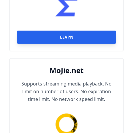
EEVPN
MoJie.net
Supports streaming media playback. No
limit on number of users. No expiration
time limit. No network speed limit.