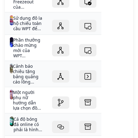
Freezeout
của...
Sử dụng đô la
hộ chiếu toàn
cầu WPT để...
Phần thưởng
chào mừng
mới của
WPT...
Cảnh báo
chiêu tặng
bảng quảng
cáo lồng...
Một người
phụ nữ
hướng dẫn
lựa chọn đồ...
Cá độ bóng
đá online có
phải là hình...