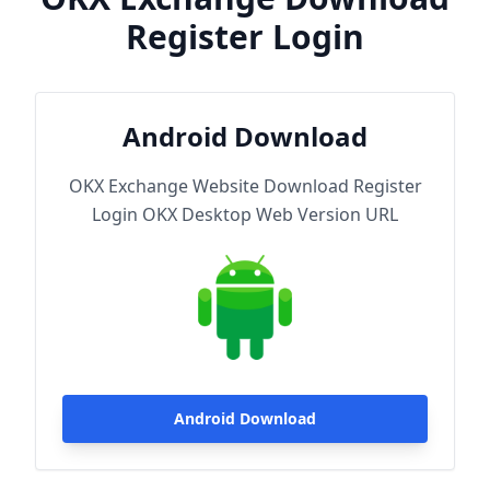
Register Login
Android Download
OKX Exchange Website Download Register
Login OKX Desktop Web Version URL
Android Download