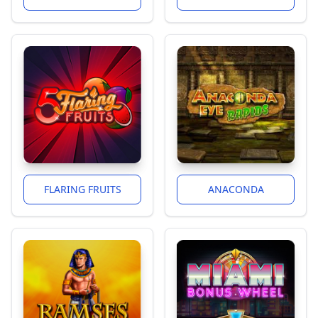
FLARING FRUITS
ANACONDA