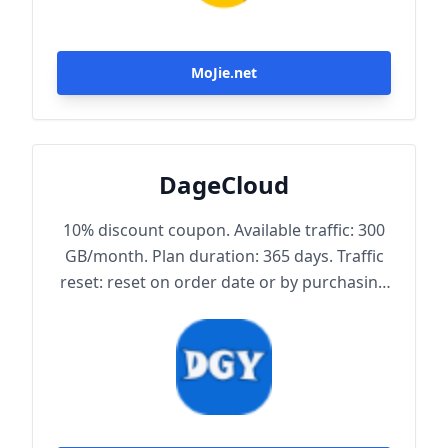
MoJie.net
DageCloud
10% discount coupon. Available traffic: 300
GB/month. Plan duration: 365 days. Traffic
reset: reset on order date or by purchasing
traffic package. Maximum achievable
bandwidth: 1000 Mbps. Node protocol:
Trojan.