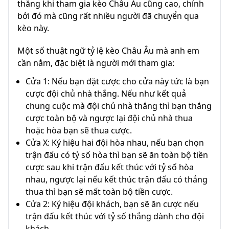
thắng khi tham gia kèo Châu Âu cũng cao, chính
bởi đó mà cũng rất nhiều người đã chuyển qua
kèo này.
Một số thuật ngữ tỷ lệ kèo Châu Âu mà anh em
cần nắm, đặc biệt là người mới tham gia:
Cửa 1: Nếu bạn đặt cược cho cửa này tức là bạn
cược đội chủ nhà thắng. Nếu như kết quả
chung cuộc mà đội chủ nhà thắng thì bạn thắng
cược toàn bộ và ngược lại đội chủ nhà thua
hoặc hòa bạn sẽ thua cược.
Cửa X: Ký hiệu hai đội hòa nhau, nếu bạn chọn
trận đấu có tỷ số hòa thì bạn sẽ ăn toàn bộ tiền
cược sau khi trận đấu kết thúc với tỷ số hòa
nhau, ngược lại nếu kết thúc trận đấu có thắng
thua thì bạn sẽ mất toàn bộ tiền cược.
Cửa 2: Ký hiệu đội khách, bạn sẽ ăn cược nếu
trận đấu kết thúc với tỷ số thắng dành cho đội
khách.