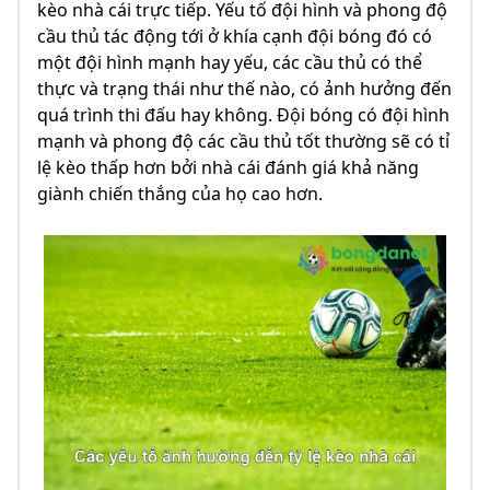
kèo nhà cái trực tiếp. Yếu tố đội hình và phong độ
cầu thủ tác động tới ở khía cạnh đội bóng đó có
một đội hình mạnh hay yếu, các cầu thủ có thể
thực và trạng thái như thế nào, có ảnh hưởng đến
quá trình thi đấu hay không. Đội bóng có đội hình
mạnh và phong độ các cầu thủ tốt thường sẽ có tỉ
lệ kèo thấp hơn bởi nhà cái đánh giá khả năng
giành chiến thắng của họ cao hơn.