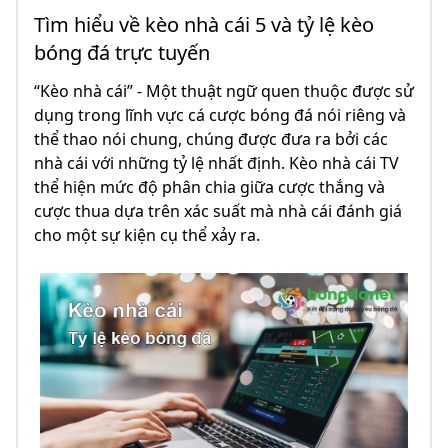
Tìm hiểu về kèo nhà cái 5 và tỷ lệ kèo
bóng đá trực tuyến
“Kèo nhà cái” - Một thuật ngữ quen thuộc được sử
dụng trong lĩnh vực cá cược bóng đá nói riêng và
thể thao nói chung, chúng được đưa ra bởi các
nhà cái với những tỷ lệ nhất định. Kèo nhà cái TV
thể hiện mức độ phân chia giữa cược thắng và
cược thua dựa trên xác suất mà nhà cái đánh giá
cho một sự kiện cụ thể xảy ra.