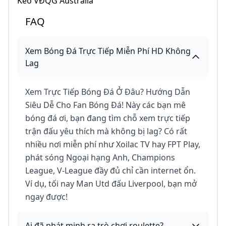
Kèo VĐQG Australia
trang cá cược bóng đá uy tín
trang cá cược bóng đá uy tín
FAQ
Web Cá Độ Bóng Đá Fun - Cá Cược Trực Tuyến Podcast 
WPT Global từ Chủ nhật Hyper PKO Showdown: Mua th
Khi nào và tại sao số 0 kép được thêm vào bánh xe rou
Ngày 20-25 tháng 9 năm 2024 Giải vô địch WPT Úc
Sòng bạc tiền thưởng hàng đầu không có tiền gửi vào 
Nhận định soi kèo nhà cái hôm nay với tin soikeo chuyê
Xem Bóng Đá Trực Tiếp Miễn Phí HD Không
Top 5 Nhà Cái Uy Tín Nhất Việt Nam 2024
Giới thiệu - Web Cá Độ Bóng Đá Fun - Cá Cược Trực Tuy
Lag
Oops there was an error! Horse Gossip
Trang Cá Cược Bóng Đá Uy Tín: Bộ Tiêu Chí Chấm Điể
Bạn có biết trò chơi poker trực tuyến WPTGO
Cá độ bóng đá qua mạng: tin tức hình ảnh video bình 
Xem Trực Tiếp Bóng Đá Ở Đâu? Hướng Dẫn
WPT Global Million Hyper PKO Showdown: Chi tiết & 
Là poker trực tuyến được gian lận?
Siêu Dễ Cho Fan Bóng Đá! Này các bạn mê
Chỉ dẫn chơi cá độ bóng đá Fb88 chuẩn cho cược thủ – 
Bạn có thể chơi WPT Global ở đâu? Các quốc gia được h
bóng đá ơi, bạn đang tìm chỗ xem trực tiếp
Top Nhà Cái Bóng Đá Uy Tín 2026: Đặt Cược Siêu Hời!
Những quốc gia nào có thể chơi WPTGlobal vào năm 2
trận đấu yêu thích mà không bị lag? Có rất
Phần thưởng chào mừng mới của WPT Global: lên tới 
Quy tắc mới cho Thiên đường WSOP: Thiết bị điện tử và
nhiều nơi miễn phí như Xoilac TV hay FPT Play,
trang cá độ bóng đá
trang cá độ bóng đá
phát sóng Ngoại hạng Anh, Champions
Web Cá Cược Bóng Đá: Cách Kiểm Tra Tên Miền Bảo M
Những quốc gia nào bị hạn chế trên WPT Global?
Lịch trình giải đấu toàn cầu WPT 2025
Vì sao nạn cá cược bóng đá online còn “dai dẳng”?
League, V-League đầy đủ chỉ cần internet ổn.
Bạn có biết trò chơi poker trực tuyến WPTGO
Công nghệ đã ảnh hưởng đến trò chơi roulette như th
Ví dụ, tối nay Man Utd đấu Liverpool, bạn mở
Top 10+ Trang Cá Cược Bóng Đá Uy Tín Trực Tuyến Việ
Hướng Dẫn Chi Tiết Về Fun88 Đăng Nhập
ngay được!
Sách hướng dẫn giải đấu WPT Playground 2024
Sách hướng dẫn giải đấu WPT Australia 2024
Hyper Dash trong WPT Global là gì? Đi sâu vào hành đ
Trò chơi roulette lần đầu tiên được chơi ở đâu và khi n
Ai đã phát minh ra trò chơi roulette?