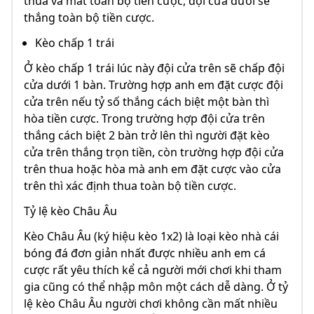
thua và mất toàn bộ tiền cược, đội cửa dưới sẽ
thắng toàn bộ tiền cược.
Kèo chấp 1 trái
Ở kèo chấp 1 trái lúc này đội cửa trên sẽ chấp đội
cửa dưới 1 bàn. Trường hợp anh em đặt cược đội
cửa trên nếu tỷ số thắng cách biệt một bàn thì
hòa tiền cược. Trong trường hợp đội cửa trên
thắng cách biệt 2 bàn trở lên thì người đặt kèo
cửa trên thắng trọn tiền, còn trường hợp đội cửa
trên thua hoặc hòa mà anh em đặt cược vào cửa
trên thì xác định thua toàn bộ tiền cược.
Tỷ lệ kèo Châu Âu
Kèo Châu Âu (ký hiệu kèo 1x2) là loại kèo nhà cái
bóng đá đơn giản nhất được nhiều anh em cá
cược rất yêu thích kể cả người mới chơi khi tham
gia cũng có thể nhập môn một cách dễ dàng. Ở tỷ
lệ kèo Châu Âu người chơi không cần mất nhiều