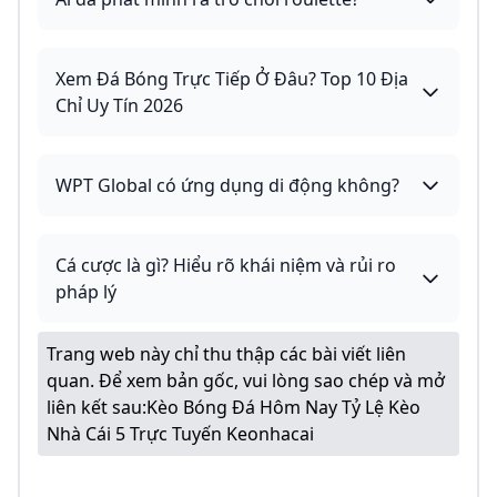
Trực tiếp Nữ Colombia U20 vs Nữ Cameroon U20 lúc 08:
WPT Global vs GGPoker: Bạn nên chọn nền tảng poker
Cá độ bóng đá qua mạng: tin tức hình ảnh video bình 
Kèo Bóng Đá Châu Âu: Hướng Dẫn Chi Tiết và Cách Đọ
Đánh giá về Everygame Poker: Hướng dẫn chơi Poker t
Sách hướng dẫn giải đấu WPT Playground 2024
Xem Đá Bóng Trực Tiếp Ở Đâu? Top 10 Địa
Ai có nhiều vòng tay WSOP nhất?
Trang Cá Độ Bóng Đá: Cách So Sánh Website Bằng Tiê
Chỉ Uy Tín 2026
WPT Global có ứng dụng di động không?
Cá cược là gì? Hiểu rõ khái niệm và rủi ro
pháp lý
web cá cược bóng đá
Trang web này chỉ thu thập các bài viết liên
Texas Holdem Flop có nghĩa là gì?
quan. Để xem bản gốc, vui lòng sao chép và mở
Phần thưởng chào mừng mới của WPT Global: lên tới 
liên kết sau:
Kèo Bóng Đá Hôm Nay Tỷ Lệ Kèo
Các quy tắc và lựa chọn cá cược ban đầu cho roulette là
Nhà Cái 5 Trực Tuyến Keonhacai
Đủ điều kiện tham quan Red Dragon Poker Tour Jeju 2
Một số vụ bê bối và tranh cãi nổi tiếng về roulette trong
trang cá cược bóng đá uy tín
Vui Cùng Dafabet – Khám Phá Thế Giới Cá Cược Đẳng 
11 ứng dụng và trò chơi poker hay nhất dành cho And