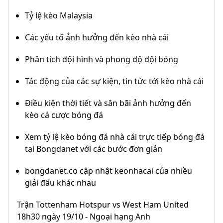
Xem Đá Bóng Trực Tiếp Ở Đâu? Top 10 Địa Chỉ Uy Tín 2
Tỷ lệ kèo Malaysia
Giới Thiệu Casino Online BK8
Trực tiếp Ramhlun Athletic vs Venghlun FC vào lúc 13:3
Các yếu tố ảnh hưởng đến kèo nhà cái
Sự ra đời của sòng bạc trực tuyến đã tác động đến trò
Phân tích đội hình và phong độ đội bóng
Tác động của các sự kiện, tin tức tới kèo nhà cái
Điều kiện thời tiết và sân bãi ảnh hưởng đến
kèo cá cược bóng đá
Xem tỷ lệ kèo bóng đá nhà cái trực tiếp bóng đá
tại Bongdanet với các bước đơn giản
bongdanet.co cập nhật keonhacai của nhiều
giải đấu khác nhau
Trận Tottenham Hotspur vs West Ham United
18h30 ngày 19/10 - Ngoại hạng Anh