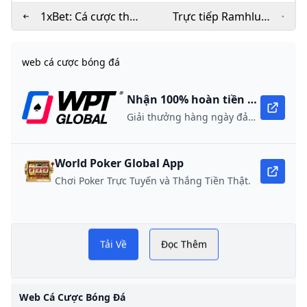
WPT Australia Returns: Thời điểm quan trọng của poker
Sách hướng dẫn giải đấu WPT Playground 2024
‎1xBet: Cá cược thể
Trực tiếp Ramhlun
Các giải đấu poker trực tuyến hàng đầu để xem và chơ
Top Nhà Cái Bóng Đá Uy Tín 2026: Đặt Cược Siêu Hời!
thao trên App Store
Athletic vs Venghlun
Đối tác toàn cầu của WPT với Câu lạc bộ bài Poker & Sò
Hyper Dash trong WPT Global là gì? Đi sâu vào hành đ
FC vào lúc 13:30 ngày
trang cá cược bóng đá uy tín
web cá cược bóng đá
Sách hướng dẫn giải đấu WPT Playground 2024
WPT Global: Sự lựa chọn hàng đầu cho người chơi pok
04/09/2024 -
Trang cá cược uy tín: Cách chọn nhanh
trang cá cược bóng đá
Kèo Bóng Đá Châu Âu: Hướng Dẫn Chi Tiết và Cách Đọ
Xoilaczvq.tv
Tỷ lệ kèo nhà cái trước trận đấu - Tỉ lệ kèo Ngoại hạng A
Xem V-League Miễn Phí Ở Đâu? 3 Cách Xem Trực Tiếp 
Kèo Nhà Cái Là Gì? Giải Thích Dễ Hiểu Cho Người Mới
Trực tiếp Ramhlun Athletic vs Venghlun FC vào lúc 13:30 n
Nhận 100% hoàn tiền khi nạp lần đầu
11 ứng dụng và trò chơi poker hay nhất dành cho And
Cách đủ điều kiện tham gia các sự kiện trực tuyến củ
- YouTube
Giải thưởng hàng ngày đảm bảo 10,000 USD
Đánh giá về Everygame Poker: Hướng dẫn chơi Poker t
Là poker trực tuyến được gian lận?
Quy tắc mới cho Thiên đường WSOP: Thiết bị điện tử và H
Những quốc gia nào có thể chơi WPTGlobal vào năm 2
Mẹo mới toàn cầu của WPT: Xem trước cá cược tuần 6
Làm cho Phil Ivey cười có thể biến thành một ngày trả lươ
World Poker Global App
Một phát bắn - Giải đấu Freezeout của WPT Global
các trang web cá cược bóng đá
Tùy chọn thanh toán tại EVERYGAME Poker: Giao dịch n
Các quy tắc và lựa chọn cá cược ban đầu cho roulette là
Giải vô địch thế giới WPT 2024 khai mạc tại Wynn Las Ve
Giải vô địch thế giới WPT 2024 khai mạc tại Wynn Las Vega
Chơi Poker Trực Tuyến và Thắng Tiền Thật.
Ứng dụng sòng bạc trực tuyến hàng đầu năm 2025
Các Trang Web Cá Cược Bóng Đá: Cách Lập Danh Sách
Hướng dẫn sự kiện WPT Paris 2024
Trò chơi roulette lần đầu tiên được chơi ở đâu và khi n
Trực tiếp Nữ Colombia U20 vs Nữ Cameroon U20 lúc 08:
Cảnh báo chiêu tặng bảng quảng cáo lồng ghép trang w
 bóng đá
WPT Global từ Chủ nhật Hyper PKO Showdown: Mua th
Sách hướng dẫn giải đấu WPT Australia 2024
web cá cược bóng đ
trang cá cược bóng đá
các trang web cá cược bóng đá
Giải vô địch tiền thưởng vàng: Cú sút hàng tuần của b
Texas Holdem Flop có nghĩa là gì?
Tải Về
Đọc Thêm
10+ Trang Cá Cược Bóng Đá ICU Online Uy Tín HOT Nhất 2
Là poker trực tuyến được gian lận?
NOW
Hướng dẫn cá độ bóng đá online chi tiết fkdecictuzi
Hyper Dash trong WPT Global là gì? Đi sâu vào hành độn
Giải vô địch WPT Prime trở lại với Jereld Sam Shining
Tỷ lệ kèo nhà cái trước trận đấu - Tỉ lệ kèo Ngoại hạn
CÁC TRANG WEB CÁ 
Tương lai của trò chơi roulette là gì?
Ứng dụng sòng bạc trực tuyến hàng đầu năm 2025
các trang web cá cược bóng đá
Luật Chơi Poker Online tại DA88
Nguồn gốc của cái tên Roulette là gì?
Top 5 sòng bạc trực tuyến năm 2025: chơi ở đâu và giành
Web Cá Cược Bóng Đá