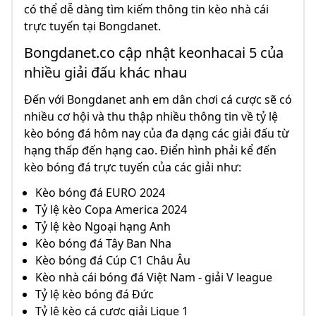
có thể dễ dàng tìm kiếm thông tin kèo nhà cái
trực tuyến tại Bongdanet.
Bongdanet.co cập nhật keonhacai 5 của
nhiều giải đấu khác nhau
Đến với Bongdanet anh em dân chơi cá cược sẽ có
nhiều cơ hội và thu thập nhiều thông tin về tỷ lệ
kèo bóng đá hôm nay của đa dạng các giải đấu từ
hạng thấp đến hạng cao. Điển hình phải kể đến
kèo bóng đá trực tuyến của các giải như:
Kèo bóng đá EURO 2024
Tỷ lệ kèo Copa America 2024
Tỷ lệ kèo Ngoại hạng Anh
Kèo bóng đá Tây Ban Nha
Kèo bóng đá Cúp C1 Châu Âu
Kèo nhà cái bóng đá Việt Nam - giải V league
Tỷ lệ kèo bóng đá Đức
Tỷ lệ kèo cá cược giải Ligue 1