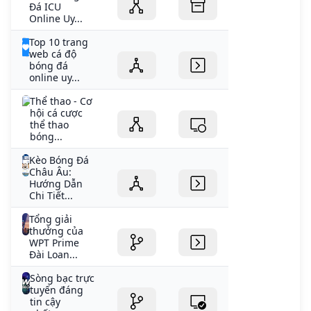
Đá ICU
Online Uy...
Top 10 trang
web cá độ
bóng đá
online uy...
Thể thao - Cơ
hội cá cược
thể thao
bóng...
Kèo Bóng Đá
Châu Âu:
Hướng Dẫn
Chi Tiết...
Tổng giải
thưởng của
WPT Prime
Đài Loan...
Sòng bạc trực
tuyến đáng
tin cậy