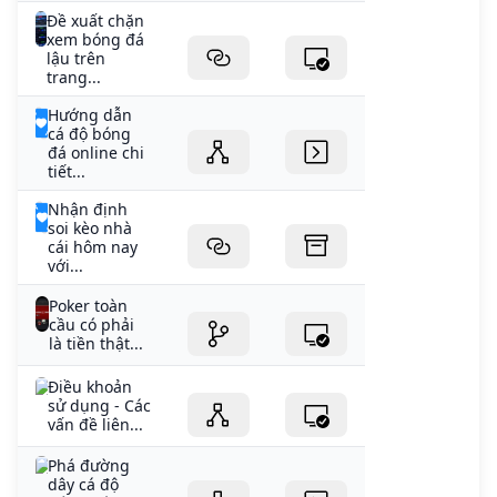
Đề xuất chặn
xem bóng đá
lậu trên
trang...
Hướng dẫn
cá độ bóng
đá online chi
tiết...
Nhận định
soi kèo nhà
cái hôm nay
với...
Poker toàn
cầu có phải
là tiền thật...
Điều khoản
sử dụng - Các
vấn đề liên...
Phá đường
dây cá độ