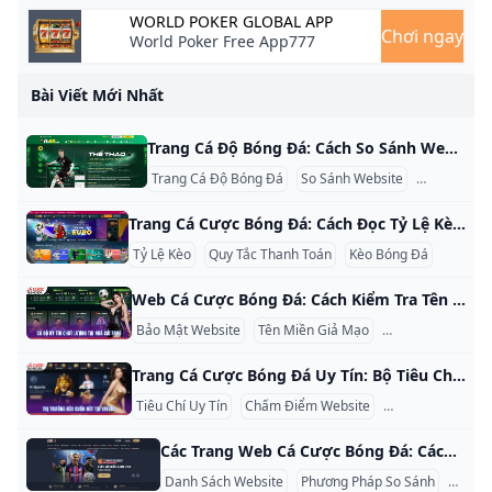
WPT Global Cow Boy: Quan điểm của người chơi
11 ứng dụng và trò chơi poker hay nhất dành cho Androi
Giải Đáp Câu Hỏi thường gặp khi truy cập website - Xoila
WORLD POKER GLOBAL APP
Luật Chơi Poker Online tại DA88
Chơi ngay
Tương lai của trò chơi roulette là gì?
World Poker Free App777
Tổng giải thưởng của WPT Prime Đài Loan là bao nhiêu
WPT Global vs GGPoker: Bạn nên chọn nền tảng poker n
Sòng bạc trực tuyến đáng tin cậy nhất: WPT Global
Điều khoản sử dụng - Các vấn đề liên quan đến các điều 
Đủ điều kiện cho sự kiện chính của WPT Global thông qu
trang cá cược bóng đá
web cá cược bóng đá
Bài Viết Mới Nhất
Tổng giải thưởng của WPT Prime Đài Loan là bao nhiêu
WPT Global Million Hyper PKO Showdown: Chi tiết & Hướ
Tổng giải thưởng của WPT Prime Đài Loan là bao nhiêu
Cách tải xuống đăng ký và Master WPT Global: 2025 Guid
Timothy Chung: Từ tiệc sinh nhật đến nhà vô địch WPT P
web cá cược bóng đá
Phòng ngừa đấu tranh tội phạm liên quan đến cá độ đán
Trang Cá Độ Bóng Đá: Cách So Sánh Website Bằng Tiêu Chí Minh Bạch Trang Cá Độ Bóng Đá: Cách So Sánh Website Bằng Tiêu Chí Minh Bạch Người tìm kiếm trang cá độ bóng đá thường gặp hàng loạt bảng xếp hạng sử dụng những cụm từ như uy tín nhất, trả thưởng nhanh hoặc tỷ lệ cao. Những tuyên bố này không có nhiều giá trị nếu website đánh giá không giải thích tiêu chí, nguồn dữ liệu và thời điểm kiểm tra.
Martin Tsvetanov giành chiến thắng trong sự kiện chính 
Top Nhà Cái Bóng Đá Uy Tín 2026: Đặt Cược Siêu Hời!
Lịch trình giải đấu toàn cầu WPT 2025
Web Cá Độ Bóng Đá Fun - Cá Cược Trực Tuyến Podcast on
Trang Cá Độ Bóng Đá
So Sánh Website
An Toàn Tr
web cá cược bóng đá
Chơi Tiến Lên Miền Nam Offline: Hướng Dẫn Tải Game và
Trò chơi roulette lần đầu tiên được chơi ở đâu và khi nào
Cách nào để ngăn quảng cáo trực tuyến cá độ bóng đá? 
Vui Cùng Dafabet – Khám Phá Thế Giới Cá Cược Đẳng Cấ
Kèo Bóng Đá Là Gì? Bí Quyết Thắng Lớn Cho Tân Thủ!
WPT Australia Returns: Thời điểm quan trọng của poker t
Trang Cá Cược Bóng Đá: Cách Đọc Tỷ Lệ Kèo Và Quy Tắc Thanh Toán Trang Cá Cược Bóng Đá: Cách Đọc Tỷ Lệ Kèo Và Quy Tắc Thanh Toán Tỷ lệ trên một trang cá cược bóng đá không chỉ là con số thể hiện khoản thanh toán tiềm năng. Nó còn phản ánh cách thị trường được định giá, phần biên được đưa vào và quy tắc áp dụng cho từng lựa chọn. Người đọc cần hiểu công thức cơ bản trước khi so sánh website.
Giải vô địch WPT khơi dậy tinh thần của huyền thoại Pok
Tôi có thể chơi GGPoker ở Mỹ không?
Cách tải xuống đăng ký và Master WPT Global: 2025 Guid
Những quốc gia nào có thể chơi WPTGlobal vào năm 202
Oops there was an error! Horse Gossip
Tỷ Lệ Kèo
Quy Tắc Thanh Toán
Kèo Bóng Đá
Giới thiệu - Web Cá Độ Bóng Đá Fun - Cá Cược Trực Tuyến
Hướng Dẫn Chi Tiết Về Fun88 Đăng Nhập
TP trong WPT poker là gì?
Ai đang bán chỗ tiếp tay cho quảng cáo cờ bạc cá độ? - Tuô
Cách chơi WPT Global trên máy tính của bạn 2024
Trang Cá Cược Bóng Đá: Cách Đọc Tỷ Lệ Kèo Và Quy Tắc 
Làm cho Phil Ivey cười có thể biến thành một ngày trả lươ
Web Cá Cược Bóng Đá: Cách Kiểm Tra Tên Miền Bảo Mật Và Thanh Toán Web Cá Cược Bóng Đá: Cách Kiểm Tra Tên Miền, Bảo Mật Và Thanh Toán Một web cá cược bóng đá có thể xử lý thông tin đăng nhập, dữ liệu định danh và giao dịch tài chính. Vì vậy, việc kiểm tra bảo mật phải được thực hiện trước khi người dùng nhập bất kỳ dữ liệu cá nhân nào. Biểu tượng ổ khóa, giao diện đẹp hoặc ứng dụng có logo quen thuộc không đủ để chứng minh website là bản chính, được vận hành minh bạch hoặc được phép cung cấp dịch vụ tại vị trí của người dùng.
Cách giành chiến thắng tại các vị trí trực tuyến vào năm 
Giải Đáp Câu Hỏi thường gặp khi truy cập website - Xoila
Các quy tắc và lựa chọn cá cược ban đầu cho roulette là g
WPT Global từ Chủ nhật Hyper PKO Showdown: Mua thấp
Trang Cá Cược Bóng Đá: Cách Đọc Tỷ Lệ Kèo Và Quy Tắc 
Bảo Mật Website
Tên Miền Giả Mạo
An Toàn Thanh T
Top 5 Nhà Cái Uy Tín Nhất Việt Nam 2024
Sử dụng mã tiền thưởng WPT777 để yêu cầu ưu đãi đặc bi
Tiêu đề EPT củng cố danh tiếng của Stephen Song như 
Cách bắt đầu chơi bài xì phé trực tuyến vào năm 2025: 
Ai đang bán chỗ tiếp tay cho quảng cáo cờ bạc cá độ? - Tuô
trang cá cược bóng đá
Chỉ dẫn chơi cá độ bóng đá Fb88 chuẩn cho cược thủ – Ni
Trang Cá Cược Bóng Đá Uy Tín: Bộ Tiêu Chí Chấm Điểm 100 Điểm Trang Cá Cược Bóng Đá Uy Tín: Bộ Tiêu Chí Chấm Điểm 100 Điểm Cụm từ trang cá cược bóng đá uy tín thường bị sử dụng như một nhãn quảng cáo. Để đánh giá khách quan hơn, người viết nên công bố một hệ thống chấm điểm, dữ liệu kiểm tra và lý do trừ điểm. Thang điểm dưới đây không xác nhận website được phép hoạt động tại Việt Nam.
Nhận định soi kèo nhà cái hôm nay với tin soikeo chuyên g
Điều khoản sử dụng - Các vấn đề liên quan đến các điều 
2025 Vụ nổ WSOP! Các định dạng mới + Giải thưởng lớn n
Tiêu Chí Uy Tín
Chấm Điểm Website
Đánh Giá Cá Cư
Trang Cá Cược Bóng Đá Uy Tín: Bộ Tiêu Chí Chấm Điểm 1
Giới thiệu - Web Cá Độ Bóng Đá Fun - Cá Cược Trực Tuyến
trang cá cược bóng đá
Các Trang Web Cá Cược Bóng Đá: Cách Lập Danh Sách So Sánh Có Trách Nhiệm Các Trang Web Cá Cược Bóng Đá: Cách Lập Danh Sách So Sánh Có Trách Nhiệm Danh sách các trang web cá cược bóng đá thường được trình bày dưới dạng top 5, top 10 hoặc bảng xếp hạng. Nếu không có phương pháp biên tập rõ ràng, thứ tự trong danh sách có thể chỉ phản ánh mức hoa hồng quảng cáo thay vì chất lượng thông tin. Một danh sách có giá trị phải công bố tiêu chí, ngày kiểm tra, phạm vi pháp lý và những nội dung chưa thể xác minh.
Giải vô địch WPT khơi dậy tinh thần của huyền thoại Pok
Trực tiếp Yokohama Marinos vs C. Sapporo lúc 17:00 ngày
Xem V-League Miễn Phí Ở Đâu? 3 Cách Xem Trực Tiếp Ho
WPT Global: Sự lựa chọn hàng đầu cho người chơi poker
Đủ điều kiện cho sự kiện chính của WPT Global thông qu
Danh Sách Website
Phương Pháp So Sánh
Minh 