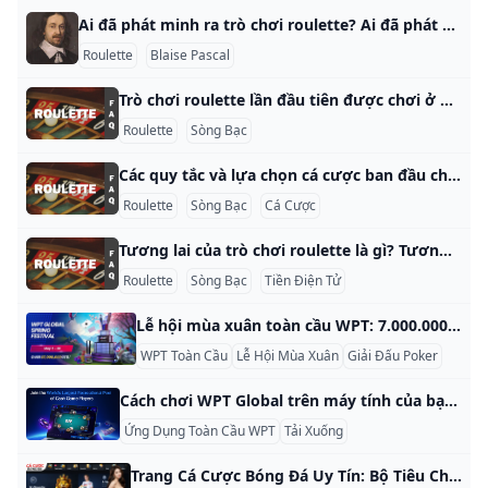
Hướng Dẫn Chi Tiết Về Fun88 Đăng Nhập
Top 10 trang cá độ bóng đá uy tín nhất Việt Nam 2024
Đối tác toàn cầu của WPT với Câu lạc bộ bài Poker & Sòng
Trực tiếp Nữ Colombia U20 vs Nữ Cameroon U20 vào lúc 0
Sử dụng mã tiền thưởng WPT777 để yêu cầu ưu đãi đặc bi
trang cá cược bóng đá uy tín
Đánh giá về Everygame Poker: Hướng dẫn chơi Poker trự
Ai đã phát minh ra trò chơi roulette? Ai đã phát minh ra trò chơi roulette? Nguồn gốc chính xác của roulette là chủ đề gây nhiều tranh cãi và suy đoán giữa các nhà sử học và những người đam mê cờ bạc. Mặc dù không có sự đồng thuận rõ ràng về người phát minh ra trò chơi, vẫn tồn tại một số giả thuyết liên quan đến việc tạo ra trò chơi. Một trong những giả thuyết phổ biến nhất là trò chơi này được phát minh bởi nhà toán học người Pháp tên là Blaise Pascal vào thế kỷ 17.
Web Cá Độ Bóng Đá Fun - Cá Cược Trực Tuyến Podcast on
Cá độ bóng đá online có phải là hình thức phạm tội đánh
- YouTube
WPT Global có ứng dụng di động không?
Top 10 Trang Web Cá Độ Bóng Đá Uy Tín Nhất 2026
Lịch thi WPT Châu Á Thái Bình Dương 2024-2025
Chơi bài xì phé trực tuyến trên Android: Hướng dẫn năm
Roulette
Blaise Pascal
Cách giành chiến thắng tại trực tuyến Blackjack: Chiến 
Sòng bạc trực tuyến đáng tin cậy nhất: WPT Global
Nhà tài trợ Tiêu đề WPT Global Now cho Triton Poker Sup
Bạn có biết trò chơi poker trực tuyến WPTGO
22bet – Trải Nghiệm Cá Cược Trực Tuyến Đẳng Cấp
Trực tiếp Yokohama Marinos vs C. Sapporo lúc 17:00 ngày
Xem V-League Miễn Phí Ở Đâu? 3 Cách Xem Trực Tiếp Ho
Giải vô địch tiền thưởng vàng: Cú sút hàng tuần của bạn
11 ứng dụng và trò chơi poker hay nhất dành cho Androi
Trang Cá Độ Bóng Đá: Cách So Sánh Website Bằng Tiêu C
WPT Global từ Chủ nhật Hyper PKO Showdown: Mua thấp
Top 5 Nhà Cái Uy Tín Nhất Việt Nam 2024
Vincent Meli tăng lên 100.000 với K♣️ J♣️ Francois Tosques Ca
Ai có nhiều vòng tay WSOP nhất?
Trò chơi roulette lần đầu tiên được chơi ở đâu và khi nào? Trò chơi roulette lần đầu tiên được chơi ở đâu và khi nào? Trò chơi mà chúng ta biết ngày nay xuất hiện lần đầu tiên ở Paris vào năm 1796 và nhanh chóng trở nên phổ biến khắp châu Âu, đặc biệt là tại các sòng bạc ở Monte Carlo. Việc Francois và Louis Blanc bổ sung số 0 vào giữa thế kỷ 19 đã giúp tăng tỷ lệ lợi nhuận nhà cái và làm cho trò chơi mang lại nhiều lợi nhuận hơn cho các sòng bạc.
Martin Tsvetanov giành chiến thắng trong sự kiện chính 
Cảnh báo chiêu tặng bảng quảng cáo lồng ghép trang w
Các giải đấu poker trực tuyến hàng đầu để xem và chơi 
Trực tiếp Nữ Ma Rốc U20 vs Nữ USA U20 lúc 08:00 ngày 05
Roulette
Sòng Bạc
Sự trở lại của Shevliakov giành giải thưởng hàng triệu 
Rake Chase là gì?
2025 Vụ nổ WSOP! Các định dạng mới + Giải thưởng lớn n
- YouTube
Tùy chọn thanh toán tại EVERYGAME Poker: Giao dịch n
Casino online - Thế giới cá cược trực tuyến đẳng cấp
Top 10 trang cá độ bóng đá uy tín nhất Việt Nam 2024 -
Các quy tắc và lựa chọn cá cược ban đầu cho roulette là gì? Các quy tắc ban đầu và các lựa chọn cá cược cho roulette là gì? Các quy tắc ban đầu và các lựa chọn cá cược cho roulette tương đối đơn giản. Trò chơi có một bánh xe quay với các ô được đánh số, thường từ 1 đến 36. Các phiên bản đầu tiên của trò chơi cũng có một ô số 0 duy nhất, giúp nhà cái có lợi thế hơn một chút.
WPT Global ¥ 110 CN ¥ triệu Chủ nhật Hyper PKO Show
Sách hướng dẫn giải đấu WPT Australia 2024
Top Nhà Cái Bóng Đá Uy Tín 2026: Đặt Cược Siêu Hời!
Roulette
Sòng Bạc
Cá Cược
James Obst giành chức vô địch WPT Australia và giành đư
- YouTube
Lịch thi WPT Châu Á Thái Bình Dương 2024-2025
trang cá cược bóng đá
Top 5 sòng bạc trực tuyến năm 2025: chơi ở đâu và giành
Tương lai của trò chơi roulette là gì? Tương lai của trò chơi roulette là gì? Một tương lai tiềm năng cho roulette là sự tích hợp của công nghệ thực tế ảo và tăng cường. Điều này sẽ cho phép người chơi đắm mình trong môi trường sòng bạc ảo và tận hưởng trải nghiệm chơi game thực tế và hấp dẫn hơn. Một tương lai tiềm năng khác cho roulette là sự phát triển liên tục của trò chơi trực tuyến.
trang cá cược bóng đá uy tín
Phần thưởng chào mừng mới của WPT Global: lên tới $ 
WSOP USA Top 8 Câu hỏi thường gặp
Trực tiếp Nữ Ma Rốc U20 vs Nữ USA U20 lúc 08:00 ngày 05
Roulette
Sòng Bạc
Tiền Điện Tử
Nguồn gốc của cái tên Roulette là gì?
trang cá cược bóng đá
Các giải đấu poker trực tuyến hàng đầu để xem và chơi 
trang cá cược bóng đá uy tín
Lễ hội mùa xuân toàn cầu WPT: 7.000.000 đô la giải thưởng được đảm bảo Lễ hội mùa xuân toàn cầu WPT hứa hẹn sẽ là một trong những sự kiện poker trực tuyến tuyệt vời nhất trong năm và cung cấp cho bạn cơ hội chiến đấu với cảm giác khi bạn chiến đấu để giành được một phần của một giải thưởng được đảm bảo đáng kinh ngạc trị giá 7 triệu đô la! Lễ hội diễn ra từ ngày 5 tháng 5 đến ngày 26 tháng 5, với các giải đấu cho người chơi thuộc mọi cấp độ kỹ năng.
Thể thao - Cơ hội cá cược thể thao bóng đá hấp dẫn
Sòng bạc trực tuyến đáng tin cậy nhất: WPT Global
Lịch thi WPT Châu Á Thái Bình Dương 2024-2025
Website bóng đá lậu tiếp tay cho cá độ?
10+ Trang Cá Cược Bóng Đá ICU Online Uy Tín HOT Nhất 2
Trực tiếp Tsirang FC vs BFF Academy U19 vào lúc 16:00 ng
WSOP USA Top 8 Câu hỏi thường gặp
WPT Toàn Cầu
Lễ Hội Mùa Xuân
Giải Đấu Poker
Trang Cá Cược Bóng Đá: Cách Đọc Tỷ Lệ Kèo Và Quy Tắc 
CÁ ĐỘ BÓNG ĐÁ
Kèo Nhà Cái Là Gì? Giải Thích Dễ Hiểu Cho Người Mới
WPT Global Million Hyper PKO Showdown: Chi tiết & Hướ
trang cá độ bóng đá
Doug Polk phải đối mặt với phản ứng dữ dội khi chơi tron
Cách chơi WPT Global trên máy tính của bạn 2024 Cách chơi WPT Global trên máy tính của bạn Tải xuống phần mềm 1. Truy cập Trang web chính thức: Truy cập trang web WPT Global hoặc sử dụng các liên kết liên kết được cung cấp bởi các trang tin tức poker. 2. Bắt đầu Tải xuống: Nhấp vào nút “Tải xuống” dành riêng cho hệ điều hành của bạn ( Windows hoặc Mac). 3. Cài đặt ứng dụng:
Cách tải xuống đăng ký và Master WPT Global: 2025 Guid
sirusinfotech.in
Luật Chơi Poker Online tại DA88
Quy tắc mới cho Thiên đường WSOP: Thiết bị điện tử và H
Bạn có biết trò chơi poker trực tuyến WPTGO
Ứng Dụng Toàn Cầu WPT
Tải Xuống
Xem Bóng Đá Trực Tiếp Miễn Phí HD Không Lag
Đủ điều kiện tham quan Red Dragon Poker Tour Jeju 2025
James Obst giành chức vô địch WPT Australia và giành đư
2025 Vụ nổ WSOP! Các định dạng mới + Giải thưởng lớn n
11 ứng dụng và trò chơi poker hay nhất dành cho Androi
Cách bắt đầu chơi bài xì phé trực tuyến vào năm 2025: 
Cách chơi WPT Global trên máy tính của bạn 2024
Máy đánh bạc trả tiền thật mà không cần đặt cọc Chơi mi
trang cá độ bóng đá
Xử nghiêm hành vi công khai quảng cáo cá độ
Làm cho Phil Ivey cười có thể biến thành một ngày trả lươ
Trang Cá Cược Bóng Đá Uy Tín: Bộ Tiêu Chí Chấm Điểm 100 Điểm Trang Cá Cược Bóng Đá Uy Tín: Bộ Tiêu Chí Chấm Điểm 100 Điểm Cụm từ trang cá cược bóng đá uy tín thường bị sử dụng như một nhãn quảng cáo. Để đánh giá khách quan hơn, người viết nên công bố một hệ thống chấm điểm, dữ liệu kiểm tra và lý do trừ điểm. Thang điểm dưới đây không xác nhận website được phép hoạt động tại Việt Nam.
Hướng dẫn rút tiền toàn cầu của WPT: Tiền mặt được thự
Điều khoản tiền thưởng toàn cầu của WPT: Tiền mặt được