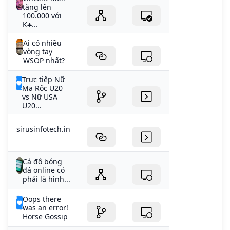
tăng lên
100.000 với
K♣️...
Ai có nhiều
vòng tay
WSOP nhất?
Trực tiếp Nữ
Ma Rốc U20
vs Nữ USA
U20...
sirusinfotech.in
Cá độ bóng
đá online có
phải là hình...
Oops there
was an error!
Horse Gossip