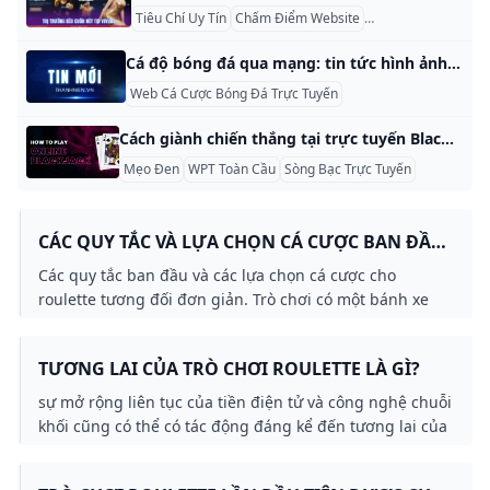
Cách chơi WPT Global trên máy tính của bạn 2024
Tiêu đề EPT củng cố danh tiếng của Stephen Song như 
- YouTube
Mẹo mới toàn cầu của WPT: Xem trước cá cược tuần 6 c
Tiêu Chí Uy Tín
Chấm Điểm Website
Đánh Giá Cá Cược
Quy tắc mới cho Thiên đường WSOP: Thiết bị điện tử và H
Giải Đáp Câu Hỏi thường gặp khi truy cập website - Xoila
Tin soi kèo hôm nay Nhận định kèo bóng đá cùng chuyên g
Top 10 trang cá độ bóng đá uy tín nhất Việt Nam 2024 -
- YouTube
Cá độ bóng đá online có phải là hình thức phạm tội đánh
Vincent Meli tăng lên 100.000 với K♣️ J♣️ Francois Tosques Ca
các trang web cá cược bóng đá
WPT Global từ Chủ nhật Hyper PKO Showdown: Mua thấp
Đủ điều kiện tham quan Red Dragon Poker Tour Jeju 2025
Hướng dẫn cá độ bóng đá online chi tiết fkdecictuzi
Cá độ bóng đá qua mạng: tin tức hình ảnh video bình luận Tin nhanh, hình ảnh, video clip, bình luận mới về Cá độ bóng đá qua mạng. Cập nhật nhiều tin tức độc quyền 24h về Cá độ bóng đá qua mạng nhanh và nóng nhất liên tục trong ngày Công an tỉnh Lâm Đồng phối hợp Công an TP.Đà Lạt triệt phá đường dây cá độ bóng đá Euro 2024 và Copa America 2024 trực tuyến với tổng số tiền giao dịch hơn 16 tỉ đồng.
Casino online - Thế giới cá cược trực tuyến đẳng cấp
Trực tiếp Nữ Colombia U20 vs Nữ Cameroon U20 vào lúc 0
Cá độ bóng đá qua mạng: tin tức hình ảnh video bình luậ
Tổng giải thưởng của WPT Prime Đài Loan là bao nhiêu
Top Nhà Cái Bóng Đá Uy Tín 2026: Đặt Cược Siêu Hời!
Web Cá Cược Bóng Đá Trực Tuyến
Hyper Dash trong WPT Global là gì? Đi sâu vào hành độn
Điều khoản tiền thưởng toàn cầu của WPT: Tiền mặt được
Vincent Meli tăng lên 100.000 với K♣️ J♣️ Francois Tosques Ca
web cá cược bóng đá
trang cá cược bóng đá
- YouTube
Bạn có biết trò chơi poker trực tuyến WPTGO
Giải vô địch tiền thưởng vàng: Cú sút hàng tuần của bạn
Cách giành chiến thắng tại trực tuyến Blackjack: Chiến lược cho năm 2025 Blackjack vẫn là một trong những trò chơi sòng bạc trực tuyến được ưa chuộng nhất năm 2025. Nó có lợi thế nhà thấp, và, với sự pha trộn giữa kỹ năng và may mắn, nó mang đến cho người chơi cơ hội đánh bại các đại lý với các quyết định tốt. Nhưng làm thế nào bạn có thể nghiêng tỷ lệ cược có lợi cho bạn? Bài viết này sẽ hướng dẫn bạn qua những gì bạn cần biết để giành chiến thắng, bao gồm lý do tại sao điều quan trọng là chơi tại một trang web có uy tín, chẳng hạn như WPT Global.
Cuộc đua gay cấn dành cho Cầu thủ xuất sắc nhất WPT m
Chơi bài xì phé trực tuyến trên Android: Hướng dẫn năm
CÁ ĐỘ BÓNG ĐÁ
22bet – Trải Nghiệm Cá Cược Trực Tuyến Đẳng Cấp
Phòng ngừa đấu tranh tội phạm liên quan đến cá độ đán
Web Cá Độ Bóng Đá Fun - Cá Cược Trực Tuyến Podcast on
Mẹo Đen
WPT Toàn Cầu
Sòng Bạc Trực Tuyến
Phil Ivey tổ chức trò chơi gặp gỡ lễ hội tại Wynn Las Veg
Công nghệ đã ảnh hưởng đến trò chơi roulette như thế 
Texas Holdem Flop có nghĩa là gì?
web cá cược bóng đá
Hướng dẫn cá độ bóng đá online chi tiết fkdecictuzi
web cá cược bóng đá
trang cá độ bóng đá
Đối tác toàn cầu của WPT với Câu lạc bộ bài Poker & Sòng
Các quy tắc và lựa chọn cá cược ban đầu cho roulette là g
Các quy tắc và lựa chọn cá cược ban đầu cho roulette là g
Trực tiếp Yokohama Marinos vs C. Sapporo lúc 17:00 ngày
Vì sao nạn cá cược bóng đá online còn “dai dẳng”?
Sử dụng đô la hộ chiếu toàn cầu WPT để vào các sự kiện 
WPT Global Million Hyper PKO Showdown: Chi tiết & Hướ
Tôi có thể chơi GGPoker ở Mỹ không?
Paulius Plausinaitis thắng GGMmillion$ SHR với số tiền 
Hướng dẫn cá độ bóng đá online chi tiết fkdecictuzi
CÁC QUY TẮC VÀ LỰA CHỌN CÁ CƯỢC BAN ĐẦU
Chơi Tiến Lên Miền Nam Offline: Hướng Dẫn Tải Game và
Đủ điều kiện tham quan Red Dragon Poker Tour Jeju 2025
Cá độ bóng đá qua mạng: tin tức hình ảnh video bình luậ
Tỷ lệ kèo nhà cái trước trận đấu - Tỉ lệ kèo Ngoại hạng A
Sử dụng mã tiền thưởng WPT777 để yêu cầu ưu đãi đặc bi
Top 10 trang web cá độ bóng đá online uy tín nhất Việt 
các trang web cá cược bóng đá
CHO ROULETTE LÀ GÌ?
Là poker trực tuyến được gian lận?
WPT Global vs GGPoker: Bạn nên chọn nền tảng poker n
Các quy tắc ban đầu và các lựa chọn cá cược cho
Xử nghiêm hành vi công khai quảng cáo cá độ
Hướng dẫn sự kiện WPT Paris 2024
Sách hướng dẫn giải đấu WPT Australia 2024
Trang Cá Cược Bóng Đá Uy Tín: Bộ Tiêu Chí Chấm Điểm 1
Trang Cá Độ Bóng Đá: Cách So Sánh Website Bằng Tiêu C
Top 5 sòng bạc trực tuyến năm 2025: chơi ở đâu và giành
‎1xBet: Cá cược thể thao trên App Store
roulette tương đối đơn giản. Trò chơi có một bánh xe
Cách giành chiến thắng tại trực tuyến Blackjack: Chiến 
Trực tiếp Nữ Colombia U20 vs Nữ Cameroon U20 lúc 08:00
Cách đủ điều kiện tham gia các sự kiện trực tuyến của 
Tiêu đề EPT củng cố danh tiếng của Stephen Song như 
Website bóng đá lậu tiếp tay cho cá độ?
Ai đã phát minh ra trò chơi roulette?
quay với các ô được đánh số thường từ 1 đến 36. Các
Giới Thiệu Casino Online Vip79
Cách tải xuống đăng ký và Master WPT Global: 2025 Guid
Top 10+ Trang Cá Cược Bóng Đá Uy Tín Trực Tuyến Việt 
Đủ điều kiện tham quan Red Dragon Poker Tour Jeju 2025
trang cá cược bóng đá
Cách tải xuống WPTGO và bắt đầu
phiên bản đầu tiên của trò chơi cũng có một ô số 0 duy
Sách hướng dẫn giải đấu WPT Playground 2024
Texas Holdem Flop có nghĩa là gì?
Sự ra đời của sòng bạc trực tuyến đã tác động đến trò ch
Những quốc gia nào bị hạn chế trên WPT Global?
Trò chơi roulette lần đầu tiên được chơi ở đâu và khi nào
TƯƠNG LAI CỦA TRÒ CHƠI ROULETTE LÀ GÌ?
Vui Cùng Dafabet – Khám Phá Thế Giới Cá Cược Đẳng Cấ
Xử nghiêm hành vi công khai quảng cáo cá độ
nhất giúp nhà cái có lợi thế hơn một chút. Trong một số
- YouTube
Nguồn gốc của cái tên Roulette là gì?
WPT Global Cow Boy: Quan điểm của người chơi
Sử dụng đô la hộ chiếu toàn cầu WPT để vào các sự kiện 
Giải Đáp Câu Hỏi thường gặp khi truy cập website - Xoila
Phil Ivey tổ chức trò chơi gặp gỡ lễ hội tại Wynn Las Veg
biến thể còn có một túi số 0 kép điều này làm tăng thêm
Giải vô địch WPT Prime trở lại với Jereld Sam Shining
Oops there was an error! Horse Gossip
sự mở rộng liên tục của tiền điện tử và công nghệ chuỗi
Cá cược là gì? Hiểu rõ khái niệm và rủi ro pháp lý
Cá độ bóng đá qua mạng: tin tức hình ảnh video bình luậ
trang cá độ bóng đá
lợi thế của nhà cái.
Một người phụ nữ hướng dẫn lựa chọn đồ chơi tình dục
Doug Polk phải đối mặt với phản ứng dữ dội khi chơi tron
khối cũng có thể có tác động đáng kể đến tương lai của
Vincent Meli tăng lên 100.000 với K♣️ J♣️ Francois Tosques Ca
Luật Chơi Poker Online tại DA88
Lịch thi WPT Châu Á Thái Bình Dương 2024-2025
Bitstarz không cần tiền thưởng lên tới 5 BTC và 200 vòng
Xem Đá Bóng Trực Tiếp Ở Đâu? Top 10 Địa Chỉ Uy Tín 202
Bạn có thể chơi WPT Global ở đâu? Các quốc gia được hỗ 
roulette. Khi ngày càng nhiều người chơi tìm cách thực
Sòng bạc toàn cầu WPT: Một cuộc phiêu lưu đầy thú vị
Top 5 sòng bạc trực tuyến năm 2025: chơi ở đâu và giành
Những quốc gia nào có thể chơi WPTGlobal vào năm 202
Ai đã phát minh ra trò chơi roulette?
CÁ ĐỘ BÓNG ĐÁ
hiện các giao dịch an toàn và ẩn danh có thể chúng ta
Sử dụng mã tiền thưởng WPT777 để yêu cầu ưu đãi đặc bi