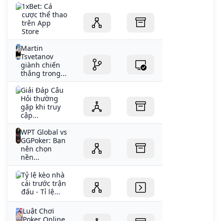
‎1xBet: Cá
cược thể thao
trên App
Store
Martin
Tsvetanov
giành chiến
thắng trong...
Giải Đáp Câu
Hỏi thường
gặp khi truy
cập...
WPT Global vs
GGPoker: Bạn
nên chọn
nền...
Tỷ lệ kèo nhà
cái trước trận
đấu - Tỉ lệ...
Luật Chơi
Poker Online