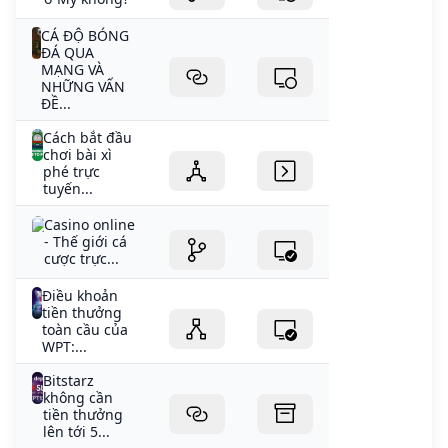
CÁ ĐỘ BÓNG
ĐÁ QUA
MẠNG VÀ
NHỮNG VẤN
ĐỀ...
Cách bắt đầu
chơi bài xì
phé trực
tuyến...
Casino online
- Thế giới cá
cược trực...
Điều khoản
tiền thưởng
toàn cầu của
WPT:...
Bitstarz
không cần
tiền thưởng
lên tới 5...