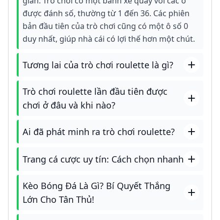
giản. Trò chơi có một bánh xe quay với các ô
Trang cá cược uy tín: Cách chọn nhanh
Giới Thiệu Casino Online BK8
Thể thao - Cơ hội cá cược thể thao bóng đá hấp dẫn
được đánh số, thường từ 1 đến 36. Các phiên
‎1xBet: Cá cược thể thao trên App Store
Cách đủ điều kiện tham gia các sự kiện trực tuyến củ
WPT Global từ Chủ nhật Hyper PKO Showdown: Mua th
bản đầu tiên của trò chơi cũng có một ô số 0
trang cá độ bóng đá
trang cá độ bóng đá
Cách nào để ngăn quảng cáo trực tuyến cá độ bóng đ
duy nhất, giúp nhà cái có lợi thế hơn một chút.
Top Nhà Cái Bóng Đá Uy Tín 2026: Đặt Cược Siêu Hời!
Giải Đáp Câu Hỏi thường gặp khi truy cập website - Xoi
Tiền thưởng chào mừng sòng bạc trực tuyến không có 
WPT Global có ứng dụng di động không?
WPT Australia Returns: Thời điểm quan trọng của poker
trang cá cược bóng đá
Sòng bạc toàn cầu WPT: Một cuộc phiêu lưu đầy thú vị
Sòng bạc toàn cầu WPT: Một cuộc phiêu lưu đầy thú vị
Tương lai của trò chơi roulette là gì?
Các quy tắc và lựa chọn cá cược ban đầu cho roulette là
WPT Global từ Chủ nhật Hyper PKO Showdown: Mua th
Xử nghiêm hành vi công khai quảng cáo cá độ
Mẹo mới toàn cầu của WPT: Xem trước cá cược tuần 6
Hướng dẫn sự kiện WPT Paris 2024
Ngày 20-25 tháng 9 năm 2024 Giải vô địch WPT Úc
Trò chơi roulette lần đầu tiên được
Chơi bài xì phé trực tuyến trên Android: Hướng dẫn n
Giải Đáp Câu Hỏi thường gặp khi truy cập website - Xoi
Một phát bắn - Giải đấu Freezeout của WPT Global
Lễ hội mùa xuân toàn cầu WPT: 7.000.000 đô la giải 
chơi ở đâu và khi nào?
Điều khoản sử dụng - Các vấn đề liên quan đến các đi
Lịch trình giải đấu toàn cầu WPT 2025
Top 10 trang cá độ bóng đá online uy tín nhất việt nam
Cách giành chiến thắng tại các vị trí trực tuyến vào n
Frank Stepuchin dẫn đầu RRPO WPT Seminole 2024 sau
Đủ điều kiện tham quan Red Dragon Poker Tour Jeju 2
Ai đã phát minh ra trò chơi roulette?
Xem Bóng Đá Trực Tiếp Miễn Phí HD Không Lag
Casino online - Thế giới cá cược trực tuyến đẳng cấp
Khi nào và tại sao số 0 kép được thêm vào bánh xe rou
- YouTube
Cách tải xuống đăng ký và Master WPT Global: 2025 Gu
Phil Ivey tổ chức trò chơi gặp gỡ lễ hội tại Wynn Las V
Trang cá cược uy tín: Cách chọn nhanh
WSOP USA Top 8 Câu hỏi thường gặp
Giới thiệu - Web Cá Độ Bóng Đá Fun - Cá Cược Trực Tuy
Kèo Bóng Đá Là Gì? Bí Quyết Thắng
Lớn Cho Tân Thủ!