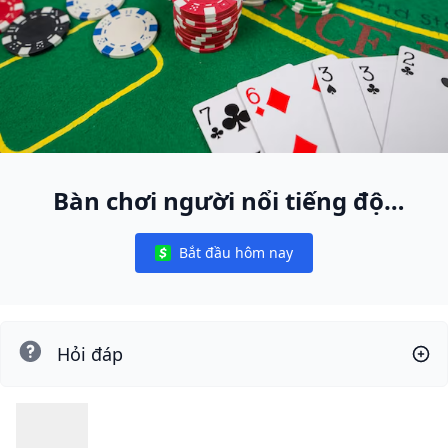
Bàn chơi người nổi tiếng độc
nhất
trang cá cược bóng đá uy tín
Chỉ dẫn chơi cá độ bóng đá Fb88 chuẩn cho cược thủ – 
Bắt đầu hôm nay
Notifications
sirusinfotech.in
Khi nào và tại sao số 0 kép được thêm vào bánh xe rou
trang cá cược bóng đá uy tín
các trang web cá cược bóng đá
trang cá cược bóng đá uy tín
Poker toàn cầu có phải là tiền thật không?
Tin soi kèo hôm nay Nhận định kèo bóng đá cùng chuyên gia
CÁ ĐỘ BÓNG ĐÁ QUA MẠNG VÀ NHỮNG VẤN ĐỀ PHÁP LÝ L
WPT Australia Returns: Thời điểm quan trọng của poker tiề
Sách hướng dẫn giải đấu WPT Australia 2024
Hỏi đáp
James Obst giành chức vô địch WPT Australia và giành được
Vincent Meli tăng lên 100.000 với K♣️ J♣️ Francois Tosques Call
Sòng bạc tiền thưởng hàng đầu không có tiền gửi vào năm 
Ngôi sao đang lên của Brazil gây sốc cho tất cả mọi n
Trực tiếp Ramhlun Athletic vs Venghlun FC vào lúc 13:30 ngà
Không có tiền gửi miễn phí tại WPT Global - chơi mà không 
Timothy Chung: Từ tiệc sinh nhật đến nhà vô địch WPT Pri
Top 10 Trang Web Cá Độ Bóng Đá Uy Tín Nhất 2026
Web Cá Cược Bóng Đá: Cách Kiểm Tra Tên Miền Bảo Mật V
Xem Bóng Đá Trực Tiếp Miễn Phí Full HD - Link Hot 2026
Hướng Dẫn Chi Tiết Về Fun88 Đăng Nhập
trang cá cược bóng đá uy tín
Máy đánh bạc trả tiền thật mà không cần đặt cọc Chơi
22bet – Trải Nghiệm Cá Cược Trực Tuyến Đẳng Cấp
Giải vô địch thế giới WPT 2024 khai mạc tại Wynn Las Vegas:
Các giải đấu hàng ngày từ WPT Global
Xử nghiêm hành vi công khai quảng cáo cá độ
Oops there was an error! Horse Gossip