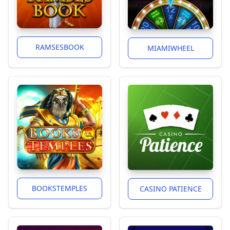
RAMSESBOOK
MIAMIWHEEL
BOOKSTEMPLES
CASINO PATIENCE