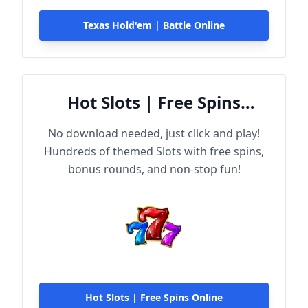
Texas Hold'em | Battle Online
Hot Slots | Free Spins
Online
No download needed, just click and play!
Hundreds of themed Slots with free spins,
bonus rounds, and non-stop fun!
Hot Slots | Free Spins Online