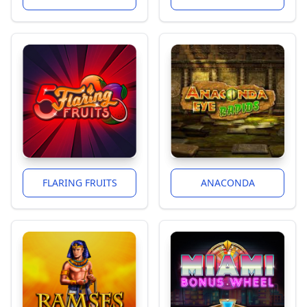
FLARING FRUITS
ANACONDA