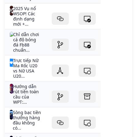
2025 Vụ nổ
WSOP! Các
định dạng
mới +...
Chỉ dẫn chơi
cá độ bóng
đá Fb88
chuẩn...
Trực tiếp Nữ
Ma Rốc U20
vs Nữ USA
U20...
Hướng dẫn
rút tiền toàn
cầu của
WPT:...
Sòng bạc tiền
thưởng hàng
đầu không
có...