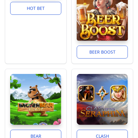
trang cá độ bóng đá
Martin Tsvetanov giành chiến thắng trong sự kiện chính 
Cách giành chiến thắng tại trực tuyến Blackjack: Chiến 
Bạn có biết trò chơi poker trực tuyến WPTGO
Texas Holdem Flop có nghĩa là gì?
Sách hướng dẫn giải đấu WPT Playground 2024
Trực tiếp Ramhlun Athletic vs Venghlun FC vào lúc 13:30 n
WPT Global Million Hyper PKO Showdown: Chi tiết & Hướ
Những quốc gia nào có thể chơi WPTGlobal vào năm 202
10+ Trang Cá Cược Bóng Đá ICU Online Uy Tín HOT Nhất 2
Tùy chọn thanh toán tại EVERYGAME Poker: Giao dịch n
Tùy chọn thanh toán tại EVERYGAME Poker: Giao dịch n
Trang Cá Cược Bóng Đá Uy Tín: Bộ Tiêu Chí Chấm Điểm 1
Các quy tắc và lựa chọn cá cược ban đầu cho roulette là g
Cách bắt đầu chơi bài xì phé trực tuyến vào năm 2025: 
Tùy chọn thanh toán tại EVERYGAME Poker: Giao dịch n
Trang cá cược uy tín: Cách chọn nhanh
Làm cho Phil Ivey cười có thể biến thành một ngày trả lươ
Giới Thiệu Casino Online BK8
WPT Australia Returns: Thời điểm quan trọng của poker t
Đủ điều kiện tham quan Red Dragon Poker Tour Jeju 2025
22bet – Trải Nghiệm Cá Cược Trực Tuyến Đẳng Cấp
Giải Đáp Câu Hỏi thường gặp khi truy cập website - Xoila
Một phát bắn - Giải đấu Freezeout của WPT Global
Xem Đá Bóng Trực Tiếp Ở Đâu? Top 10 Địa Chỉ Uy Tín 202
Nhà tài trợ Tiêu đề WPT Global Now cho Triton Poker Sup
Poker toàn cầu có phải là tiền thật không?
Công nghệ đã ảnh hưởng đến trò chơi roulette như thế 
Đủ điều kiện tham quan Red Dragon Poker Tour Jeju 2025
Làm cho Phil Ivey cười có thể biến thành một ngày trả lươ
Trực tiếp Tsirang FC vs BFF Academy U19 vào lúc 16:00 ng
Ai có nhiều vòng tay WSOP nhất?
Cách chơi WPT Global trên máy tính của bạn 2024
Lễ hội mùa xuân toàn cầu WPT: 7.000.000 đô la giải thư
Rake Chase là gì?
‎1xBet: Cá cược thể thao trên App Store
Phil Ivey tổ chức trò chơi gặp gỡ lễ hội tại Wynn Las Veg
Trực tiếp Yokohama Marinos vs C. Sapporo lúc 17:00 ngày
Chỉ dẫn chơi cá độ bóng đá Fb88 chuẩn cho cược thủ – Ni
HOT BET
Trang Cá Cược Bóng Đá: Cách Đọc Tỷ Lệ Kèo Và Quy Tắc 
Đối tác toàn cầu của WPT với Câu lạc bộ bài Poker & Sòng
Top 5 sòng bạc trực tuyến năm 2025: chơi ở đâu và giành
Trangcacuoc88 Cá Độ Bóng Đá - Top 10 Web Cá Độ Uy Tín
Trang Cá Độ Bóng Đá: Cách So Sánh Website Bằng Tiêu C
- YouTube
Top 10 trang cá độ bóng đá uy tín nhất Việt Nam 2024
Tôi có thể chơi GGPoker ở Mỹ không?
Trang cá cược uy tín: Cách chọn nhanh
Hướng dẫn cá độ bóng đá online chi tiết fkdecictuzi
2025 Vụ nổ WSOP! Các định dạng mới + Giải thưởng lớn n
Cách giành chiến thắng tại các vị trí trực tuyến vào năm 
Xem V-League Miễn Phí Ở Đâu? 3 Cách Xem Trực Tiếp Ho
Quy tắc mới cho Thiên đường WSOP: Thiết bị điện tử và H
Sòng bạc toàn cầu WPT: Một cuộc phiêu lưu đầy thú vị
Ai đã phát minh ra trò chơi roulette?
Oops there was an error! Horse Gossip
Tùy chọn thanh toán tại EVERYGAME Poker: Giao dịch n
Cách chơi WPT Global trên máy tính của bạn 2024
Bạn có thể chơi WPT Global ở đâu? Các quốc gia được hỗ 
Những quốc gia nào bị hạn chế trên WPT Global?
Luật Chơi Poker Online tại DA88
Ngày 20-25 tháng 9 năm 2024 Giải vô địch WPT Úc
sirusinfotech.in
Trực tiếp Nữ Colombia U20 vs Nữ Cameroon U20 vào lúc 0
Sòng bạc tiền thưởng hàng đầu không có tiền gửi vào nă
Sòng bạc toàn cầu WPT: Một cuộc phiêu lưu đầy thú vị
Sự ra đời của sòng bạc trực tuyến đã tác động đến trò ch
Quảng cáo mới nhất của WPT Global: vé cho một số tiền 
Sự ra đời của sòng bạc trực tuyến đã tác động đến trò ch
Các giải đấu hàng ngày từ WPT Global
Cuộc thi Discord nóng lên: Hãy tham gia hành động!
Không có tiền gửi miễn phí tại WPT Global - chơi mà khôn
Web Cá Cược Bóng Đá: Cách Kiểm Tra Tên Miền Bảo Mật 
Sách hướng dẫn giải đấu WPT Australia 2024
Giải Đáp Câu Hỏi thường gặp khi truy cập website - Xoila
Sòng bạc toàn cầu WPT: Một cuộc phiêu lưu đầy thú vị
Đối tác toàn cầu của WPT với Câu lạc bộ bài Poker & Sòng
Hướng dẫn rút tiền toàn cầu của WPT: Tiền mặt được thự
Phần thưởng chào mừng mới của WPT Global: lên tới $ 
Bitstarz không cần tiền thưởng lên tới 5 BTC và 200 vòng
Các giải đấu poker trực tuyến hàng đầu để xem và chơi 
Hyper Dash trong WPT Global là gì? Đi sâu vào hành độn
Cách bắt đầu chơi bài xì phé trực tuyến vào năm 2025: 
Top 5 Nhà Cái Uy Tín Nhất Việt Nam 2024
Doug Polk phải đối mặt với phản ứng dữ dội khi chơi tron
sirusinfotech.in
Website bóng đá lậu tiếp tay cho cá độ?
Một người phụ nữ hướng dẫn lựa chọn đồ chơi tình dục
Roulette đóng vai trò gì trong văn hóa đại chúng chẳng
Tương lai của trò chơi roulette là gì?
Tiêu đề EPT củng cố danh tiếng của Stephen Song như 
WPT Global Million Hyper PKO Showdown: Chi tiết & Hướ
Cách tải xuống WPTGO và bắt đầu
- YouTube
Ai đã phát minh ra trò chơi roulette?
Phần thưởng chào mừng mới của WPT Global: lên tới $ 
Timothy Chung: Từ tiệc sinh nhật đến nhà vô địch WPT P
Các quy tắc và lựa chọn cá cược ban đầu cho roulette là g
Nhà tài trợ Tiêu đề WPT Global Now cho Triton Poker Sup
Lễ hội mùa xuân toàn cầu WPT: 7.000.000 đô la giải thư
Cách giành chiến thắng tại các vị trí trực tuyến vào năm 
Nhận định soi kèo nhà cái hôm nay với tin soikeo chuyên g
Các giải đấu hàng ngày từ WPT Global
Chỉ dẫn chơi cá độ bóng đá Fb88 chuẩn cho cược thủ – Ni
Sách hướng dẫn giải đấu WPT Playground 2024
Cuộc đua gay cấn dành cho Cầu thủ xuất sắc nhất WPT m
Khi nào và tại sao số 0 kép được thêm vào bánh xe roule
Phá đường dây cá độ bóng đá trực tuyến trị giá 500 tỷ đ
Cập Nhật Link Vào MIBET Mới Nhất Không Bị Chặn? - Ano
Kèo Bóng Đá Là Gì? Bí Quyết Thắng Lớn Cho Tân Thủ!
Vui Cùng Dafabet – Khám Phá Thế Giới Cá Cược Đẳng Cấ
Sòng bạc trực tuyến đáng tin cậy nhất: WPT Global
Trang cá cược uy tín: Cách chọn nhanh
Website bóng đá lậu tiếp tay cho cá độ?
Phòng ngừa đấu tranh tội phạm liên quan đến cá độ đán
Top 10 trang cá độ bóng đá online uy tín nhất việt nam
trang cá độ bóng đá
trang cá độ bóng đá
trang cá cược bóng đá
các trang web cá cược bóng đá
trang cá độ bóng đá
web cá cược bóng đá
trang cá cược bóng đá uy tín
các trang web cá cược bóng đá
web cá cược bóng đá
trang cá độ bóng đá
web cá cược bóng đá
trang cá cược bóng đá
trang cá cược bóng đá uy tín
các trang web cá cược bóng đá
web cá cược bóng đá
web cá cược bóng đá
web cá cược bóng đá
các trang web cá cược bóng đá
trang cá cược bóng đá
web cá cược bóng đá
trang cá độ bóng đá
web cá cược bóng đá
các trang web cá cược bóng đá
web cá cược bóng đá
trang cá cược bóng đá uy tín
trang cá cược bóng đá uy tín
web cá cược bóng đá
trang cá độ bóng đá
các trang web cá cược bóng đá
trang cá độ bóng đá
web cá cược bóng đá
web cá cược bóng đá
web cá cược bóng đá
trang cá độ bóng đá
web cá cược bóng đá
web cá cược bóng đá
trang cá cược bóng đá
Xem Bóng Đá Trực Tiếp Miễn Phí HD Không Lag
Top 10+ Trang Cá Cược Bóng Đá Uy Tín Trực Tuyến Việt 
- YouTube
Ứng dụng sòng bạc trực tuyến hàng đầu năm 2025
Cuộc đua gay cấn dành cho Cầu thủ xuất sắc nhất WPT m
Web Cá Cược Bóng Đá: Cách Kiểm Tra Tên Miền Bảo Mật 
WPT Global ¥ 110 CN ¥ triệu Chủ nhật Hyper PKO Show
Ai đã phát minh ra trò chơi roulette?
Top 10+ Trang Cá Cược Bóng Đá Uy Tín Trực Tuyến Việt 
Tương lai của trò chơi roulette là gì?
Texas Holdem Flop có nghĩa là gì?
Cá độ bóng đá qua mạng: tin tức hình ảnh video bình luậ
Mẹo mới toàn cầu của WPT: Xem trước cá cược tuần 6 c
Trực tiếp Nữ Ma Rốc U20 vs Nữ USA U20 lúc 08:00 ngày 05
Sách hướng dẫn giải đấu WPT Australia 2024
Chơi bài xì phé trực tuyến trên Android: Hướng dẫn năm
Tin soi kèo hôm nay Nhận định kèo bóng đá cùng chuyên g
Cách bắt đầu chơi bài xì phé trực tuyến vào năm 2025: 
Cách nào để ngăn quảng cáo trực tuyến cá độ bóng đá? 
Web Cá Cược Bóng Đá: Cách Kiểm Tra Tên Miền Bảo Mật 
Các Trang Web Cá Cược Bóng Đá: Cách Lập Danh Sách So
Kèo Bóng Đá Là Gì? Bí Quyết Thắng Lớn Cho Tân Thủ!
Lịch trình giải đấu toàn cầu WPT 2025
Sách hướng dẫn giải đấu WPT Playground 2024
Top 10 trang cá độ bóng đá uy tín nhất Việt Nam 2024 -
Chỉ dẫn chơi cá độ bóng đá Fb88 chuẩn cho cược thủ – Ni
Hướng Dẫn Chi Tiết Về Fun88 Đăng Nhập
Web Cá Cược Bóng Đá: Cách Kiểm Tra Tên Miền Bảo Mật 
Trang cá cược uy tín: Cách chọn nhanh
Đề xuất chặn xem bóng đá lậu trên trang web xôi lạc Báo
Vincent Meli tăng lên 100.000 với K♣️ J♣️ Francois Tosques Ca
WPT Global từ Chủ nhật Hyper PKO Showdown: Mua thấp
Hướng Dẫn Chi Tiết Về Fun88 Đăng Nhập
Cách giành chiến thắng tại các vị trí trực tuyến vào năm 
Một phát bắn - Giải đấu Freezeout của WPT Global
Trực tiếp Ramhlun Athletic vs Venghlun FC vào lúc 13:30 n
Giải vô địch WPT Prime trở lại với Jereld Sam Shining
Oops there was an error! Horse Gossip
Sách hướng dẫn giải đấu WPT Playground 2024
Luật Chơi Poker Online tại DA88
Khi nào và tại sao số 0 kép được thêm vào bánh xe roule
Sòng bạc tiền thưởng hàng đầu không có tiền gửi vào nă
Sách hướng dẫn giải đấu WPT Australia 2024
Cách giành chiến thắng tại các vị trí trực tuyến vào năm 
Các quy tắc và lựa chọn cá cược ban đầu cho roulette là g
Bạn có biết trò chơi poker trực tuyến WPTGO
Trực tiếp Ramhlun Athletic vs Venghlun FC vào lúc 13:30 n
Timothy Chung: Từ tiệc sinh nhật đến nhà vô địch WPT P
Tương lai của trò chơi roulette là gì?
Giới Thiệu Casino Online BK8
Những quốc gia nào có thể chơi WPTGlobal vào năm 202
James Obst giành chức vô địch WPT Australia và giành đư
Bạn có thể chơi WPT Global ở đâu? Các quốc gia được hỗ 
WPT Global Cow Boy: Quan điểm của người chơi
Nhận định soi kèo nhà cái hôm nay với tin soikeo chuyên g
Tương lai của trò chơi roulette là gì?
Ứng dụng sòng bạc trực tuyến hàng đầu năm 2025
Quảng cáo mới nhất của WPT Global: vé cho một số tiền 
Cảnh báo chiêu tặng bảng quảng cáo lồng ghép trang w
Khi nào và tại sao số 0 kép được thêm vào bánh xe roule
Ngày 20-25 tháng 9 năm 2024 Giải vô địch WPT Úc
WPT Global: Sự lựa chọn hàng đầu cho người chơi poker
WPT Global từ Chủ nhật Hyper PKO Showdown: Mua thấp
Sự ra đời của sòng bạc trực tuyến đã tác động đến trò ch
Cách chơi WPT Global trên máy tính của bạn 2024
Trò chơi roulette lần đầu tiên được chơi ở đâu và khi nào
Đối tác toàn cầu của WPT với Câu lạc bộ bài Poker & Sòng
Martin Tsvetanov giành chiến thắng trong sự kiện chính 
Phần thưởng chào mừng mới của WPT Global: lên tới $ 
Cập Nhật Link Vào MIBET Mới Nhất Không Bị Chặn? - Ano
Cách đủ điều kiện tham gia các sự kiện trực tuyến của 
Top Nhà Cái Bóng Đá Uy Tín 2026: Đặt Cược Siêu Hời!
- YouTube
Xem Bóng Đá Trực Tiếp Miễn Phí HD Không Lag
Giới Thiệu Casino Online BK8
Top Nhà Cái Bóng Đá Uy Tín 2026: Đặt Cược Siêu Hời!
Web Cá Cược Bóng Đá: Cách Kiểm Tra Tên Miền Bảo Mật 
Ai có nhiều vòng tay WSOP nhất?
Trang Cá Cược Bóng Đá: Cách Đọc Tỷ Lệ Kèo Và Quy Tắc 
Tùy chọn thanh toán tại EVERYGAME Poker: Giao dịch n
sirusinfotech.in
WPT Global Cow Boy: Quan điểm của người chơi
Cách tải xuống đăng ký và Master WPT Global: 2025 Guid
Quảng cáo mới nhất của WPT Global: vé cho một số tiền 
Tùy chọn thanh toán tại EVERYGAME Poker: Giao dịch n
Đủ điều kiện cho sự kiện chính của WPT Global thông qu
Trực tiếp Yokohama Marinos vs C. Sapporo lúc 17:00 ngày
Đủ điều kiện cho sự kiện chính của WPT Global thông qu
Tôi có thể chơi GGPoker ở Mỹ không?
Web Cá Độ Bóng Đá Fun - Cá Cược Trực Tuyến Podcast on
Tỷ lệ kèo nhà cái trước trận đấu - Tỉ lệ kèo Ngoại hạng A
Cách bắt đầu chơi bài xì phé trực tuyến vào năm 2025: 
Tỷ lệ kèo nhà cái trước trận đấu - Tỉ lệ kèo Ngoại hạng A
Top 10 trang cá độ bóng đá uy tín nhất Việt Nam 2024
Nguồn gốc của cái tên Roulette là gì?
Kèo Nhà Cái Là Gì? Giải Thích Dễ Hiểu Cho Người Mới
Kèo Bóng Đá Là Gì? Bí Quyết Thắng Lớn Cho Tân Thủ!
Không có tiền gửi miễn phí tại WPT Global - chơi mà khôn
Bạn không thể tải xuống và chơi WPT Poker Global ở các
- YouTube
Rake Chase là gì?
Trang Cá Độ Bóng Đá: Cách So Sánh Website Bằng Tiêu C
Sòng bạc tiền thưởng hàng đầu không có tiền gửi vào nă
Hướng dẫn cá độ bóng đá online chi tiết fkdecictuzi
Doug Polk phải đối mặt với phản ứng dữ dội khi chơi tron
James Obst giành chức vô địch WPT Australia và giành đư
Sự trở lại của Shevliakov giành giải thưởng hàng triệu 
Oops there was an error! Horse Gossip
WPT Global ¥ 110 CN ¥ triệu Chủ nhật Hyper PKO Show
WPT Global tổ chức sự kiện ở những quốc gia và khu vực
Bạn không thể tải xuống và chơi WPT Poker Global ở các
Top 5 sòng bạc trực tuyến năm 2025: chơi ở đâu và giành
Top 5 sòng bạc trực tuyến năm 2025: chơi ở đâu và giành
WPT Global ¥ 110 CN ¥ triệu Chủ nhật Hyper PKO Show
BEER BOOST
Timothy Chung: Từ tiệc sinh nhật đến nhà vô địch WPT P
Ngày 20-25 tháng 9 năm 2024 Giải vô địch WPT Úc
Sách hướng dẫn giải đấu WPT Playground 2024
Tôi có thể chơi GGPoker ở Mỹ không?
Cách giành chiến thắng tại các vị trí trực tuyến vào năm 
Phần thưởng chào mừng mới của WPT Global: lên tới $ 
Đủ điều kiện cho sự kiện chính của WPT Global thông qu
Giải Đáp Câu Hỏi thường gặp khi truy cập website - Xoila
Ứng dụng sòng bạc trực tuyến hàng đầu năm 2025
Sòng bạc trực tuyến đáng tin cậy nhất: WPT Global
Nhà tài trợ Tiêu đề WPT Global Now cho Triton Poker Sup
Sự ra đời của sòng bạc trực tuyến đã tác động đến trò ch
Cuộc thi Discord nóng lên: Hãy tham gia hành động!
Ai đang bán chỗ tiếp tay cho quảng cáo cờ bạc cá độ? - Tuô
Hyper Dash trong WPT Global là gì? Đi sâu vào hành độn
Martin Tsvetanov giành chiến thắng trong sự kiện chính 
Top 10 trang web cá độ bóng đá online uy tín nhất Việt 
Chơi bài xì phé trực tuyến trên Android: Hướng dẫn năm
Cập Nhật Link Vào MIBET Mới Nhất Không Bị Chặn? - Ano
Trực tiếp Yokohama Marinos vs C. Sapporo lúc 17:00 ngày
Xem V-League Miễn Phí Ở Đâu? 3 Cách Xem Trực Tiếp Ho
Cách giành chiến thắng tại trực tuyến Blackjack: Chiến 
Đối tác toàn cầu của WPT với Câu lạc bộ bài Poker & Sòng
Điều khoản tiền thưởng toàn cầu của WPT: Tiền mặt được
Martin Tsvetanov giành chiến thắng trong sự kiện chính 
- YouTube
Giải Đáp Câu Hỏi thường gặp khi truy cập website - Xoila
Giải Đáp Câu Hỏi thường gặp khi truy cập website - Xoila
Trực tiếp Nữ Colombia U20 vs Nữ Cameroon U20 lúc 08:00
Trực tiếp Yokohama Marinos vs C. Sapporo lúc 17:00 ngày
Ngày 20-25 tháng 9 năm 2024 Giải vô địch WPT Úc
Xem Bóng Đá Trực Tiếp Miễn Phí Full HD - Link Hot 2026
Sòng bạc tiền thưởng hàng đầu không có tiền gửi vào nă
Phần thưởng chào mừng mới của WPT Global: lên tới $ 
- YouTube
Sách hướng dẫn giải đấu WPT Playground 2024
Chơi Tiến Lên Miền Nam Offline: Hướng Dẫn Tải Game và
Vincent Meli tăng lên 100.000 với K♣️ J♣️ Francois Tosques Ca
Đủ điều kiện tham quan Red Dragon Poker Tour Jeju 2025
Rake Chase là gì?
Sòng bạc toàn cầu WPT: Một cuộc phiêu lưu đầy thú vị
Phá đường dây cá độ bóng đá trực tuyến trị giá 500 tỷ đ
Top 10 trang web cá độ bóng đá online uy tín nhất Việt 
Sự ra đời của sòng bạc trực tuyến đã tác động đến trò ch
Tiêu đề EPT củng cố danh tiếng của Stephen Song như 
Cuộc đua gay cấn dành cho Cầu thủ xuất sắc nhất WPT m
Xử nghiêm hành vi công khai quảng cáo cá độ
Là poker trực tuyến được gian lận?
Martin Tsvetanov giành chiến thắng trong sự kiện chính 
Doug Polk phải đối mặt với phản ứng dữ dội khi chơi tron
Doug Polk phải đối mặt với phản ứng dữ dội khi chơi tron
- YouTube
Trực tiếp Tsirang FC vs BFF Academy U19 vào lúc 16:00 ng
Cách tải xuống WPTGO và bắt đầu
Top 10+ Trang Cá Cược Bóng Đá Uy Tín Trực Tuyến Việt 
Sòng bạc trực tuyến đáng tin cậy nhất: WPT Global
Trực tiếp Nữ Colombia U20 vs Nữ Cameroon U20 vào lúc 0
Top 10 trang cá độ bóng đá uy tín nhất Việt Nam 2024 -
CÁ ĐỘ BÓNG ĐÁ QUA MẠNG VÀ NHỮNG VẤN ĐỀ PHÁP LÝ
Trực tiếp Nữ Ma Rốc U20 vs Nữ USA U20 lúc 08:00 ngày 05
Làm cho Phil Ivey cười có thể biến thành một ngày trả lươ
Sự ra đời của sòng bạc trực tuyến đã tác động đến trò ch
Giới thiệu - Web Cá Độ Bóng Đá Fun - Cá Cược Trực Tuyến
Xem Đá Bóng Trực Tiếp Ở Đâu? Top 10 Địa Chỉ Uy Tín 202
Đối tác toàn cầu của WPT với Câu lạc bộ bài Poker & Sòng
Lịch thi WPT Châu Á Thái Bình Dương 2024-2025
Giải vô địch tiền thưởng vàng: Cú sút hàng tuần của bạn
Trang Cá Cược Bóng Đá: Cách Đọc Tỷ Lệ Kèo Và Quy Tắc 
Web Cá Cược Bóng Đá: Cách Kiểm Tra Tên Miền Bảo Mật 
Xử nghiêm hành vi công khai quảng cáo cá độ
Các giải đấu poker trực tuyến hàng đầu để xem và chơi 
Top Trang Web Xem Bóng Đá Trực Tuyến Miễn Phí Mượt 
Web Cá Độ Bóng Đá Fun - Cá Cược Trực Tuyến Podcast on
Doug Polk phải đối mặt với phản ứng dữ dội khi chơi tron
11 ứng dụng và trò chơi poker hay nhất dành cho Androi
Top 10 trang cá độ bóng đá online uy tín nhất việt nam
Giải Đáp Câu Hỏi thường gặp khi truy cập website - Xoila
Chơi Game Bài Tiến Lên Miền Nam Miễn Phí
Hyper Dash trong WPT Global là gì? Đi sâu vào hành độn
Ai đã phát minh ra trò chơi roulette?
Ứng dụng sòng bạc trực tuyến hàng đầu năm 2025
Không có tiền gửi miễn phí tại WPT Global - chơi mà khôn
- YouTube
Giới Thiệu Casino Online BK8
Làm cho Phil Ivey cười có thể biến thành một ngày trả lươ
Luật Chơi Poker Online tại DA88
Bạn có thể chơi WPT Global ở đâu? Các quốc gia được hỗ 
Nguồn gốc của cái tên Roulette là gì?
Điều khoản tiền thưởng toàn cầu của WPT: Tiền mặt được
Chơi Game Bài Tiến Lên Miền Nam Miễn Phí
Xem V-League Miễn Phí Ở Đâu? 3 Cách Xem Trực Tiếp Ho
Trangcacuoc88 Cá Độ Bóng Đá - Top 10 Web Cá Độ Uy Tín
Vì sao nạn cá cược bóng đá online còn “dai dẳng”?
Nhà tài trợ Tiêu đề WPT Global Now cho Triton Poker Sup
Ai đã phát minh ra trò chơi roulette?
Trực tiếp Tsirang FC vs BFF Academy U19 vào lúc 16:00 ng
Xử nghiêm hành vi công khai quảng cáo cá độ
Hyper Dash trong WPT Global là gì? Đi sâu vào hành độn
Trang Cá Cược Bóng Đá Uy Tín: Bộ Tiêu Chí Chấm Điểm 1
Các Trang Web Cá Cược Bóng Đá: Cách Lập Danh Sách So
22bet – Trải Nghiệm Cá Cược Trực Tuyến Đẳng Cấp
James Obst giành chức vô địch WPT Australia và giành đư
Khi nào và tại sao số 0 kép được thêm vào bánh xe roule
Giải vô địch WPT khơi dậy tinh thần của huyền thoại Pok
Hyper Dash trong WPT Global là gì? Đi sâu vào hành độn
Lễ hội mùa xuân toàn cầu WPT: 7.000.000 đô la giải thư
Nhận định soi kèo nhà cái hôm nay với tin soikeo chuyên g
- YouTube
Sự trở lại của Shevliakov giành giải thưởng hàng triệu 
Các giải đấu hàng ngày từ WPT Global
Sử dụng mã tiền thưởng WPT777 để yêu cầu ưu đãi đặc bi
Cách chơi WPT Global trên máy tính của bạn 2024
Phil Ivey tổ chức trò chơi gặp gỡ lễ hội tại Wynn Las Veg
Phá đường dây cá độ bóng đá trực tuyến trị giá 500 tỷ đ
Quảng cáo mới nhất của WPT Global: vé cho một số tiền 
Cách bắt đầu chơi bài xì phé trực tuyến vào năm 2025: 
Cập Nhật Link Vào MIBET Mới Nhất Không Bị Chặn? - Ano
Giải Đáp Câu Hỏi thường gặp khi truy cập website - Xoila
Điều khoản sử dụng - Các vấn đề liên quan đến các điều 
Ai đang bán chỗ tiếp tay cho quảng cáo cờ bạc cá độ? - Tuô
Website bóng đá lậu tiếp tay cho cá độ?
Giải vô địch WPT khơi dậy tinh thần của huyền thoại Pok
Trực tiếp Nữ Colombia U20 vs Nữ Cameroon U20 vào lúc 0
Xem Bóng Đá Trực Tiếp Miễn Phí HD Không Lag
Giải Đáp Câu Hỏi thường gặp khi truy cập website - Xoila
Lễ hội mùa xuân toàn cầu WPT: 7.000.000 đô la giải thư
Điều khoản sử dụng - Các vấn đề liên quan đến các điều 
Sử dụng đô la hộ chiếu toàn cầu WPT để vào các sự kiện 
Sử dụng đô la hộ chiếu toàn cầu WPT để vào các sự kiện 
Cách giành chiến thắng tại trực tuyến Blackjack: Chiến 
Phil Ivey tổ chức trò chơi gặp gỡ lễ hội tại Wynn Las Veg
Web Cá Cược Bóng Đá: Cách Kiểm Tra Tên Miền Bảo Mật 
Trực tiếp Ramhlun Athletic vs Venghlun FC vào lúc 13:30 n
Một số vụ bê bối và tranh cãi nổi tiếng về roulette trong s
Sòng bạc toàn cầu WPT: Một cuộc phiêu lưu đầy thú vị
WPT Global có ứng dụng di động không?
Trực tiếp Nữ Ma Rốc U20 vs Nữ USA U20 lúc 08:00 ngày 05
Không có tiền gửi miễn phí tại WPT Global - chơi mà khôn
Top Trang Web Xem Bóng Đá Trực Tuyến Miễn Phí Mượt 
Các quy tắc và lựa chọn cá cược ban đầu cho roulette là g
Không có tiền gửi miễn phí tại WPT Global - chơi mà khôn
Lễ hội mùa xuân toàn cầu WPT: 7.000.000 đô la giải thư
Hướng dẫn rút tiền toàn cầu của WPT: Tiền mặt được thự
Top 10 trang cá độ bóng đá uy tín nhất Việt Nam 2024
Công nghệ đã ảnh hưởng đến trò chơi roulette như thế 
Giới Thiệu Casino Online Vip79
Giải vô địch thế giới WPT 2024 khai mạc tại Wynn Las Vega
Cách giành chiến thắng tại trực tuyến Blackjack: Chiến 
Quảng cáo mới nhất của WPT Global: vé cho một số tiền 
Giải vô địch WPT khơi dậy tinh thần của huyền thoại Pok
Cách đủ điều kiện tham gia các sự kiện trực tuyến của 
CÁ ĐỘ BÓNG ĐÁ QUA MẠNG VÀ NHỮNG VẤN ĐỀ PHÁP LÝ
Phá đường dây cá độ bóng đá trực tuyến trị giá 500 tỷ đ
Sòng bạc tiền thưởng hàng đầu không có tiền gửi vào nă
Web Cá Cược Bóng Đá: Cách Kiểm Tra Tên Miền Bảo Mật 
Hyper Dash trong WPT Global là gì? Đi sâu vào hành độn
Ai có nhiều vòng tay WSOP nhất?
Cách tải xuống WPTGO và bắt đầu
Chơi bài xì phé trực tuyến trên Android: Hướng dẫn năm
WPT Global ¥ 110 CN ¥ triệu Chủ nhật Hyper PKO Show
22bet – Trải Nghiệm Cá Cược Trực Tuyến Đẳng Cấp
Web Cá Độ Bóng Đá Fun - Cá Cược Trực Tuyến Podcast on
Chơi Game Bài Tiến Lên Miền Nam Miễn Phí
Cách giành chiến thắng tại các vị trí trực tuyến vào năm 
Lịch thi WPT Châu Á Thái Bình Dương 2024-2025
Kèo Nhà Cái Là Gì? Giải Thích Dễ Hiểu Cho Người Mới
Poker toàn cầu có phải là tiền thật không?
Sòng bạc toàn cầu WPT: Một cuộc phiêu lưu đầy thú vị
Trực tiếp Ramhlun Athletic vs Venghlun FC vào lúc 13:30 n
Một người phụ nữ hướng dẫn lựa chọn đồ chơi tình dục
Một người phụ nữ hướng dẫn lựa chọn đồ chơi tình dục
Điều khoản sử dụng - Các vấn đề liên quan đến các điều 
Vì sao nạn cá cược bóng đá online còn “dai dẳng”?
Cách giành chiến thắng tại các vị trí trực tuyến vào năm 
Kèo Bóng Đá Châu Âu: Hướng Dẫn Chi Tiết và Cách Đọc 
Top Nhà Cái Bóng Đá Uy Tín 2026: Đặt Cược Siêu Hời!
TP trong WPT poker là gì?
Cách nào để ngăn quảng cáo trực tuyến cá độ bóng đá? 
‎1xBet: Cá cược thể thao trên App Store
- YouTube
Không có tiền gửi miễn phí tại WPT Global - chơi mà khôn
Chỉ dẫn chơi cá độ bóng đá Fb88 chuẩn cho cược thủ – Ni
James Obst giành chức vô địch WPT Australia và giành đư
WSOP USA Top 8 Câu hỏi thường gặp
Chơi bài xì phé trực tuyến trên Android: Hướng dẫn năm
Rake Chase là gì?
Tiêu đề EPT củng cố danh tiếng của Stephen Song như 
Cách giành chiến thắng tại các vị trí trực tuyến vào năm 
Cách giành chiến thắng tại trực tuyến Blackjack: Chiến 
Cách tải xuống đăng ký và Master WPT Global: 2025 Guid
Cách giành chiến thắng tại các vị trí trực tuyến vào năm 
Cách giành chiến thắng tại các vị trí trực tuyến vào năm 
Sách hướng dẫn giải đấu WPT Playground 2024
Xem Bóng Đá Trực Tiếp Miễn Phí HD Không Lag
Chơi Game Bài Tiến Lên Miền Nam Miễn Phí
Lịch trình giải đấu toàn cầu WPT 2025
Vì sao nạn cá cược bóng đá online còn “dai dẳng”?
Roulette đóng vai trò gì trong văn hóa đại chúng chẳng
Bạn có biết trò chơi poker trực tuyến WPTGO
Giải Đáp Câu Hỏi thường gặp khi truy cập website - Xoila
Trực tiếp Nữ Colombia U20 vs Nữ Cameroon U20 vào lúc 0
Xem V-League Miễn Phí Ở Đâu? 3 Cách Xem Trực Tiếp Ho
Trực tiếp Nữ Colombia U20 vs Nữ Cameroon U20 lúc 08:00
Giới Thiệu Casino Online BK8
Là poker trực tuyến được gian lận?
Top 10 trang cá độ bóng đá uy tín nhất Việt Nam 2024 -
Một phát bắn - Giải đấu Freezeout của WPT Global
Tỷ lệ kèo nhà cái trước trận đấu - Tỉ lệ kèo Ngoại hạng A
Trang cá cược uy tín: Cách chọn nhanh
Xem Đá Bóng Trực Tiếp Ở Đâu? Top 10 Địa Chỉ Uy Tín 202
Một người phụ nữ hướng dẫn lựa chọn đồ chơi tình dục
Tiêu đề EPT củng cố danh tiếng của Stephen Song như 
Top 10 trang cá độ bóng đá online uy tín nhất việt nam
Công nghệ đã ảnh hưởng đến trò chơi roulette như thế 
sirusinfotech.in
Ngôi sao đang lên của Brazil gây sốc cho tất cả mọi ngư
Cách tải xuống đăng ký và Master WPT Global: 2025 Guid
Giải Đáp Câu Hỏi thường gặp khi truy cập website - Xoila
Hướng dẫn sự kiện WPT Paris 2024
Trực tiếp Nữ Colombia U20 vs Nữ Cameroon U20 vào lúc 0
CÁ ĐỘ BÓNG ĐÁ
Ai đang bán chỗ tiếp tay cho quảng cáo cờ bạc cá độ? - Tuô
Lịch thi WPT Châu Á Thái Bình Dương 2024-2025
Máy đánh bạc trả tiền thật mà không cần đặt cọc Chơi mi
Top 10 trang cá độ bóng đá uy tín nhất Việt Nam 2024
WPT Global Million Hyper PKO Showdown: Chi tiết & Hướ
Tương lai của trò chơi roulette là gì?
Texas Holdem Flop có nghĩa là gì?
Vui Cùng Dafabet – Khám Phá Thế Giới Cá Cược Đẳng Cấ
Trangcacuoc88 Cá Độ Bóng Đá - Top 10 Web Cá Độ Uy Tín
Một người phụ nữ hướng dẫn lựa chọn đồ chơi tình dục
Kèo Bóng Đá Châu Âu: Hướng Dẫn Chi Tiết và Cách Đọc 
Ai đang bán chỗ tiếp tay cho quảng cáo cờ bạc cá độ? - Tuô
TP trong WPT poker là gì?
Trực tiếp Yokohama Marinos vs C. Sapporo lúc 17:00 ngày
Cách bắt đầu chơi bài xì phé trực tuyến vào năm 2025: 
Tôi có thể chơi GGPoker ở Mỹ không?
CÁ ĐỘ BÓNG ĐÁ
Giải vô địch WPT Prime trở lại với Jereld Sam Shining
Cá độ bóng đá qua mạng: tin tức hình ảnh video bình luậ
Điều khoản tiền thưởng toàn cầu của WPT: Tiền mặt được
Cách tải xuống WPTGO và bắt đầu
Trang Cá Cược Bóng Đá Uy Tín: Bộ Tiêu Chí Chấm Điểm 1
Sự trở lại của Shevliakov giành giải thưởng hàng triệu 
Tin soi kèo hôm nay Nhận định kèo bóng đá cùng chuyên g
Giới thiệu - Web Cá Độ Bóng Đá Fun - Cá Cược Trực Tuyến
Những quốc gia nào có thể chơi WPTGlobal vào năm 202
Tổng giải thưởng của WPT Prime Đài Loan là bao nhiêu
Giải Đáp Câu Hỏi thường gặp khi truy cập website - Xoila
Xem Bóng Đá Trực Tiếp Miễn Phí Full HD - Link Hot 2026
Ai đã phát minh ra trò chơi roulette?
11 ứng dụng và trò chơi poker hay nhất dành cho Androi
Tiền thưởng chào mừng sòng bạc trực tuyến không có ti
WPT Global: Sự lựa chọn hàng đầu cho người chơi poker
Kèo Bóng Đá Là Gì? Bí Quyết Thắng Lớn Cho Tân Thủ!
Timothy Chung: Từ tiệc sinh nhật đến nhà vô địch WPT P
Trực tiếp Nữ Ma Rốc U20 vs Nữ USA U20 lúc 08:00 ngày 05
Những quốc gia nào bị hạn chế trên WPT Global?
Web Cá Độ Bóng Đá Fun - Cá Cược Trực Tuyến Podcast on
Trang Cá Cược Bóng Đá: Cách Đọc Tỷ Lệ Kèo Và Quy Tắc 
Cách giành chiến thắng tại các vị trí trực tuyến vào năm 
Phá đường dây cá độ bóng đá trực tuyến trị giá 500 tỷ đ
- YouTube
BEAR
CLASH