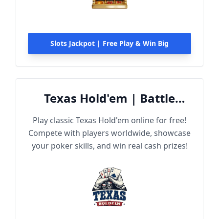
Slots Jackpot | Free Play & Win Big
Texas Hold'em | Battle
Online
Play classic Texas Hold'em online for free!
Compete with players worldwide, showcase
your poker skills, and win real cash prizes!