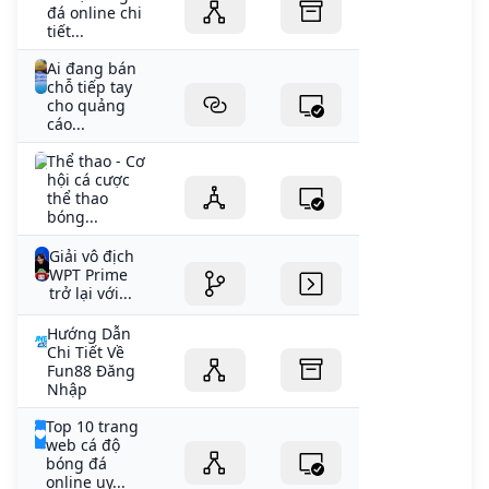
đá online chi
tiết...
Ai đang bán
chỗ tiếp tay
cho quảng
cáo...
Thể thao - Cơ
hội cá cược
thể thao
bóng...
Giải vô địch
WPT Prime
trở lại với...
Hướng Dẫn
Chi Tiết Về
Fun88 Đăng
Nhập
Top 10 trang
web cá độ
bóng đá
online uy...