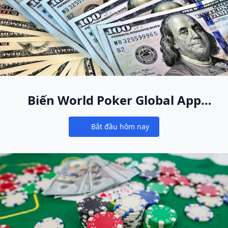
Trực tiếp Yokohama Marinos vs C. Sapporo lúc 17:00 ngày 0
Những quốc gia nào có thể chơi WPTGlobal vào năm 2024?
Top 5 Nhà Cái Uy Tín Nhất Việt Nam 2024
Bạn có thể chơi WPT Global ở đâu? Các quốc gia được hỗ tr
Hướng dẫn rút tiền toàn cầu của WPT: Tiền mặt được thực 
Đánh giá về Everygame Poker: Hướng dẫn chơi Poker trực 
Tỷ lệ kèo nhà cái trước trận đấu - Tỉ lệ kèo Ngoại hạn
CÁ ĐỘ BÓNG ĐÁ
Trực tiếp Nữ Colombia U20 vs Nữ Cameroon U20 lúc 08:00 n
Những quốc gia nào bị hạn chế trên WPT Global?
Top 10 trang web cá độ bóng đá online uy tín nhất Việt Na
Một số vụ bê bối và tranh cãi nổi tiếng về roulette trong suốt
Giải Đáp Câu Hỏi thường gặp khi truy cập website - Xoilac 
web cá cược bóng đá
sirusinfotech.in
Hướng dẫn rút tiền toàn cầu của WPT: Tiền mặt được thực 
Vui Cùng Dafabet – Khám Phá Thế Giới Cá Cược Đẳng Cấp
Trang Cá Độ Bóng Đá: Cách So Sánh Website Bằng Tiêu Chí
Top Nhà Cái Bóng Đá Uy Tín 2026: Đặt Cược Siêu Hời!
Vui Cùng Dafabet – Khám Phá Thế Giới Cá Cược Đẳng Cấp
Cập Nhật Link Vào MIBET Mới Nhất Không Bị Chặn? - A
Tương lai của trò chơi roulette là gì?
Phòng ngừa đấu tranh tội phạm liên quan đến cá độ đánh 
CÁ ĐỘ BÓNG ĐÁ
Top 10 Trang Web Cá Độ Bóng Đá Uy Tín Nhất 2026
Oops there was an error! Horse Gossip
Bạn không thể tải xuống và chơi WPT Poker Global ở các qu
Kèo Nhà Cái Là Gì? Giải Thích Dễ Hiểu Cho Người Mới
Đủ điều kiện tham quan Red Dragon Poker Tour Jeju 2025 q
Giải vô địch tiền thưởng vàng: Cú sút hàng tuần của bạn ở
Nhà tài trợ Tiêu đề WPT Global Now cho Triton Poker Super 
Top 10 trang cá độ bóng đá online uy tín nhất việt nam
WPT Australia Returns: Thời điểm quan trọng của poker tiề
Cách đủ điều kiện tham gia các sự kiện trực tuyến của WP
Oops there was an error! Horse Gossip
trang cá cược bóng đá uy tín
trang cá cược bóng đá
trang cá cược bóng đá uy tín
trang cá độ bóng đá
web cá cược bóng đá
trang cá cược bóng đá uy tín
CÁ ĐỘ BÓNG ĐÁ
Nhận định soi kèo nhà cái hôm nay với tin soikeo chuyên gia
Các giải đấu poker trực tuyến hàng đầu để xem và chơi và
WPT Global từ Chủ nhật Hyper PKO Showdown: Mua thấp p
Một số vụ bê bối và tranh cãi nổi tiếng về roulette trong suốt
Ai đã phát minh ra trò chơi roulette?
Đối tác toàn cầu của WPT với Câu lạc bộ bài Poker & Sòng b
Paulius Plausinaitis thắng GGMmillion$ SHR với số tiề
Trực tiếp Nữ Ma Rốc U20 vs Nữ USA U20 lúc 08:00 ngày 05/0
WSOP USA Top 8 Câu hỏi thường gặp
Cập Nhật Link Vào MIBET Mới Nhất Không Bị Chặn? - Anony
Trực tiếp Nữ Ma Rốc U20 vs Nữ USA U20 lúc 08:00 ngày 05/0
Lịch trình giải đấu toàn cầu WPT 2025
Tiền thưởng chào mừng sòng bạc trực tuyến không có tiền
Cách chơi WPT Global trên máy tính của bạn 2024
Biến World Poker Global App
WSOP USA Top 8 Câu hỏi thường gặp
Các quy tắc và lựa chọn cá cược ban đầu cho roulette là gì?
Phá đường dây cá độ bóng đá trực tuyến trị giá 500 tỷ đồn
Trangcacuoc88 Cá Độ Bóng Đá - Top 10 Web Cá Độ Uy Tín P
Casino online - Thế giới cá cược trực tuyến đẳng cấp
Chơi Game Bài Tiến Lên Miền Nam Miễn Phí
WPT Global từ Chủ nhật Hyper PKO Showdown: Mua t
Tiền thưởng chào mừng sòng bạc trực tuyến không có tiền
Một phát bắn - Giải đấu Freezeout của WPT Global
Trang cá cược uy tín: Cách chọn nhanh
CÁ ĐỘ BÓNG ĐÁ QUA MẠNG VÀ NHỮNG VẤN ĐỀ PHÁP LÝ L
Trang Cá Cược Bóng Đá Uy Tín: Bộ Tiêu Chí Chấm Điểm 10
Tùy chọn thanh toán tại EVERYGAME Poker: Giao dịch nha
thành ngôi nhà poker online
Mẹo mới toàn cầu của WPT: Xem trước cá cược tuần 6
Doug Polk phải đối mặt với phản ứng dữ dội khi chơi trong 
Giải vô địch WPT khơi dậy tinh thần của huyền thoại Poker
Chơi bài xì phé trực tuyến trên Android: Hướng dẫn năm 2
Kèo bóng đá hôm nay Tỷ lệ kèo nhà cái 5 trực tuyến Keonh
WPT Global: Sự lựa chọn hàng đầu cho người chơi poker
Martin Tsvetanov giành chiến thắng trong sự kiện chính Eu
Bắt đầu hôm nay
Tỷ lệ kèo nhà cái trước trận đấu - Tỉ lệ kèo Ngoại hạn
mới của bạn
Notifications
Xem Bóng Đá Trực Tiếp Miễn Phí HD Không Lag
WPT Global có ứng dụng di động không?
Trực tiếp Nữ Colombia U20 vs Nữ Cameroon U20 vào lúc 08:
WPT Global Million Hyper PKO Showdown: Chi tiết & Hướng
Doug Polk phải đối mặt với phản ứng dữ dội khi chơi trong 
Top 10 trang web cá độ bóng đá online uy tín nhất Việt Na
Top 10 trang web cá độ bóng đá online uy tín nhất Vi
Quảng cáo mới nhất của WPT Global: vé cho một số tiền ch
Cập Nhật Link Vào MIBET Mới Nhất Không Bị Chặn? - Anony
- YouTube
Mẹo mới toàn cầu của WPT: Xem trước cá cược tuần 6 của
Tương lai của trò chơi roulette là gì?
Xem V-League Miễn Phí Ở Đâu? 3 Cách Xem Trực Tiếp Hot 
11 ứng dụng và trò chơi poker hay nhất dành cho Android
CÁ ĐỘ BÓNG ĐÁ
Frank Stepuchin dẫn đầu RRPO WPT Seminole 2024 sau ngà
Website bóng đá lậu tiếp tay cho cá độ?
Chơi Tiến Lên Miền Nam Offline: Hướng Dẫn Tải Game và C
Cách nào để ngăn quảng cáo trực tuyến cá độ bóng đá? – 
Web Cá Cược Bóng Đá: Cách Kiểm Tra Tên Miền Bảo Mật V
Sử dụng đô la hộ chiếu toàn cầu WPT để vào các sự kiện cổ
Cuộc thi Discord nóng lên: Hãy tham gia hành động!
Những quốc gia nào bị hạn chế trên WPT Global?
Sòng bạc tiền thưởng hàng đầu không có tiền gửi vào năm 
Kèo Nhà Cái Là Gì? Giải Thích Dễ Hiểu Cho Người Mới
Hướng Dẫn Chi Tiết Về Fun88 Đăng Nhập
Ứng dụng sòng bạc trực tuyến hàng đầu năm 2025
Top 10 Trang Web Cá Độ Bóng Đá Uy Tín Nhất 2026
Xem Bóng Đá Trực Tiếp Miễn Phí Full HD - Link Hot 2026
Phần thưởng chào mừng mới của WPT Global: lên tới $ 35
Phần thưởng chào mừng mới của WPT Global: lên tới $ 35