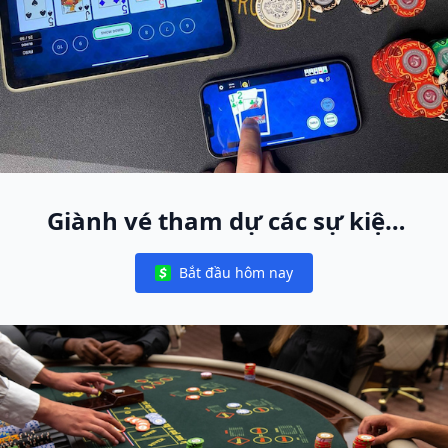
- YouTube
Xử nghiêm hành vi công khai quảng cáo cá độ
Xem V-League Miễn Phí Ở Đâu? 3 Cách Xem Trực Tiếp Hot 
Giành vé tham dự các sự kiện
World Poker Free App trực tiếp
trang cá cược bóng đá
Trực tiếp Nữ Colombia U20 vs Nữ Cameroon U20 vào lúc
Bắt đầu hôm nay
toàn cầu
Notifications
Các quy tắc và lựa chọn cá cược ban đầu cho roulette là
Chơi bài xì phé trực tuyến trên Android: Hướng dẫn n
web cá cược bóng đá
web cá cược bóng đá
web cá cược bóng đá
web cá cược bóng đá
trang cá cược bóng đá uy tín
web cá cược bóng đá
Ai đã phát minh ra trò chơi roulette?
Giải vô địch thế giới WPT 2024 khai mạc tại Wynn Las Vegas:
James Obst giành chức vô địch WPT Australia và giành được
Giới Thiệu Casino Online BK8
11 ứng dụng và trò chơi poker hay nhất dành cho Android
Xem V-League Miễn Phí Ở Đâu? 3 Cách Xem Trực Tiếp Hot 
Lễ hội mùa xuân toàn cầu WPT: 7.000.000 đô la giải thưởn
Trang Cá Độ Bóng Đá: Cách So Sánh Website Bằng Tiêu
Cách bắt đầu chơi bài xì phé trực tuyến vào năm 2025: Hư
Cách giành chiến thắng tại trực tuyến Blackjack: Chiến lượ
Đề xuất chặn xem bóng đá lậu trên trang web xôi lạc Báo D
Web Cá Độ Bóng Đá Fun - Cá Cược Trực Tuyến Podcast on S
Cảnh báo chiêu tặng bảng quảng cáo lồng ghép trang web
22bet – Trải Nghiệm Cá Cược Trực Tuyến Đẳng Cấp
Một phát bắn - Giải đấu Freezeout của WPT Global
Cá cược là gì? Hiểu rõ khái niệm và rủi ro pháp lý
Top 10 trang web cá độ bóng đá online uy tín nhất Việt Na
Hyper Dash trong WPT Global là gì? Đi sâu vào hành động 
Xử nghiêm hành vi công khai quảng cáo cá độ
Điều khoản sử dụng - Các vấn đề liên quan đến các điều kh
Xem V-League Miễn Phí Ở Đâu? 3 Cách Xem Trực Tiếp Hot 
Cách tải xuống WPTGO và bắt đầu
Tổng giải thưởng của WPT Prime Đài Loan là bao nhiêu
Poker toàn cầu có phải là tiền thật không?
James Obst giành chức vô địch WPT Australia và giành được
Tiêu đề EPT củng cố danh tiếng của Stephen Song như mộ
Những quốc gia nào có thể chơi WPTGlobal vào năm 2024?
Sử dụng mã tiền thưởng WPT777 để yêu cầu ưu đãi đặc biệt
Những quốc gia nào có thể chơi WPTGlobal vào năm 2