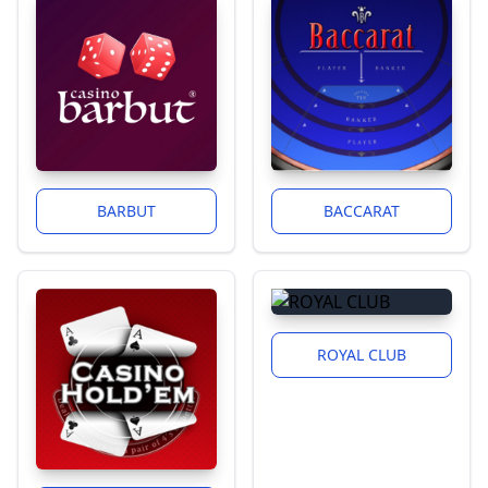
BARBUT
BACCARAT
ROYAL CLUB