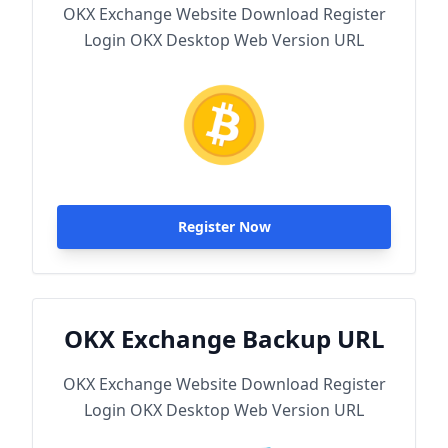
OKX Exchange Website Download Register
Login OKX Desktop Web Version URL
Register Now
OKX Exchange Backup URL
OKX Exchange Website Download Register
Login OKX Desktop Web Version URL