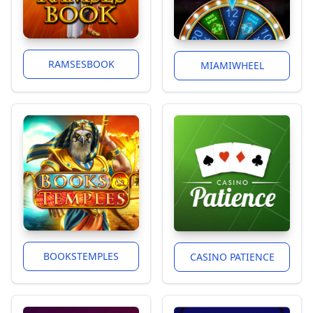
RAMSESBOOK
MIAMIWHEEL
BOOKSTEMPLES
CASINO PATIENCE