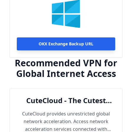
OKX Exchange Backup URL
Recommended VPN for
Global Internet Access
CuteCloud - The Cutest
Cloud
CuteCloud provides unrestricted global
network acceleration. Access network
acceleration services connected with