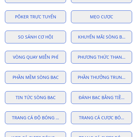
PÔKER TRỰC TUYẾN
MẸO CƯỢC
SO SÁNH CƠ HỘI
KHUYẾN MÃI SÒNG BẠC
VÒNG QUAY MIỄN PHÍ
PHƯƠNG THỨC THANH TOÁ
PHẦN MỀM SÒNG BẠC
PHẦN THƯỞNG TRUNG THÀ
TIN TỨC SÒNG BẠC
ĐÁNH BẠC BẰNG TIỀN THẬT
trang cá độ bóng đá
web cá cược bóng đá
các trang web cá cược bóng đá
các trang web cá cược bóng đá
trang cá cược bóng đá
TRANG CÁ ĐỘ BÓNG ĐÁ
TRANG CÁ CƯỢC BÓNG ĐÁ
Trang Cá Cược Bóng Đá Uy Tín: Bộ Tiêu Chí Chấm Điểm 1
Sòng bạc toàn cầu WPT: Một cuộc phiêu lưu đầy thú vị
sirusinfotech.in
Frank Stepuchin dẫn đầu RRPO WPT Seminole 2024 sau n
Sự ra đời của sòng bạc trực tuyến đã tác động đến trò ch
Hyper Dash trong WPT Global là gì? Đi sâu vào hành độn
Công nghệ đã ảnh hưởng đến trò chơi roulette như thế 
Cá độ bóng đá qua mạng: tin tức hình ảnh video bình luậ
Giới Thiệu Casino Online Vip79
10+ Trang Cá Cược Bóng Đá ICU Online Uy Tín HOT Nhất 2
Những quốc gia nào có thể chơi WPTGlobal vào năm 202
James Obst giành chức vô địch WPT Australia và giành đư
Xem Bóng Đá Trực Tiếp Miễn Phí HD Không Lag
Cuộc đua gay cấn dành cho Cầu thủ xuất sắc nhất WPT m
Quảng cáo mới nhất của WPT Global: vé cho một số tiền 