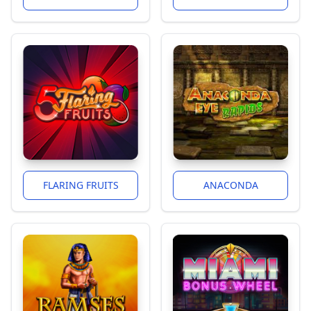
FLARING FRUITS
ANACONDA