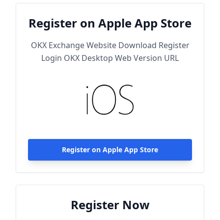
Register on Apple App Store
OKX Exchange Website Download Register
Login OKX Desktop Web Version URL
Register on Apple App Store
Register Now