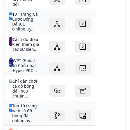
độ?
10+ Trang Cá
Cược Bóng
Đá ICU
Online Uy...
Cách đủ điều
kiện tham gia
các sự kiện...
WPT Global
từ Chủ nhật
Hyper PKO...
Chỉ dẫn chơi
cá độ bóng
đá Fb88
chuẩn...
Top 10 trang
web cá độ
bóng đá
online uy...