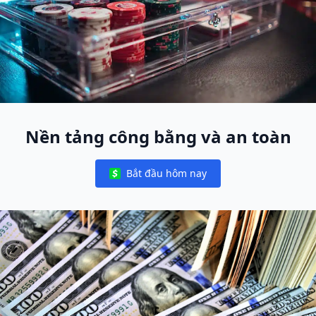
Nền tảng công bằng và an toàn
trang cá cược bóng đá
Chơi Tiến Lên Miền Nam Offline: Hướng Dẫn Tải Game 
Bắt đầu hôm nay
Notifications
Cách bắt đầu chơi bài xì phé trực tuyến vào năm 202
Nhà tài trợ Tiêu đề WPT Global Now cho Triton Poker S
trang cá cược bóng đá uy tín
trang cá cược bóng đá
các trang web cá cược bóng đá
trang cá độ bóng đá
trang cá cược bóng đá
trang cá cược bóng đá uy tín
WPT Global vs GGPoker: Bạn nên chọn nền tảng poke
- YouTube
Điều khoản tiền thưởng toàn cầu của WPT: Tiền mặt được t
Ngày 20-25 tháng 9 năm 2024 Giải vô địch WPT Úc
Luật Chơi Poker Online tại DA88
Giới Thiệu Casino Online Vip79
Cá cược là gì? Hiểu rõ khái niệm và rủi ro pháp lý
11 ứng dụng và trò chơi poker hay nhất dành cho And
Ngày 20-25 tháng 9 năm 2024 Giải vô địch WPT Úc
Martin Tsvetanov giành chiến thắng trong sự kiện chính Eu
Sòng bạc toàn cầu WPT: Một cuộc phiêu lưu đầy thú vị
Cách giành chiến thắng tại các vị trí trực tuyến vào năm 20
Điều khoản sử dụng - Các vấn đề liên quan đến các điều kh
WSOP USA Top 8 Câu hỏi thường gặp
WPT Global tổ chức sự kiện ở những quốc gia và khu 
Một số vụ bê bối và tranh cãi nổi tiếng về roulette trong suốt
WPT Global: Sự lựa chọn hàng đầu cho người chơi poker
Tiêu đề EPT củng cố danh tiếng của Stephen Song như mộ
Các Trang Web Cá Cược Bóng Đá: Cách Lập Danh Sách So 
Mẹo mới toàn cầu của WPT: Xem trước cá cược tuần 6 của
Texas Holdem Flop có nghĩa là gì?
Không có tiền gửi miễn phí tại WPT Global - chơi mà kh
Trang Cá Cược Bóng Đá Uy Tín: Bộ Tiêu Chí Chấm Điểm 10
Công nghệ đã ảnh hưởng đến trò chơi roulette như thế nà
Lịch thi WPT Châu Á Thái Bình Dương 2024-2025
Trang cá cược uy tín: Cách chọn nhanh
Bạn có thể chơi WPT Global ở đâu? Các quốc gia được hỗ tr
Luật Chơi Poker Online tại DA88
Chơi Game Bài Tiến Lên Miền Nam Miễn Phí
‎1xBet: Cá cược thể thao trên App Store
WPT Global tổ chức sự kiện ở những quốc gia và khu vực n
Các giải đấu hàng ngày từ WPT Global
Đề xuất chặn xem bóng đá lậu trên trang web xôi lạc Báo D
Thể thao - Cơ hội cá cược thể thao bóng đá hấp dẫn
Cách đủ điều kiện tham gia các sự kiện trực tuyến của WP
Lễ hội mùa xuân toàn cầu WPT: 7.000.000 đô la giải 