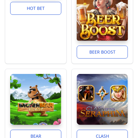
web cá cược bóng đá
Ứng dụng sòng bạc trực tuyến hàng đầu năm 2025
Một phát bắn - Giải đấu Freezeout của WPT Global
Sách hướng dẫn giải đấu WPT Playground 2024
Tôi có thể chơi GGPoker ở Mỹ không?
Xem Đá Bóng Trực Tiếp Ở Đâu? Top 10 Địa Chỉ Uy Tín 202
Top Trang Web Xem Bóng Đá Trực Tuyến Miễn Phí Mượt 
Sòng bạc trực tuyến đáng tin cậy nhất: WPT Global
CÁ ĐỘ BÓNG ĐÁ
Cách giành chiến thắng tại các vị trí trực tuyến vào năm 
Chỉ dẫn chơi cá độ bóng đá Fb88 chuẩn cho cược thủ – Ni
WPT Global Cow Boy: Quan điểm của người chơi
Khi nào và tại sao số 0 kép được thêm vào bánh xe roule
Xem V-League Miễn Phí Ở Đâu? 3 Cách Xem Trực Tiếp Ho
2025 Vụ nổ WSOP! Các định dạng mới + Giải thưởng lớn n
Tiêu đề EPT củng cố danh tiếng của Stephen Song như 
Phil Ivey tổ chức trò chơi gặp gỡ lễ hội tại Wynn Las Veg
Sòng bạc tiền thưởng hàng đầu không có tiền gửi vào nă
Chơi bài xì phé trực tuyến trên Android: Hướng dẫn năm
Kèo Bóng Đá Là Gì? Bí Quyết Thắng Lớn Cho Tân Thủ!
Không có tiền gửi miễn phí tại WPT Global - chơi mà khôn
Xem Đá Bóng Trực Tiếp Ở Đâu? Top 10 Địa Chỉ Uy Tín 202
WPT Global: Sự lựa chọn hàng đầu cho người chơi poker
Paulius Plausinaitis thắng GGMmillion$ SHR với số tiền 
Xem V-League Miễn Phí Ở Đâu? 3 Cách Xem Trực Tiếp Ho
Roulette đóng vai trò gì trong văn hóa đại chúng chẳng
Trực tiếp Tsirang FC vs BFF Academy U19 vào lúc 16:00 ng
WPT Global ¥ 110 CN ¥ triệu Chủ nhật Hyper PKO Show
Cá cược là gì? Hiểu rõ khái niệm và rủi ro pháp lý
Điều khoản sử dụng - Các vấn đề liên quan đến các điều 
Trực tiếp Nữ Colombia U20 vs Nữ Cameroon U20 vào lúc 0
Công nghệ đã ảnh hưởng đến trò chơi roulette như thế 
sirusinfotech.in
Phil Ivey tổ chức trò chơi gặp gỡ lễ hội tại Wynn Las Veg
Phil Ivey tổ chức trò chơi gặp gỡ lễ hội tại Wynn Las Veg
Những quốc gia nào bị hạn chế trên WPT Global?
Đề xuất chặn xem bóng đá lậu trên trang web xôi lạc Báo
Xử nghiêm hành vi công khai quảng cáo cá độ
Sử dụng đô la hộ chiếu toàn cầu WPT để vào các sự kiện 
HOT BET
Top 10 trang cá độ bóng đá online uy tín nhất việt nam
11 ứng dụng và trò chơi poker hay nhất dành cho Androi
Điều khoản tiền thưởng toàn cầu của WPT: Tiền mặt được
Một số vụ bê bối và tranh cãi nổi tiếng về roulette trong s
Tiền thưởng chào mừng sòng bạc trực tuyến không có ti
Tiền thưởng chào mừng sòng bạc trực tuyến không có ti
WPT Global: Sự lựa chọn hàng đầu cho người chơi poker
Trực tiếp Nữ Ma Rốc U20 vs Nữ USA U20 lúc 08:00 ngày 05
Hướng dẫn sự kiện WPT Paris 2024
Cách nào để ngăn quảng cáo trực tuyến cá độ bóng đá? 
Điều khoản sử dụng - Các vấn đề liên quan đến các điều 
Ai có nhiều vòng tay WSOP nhất?
Các Trang Web Cá Cược Bóng Đá: Cách Lập Danh Sách So
Kèo Bóng Đá Châu Âu: Hướng Dẫn Chi Tiết và Cách Đọc 
Doug Polk phải đối mặt với phản ứng dữ dội khi chơi tron
Hướng Dẫn Chi Tiết Về Fun88 Đăng Nhập
WPT Global ¥ 110 CN ¥ triệu Chủ nhật Hyper PKO Show
Ai có nhiều vòng tay WSOP nhất?
Vui Cùng Dafabet – Khám Phá Thế Giới Cá Cược Đẳng Cấ
Xem Bóng Đá Trực Tiếp Miễn Phí HD Không Lag
Casino online - Thế giới cá cược trực tuyến đẳng cấp
Khi nào và tại sao số 0 kép được thêm vào bánh xe roule
WPT Global Million Hyper PKO Showdown: Chi tiết & Hướ
Nhận định soi kèo nhà cái hôm nay với tin soikeo chuyên g
Poker toàn cầu có phải là tiền thật không?
- YouTube
WPT Global vs GGPoker: Bạn nên chọn nền tảng poker n
Trò chơi roulette lần đầu tiên được chơi ở đâu và khi nào
Giải vô địch WPT khơi dậy tinh thần của huyền thoại Pok
James Obst giành chức vô địch WPT Australia và giành đư
Cách nào để ngăn quảng cáo trực tuyến cá độ bóng đá? 
Top Trang Web Xem Bóng Đá Trực Tuyến Miễn Phí Mượt 
Một người phụ nữ hướng dẫn lựa chọn đồ chơi tình dục
Giải vô địch tiền thưởng vàng: Cú sút hàng tuần của bạn
Một người phụ nữ hướng dẫn lựa chọn đồ chơi tình dục
Web Cá Cược Bóng Đá: Cách Kiểm Tra Tên Miền Bảo Mật 
- YouTube
Xem V-League Miễn Phí Ở Đâu? 3 Cách Xem Trực Tiếp Ho
Những quốc gia nào bị hạn chế trên WPT Global?
Sách hướng dẫn giải đấu WPT Playground 2024
Cách tải xuống WPTGO và bắt đầu
Giải vô địch WPT Prime trở lại với Jereld Sam Shining
Giải vô địch WPT Prime trở lại với Jereld Sam Shining
Luật Chơi Poker Online tại DA88
Tôi có thể chơi GGPoker ở Mỹ không?
Tỷ lệ kèo nhà cái trước trận đấu - Tỉ lệ kèo Ngoại hạng A
Chơi Game Bài Tiến Lên Miền Nam Miễn Phí
Các Trang Web Cá Cược Bóng Đá: Cách Lập Danh Sách So
Một người phụ nữ hướng dẫn lựa chọn đồ chơi tình dục
WPT Global từ Chủ nhật Hyper PKO Showdown: Mua thấp
Là poker trực tuyến được gian lận?
Điều khoản tiền thưởng toàn cầu của WPT: Tiền mặt được
WPT Global có ứng dụng di động không?
Top 10 trang web cá độ bóng đá online uy tín nhất Việt 
Cách tải xuống đăng ký và Master WPT Global: 2025 Guid
Các quy tắc và lựa chọn cá cược ban đầu cho roulette là g
11 ứng dụng và trò chơi poker hay nhất dành cho Androi
Xem V-League Miễn Phí Ở Đâu? 3 Cách Xem Trực Tiếp Ho
Top 10 trang cá độ bóng đá online uy tín nhất việt nam
Frank Stepuchin dẫn đầu RRPO WPT Seminole 2024 sau n
Web Cá Cược Bóng Đá: Cách Kiểm Tra Tên Miền Bảo Mật 
Web Cá Độ Bóng Đá Fun - Cá Cược Trực Tuyến Podcast on
Những quốc gia nào bị hạn chế trên WPT Global?
Cách bắt đầu chơi bài xì phé trực tuyến vào năm 2025: 
Kèo Bóng Đá Là Gì? Bí Quyết Thắng Lớn Cho Tân Thủ!
Sòng bạc trực tuyến đáng tin cậy nhất: WPT Global
Sự trở lại của Shevliakov giành giải thưởng hàng triệu 
CÁ ĐỘ BÓNG ĐÁ
Casino online - Thế giới cá cược trực tuyến đẳng cấp
- YouTube
Tổng giải thưởng của WPT Prime Đài Loan là bao nhiêu
Khi nào và tại sao số 0 kép được thêm vào bánh xe roule
Rake Chase là gì?
Top 10 Trang Web Cá Độ Bóng Đá Uy Tín Nhất 2026
Các quy tắc và lựa chọn cá cược ban đầu cho roulette là g
Kèo Nhà Cái Là Gì? Giải Thích Dễ Hiểu Cho Người Mới
Cảnh báo chiêu tặng bảng quảng cáo lồng ghép trang w
trang cá cược bóng đá
trang cá cược bóng đá
trang cá cược bóng đá
các trang web cá cược bóng đá
trang cá cược bóng đá uy tín
web cá cược bóng đá
trang cá cược bóng đá uy tín
trang cá cược bóng đá
web cá cược bóng đá
trang cá cược bóng đá uy tín
trang cá cược bóng đá
web cá cược bóng đá
trang cá cược bóng đá uy tín
các trang web cá cược bóng đá
trang cá cược bóng đá uy tín
trang cá cược bóng đá
trang cá cược bóng đá
web cá cược bóng đá
trang cá cược bóng đá
trang cá cược bóng đá uy tín
web cá cược bóng đá
các trang web cá cược bóng đá
các trang web cá cược bóng đá
trang cá cược bóng đá uy tín
các trang web cá cược bóng đá
trang cá cược bóng đá uy tín
trang cá độ bóng đá
trang cá cược bóng đá
trang cá cược bóng đá uy tín
web cá cược bóng đá
web cá cược bóng đá
trang cá cược bóng đá
web cá cược bóng đá
trang cá độ bóng đá
web cá cược bóng đá
web cá cược bóng đá
trang cá độ bóng đá
Sử dụng đô la hộ chiếu toàn cầu WPT để vào các sự kiện 
Cách đủ điều kiện tham gia các sự kiện trực tuyến của 
Một người phụ nữ hướng dẫn lựa chọn đồ chơi tình dục
22bet – Trải Nghiệm Cá Cược Trực Tuyến Đẳng Cấp
Chơi Game Bài Tiến Lên Miền Nam Miễn Phí
Giải vô địch tiền thưởng vàng: Cú sút hàng tuần của bạn
Cuộc đua gay cấn dành cho Cầu thủ xuất sắc nhất WPT m
Tiền thưởng chào mừng sòng bạc trực tuyến không có ti
CÁ ĐỘ BÓNG ĐÁ
Vui Cùng Dafabet – Khám Phá Thế Giới Cá Cược Đẳng Cấ
Hướng dẫn cá độ bóng đá online chi tiết fkdecictuzi
Trang cá cược uy tín: Cách chọn nhanh
Giải vô địch WPT Prime trở lại với Jereld Sam Shining
WPT Global Cow Boy: Quan điểm của người chơi
Bạn không thể tải xuống và chơi WPT Poker Global ở các
Cách giành chiến thắng tại trực tuyến Blackjack: Chiến 
Quảng cáo mới nhất của WPT Global: vé cho một số tiền 
Bạn có thể chơi WPT Global ở đâu? Các quốc gia được hỗ 
Những quốc gia nào có thể chơi WPTGlobal vào năm 202
Web Cá Độ Bóng Đá Fun - Cá Cược Trực Tuyến Podcast on
Giải vô địch WPT Prime trở lại với Jereld Sam Shining
Giới thiệu - Web Cá Độ Bóng Đá Fun - Cá Cược Trực Tuyến
WPT Global Cow Boy: Quan điểm của người chơi
Trang Cá Độ Bóng Đá: Cách So Sánh Website Bằng Tiêu C
Cách bắt đầu chơi bài xì phé trực tuyến vào năm 2025: 
Điều khoản sử dụng - Các vấn đề liên quan đến các điều 
Lễ hội mùa xuân toàn cầu WPT: 7.000.000 đô la giải thư
Một số vụ bê bối và tranh cãi nổi tiếng về roulette trong s
Cảnh báo chiêu tặng bảng quảng cáo lồng ghép trang w
Top 10+ Trang Cá Cược Bóng Đá Uy Tín Trực Tuyến Việt 
Chơi Tiến Lên Miền Nam Offline: Hướng Dẫn Tải Game và
Tin soi kèo hôm nay Nhận định kèo bóng đá cùng chuyên g
Martin Tsvetanov giành chiến thắng trong sự kiện chính 
Phòng ngừa đấu tranh tội phạm liên quan đến cá độ đán
Cách tải xuống đăng ký và Master WPT Global: 2025 Guid
Ai đã phát minh ra trò chơi roulette?
Giải vô địch WPT Prime trở lại với Jereld Sam Shining
Cách tải xuống WPTGO và bắt đầu
Trực tiếp Ramhlun Athletic vs Venghlun FC vào lúc 13:30 n
Paulius Plausinaitis thắng GGMmillion$ SHR với số tiền 
Cách bắt đầu chơi bài xì phé trực tuyến vào năm 2025: 
Tùy chọn thanh toán tại EVERYGAME Poker: Giao dịch n
Cá cược là gì? Hiểu rõ khái niệm và rủi ro pháp lý
Đối tác toàn cầu của WPT với Câu lạc bộ bài Poker & Sòng
Sòng bạc tiền thưởng hàng đầu không có tiền gửi vào nă
Cách chơi WPT Global trên máy tính của bạn 2024
Top 10 trang cá độ bóng đá uy tín nhất Việt Nam 2024
Nguồn gốc của cái tên Roulette là gì?
Kèo bóng đá hôm nay Tỷ lệ kèo nhà cái 5 trực tuyến Keo
Thể thao - Cơ hội cá cược thể thao bóng đá hấp dẫn
Trực tiếp Tsirang FC vs BFF Academy U19 vào lúc 16:00 ng
Nguồn gốc của cái tên Roulette là gì?
Cá độ bóng đá qua mạng: tin tức hình ảnh video bình luậ
Frank Stepuchin dẫn đầu RRPO WPT Seminole 2024 sau n
Ngôi sao đang lên của Brazil gây sốc cho tất cả mọi ngư
Kèo Nhà Cái Là Gì? Giải Thích Dễ Hiểu Cho Người Mới
Kèo Bóng Đá Là Gì? Bí Quyết Thắng Lớn Cho Tân Thủ!
Là poker trực tuyến được gian lận?
Chơi bài xì phé trực tuyến trên Android: Hướng dẫn năm
Đánh giá về Everygame Poker: Hướng dẫn chơi Poker trự
WSOP USA Top 8 Câu hỏi thường gặp
Giới Thiệu Casino Online BK8
Lễ hội mùa xuân toàn cầu WPT: 7.000.000 đô la giải thư
WPT Global Million Hyper PKO Showdown: Chi tiết & Hướ
Trò chơi roulette lần đầu tiên được chơi ở đâu và khi nào
WPT Global Million Hyper PKO Showdown: Chi tiết & Hướ
Cách nào để ngăn quảng cáo trực tuyến cá độ bóng đá? 
sirusinfotech.in
Đánh giá về Everygame Poker: Hướng dẫn chơi Poker trự
Top 10 Trang Web Cá Độ Bóng Đá Uy Tín Nhất 2026
Giải Đáp Câu Hỏi thường gặp khi truy cập website - Xoila
Chơi Game Bài Tiến Lên Miền Nam Miễn Phí
Top 10+ Trang Cá Cược Bóng Đá Uy Tín Trực Tuyến Việt 
Một số vụ bê bối và tranh cãi nổi tiếng về roulette trong s
Trực tiếp Nữ Colombia U20 vs Nữ Cameroon U20 lúc 08:00
Martin Tsvetanov giành chiến thắng trong sự kiện chính 
Giải vô địch WPT khơi dậy tinh thần của huyền thoại Pok
Texas Holdem Flop có nghĩa là gì?
Đánh giá về Everygame Poker: Hướng dẫn chơi Poker trự
Chơi Game Bài Tiến Lên Miền Nam Miễn Phí
sirusinfotech.in
Kèo Bóng Đá Châu Âu: Hướng Dẫn Chi Tiết và Cách Đọc 
Giải Đáp Câu Hỏi thường gặp khi truy cập website - Xoila
Là poker trực tuyến được gian lận?
Cách bắt đầu chơi bài xì phé trực tuyến vào năm 2025: 
Sự trở lại của Shevliakov giành giải thưởng hàng triệu 
Cách giành chiến thắng tại trực tuyến Blackjack: Chiến 
WPT Global Million Hyper PKO Showdown: Chi tiết & Hướ
Bạn có thể chơi WPT Global ở đâu? Các quốc gia được hỗ 
Top 10 trang cá độ bóng đá uy tín nhất Việt Nam 2024
Tin soi kèo hôm nay Nhận định kèo bóng đá cùng chuyên g
Web Cá Độ Bóng Đá Fun - Cá Cược Trực Tuyến Podcast on
Là poker trực tuyến được gian lận?
Vincent Meli tăng lên 100.000 với K♣️ J♣️ Francois Tosques Ca
Hướng dẫn rút tiền toàn cầu của WPT: Tiền mặt được thự
Cách tải xuống đăng ký và Master WPT Global: 2025 Guid
Làm cho Phil Ivey cười có thể biến thành một ngày trả lươ
Luật Chơi Poker Online tại DA88
Kèo Bóng Đá Châu Âu: Hướng Dẫn Chi Tiết và Cách Đọc 
Giải vô địch tiền thưởng vàng: Cú sút hàng tuần của bạn
Sử dụng mã tiền thưởng WPT777 để yêu cầu ưu đãi đặc bi
Luật Chơi Poker Online tại DA88
Top Nhà Cái Bóng Đá Uy Tín 2026: Đặt Cược Siêu Hời!
Tiền thưởng chào mừng sòng bạc trực tuyến không có ti
Những quốc gia nào có thể chơi WPTGlobal vào năm 202
Tôi có thể chơi GGPoker ở Mỹ không?
Frank Stepuchin dẫn đầu RRPO WPT Seminole 2024 sau n
Các giải đấu poker trực tuyến hàng đầu để xem và chơi 
WPT Global Million Hyper PKO Showdown: Chi tiết & Hướ
Poker toàn cầu có phải là tiền thật không?
Quảng cáo mới nhất của WPT Global: vé cho một số tiền 
Casino online - Thế giới cá cược trực tuyến đẳng cấp
Chơi bài xì phé trực tuyến trên Android: Hướng dẫn năm
Ứng dụng sòng bạc trực tuyến hàng đầu năm 2025
BEER BOOST
Cách tải xuống WPTGO và bắt đầu
Sách hướng dẫn giải đấu WPT Playground 2024
Trực tiếp Yokohama Marinos vs C. Sapporo lúc 17:00 ngày
Trò chơi roulette lần đầu tiên được chơi ở đâu và khi nào
Giải Đáp Câu Hỏi thường gặp khi truy cập website - Xoila
Trangcacuoc88 Cá Độ Bóng Đá - Top 10 Web Cá Độ Uy Tín
Giải vô địch thế giới WPT 2024 khai mạc tại Wynn Las Vega
Các giải đấu hàng ngày từ WPT Global
Điều khoản tiền thưởng toàn cầu của WPT: Tiền mặt được
Cách đủ điều kiện tham gia các sự kiện trực tuyến của 
- YouTube
Trang Cá Cược Bóng Đá Uy Tín: Bộ Tiêu Chí Chấm Điểm 1
Tôi có thể chơi GGPoker ở Mỹ không?
Trực tiếp Nữ Ma Rốc U20 vs Nữ USA U20 lúc 08:00 ngày 05
Khi nào và tại sao số 0 kép được thêm vào bánh xe roule
Cảnh báo chiêu tặng bảng quảng cáo lồng ghép trang w
Trực tiếp Yokohama Marinos vs C. Sapporo lúc 17:00 ngày
Sách hướng dẫn giải đấu WPT Playground 2024
Nhà tài trợ Tiêu đề WPT Global Now cho Triton Poker Sup
‎1xBet: Cá cược thể thao trên App Store
Giới thiệu - Web Cá Độ Bóng Đá Fun - Cá Cược Trực Tuyến
Cuộc đua gay cấn dành cho Cầu thủ xuất sắc nhất WPT m
Trực tiếp Nữ Ma Rốc U20 vs Nữ USA U20 lúc 08:00 ngày 05
WPT Global Cow Boy: Quan điểm của người chơi
Quy tắc mới cho Thiên đường WSOP: Thiết bị điện tử và H
Top 10+ Trang Cá Cược Bóng Đá Uy Tín Trực Tuyến Việt 
Giới thiệu - Web Cá Độ Bóng Đá Fun - Cá Cược Trực Tuyến
Các quy tắc và lựa chọn cá cược ban đầu cho roulette là g
CÁ ĐỘ BÓNG ĐÁ QUA MẠNG VÀ NHỮNG VẤN ĐỀ PHÁP LÝ
Trực tiếp Nữ Colombia U20 vs Nữ Cameroon U20 lúc 08:00
Sự ra đời của sòng bạc trực tuyến đã tác động đến trò ch
Chơi bài xì phé trực tuyến trên Android: Hướng dẫn năm
Web Cá Cược Bóng Đá: Cách Kiểm Tra Tên Miền Bảo Mật 
Cuộc thi Discord nóng lên: Hãy tham gia hành động!
Tôi có thể chơi GGPoker ở Mỹ không?
Top 5 Nhà Cái Uy Tín Nhất Việt Nam 2024
Chỉ dẫn chơi cá độ bóng đá Fb88 chuẩn cho cược thủ – Ni
Những quốc gia nào có thể chơi WPTGlobal vào năm 202
Sòng bạc trực tuyến đáng tin cậy nhất: WPT Global
Điều khoản sử dụng - Các vấn đề liên quan đến các điều 
Trò chơi roulette lần đầu tiên được chơi ở đâu và khi nào
Frank Stepuchin dẫn đầu RRPO WPT Seminole 2024 sau n
Giải vô địch tiền thưởng vàng: Cú sút hàng tuần của bạn
Xem V-League Miễn Phí Ở Đâu? 3 Cách Xem Trực Tiếp Ho
Cá độ bóng đá online có phải là hình thức phạm tội đánh
Cách giành chiến thắng tại các vị trí trực tuyến vào năm 
Cá độ bóng đá qua mạng: tin tức hình ảnh video bình luậ
Quy tắc mới cho Thiên đường WSOP: Thiết bị điện tử và H
Top 10 trang cá độ bóng đá online uy tín nhất việt nam
Làm cho Phil Ivey cười có thể biến thành một ngày trả lươ
Cá cược là gì? Hiểu rõ khái niệm và rủi ro pháp lý
Giải Đáp Câu Hỏi thường gặp khi truy cập website - Xoila
Website bóng đá lậu tiếp tay cho cá độ?
Cách tải xuống đăng ký và Master WPT Global: 2025 Guid
Tiền thưởng chào mừng sòng bạc trực tuyến không có ti
Poker toàn cầu có phải là tiền thật không?
Hướng dẫn cá độ bóng đá online chi tiết fkdecictuzi
Trò chơi roulette lần đầu tiên được chơi ở đâu và khi nào
Giới Thiệu Casino Online BK8
- YouTube
WPT Global có ứng dụng di động không?
Casino online - Thế giới cá cược trực tuyến đẳng cấp
Frank Stepuchin dẫn đầu RRPO WPT Seminole 2024 sau n
Trực tiếp Nữ Colombia U20 vs Nữ Cameroon U20 vào lúc 0
Trang Cá Cược Bóng Đá Uy Tín: Bộ Tiêu Chí Chấm Điểm 1
WSOP USA Top 8 Câu hỏi thường gặp
Top Nhà Cái Bóng Đá Uy Tín 2026: Đặt Cược Siêu Hời!
- YouTube
Top 10 trang cá độ bóng đá online uy tín nhất việt nam
Sử dụng mã tiền thưởng WPT777 để yêu cầu ưu đãi đặc bi
Thể thao - Cơ hội cá cược thể thao bóng đá hấp dẫn
Web Cá Độ Bóng Đá Fun - Cá Cược Trực Tuyến Podcast on
Sòng bạc tiền thưởng hàng đầu không có tiền gửi vào nă
Cảnh báo chiêu tặng bảng quảng cáo lồng ghép trang w
Cá độ bóng đá online có phải là hình thức phạm tội đánh
Bạn không thể tải xuống và chơi WPT Poker Global ở các
Giới Thiệu Casino Online BK8
CÁ ĐỘ BÓNG ĐÁ QUA MẠNG VÀ NHỮNG VẤN ĐỀ PHÁP LÝ
Hướng dẫn cá độ bóng đá online chi tiết fkdecictuzi
Giới Thiệu Casino Online BK8
Vì sao nạn cá cược bóng đá online còn “dai dẳng”?
Timothy Chung: Từ tiệc sinh nhật đến nhà vô địch WPT P
WSOP USA Top 8 Câu hỏi thường gặp
Lịch trình giải đấu toàn cầu WPT 2025
Giải vô địch WPT khơi dậy tinh thần của huyền thoại Pok
Cá độ bóng đá online có phải là hình thức phạm tội đánh
Trực tiếp Nữ Ma Rốc U20 vs Nữ USA U20 lúc 08:00 ngày 05
Top 5 sòng bạc trực tuyến năm 2025: chơi ở đâu và giành
Cory Zeidman nhận tội về kế hoạch gian lận cá cược thể 
Tỷ lệ kèo nhà cái trước trận đấu - Tỉ lệ kèo Ngoại hạng A
Sử dụng đô la hộ chiếu toàn cầu WPT để vào các sự kiện 
Giới Thiệu Casino Online BK8
Phil Ivey tổ chức trò chơi gặp gỡ lễ hội tại Wynn Las Veg
Những quốc gia nào bị hạn chế trên WPT Global?
CÁ ĐỘ BÓNG ĐÁ QUA MẠNG VÀ NHỮNG VẤN ĐỀ PHÁP LÝ
Bạn không thể tải xuống và chơi WPT Poker Global ở các
WPT Global có ứng dụng di động không?
Cuộc thi Discord nóng lên: Hãy tham gia hành động!
Khi nào và tại sao số 0 kép được thêm vào bánh xe roule
Kèo Bóng Đá Là Gì? Bí Quyết Thắng Lớn Cho Tân Thủ!
Top 10+ Trang Cá Cược Bóng Đá Uy Tín Trực Tuyến Việt 
Cuộc thi Discord nóng lên: Hãy tham gia hành động!
Hướng dẫn cá độ bóng đá online chi tiết fkdecictuzi
Chỉ dẫn chơi cá độ bóng đá Fb88 chuẩn cho cược thủ – Ni
Tin soi kèo hôm nay Nhận định kèo bóng đá cùng chuyên g
Top 10 trang cá độ bóng đá uy tín nhất Việt Nam 2024 -
Cách tải xuống đăng ký và Master WPT Global: 2025 Guid
- YouTube
Không có tiền gửi miễn phí tại WPT Global - chơi mà khôn
Website bóng đá lậu tiếp tay cho cá độ?
Giới thiệu - Web Cá Độ Bóng Đá Fun - Cá Cược Trực Tuyến
Top 10 trang cá độ bóng đá uy tín nhất Việt Nam 2024
Hướng dẫn sự kiện WPT Paris 2024
Oops there was an error! Horse Gossip
- YouTube
Cory Zeidman nhận tội về kế hoạch gian lận cá cược thể 
- YouTube
WPT Global từ Chủ nhật Hyper PKO Showdown: Mua thấp
Trực tiếp Yokohama Marinos vs C. Sapporo lúc 17:00 ngày
Trang Cá Cược Bóng Đá Uy Tín: Bộ Tiêu Chí Chấm Điểm 1
Đủ điều kiện cho sự kiện chính của WPT Global thông qu
Quảng cáo mới nhất của WPT Global: vé cho một số tiền 
Trực tiếp Nữ Ma Rốc U20 vs Nữ USA U20 lúc 08:00 ngày 05
sirusinfotech.in
Timothy Chung: Từ tiệc sinh nhật đến nhà vô địch WPT P
Ai đã phát minh ra trò chơi roulette?
Nhận định soi kèo nhà cái hôm nay với tin soikeo chuyên g
WPT Global tổ chức sự kiện ở những quốc gia và khu vực
Những quốc gia nào có thể chơi WPTGlobal vào năm 202
Một người phụ nữ hướng dẫn lựa chọn đồ chơi tình dục
- YouTube
Lễ hội mùa xuân toàn cầu WPT: 7.000.000 đô la giải thư
Giải vô địch tiền thưởng vàng: Cú sút hàng tuần của bạn
Máy đánh bạc trả tiền thật mà không cần đặt cọc Chơi mi
Phần thưởng chào mừng mới của WPT Global: lên tới $ 
WPT Global: Sự lựa chọn hàng đầu cho người chơi poker
Cuộc đua gay cấn dành cho Cầu thủ xuất sắc nhất WPT m
Cuộc thi Discord nóng lên: Hãy tham gia hành động!
Cách giành chiến thắng tại các vị trí trực tuyến vào năm 
Vui Cùng Dafabet – Khám Phá Thế Giới Cá Cược Đẳng Cấ
Top 10 trang cá độ bóng đá uy tín nhất Việt Nam 2024
Top 10 Trang Web Cá Độ Bóng Đá Uy Tín Nhất 2026
Lịch thi WPT Châu Á Thái Bình Dương 2024-2025
Một phát bắn - Giải đấu Freezeout của WPT Global
Trực tiếp Tsirang FC vs BFF Academy U19 vào lúc 16:00 ng
Cách nào để ngăn quảng cáo trực tuyến cá độ bóng đá? 
Trang Cá Cược Bóng Đá: Cách Đọc Tỷ Lệ Kèo Và Quy Tắc 
Cảnh báo chiêu tặng bảng quảng cáo lồng ghép trang w
Cảnh báo chiêu tặng bảng quảng cáo lồng ghép trang w
Martin Tsvetanov giành chiến thắng trong sự kiện chính 
Mẹo mới toàn cầu của WPT: Xem trước cá cược tuần 6 c
Vincent Meli tăng lên 100.000 với K♣️ J♣️ Francois Tosques Ca
Tỷ lệ kèo nhà cái trước trận đấu - Tỉ lệ kèo Ngoại hạng A
Web Cá Độ Bóng Đá Fun - Cá Cược Trực Tuyến Podcast on
Lịch thi WPT Châu Á Thái Bình Dương 2024-2025
Trangcacuoc88 Cá Độ Bóng Đá - Top 10 Web Cá Độ Uy Tín
Một phát bắn - Giải đấu Freezeout của WPT Global
‎1xBet: Cá cược thể thao trên App Store
Vì sao nạn cá cược bóng đá online còn “dai dẳng”?
Top Nhà Cái Bóng Đá Uy Tín 2026: Đặt Cược Siêu Hời!
Cách nào để ngăn quảng cáo trực tuyến cá độ bóng đá? 
Cập Nhật Link Vào MIBET Mới Nhất Không Bị Chặn? - Ano
Hướng dẫn cá độ bóng đá online chi tiết fkdecictuzi
Ai đang bán chỗ tiếp tay cho quảng cáo cờ bạc cá độ? - Tuô
WSOP USA Top 8 Câu hỏi thường gặp
Lịch trình giải đấu toàn cầu WPT 2025
Trực tiếp Ramhlun Athletic vs Venghlun FC vào lúc 13:30 n
Giới Thiệu Casino Online BK8
Nhà tài trợ Tiêu đề WPT Global Now cho Triton Poker Sup
WPT Global có ứng dụng di động không?
Top 10 Trang Web Cá Độ Bóng Đá Uy Tín Nhất 2026
Tỷ lệ kèo nhà cái trước trận đấu - Tỉ lệ kèo Ngoại hạng A
Top 5 Nhà Cái Uy Tín Nhất Việt Nam 2024
Web Cá Cược Bóng Đá: Cách Kiểm Tra Tên Miền Bảo Mật 
Một người phụ nữ hướng dẫn lựa chọn đồ chơi tình dục
Một số vụ bê bối và tranh cãi nổi tiếng về roulette trong s
WPT Global Cow Boy: Quan điểm của người chơi
WPT Global từ Chủ nhật Hyper PKO Showdown: Mua thấp
Timothy Chung: Từ tiệc sinh nhật đến nhà vô địch WPT P
Sử dụng đô la hộ chiếu toàn cầu WPT để vào các sự kiện 
Trang cá cược uy tín: Cách chọn nhanh
Chỉ dẫn chơi cá độ bóng đá Fb88 chuẩn cho cược thủ – Ni
Nhận định soi kèo nhà cái hôm nay với tin soikeo chuyên g
Hướng dẫn sự kiện WPT Paris 2024
Hyper Dash trong WPT Global là gì? Đi sâu vào hành độn
Giải vô địch tiền thưởng vàng: Cú sút hàng tuần của bạn
Vui Cùng Dafabet – Khám Phá Thế Giới Cá Cược Đẳng Cấ
Giải Đáp Câu Hỏi thường gặp khi truy cập website - Xoila
Giới Thiệu Casino Online BK8
- YouTube
Phòng ngừa đấu tranh tội phạm liên quan đến cá độ đán
Top 10 trang cá độ bóng đá online uy tín nhất việt nam
Trực tiếp Tsirang FC vs BFF Academy U19 vào lúc 16:00 ng
WPT Global: Sự lựa chọn hàng đầu cho người chơi poker
Trang cá cược uy tín: Cách chọn nhanh
Tùy chọn thanh toán tại EVERYGAME Poker: Giao dịch n
Kèo Bóng Đá Là Gì? Bí Quyết Thắng Lớn Cho Tân Thủ!
Cách giành chiến thắng tại trực tuyến Blackjack: Chiến 
Trực tiếp Yokohama Marinos vs C. Sapporo lúc 17:00 ngày
Roulette đóng vai trò gì trong văn hóa đại chúng chẳng
Bạn có biết trò chơi poker trực tuyến WPTGO
WPT Global Million Hyper PKO Showdown: Chi tiết & Hướ
Các Trang Web Cá Cược Bóng Đá: Cách Lập Danh Sách So
Tổng giải thưởng của WPT Prime Đài Loan là bao nhiêu
Rake Chase là gì?
Tổng giải thưởng của WPT Prime Đài Loan là bao nhiêu
Trang cá cược uy tín: Cách chọn nhanh
Trực tiếp Ramhlun Athletic vs Venghlun FC vào lúc 13:30 n
Web Cá Cược Bóng Đá: Cách Kiểm Tra Tên Miền Bảo Mật 
Chơi bài xì phé trực tuyến trên Android: Hướng dẫn năm
Giới Thiệu Casino Online Vip79
Đủ điều kiện tham quan Red Dragon Poker Tour Jeju 2025
Cory Zeidman nhận tội về kế hoạch gian lận cá cược thể 
Chơi Game Bài Tiến Lên Miền Nam Miễn Phí
WPT Global ¥ 110 CN ¥ triệu Chủ nhật Hyper PKO Show
Một người phụ nữ hướng dẫn lựa chọn đồ chơi tình dục
Phòng ngừa đấu tranh tội phạm liên quan đến cá độ đán
Đủ điều kiện tham quan Red Dragon Poker Tour Jeju 2025
Roulette đóng vai trò gì trong văn hóa đại chúng chẳng
Các Trang Web Cá Cược Bóng Đá: Cách Lập Danh Sách So
Là poker trực tuyến được gian lận?
CÁ ĐỘ BÓNG ĐÁ QUA MẠNG VÀ NHỮNG VẤN ĐỀ PHÁP LÝ
Giới Thiệu Casino Online Vip79
Giải vô địch thế giới WPT 2024 khai mạc tại Wynn Las Vega
TP trong WPT poker là gì?
Cá độ bóng đá online có phải là hình thức phạm tội đánh
Xem V-League Miễn Phí Ở Đâu? 3 Cách Xem Trực Tiếp Ho
Website bóng đá lậu tiếp tay cho cá độ?
Vincent Meli tăng lên 100.000 với K♣️ J♣️ Francois Tosques Ca
Phòng ngừa đấu tranh tội phạm liên quan đến cá độ đán
WPT Global Million Hyper PKO Showdown: Chi tiết & Hướ
Top 10 trang cá độ bóng đá online uy tín nhất việt nam
Cách đủ điều kiện tham gia các sự kiện trực tuyến của 
Sự trở lại của Shevliakov giành giải thưởng hàng triệu 
Vì sao nạn cá cược bóng đá online còn “dai dẳng”?
Xem V-League Miễn Phí Ở Đâu? 3 Cách Xem Trực Tiếp Ho
Một số vụ bê bối và tranh cãi nổi tiếng về roulette trong s
- YouTube
Cảnh báo chiêu tặng bảng quảng cáo lồng ghép trang w
Một phát bắn - Giải đấu Freezeout của WPT Global
Xem Bóng Đá Trực Tiếp Miễn Phí Full HD - Link Hot 2026
Trực tiếp Nữ Colombia U20 vs Nữ Cameroon U20 vào lúc 0
Cách tải xuống WPTGO và bắt đầu
Thể thao - Cơ hội cá cược thể thao bóng đá hấp dẫn
22bet – Trải Nghiệm Cá Cược Trực Tuyến Đẳng Cấp
WPT Global tổ chức sự kiện ở những quốc gia và khu vực
Tương lai của trò chơi roulette là gì?
Xem Bóng Đá Trực Tiếp Miễn Phí Full HD - Link Hot 2026
Paulius Plausinaitis thắng GGMmillion$ SHR với số tiền 
Lịch thi WPT Châu Á Thái Bình Dương 2024-2025
Cách giành chiến thắng tại trực tuyến Blackjack: Chiến 
Cảnh báo chiêu tặng bảng quảng cáo lồng ghép trang w
WPT Global từ Chủ nhật Hyper PKO Showdown: Mua thấp
Cách tải xuống WPTGO và bắt đầu
Xem V-League Miễn Phí Ở Đâu? 3 Cách Xem Trực Tiếp Ho
Ngày 20-25 tháng 9 năm 2024 Giải vô địch WPT Úc
Sử dụng đô la hộ chiếu toàn cầu WPT để vào các sự kiện 
WPT Australia Returns: Thời điểm quan trọng của poker t
Trực tiếp Tsirang FC vs BFF Academy U19 vào lúc 16:00 ng
Điều khoản tiền thưởng toàn cầu của WPT: Tiền mặt được
Giải vô địch WPT khơi dậy tinh thần của huyền thoại Pok
Xem V-League Miễn Phí Ở Đâu? 3 Cách Xem Trực Tiếp Ho
Thể thao - Cơ hội cá cược thể thao bóng đá hấp dẫn
BEAR
CLASH