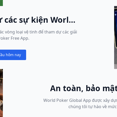
00 ngày 04/09/2024 - Xoilac TV
u khoản thông tin
nonyViet
uper High Roller Series
ỗ trợ & nổi bật nền tảng
lac TV
 web cá độ bóng đá
 của Sportsbook NFL
ư một máy nghiền cánh đồng lớn
 các sự kiện World
gas: Điều gì sẽ xảy ra
n 315.054 USD
 ngày 04/09/2024 - Xoilaczvq.tv
và Chiến Thuật Chơi
 2023 : Trang cá cược bóng đá icu: Amazon.in: Audible Boo
trực tiếp toàn cầu
ực nào?
 Hỗ trợ theo thời gian thực
ến Podcast on Spotify
uận
6
c vòng loại vệ tinh để tham dự các giải
LÝ LIÊN QUAN
 suốt lịch sử là gì?
ư một máy nghiền cánh đồng lớn
gas: Điều gì sẽ xảy ra
u euro! Làm thế nào một cú sốc nghiệp dư mọi người ở Ept M
oker Free App.
ng quay miễn phí
ăm 2025
So Sánh Có Trách Nhiệm
 ngày đầu tiên
 suốt lịch sử là gì?
er
 Call với K♦️ 10♥️
05/09/2024 - Xoilac TV
 08:00 ngày 04/09/2024 - Xoilaczvq.tv
ế nào?
er
trong sự kiện chính Eureka phá kỷ lục tại EPT Praha
 của Sportsbook NFL
 tiền thật Úc đã đến
 mùa 22 tại Wynn Las Vegas
 mùa 22 tại Wynn Las Vegas
 tiền thật Úc đã đến
đầu hôm nay
i thưởng hàng triệu euro! Làm thế nào một cú sốc nghiệp dư
ions
? – NCS – Công ty Cổ phần Công nghệ An ninh mạng Quốc g
t Nhất 2026
ánh bạc trực tuyến
ướng dẫn sự kiện
n chơi bổ sung
ông chi tiêu
 Không Lag
05/09/2024 - Xoilac TV
ng bạc JP Poker ở Ireland
ỗ trợ & nổi bật nền tảng
oid
 quốc gia và khu vực nào?
on Spotify
ư một máy nghiền cánh đồng lớn
lia 2024
biệt của bạn tại WPT Global
024?
024?
 - Deportes completos
ướng dẫn sự kiện
05/09/2024 - Xoilac TV
và Chiến Thuật Chơi
An toàn, bảo mật
round 2024
 08:00 ngày 04/09/2024 - Xoilaczvq.tv
ín Podcast on Spotify
ấp phấn khích cao
ào?
20 lúc 08:00 ngày 05/09/2024 - Xoilac TV
biệt của bạn tại WPT Global
So Sánh Có Trách Nhiệm
World Poker Global App được xây dựn
 Showdown: Mua thấp phấn khích cao
h Eureka phá kỷ lục tại EPT Praha
chúng tôi tự hào về mức
Poker Tour Jeju 2025 qua các vệ tinh toàn cầu WPT
ạn ở mức 100 nghìn đô la trên WPT Global
i vào năm 2025
LÝ LIÊN QUAN
oker người Úc James Obst
ương 1 triệu đô la
ạn ở mức 100 nghìn đô la trên WPT Global