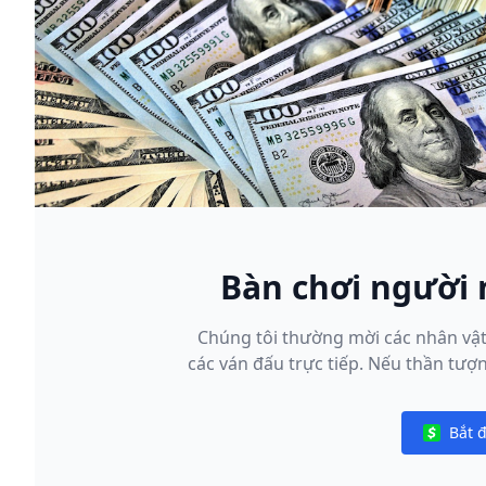
Một người phụ nữ hướng dẫn lựa chọn đồ chơi tình d
Giới thiệu - Web Cá Độ Bóng Đá Fun - Cá Cược Trực Tuy
Cory Zeidman nhận tội về kế hoạch gian lận cá cược th
Tùy chọn thanh toán tại EVERYGAME Poker: Giao dịch
Hướng dẫn sự kiện WPT Paris 2024
Bitstarz không cần tiền thưởng lên tới 5 BTC và 200 vò
Xem Đá Bóng Trực Tiếp Ở Đâu? Top 1
Kèo Bóng Đá Châu Âu: Hướng Dẫn Chi Tiết và Cách Đọ
Tiền thưởng chào mừng sòng bạc trực tuyến không có 
Giới Thiệu Casino Online BK8
Doug Polk phải đối mặt với phản ứng dữ dội khi chơi tr
Chơi Game Bài Tiến Lên Miền Nam Miễn Phí
Xem Bóng Đá Trực Tiếp Miễn Phí HD Không Lag
Trang Cá Cược Bóng Đá Uy Tín: Bộ T
Cách tải xuống WPTGO và bắt đầu
Lịch thi WPT Châu Á Thái Bình Dương 2024-2025
Cập Nhật Link Vào MIBET Mới Nhất Không Bị Chặn? - A
Giải vô địch WPT Prime trở lại với Jereld Sam Shining
Ai đã phát minh ra trò chơi roulette?
Giải vô địch thế giới WPT 2024 khai mạc tại Wynn Las Ve
trang cá độ bóng đá
Vì sao nạn cá cược bóng đá online còn “dai dẳng”?
WPT Global từ Chủ nhật Hyper PKO Showdown: Mua th
Chơi bài xì phé trực tuyến trên Android: Hướng dẫn n
Casino online - Thế giới cá cược trực tuyến đẳng cấp
Là poker trực tuyến được gian lận?
Vui Cùng Dafabet – Khám Phá Thế Giới Cá Cược Đẳng 
Cách nào để ngăn quảng cáo trực tu
Tương lai của trò chơi roulette là gì?
Kèo Bóng Đá Là Gì? Bí Quyết Thắng Lớn Cho Tân Thủ!
Cách bắt đầu chơi bài xì phé trực tuyến vào năm 2025
WSOP USA Top 8 Câu hỏi thường gặp
Đề xuất chặn xem bóng đá lậu trên trang web xôi lạc B
sirusinfotech.in
Kèo bóng đá hôm nay Tỷ lệ kèo nhà c
Phòng ngừa đấu tranh tội phạm liên quan đến cá độ đ
Giải vô địch thế giới WPT 2024 khai mạc tại Wynn Las Ve
Hướng dẫn sự kiện WPT Paris 2024
Cuộc thi Discord nóng lên: Hãy tham gia hành động!
Web Cá Cược Bóng Đá: Cách Kiểm Tra Tên Miền Bảo Mậ
WPT Global ¥ 110 CN ¥ triệu Chủ nhật Hyper PKO Sh
Trực tiếp Nữ Colombia U20 vs Nữ Cam
Một số vụ bê bối và tranh cãi nổi tiếng về roulette trong
Giới Thiệu Casino Online Vip79
Sòng bạc tiền thưởng hàng đầu không có tiền gửi vào 
Là poker trực tuyến được gian lận?
Ngày 20-25 tháng 9 năm 2024 Giải vô địch WPT Úc
Ngôi sao đang lên của Brazil gây sốc cho tất cả mọi n
Hyper Dash trong WPT Global là gì? 
Vui Cùng Dafabet – Khám Phá Thế Giới Cá Cược Đẳng 
Cuộc thi Discord nóng lên: Hãy tham gia hành động!
WPT Global Cow Boy: Quan điểm của người chơi
trang cá độ bóng đá
trang cá cược bóng đá uy tín
trang cá độ bóng đá
Top 5 Nhà Cái Uy Tín Nhất Việt Nam 
trang cá cược bóng đá
các trang web cá cược bóng đá
web cá cược bóng đá
WPT Global Million Hyper PKO Showdown: Chi tiết & H
Sòng bạc toàn cầu WPT: Một cuộc phiêu lưu đầy thú vị
Giải vô địch thế giới WPT 2024 khai mạc tại Wynn Las Ve
Các quy tắc và lựa chọn cá cược ban 
Bitstarz không cần tiền thưởng lên tới 5 BTC và 200 vò
Rake Chase là gì?
- YouTube
Một người phụ nữ hướng dẫn lựa chọn đồ chơi tình d
Cách giành chiến thắng tại trực tuyến Blackjack: Chiế
Điều khoản sử dụng - Các vấn đề liên quan đến các điề
Xem Bóng Đá Trực Tiếp Miễn Phí Full
Luật Chơi Poker Online tại DA88
Chơi Game Bài Tiến Lên Miền Nam Miễn Phí
CÁ ĐỘ BÓNG ĐÁ QUA MẠNG VÀ NHỮNG VẤN ĐỀ PHÁP 
Sử dụng mã tiền thưởng WPT777 để yêu cầu ưu đãi đặc 
Mẹo mới toàn cầu của WPT: Xem trước cá cược tuần 6
sirusinfotech.in
Bàn chơi người 
CÁ ĐỘ BÓNG ĐÁ
WPT Global vs GGPoker: Bạn nên chọn nền tảng poker
Tổng giải thưởng của WPT Prime Đài Loan là bao nhiêu
Mẹo mới toàn cầu của WPT: Xem trước cá cược tuần 6
Quy tắc mới cho Thiên đường WSOP: Thiết bị điện tử và
Chơi bài xì phé trực tuyến trên Android: Hướng dẫn n
Nhận định soi kèo nhà cái hôm nay với tin soikeo chuyên
Cập Nhật Link Vào MIBET Mới Nhất K
Sách hướng dẫn giải đấu WPT Australia 2024
22bet – Trải Nghiệm Cá Cược Trực Tuyến Đẳng Cấp
- YouTube
Martin Tsvetanov giành chiến thắng trong sự kiện chín
Đánh giá về Everygame Poker: Hướng dẫn chơi Poker t
Nhà tài trợ Tiêu đề WPT Global Now cho Triton Poker S
Website bóng đá lậu tiếp tay cho cá 
Chúng tôi thường mời các nhân vật
Giới Thiệu Casino Online Vip79
Lễ hội mùa xuân toàn cầu WPT: 7.000.000 đô la giải t
Xem Bóng Đá Trực Tiếp Miễn Phí HD Không Lag
Phil Ivey tổ chức trò chơi gặp gỡ lễ hội tại Wynn Las V
Là poker trực tuyến được gian lận?
Công nghệ đã ảnh hưởng đến trò chơi roulette như th
các ván đấu trực tiếp. Nếu thần tượ
WPT Global có ứng dụng di động không?
11 ứng dụng và trò chơi poker hay nhất dành cho Andr
Trực tiếp Ramhlun Athletic vs Venghlun FC vào lúc 13:30
Web Cá Cược Bóng Đá: Cách Kiểm Tra Tên Miền Bảo Mậ
Một số vụ bê bối và tranh cãi nổi tiếng về roulette trong
Sách hướng dẫn giải đấu WPT Australia 2024
các trang web cá cược bóng đá
thi đấu và g
10+ Trang Cá Cược Bóng Đá ICU Online Uy Tín HOT Nhất
Top 10 trang cá độ bóng đá online uy tín nhất việt nam
Oops there was an error! Horse Gossip
Web Cá Độ Bóng Đá Fun - Cá Cược Trực Tuyến Podcast 
Sòng bạc trực tuyến đáng tin cậy nhất: WPT Global
Poker toàn cầu có phải là tiền thật không?
Kèo Bóng Đá Châu Âu: Hướng Dẫn Ch
Giải Đáp Câu Hỏi thường gặp khi truy cập website - Xoi
Kèo Bóng Đá Châu Âu: Hướng Dẫn Chi Tiết và Cách Đọ
Martin Tsvetanov giành chiến thắng trong sự kiện chín
Bạn có biết trò chơi poker trực tuyến WPTGO
sirusinfotech.in
Những quốc gia nào có thể chơi WPTGlobal vào năm 2
Bắt 
Cuộc thi Discord nóng lên: Hãy tham
Notificat
Ngôi sao đang lên của Brazil gây sốc cho tất cả mọi n
Bạn có thể chơi WPT Global ở đâu? Các quốc gia được h
Top 10 Trang Web Cá Độ Bóng Đá Uy Tín Nhất 2026
Nhà tài trợ Tiêu đề WPT Global Now cho Triton Poker S
Các giải đấu poker trực tuyến hàng đầu để xem và chơ
Vì sao nạn cá cược bóng đá online còn “dai dẳng”?
- YouTube
Bạn có biết trò chơi poker trực tuyến WPTGO
Vui Cùng Dafabet – Khám Phá Thế Giới Cá Cược Đẳng 
Hướng dẫn rút tiền toàn cầu của WPT: Tiền mặt được t