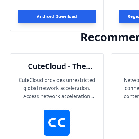
Android Download
Regis
Recommend
CuteCloud - The
Cutest Cloud
CuteCloud provides unrestricted
Networ
global network acceleration.
conne
Access network acceleration
conten
services connected with
hundreds of content providers
worldwide. With up to 2000Mbps
single-line access capacity and
1000+ high-speed servers