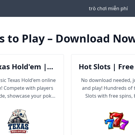
trò chơi miễn phí
 to Play – Download Now
xas Hold'em |
Hot Slots | Free
attle Online
Online
ssic Texas Hold'em online
No download needed, ju
e! Compete with players
and play! Hundreds of
de, showcase your poker
Slots with free spins,
 and win real cash prizes!
rounds, and non-stop