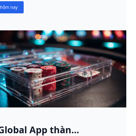
 hôm nay
s
không chi tiêu một xu
 không?
Global App thành