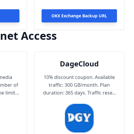
OKX Exchange Backup URL
net Access
DageCloud
media
10% discount coupon. Available
umber of
traffic: 300 GB/month. Plan
e limit.
duration: 365 days. Traffic reset:
mit.
reset on order date or by
purchasing traffic package.
Maximum achievable bandwidth:
1000 Mbps. Node protocol:
Trojan.