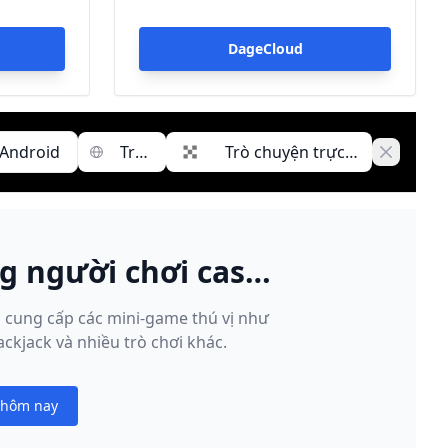
DageCloud
 Android
Trò
Trò chuyện trực
Close ba
chơi
tiếp
H5
ia Việt Nam
g người chơi cash
ất thế giới
 cung cấp các mini-game thú vị như
ackjack và nhiều trò chơi khác.
ks & Originals
 hôm nay
s
ks & Originals