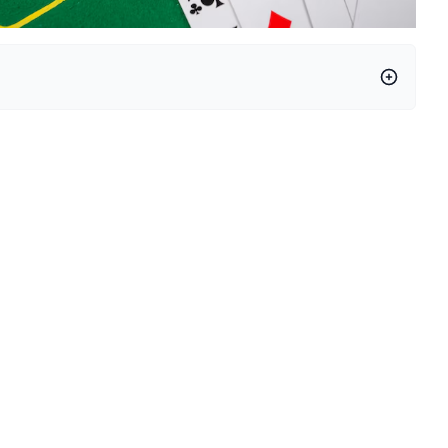
Poker World chào đón một con ngựa siêu tối!
ks & Originals
Poker World chào đón một con ngựa siêu tối!