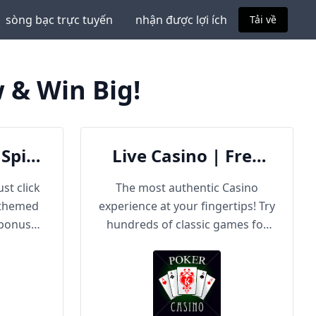
sòng bạc trực tuyến
nhận được lợi ích
Tải về
 & Win Big!
 Spins
Live Casino | Free
Trial Play
st click
The most authentic Casino
 themed
experience at your fingertips! Try
 bonus
hundreds of classic games for
 fun!
free, feel the thrill, win real
rewards!