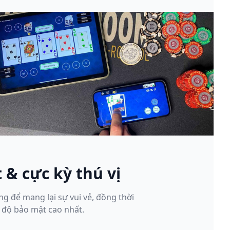
ks & Originals
onte Carlo?
 mọi người ở Ept Monte Carlo?
ia Việt Nam
 & cực kỳ thú vị
g để mang lại sự vui vẻ, đồng thời
 độ bảo mật cao nhất.