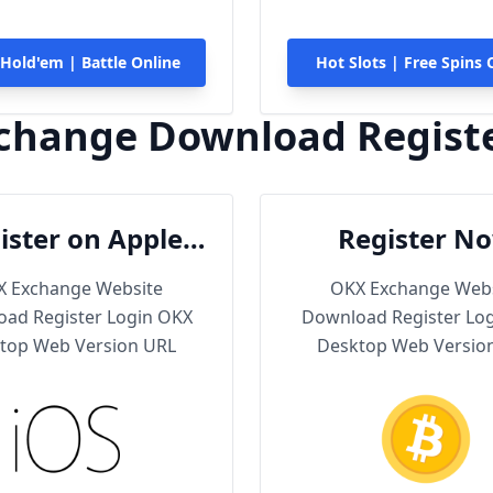
 Hold'em | Battle Online
Hot Slots | Free Spins 
change Download Registe
ister on Apple
Register N
App Store
X Exchange Website
OKX Exchange Webs
ad Register Login OKX
Download Register Lo
top Web Version URL
Desktop Web Versio