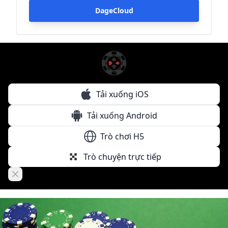
DageCloud
web cá cược bóng đá
Những quốc gia nào có thể chơi WPTGlobal vào năm 2024?
‎1xBet: Cá cược thể thao trên App Store
Sách hướng dẫn giải đấu WPT Playground 2024
Tải xuống iOS
Hướng dẫn rút tiền toàn cầu của WPT: Tiền mặt được thực 
Giải vô địch thế giới WPT 2024 khai mạc tại Wynn Las Vegas:
Tải xuống Android
Sách hướng dẫn giải đấu WPT Australia 2024
Một phát bắn - Giải đấu Freezeout của WPT Global
Trò chơi H5
Bạn không thể tải xuống và chơi WPT Poker Global ở các qu
Trò chuyện trực tiếp
Top Trang Web Xem Bóng Đá Trực Tuyến Miễn Phí Mượt Nh
WPT Global ¥ 110 CN ¥ triệu Chủ nhật Hyper PKO Showdo
Close banner
web cá cược bóng đá
Tin soi kèo hôm nay Nhận định kèo bóng đá cùng chuyên gia
các trang web cá cược bóng đá
trang cá cược bóng đá
các trang web cá cược bóng đá
- YouTube
Nguồn gốc của cái tên Roulette là gì?
Tiền thưởng chào mừng sòng bạc trực tuyến không có tiền
Top 10 Trang Web Cá Độ Bóng Đá Uy Tín Nhất 2026
Cách giành chiến thắng tại các vị trí trực tuyến vào năm 20