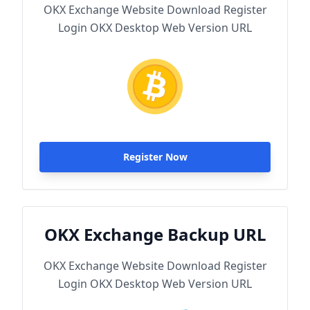
OKX Exchange Website Download Register
Login OKX Desktop Web Version URL
Register Now
OKX Exchange Backup URL
OKX Exchange Website Download Register
Login OKX Desktop Web Version URL