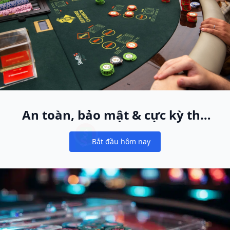
Cuộc đua gay cấn dành cho Cầu thủ xuất sắc nhất WPT mùa
Top 5 Nhà Cái Uy Tín Nhất Việt Nam 2024
Cách chơi WPT Global trên máy tính của bạn 2024
Xem Bóng Đá Trực Tiếp Miễn Phí HD Không Lag
Giới thiệu - Web Cá Độ Bóng Đá Fun - Cá Cược Trực Tuyến P
Doug Polk phải đối mặt với phản ứng dữ dội khi chơi trong 
Cách giành chiến thắng tại các vị trí trực tuyến vào n
Top 10 trang cá độ bóng đá uy tín nhất Việt Nam 2024
WPT Global Cow Boy: Quan điểm của người chơi
Điều khoản tiền thưởng toàn cầu của WPT: Tiền mặt được t
Các Trang Web Cá Cược Bóng Đá: Cách Lập Danh Sách So 
Giới Thiệu Casino Online BK8
Cách chơi WPT Global trên máy tính của bạn 2024
- YouTube
Ngày 20-25 tháng 9 năm 2024 Giải vô địch WPT Úc
Sử dụng đô la hộ chiếu toàn cầu WPT để vào các sự kiện cổ
Đánh giá về Everygame Poker: Hướng dẫn chơi Poker trực 
Trực tiếp Nữ Colombia U20 vs Nữ Cameroon U20 vào lúc 08:
Cuộc đua gay cấn dành cho Cầu thủ xuất sắc nhất WPT mùa
Trực tiếp Yokohama Marinos vs C. Sapporo lúc 17:00 ngày 0
các trang web cá cược bóng đá
Công nghệ đã ảnh hưởng đến trò chơi roulette như thế nà
Ngày 20-25 tháng 9 năm 2024 Giải vô địch WPT Úc
Tỷ lệ kèo nhà cái trước trận đấu - Tỉ lệ kèo Ngoại hạng Anh
Cách tải xuống WPTGO và bắt đầu
Chỉ dẫn chơi cá độ bóng đá Fb88 chuẩn cho cược thủ – Niti
Trực tiếp Tsirang FC vs BFF Academy U19 vào lúc 16:00 ngày 
Đối tác toàn cầu của WPT với Câu lạc bộ bài Poker & Sò
Trực tiếp Ramhlun Athletic vs Venghlun FC vào lúc 13:30 ngà
Giải vô địch WPT Prime trở lại với Jereld Sam Shining
Texas Holdem Flop có nghĩa là gì?
Quảng cáo mới nhất của WPT Global: vé cho một số tiền ch
Top Trang Web Xem Bóng Đá Trực Tuyến Miễn Phí Mượt Nh
Trang Cá Cược Bóng Đá: Cách Đọc Tỷ Lệ Kèo Và Quy Tắc Th
Tin soi kèo hôm nay Nhận định kèo bóng đá cùng chuyên
Tin soi kèo hôm nay Nhận định kèo bóng đá cùng chuyên gia
Kèo Bóng Đá Là Gì? Bí Quyết Thắng Lớn Cho Tân Thủ!
Lịch thi WPT Châu Á Thái Bình Dương 2024-2025
Một phát bắn - Giải đấu Freezeout của WPT Global
Cách bắt đầu chơi bài xì phé trực tuyến vào năm 2025: Hư
Thể thao - Cơ hội cá cược thể thao bóng đá hấp dẫn
Đề xuất chặn xem bóng đá lậu trên trang web xôi lạc B
trang cá độ bóng đá
trang cá độ bóng đá
trang cá cược bóng đá uy tín
trang cá độ bóng đá
trang cá cược bóng đá uy tín
trang cá cược bóng đá uy tín
Sử dụng đô la hộ chiếu toàn cầu WPT để vào các sự kiệ
Hướng dẫn rút tiền toàn cầu của WPT: Tiền mặt được thực 
James Obst giành chức vô địch WPT Australia và giành được
Sòng bạc trực tuyến đáng tin cậy nhất: WPT Global
- YouTube
Chỉ dẫn chơi cá độ bóng đá Fb88 chuẩn cho cược thủ – Niti
Texas Holdem Flop có nghĩa là gì?
Xem Bóng Đá Trực Tiếp Miễn Phí HD Không Lag
Sử dụng đô la hộ chiếu toàn cầu WPT để vào các sự kiện cổ
Nguồn gốc của cái tên Roulette là gì?
Top 10 trang cá độ bóng đá uy tín nhất Việt Nam 2024 - D
Giới Thiệu Casino Online Vip79
Top 10+ Trang Cá Cược Bóng Đá Uy Tín Trực Tuyến Việt Na
Các giải đấu hàng ngày từ WPT Global
Web Cá Độ Bóng Đá Fun - Cá Cược Trực Tuyến Podcast 
An toàn, bảo mật & cực kỳ thú
Top 10 trang cá độ bóng đá uy tín nhất Việt Nam 2024
WPT Global vs GGPoker: Bạn nên chọn nền tảng poker nào
Rake Chase là gì?
Cá độ bóng đá online có phải là hình thức phạm tội đánh b
Tổng giải thưởng của WPT Prime Đài Loan là bao nhiêu
Cập Nhật Link Vào MIBET Mới Nhất Không Bị Chặn? - Anony
2025 Vụ nổ WSOP! Các định dạng mới + Giải thưởng lớn
Xem Bóng Đá Trực Tiếp Miễn Phí Full HD - Link Hot 2026
Giải vô địch WPT Prime trở lại với Jereld Sam Shining
Martin Tsvetanov giành chiến thắng trong sự kiện chính Eu
Cuộc thi Discord nóng lên: Hãy tham gia hành động!
Trang Cá Độ Bóng Đá: Cách So Sánh Website Bằng Tiêu Chí
Chỉ dẫn chơi cá độ bóng đá Fb88 chuẩn cho cược thủ – Niti
vị
Phil Ivey tổ chức trò chơi gặp gỡ lễ hội tại Wynn Las V
WSOP USA Top 8 Câu hỏi thường gặp
Đề xuất chặn xem bóng đá lậu trên trang web xôi lạc Báo D
10+ Trang Cá Cược Bóng Đá ICU Online Uy Tín HOT Nhất 202
Sử dụng mã tiền thưởng WPT777 để yêu cầu ưu đãi đặc biệt
Sòng bạc toàn cầu WPT: Một cuộc phiêu lưu đầy thú vị
WPT Global Cow Boy: Quan điểm của người chơi
Bắt đầu hôm nay
Một số vụ bê bối và tranh cãi nổi tiếng về roulette trong
Notifications
Tiêu đề EPT củng cố danh tiếng của Stephen Song như mộ
Làm cho Phil Ivey cười có thể biến thành một ngày trả lương
Chơi Tiến Lên Miền Nam Offline: Hướng Dẫn Tải Game và C
Cách đủ điều kiện tham gia các sự kiện trực tuyến của WP
WPT Global: Sự lựa chọn hàng đầu cho người chơi poker
Cách giành chiến thắng tại trực tuyến Blackjack: Chiến lượ
Các quy tắc và lựa chọn cá cược ban đầu cho roulette là
Sử dụng mã tiền thưởng WPT777 để yêu cầu ưu đãi đặc biệt
Sách hướng dẫn giải đấu WPT Australia 2024
Texas Holdem Flop có nghĩa là gì?
Top 10 trang cá độ bóng đá uy tín nhất Việt Nam 2024
Các giải đấu hàng ngày từ WPT Global
Sòng bạc toàn cầu WPT: Một cuộc phiêu lưu đầy thú vị
22bet – Trải Nghiệm Cá Cược Trực Tuyến Đẳng Cấp
Phil Ivey tổ chức trò chơi gặp gỡ lễ hội tại Wynn Las Vegas
Frank Stepuchin dẫn đầu RRPO WPT Seminole 2024 sau ngà
Top 10+ Trang Cá Cược Bóng Đá Uy Tín Trực Tuyến Việt Na
Ai có nhiều vòng tay WSOP nhất?
Ai có nhiều vòng tay WSOP nhất?
Lễ hội mùa xuân toàn cầu WPT: 7.000.000 đô la giải thưởn
Tỷ lệ kèo nhà cái trước trận đấu - Tỉ lệ kèo Ngoại hạng Anh
- YouTube
WPT Global từ Chủ nhật Hyper PKO Showdown: Mua thấp p
Luật Chơi Poker Online tại DA88
Trang Cá Cược Bóng Đá: Cách Đọc Tỷ Lệ Kèo Và Quy Tắc Th
Cuộc đua gay cấn dành cho Cầu thủ xuất sắc nhất WPT mùa
Chơi Game Bài Tiến Lên Miền Nam Miễn Phí
Ai đang bán chỗ tiếp tay cho quảng cáo cờ bạc cá độ? - Tuổi
Giải vô địch tiền thưởng vàng: Cú sút hàng tuần của bạn ở
Một người phụ nữ hướng dẫn lựa chọn đồ chơi tình dục h
Nhà tài trợ Tiêu đề WPT Global Now cho Triton Poker Super 