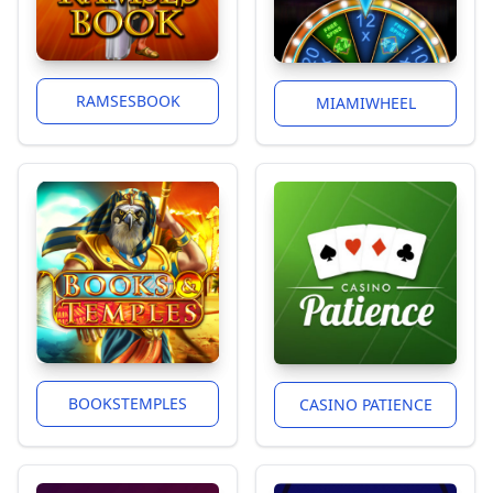
RAMSESBOOK
MIAMIWHEEL
BOOKSTEMPLES
CASINO PATIENCE