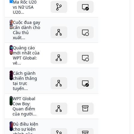
Ma Rốc U20
vs Nữ USA
U20...
Cuộc đua gay
cấn dành cho
Cầu thủ
xuất...
Quảng cáo
mới nhất của
WPT Global:
vé...
Cách giành
chiến thắng
tại trực
tuyến...
WPT Global
Cow Boy:
Quan điểm
của người...
Đủ điều kiện
cho sự kiện