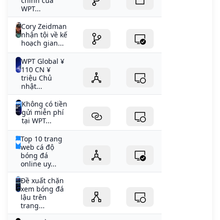
chính của
WPT...
Cory Zeidman
nhận tội về kế
hoạch gian...
WPT Global ¥
110 CN ¥
triệu Chủ
nhật...
Không có tiền
gửi miễn phí
tại WPT...
Top 10 trang
web cá độ
bóng đá
online uy...
Đề xuất chặn
xem bóng đá
lậu trên
trang...