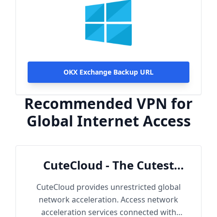
OKX Exchange Backup URL
Recommended VPN for
Global Internet Access
CuteCloud - The Cutest
Cloud
CuteCloud provides unrestricted global
network acceleration. Access network
acceleration services connected with