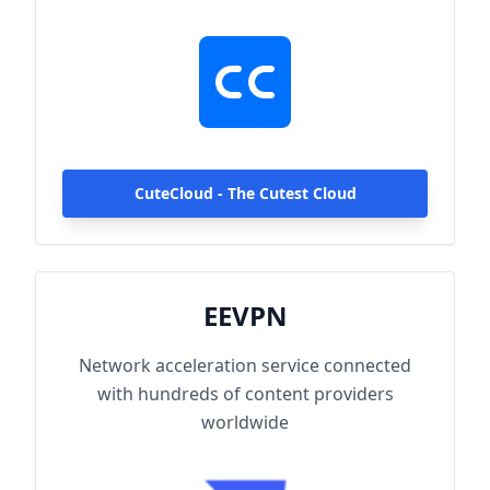
hundreds of content providers worldwide.
With up to 2000Mbps single-line access
capacity and 1000+ high-speed servers
globally, enjoy fast and stable connections
anytime, anywhere.
CuteCloud - The Cutest Cloud
EEVPN
Network acceleration service connected
with hundreds of content providers
worldwide