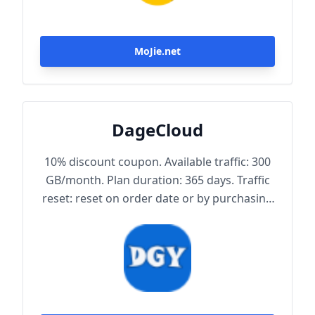
MoJie.net
DageCloud
10% discount coupon. Available traffic: 300
GB/month. Plan duration: 365 days. Traffic
reset: reset on order date or by purchasing
traffic package. Maximum achievable
bandwidth: 1000 Mbps. Node protocol:
Trojan.