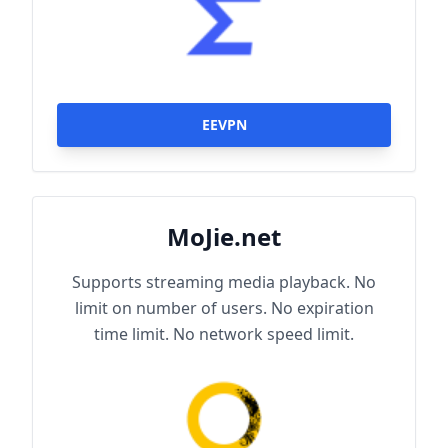
EEVPN
MoJie.net
Supports streaming media playback. No
limit on number of users. No expiration
time limit. No network speed limit.