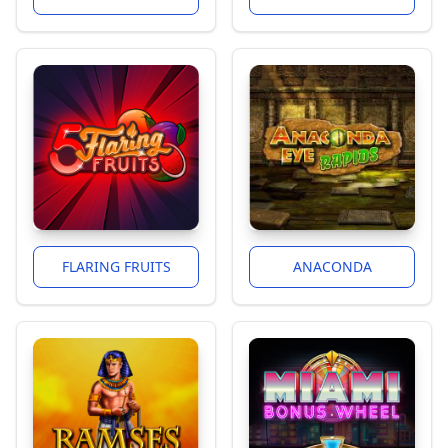
FLARING FRUITS
ANACONDA