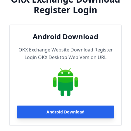
Register Login
Android Download
OKX Exchange Website Download Register
Login OKX Desktop Web Version URL
Android Download