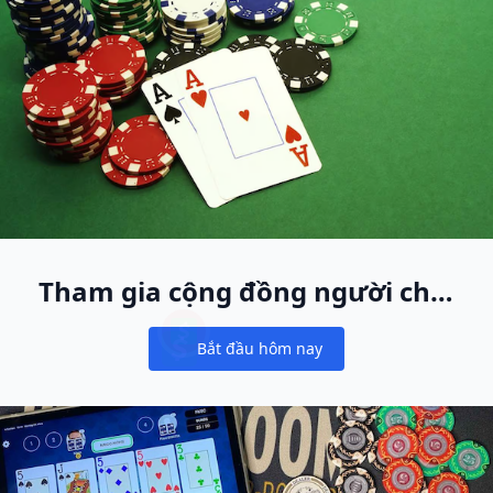
Trực tiếp Nữ Colombia U20 vs Nữ Cameroon U20 lúc 08:00 n
Trò chơi roulette lần đầu tiên được chơi ở đâu và khi nào?
WPT Global vs GGPoker: Bạn nên chọn nền tảng poker nào
- YouTube
WPT Global Million Hyper PKO Showdown: Chi tiết & Hướng
Một số vụ bê bối và tranh cãi nổi tiếng về roulette trong suốt
Trực tiếp Ramhlun Athletic vs Venghlun FC vào lúc 13:30 ngà
Các giải đấu poker trực tuyến hàng đầu để xem và chơi và
Kèo Nhà Cái Là Gì? Giải Thích Dễ Hiểu Cho Người Mới
Trực tiếp Nữ Colombia U20 vs Nữ Cameroon U20 vào lúc 08:
Rake Chase là gì?
Sòng bạc trực tuyến đáng tin cậy nhất: WPT Global
Martin Tsvetanov giành chiến thắng trong sự kiện chính Eu
Công nghệ đã ảnh hưởng đến trò chơi roulette như thế nà
Sòng bạc tiền thưởng hàng đầu không có tiền gửi vào năm 
Top Nhà Cái Bóng Đá Uy Tín 2026: Đặt Cược Siêu Hời!
Đủ điều kiện cho sự kiện chính của WPT Global thông qua 
Đề xuất chặn xem bóng đá lậu trên trang web xôi lạc Báo D
Cách đủ điều kiện tham gia các sự kiện trực tuyến của WP
Cuộc thi Discord nóng lên: Hãy tham gia hành động!
Xem Đá Bóng Trực Tiếp Ở Đâu? Top 10 Địa Chỉ Uy Tín 2026
WPT Global tổ chức sự kiện ở những quốc gia và khu vực n
Cách chơi WPT Global trên máy tính của bạn 2024
Trangcacuoc88 Cá Độ Bóng Đá - Top 10 Web Cá Độ Uy Tín P
Top Nhà Cái Bóng Đá Uy Tín 2026: Đặt Cược Siêu Hời!
Martin Tsvetanov giành chiến thắng trong sự kiện chính Eu
Cảnh báo chiêu tặng bảng quảng cáo lồng ghép trang web
WPT Global tổ chức sự kiện ở những quốc gia và khu vực n
Cá cược là gì? Hiểu rõ khái niệm và rủi ro pháp lý
Poker toàn cầu có phải là tiền thật không?
Những quốc gia nào bị hạn chế trên WPT Global?
Poker toàn cầu có phải là tiền thật không?
Giải vô địch WPT khơi dậy tinh thần của huyền thoại Poker
Xử nghiêm hành vi công khai quảng cáo cá độ
trang cá độ bóng đá
trang cá cược bóng đá uy tín
web cá cược bóng đá
Đối tác toàn cầu của WPT với Câu lạc bộ bài Poker & Sòng b
Ngôi sao đang lên của Brazil gây sốc cho tất cả mọi người
Tin soi kèo hôm nay Nhận định kèo bóng đá cùng chuyên gia
Tham gia cộng đồng người chơi
Frank Stepuchin dẫn đầu RRPO WPT Seminole 2024 sau ngà
11 ứng dụng và trò chơi poker hay nhất dành cho Android
Đủ điều kiện tham quan Red Dragon Poker Tour Jeju 2025 q
Chỉ dẫn chơi cá độ bóng đá Fb88 chuẩn cho cược thủ – Niti
Quảng cáo mới nhất của WPT Global: vé cho một số tiền ch
Xem Bóng Đá Trực Tiếp Miễn Phí Full HD - Link Hot 2026
cash game lớn nhất thế giới
Top 10 trang cá độ bóng đá online uy tín nhất việt nam
10+ Trang Cá Cược Bóng Đá ICU Online Uy Tín HOT Nhất 202
Sách hướng dẫn giải đấu WPT Australia 2024
Bắt đầu hôm nay
Notifications
- YouTube
Ứng dụng sòng bạc trực tuyến hàng đầu năm 2025
Cuộc thi Discord nóng lên: Hãy tham gia hành động!
Nhận định soi kèo nhà cái hôm nay với tin soikeo chuyên gia
Trực tiếp Nữ Colombia U20 vs Nữ Cameroon U20 vào lúc 08:
Một người phụ nữ hướng dẫn lựa chọn đồ chơi tình dục h
Chơi bài xì phé trực tuyến trên Android: Hướng dẫn năm 2
Lịch thi WPT Châu Á Thái Bình Dương 2024-2025
Một số vụ bê bối và tranh cãi nổi tiếng về roulette trong suốt
Trang Cá Độ Bóng Đá: Cách So Sánh Website Bằng Tiêu Chí
Frank Stepuchin dẫn đầu RRPO WPT Seminole 2024 sau ngà
WPT Global từ Chủ nhật Hyper PKO Showdown: Mua thấp p
Chơi Tiến Lên Miền Nam Offline: Hướng Dẫn Tải Game và C
sirusinfotech.in
Paulius Plausinaitis thắng GGMmillion$ SHR với số tiền 31