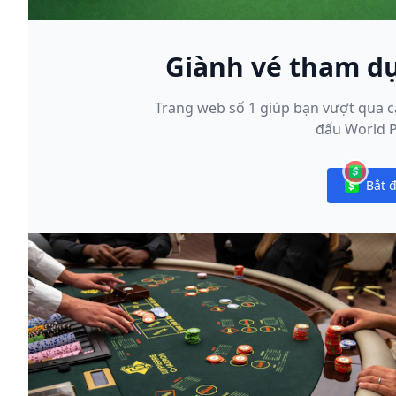
Vì sao nạn cá cược bóng đá online còn “dai dẳng”?
Không có tiền gửi miễn phí tại WPT Global - chơi mà kh
Poker toàn cầu có phải là tiền thật không?
Chỉ dẫn chơi cá độ bóng đá Fb88 chuẩn cho cược thủ – 
trang cá độ bóng đá
trang cá cược bóng đá uy tín
trang cá độ bóng đá
Trực tiếp Tsirang FC vs BFF Academy U19 vào lúc 16:00 
trang cá cược bóng đá uy tín
trang cá cược bóng đá uy tín
trang cá cược bóng đá uy tín
Thể thao - Cơ hội cá cược thể thao bóng đá hấp dẫn
Bạn không thể tải xuống và chơi WPT Poker Global ở c
Website bóng đá lậu tiếp tay cho cá độ?
Trực tiếp Nữ Ma Rốc U20 vs Nữ USA U20 lúc 08:00 ngày 
Rake Chase là gì?
Hướng dẫn rút tiền toàn cầu của WPT: Tiền mặt được t
Điều khoản tiền thưởng toàn cầu của WPT: Tiền mặt đư
Giành vé tham dự
Ngày 20-25 tháng 9 năm 2024 Giải vô địch WPT Úc
Làm cho Phil Ivey cười có thể biến thành một ngày trả l
Bạn có thể chơi WPT Global ở đâu? Các quốc gia được h
Cảnh báo chiêu tặng bảng quảng cáo lồng ghép trang
Nguồn gốc của cái tên Roulette là gì?
Tiền thưởng chào mừng sòng bạc trực tuyến không có 
James Obst giành chức vô địch WPT Australia và giành 
Poker Free App 
Giới thiệu - Web Cá Độ Bóng Đá Fun - Cá Cược Trực Tuy
Giải Đáp Câu Hỏi thường gặp khi truy cập website - Xoi
Không có tiền gửi miễn phí tại WPT Global - chơi mà kh
Bitstarz không cần tiền thưởng lên tới 5 BTC và 200 vò
Tiêu đề EPT củng cố danh tiếng của Stephen Song nh
Trò chơi roulette lần đầu tiên được chơi ở đâu và khi n
Không có tiền gửi miễn phí tại WPT Global - chơi mà kh
Trang web số 1 giúp bạn vượt qua cá
Giải Đáp Câu Hỏi thường gặp khi truy cập website - Xoi
Bitstarz không cần tiền thưởng lên tới 5 BTC và 200 vò
Phần thưởng chào mừng mới của WPT Global: lên tới 
2025 Vụ nổ WSOP! Các định dạng mới + Giải thưởng lớn
Timothy Chung: Từ tiệc sinh nhật đến nhà vô địch WPT
10+ Trang Cá Cược Bóng Đá ICU Online Uy Tín HOT Nhất
Bitstarz không cần tiền thưởng lên tới 5 BTC và 200 vò
đấu World P
Một phát bắn - Giải đấu Freezeout của WPT Global
Mẹo mới toàn cầu của WPT: Xem trước cá cược tuần 6
Cá độ bóng đá online có phải là hình thức phạm tội đá
Sách hướng dẫn giải đấu WPT Playground 2024
Tiền thưởng chào mừng sòng bạc trực tuyến không có 
WPT Australia Returns: Thời điểm quan trọng của poker
Timothy Chung: Từ tiệc sinh nhật đến nhà vô địch WPT
các trang web cá cược bóng đá
WSOP USA Top 8 Câu hỏi thường gặp
Trực tiếp Nữ Colombia U20 vs Nữ Cameroon U20 lúc 08:
Các giải đấu hàng ngày từ WPT Global
Công nghệ đã ảnh hưởng đến trò chơi roulette như th
22bet – Trải Nghiệm Cá Cược Trực Tuyến Đẳng Cấp
Trực tiếp Ramhlun Athletic vs Venghlun FC vào lúc 13:30
Đủ điều kiện cho sự kiện chính của WPT Global thông 
Cập Nhật Link Vào MIBET Mới Nhất K
Top Trang Web Xem Bóng Đá Trực Tuyến Miễn Phí Mượ
Xem Bóng Đá Trực Tiếp Miễn Phí Full HD - Link Hot 202
Roulette đóng vai trò gì trong văn hóa đại chúng chẳ
Cách giành chiến thắng tại trực tuyến Blackjack: Chiế
Trang Cá Cược Bóng Đá: Cách Đọc Tỷ Lệ Kèo Và Quy Tắ
Phòng ngừa đấu tranh tội phạm liên quan đến cá độ đ
Bắt 
Các Trang Web Cá Cược Bóng Đá: Cá
Notificat
WPT Global vs GGPoker: Bạn nên chọn nền tảng poker
WPT Global Cow Boy: Quan điểm của người chơi
TP trong WPT poker là gì?
Tỷ lệ kèo nhà cái trước trận đấu - Tỉ lệ kèo Ngoại hạng
Lịch trình giải đấu toàn cầu WPT 2025
WPT Global vs GGPoker: Bạn nên chọn nền tảng poker
Xem Bóng Đá Trực Tiếp Miễn Phí HD
CÁ ĐỘ BÓNG ĐÁ QUA MẠNG VÀ NHỮNG VẤN ĐỀ PHÁP 
Các giải đấu hàng ngày từ WPT Global
Xử nghiêm hành vi công khai quảng cáo cá độ
Là poker trực tuyến được gian lận?
Vui Cùng Dafabet – Khám Phá Thế Giới Cá Cược Đẳng 
Đánh giá về Everygame Poker: Hướng dẫn chơi Poker t
Ai đang bán chỗ tiếp tay cho quảng cá
Top 5 Nhà Cái Uy Tín Nhất Việt Nam 2024
Giới Thiệu Casino Online Vip79
Poker toàn cầu có phải là tiền thật không?
trang cá cược bóng đá uy tín
các trang web cá cược bóng đá
trang cá cược bóng đá
Vincent Meli tăng lên 100.000 với K♣️ J♣️ Francois Tosques
Tỷ lệ kèo nhà cái trước trận đấu - Tỉ lệ kèo Ngoại hạng
Chơi bài xì phé trực tuyến trên Android: Hướng dẫn n
Roulette đóng vai trò gì trong văn 
trang cá cược bóng đá uy tín
trang cá độ bóng đá
trang cá cược bóng đá uy tín
WSOP USA Top 8 Câu hỏi thường gặp
Trực tiếp Yokohama Marinos vs C. Sapporo lúc 17:00 ng
Cách giành chiến thắng tại các vị trí trực tuyến vào n
Sự trở lại của Shevliakov giành giả
Cập Nhật Link Vào MIBET Mới Nhất Không Bị Chặn? - A
Top Trang Web Xem Bóng Đá Trực Tuyến Miễn Phí Mượ
Ngôi sao đang lên của Brazil gây sốc cho tất cả mọi n
Sự trở lại của Shevliakov giành giải thưởng hàng triệ
CÁ ĐỘ BÓNG ĐÁ QUA MẠNG VÀ NHỮNG VẤN ĐỀ PHÁP 
Xử nghiêm hành vi công khai quảng cáo cá độ
Chơi bài xì phé trực tuyến trên And
Giới Thiệu Casino Online BK8
Một số vụ bê bối và tranh cãi nổi tiếng về roulette trong
11 ứng dụng và trò chơi poker hay nhất dành cho Andr
Top 10+ Trang Cá Cược Bóng Đá Uy Tín Trực Tuyến Việ
Quảng cáo mới nhất của WPT Global: vé cho một số tiề
Top Trang Web Xem Bóng Đá Trực Tuyến Miễn Phí Mượ
- YouTube
Tổng giải thưởng của WPT Prime Đài Loan là bao nhiêu
Giải vô địch thế giới WPT 2024 khai mạc tại Wynn Las Ve
Các Trang Web Cá Cược Bóng Đá: Cách Lập Danh Sách 
Ai có nhiều vòng tay WSOP nhất?
Giải vô địch WPT khơi dậy tinh thần của huyền thoại P
Lễ hội mùa xuân toàn cầu WPT: 7.000.000 đô la giải t
Nhận định soi kèo nhà cái hôm nay vớ
Giải vô địch WPT Prime trở lại với Jereld Sam Shining
Sòng bạc toàn cầu WPT: Một cuộc phiêu lưu đầy thú vị
Điều khoản tiền thưởng toàn cầu của WPT: Tiền mặt đư
Trực tiếp Ramhlun Athletic vs Venghlun FC vào lúc 13:30
Làm cho Phil Ivey cười có thể biến thành một ngày trả l
Top 10 trang cá độ bóng đá uy tín nhất Việt Nam 2024
Đủ điều kiện cho sự kiện chính của 
Giải Đáp Câu Hỏi thường gặp khi truy cập website - Xoi
Oops there was an error! Horse Gossip
TP trong WPT poker là gì?
10+ Trang Cá Cược Bóng Đá ICU Online Uy Tín HOT Nhất
10+ Trang Cá Cược Bóng Đá ICU Online Uy Tín HOT Nhất
Tùy chọn thanh toán tại EVERYGAME Poker: Giao dịch
trang cá độ bóng đá
22bet – Trải Nghiệm Cá Cược Trực Tuyến Đẳng Cấp
Xem V-League Miễn Phí Ở Đâu? 3 Cách Xem Trực Tiếp 
Sòng bạc tiền thưởng hàng đầu không có tiền gửi vào 
Ai đang bán chỗ tiếp tay cho quảng cáo cờ bạc cá độ? - T
Paulius Plausinaitis thắng GGMmillion$ SHR với số tiề
- YouTube