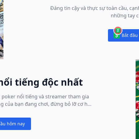
c Thanh Toán
 của Sportsbook NFL
ướng dẫn sự kiện
ngôi nhà poker on
 Anh Cup C1
 bộ bài Poker & Sòng bạc JP Poker ở Ireland
Đáng tin cậy và thực sự toàn cầu, cạn
 nhanh chóng và dễ dàng
tiền gửi 2025
026
 Call với K♦️ 10♥️
và Chiến Thuật Chơi
c Thanh Toán
những tay ch
lette của Mỹ?
 2023 : Trang cá cược bóng đá icu: Amazon.in: Audible Boo
ến Podcast on Spotify
ào?
ăm 2025 với WPT Global
 Showdown: Mua thấp phấn khích cao
c Kèo
i vào năm 2025
oid
ể thao
Bắt đầu
đầu cho roulette là gì?
er
ày 04/09/2024 - Xoilac TV
Notification
n chơi bổ sung
cho Triton Poker Super High Roller Series
được 585.359 đô la Úc
05/09/2024 - Xoilac TV
on Spotify
026
nh
 nhanh chóng và dễ dàng
on Spotify
c Kèo
 để vào các sự kiện cổ phần cao của Triton
 nào vào năm 2025?
p
lac TV
chơi roulette như thế nào?
ăm 2025 với WPT Global
oid
TGlobal vào năm 2024?
 web cá độ bóng đá
Cấp
ide Ultimate Guide
nổi tiếng độc nhất
?
 web cá độ bóng đá
ánh bạc trực tuyến
LÝ LIÊN QUAN
uper High Roller Series
un FC vào lúc 13:30 ngày 04/09/2024 - Xoilaczvq.tv
 nhanh chóng và dễ dàng
 ngày đầu tiên
ng quay miễn phí
n 315.054 USD
NG VẤN ĐỀ PHÁP LÝ LIÊN QUAN
 poker nổi tiếng và streamer tham gia
nh bạc với khung hình phạt cao nhất hay không?
 gia - Xoilac TV
00 ngày 04/09/2024 - Xoilac TV
ng của bạn đang chơi, đừng bỏ lỡ cơ hội
ào?
ế nào?
iao lưu cùng họ!
ợc thực hiện đơn giản
ương 1 triệu đô la
oker người Úc James Obst
 100 Điểm
đầu hôm nay
 Lệ Kèo Và Quy Tắc Thanh Toán
ions
ong các giải đấu của riêng mình tại The Lodge
 gì?
 gia - Xoilac TV
ương 1 triệu đô la
gười bằng cách giành giải thưởng triệu euro ở Monte Carlo 
ể thao
u euro! Làm thế nào một cú sốc nghiệp dư mọi người ở Ept M