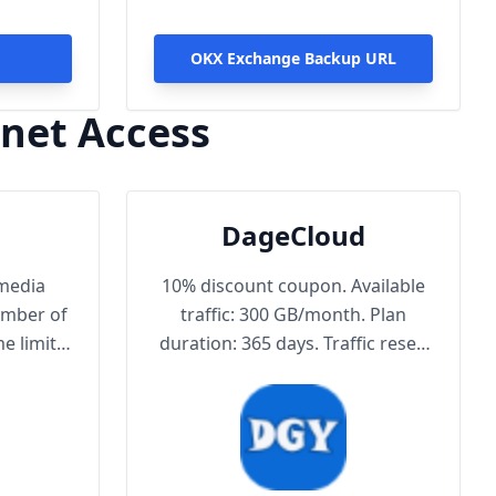
OKX Exchange Backup URL
net Access
DageCloud
media
10% discount coupon. Available
umber of
traffic: 300 GB/month. Plan
e limit.
duration: 365 days. Traffic reset:
mit.
reset on order date or by
purchasing traffic package.
Maximum achievable bandwidth:
1000 Mbps. Node protocol:
Trojan.