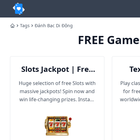
Tags
Đánh Bạc Di Động
Home
FREE Games
Slots Jackpot | Free
Te
Play & Win Big
B
Huge selection of free Slots with
Play cla
massive jackpots! Spin now and
for fre
win life-changing prizes. Instant
worldwi
play, real excitement!
skills,