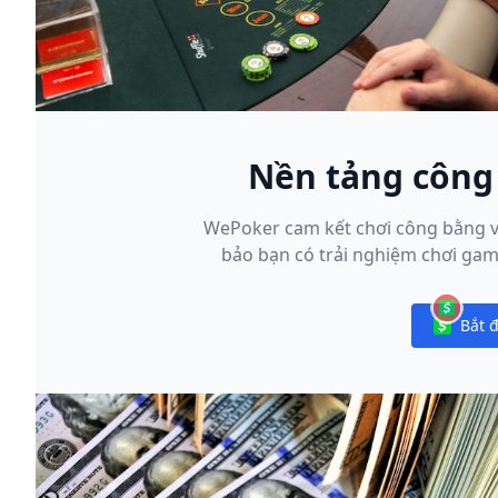
Phil Ivey tổ chức trò chơi gặp gỡ lễ
Lịch trình giải đấu toàn cầu WPT 2025
Sử dụng đô la hộ chiếu toàn cầu WPT để vào các sự kiệ
Cách giành chiến thắng tại các vị trí trực tuyến vào n
Trực tiếp Nữ Ma Rốc U20 vs Nữ USA U20 lúc 08:00 ngày 
Giới Thiệu Casino Online BK8
Oops there was an error! Horse Gossip
Vì sao nạn cá cược bóng đá online c
Website bóng đá lậu tiếp tay cho cá độ?
Website bóng đá lậu tiếp tay cho cá độ?
Hướng dẫn cá độ bóng đá online chi tiết fkdecictuzi
Tiền thưởng chào mừng sòng bạc trực tuyến không có 
Sử dụng mã tiền thưởng WPT777 để yêu cầu ưu đãi đặc 
Cách nào để ngăn quảng cáo trực tuyến cá độ bóng đá
Tổng giải thưởng của WPT Prime Đài
Ai đã phát minh ra trò chơi roulette?
Đủ điều kiện cho sự kiện chính của WPT Global thông 
Cách đủ điều kiện tham gia các sự kiện trực tuyến củ
Làm cho Phil Ivey cười có thể biến thành một ngày trả l
Luật Chơi Poker Online tại DA88
Không có tiền gửi miễn phí tại WPT Global - chơi mà kh
Lịch trình giải đấu toàn cầu WPT 202
Kèo bóng đá hôm nay Tỷ lệ kèo nhà cái 5 trực tuyến K
WPT Global ¥ 110 CN ¥ triệu Chủ nhật Hyper PKO Sh
Top 10 trang cá độ bóng đá online uy tín nhất việt nam
trang cá độ bóng đá
trang cá độ bóng đá
các trang web cá cược bóng đá
Các quy tắc và lựa chọn cá cược ban 
trang cá cược bóng đá
trang cá cược bóng đá uy tín
web cá cược bóng đá
Ứng dụng sòng bạc trực tuyến hàng đầu năm 2025
Sự ra đời của sòng bạc trực tuyến đã tác động đến trò 
Trang cá cược uy tín: Cách chọn nhanh
Frank Stepuchin dẫn đầu RRPO WPT 
Giới Thiệu Casino Online Vip79
Bitstarz không cần tiền thưởng lên tới 5 BTC và 200 vò
Luật Chơi Poker Online tại DA88
Giải Đáp Câu Hỏi thường gặp khi truy cập website - Xoi
Ngày 20-25 tháng 9 năm 2024 Giải vô địch WPT Úc
CÁ ĐỘ BÓNG ĐÁ
Nền tảng công
Xem Đá Bóng Trực Tiếp Ở Đâu? Top 1
Xem V-League Miễn Phí Ở Đâu? 3 Cách Xem Trực Tiếp 
Cảnh báo chiêu tặng bảng quảng cáo lồng ghép trang
Top 5 sòng bạc trực tuyến năm 2025: chơi ở đâu và già
Rake Chase là gì?
Mẹo mới toàn cầu của WPT: Xem trước cá cược tuần 6
Giải vô địch WPT Prime trở lại với Jereld Sam Shining
Chơi Tiến Lên Miền Nam Offline: Hư
Ngôi sao đang lên của Brazil gây sốc cho tất cả mọi n
‎1xBet: Cá cược thể thao trên App Store
Chỉ dẫn chơi cá độ bóng đá Fb88 chuẩn cho cược thủ – 
WPT Global: Sự lựa chọn hàng đầu cho người chơi pok
‎1xBet: Cá cược thể thao trên App Store
Chỉ dẫn chơi cá độ bóng đá Fb88 chuẩn cho cược thủ – 
Cuộc thi Discord nóng lên: Hãy tham
WePoker cam kết chơi công bằng v
WPT Global tổ chức sự kiện ở những quốc gia và khu v
Poker toàn cầu có phải là tiền thật không?
Casino online - Thế giới cá cược trực tuyến đẳng cấp
Chơi bài xì phé trực tuyến trên Android: Hướng dẫn n
Top 10 trang web cá độ bóng đá online uy tín nhất Việ
Luật Chơi Poker Online tại DA88
Trang Cá Độ Bóng Đá: Cách So Sánh 
bảo bạn có trải nghiệm chơi gam
Sự ra đời của sòng bạc trực tuyến đã tác động đến trò 
WPT Global ¥ 110 CN ¥ triệu Chủ nhật Hyper PKO Sh
Công nghệ đã ảnh hưởng đến trò chơi roulette như th
Đủ điều kiện cho sự kiện chính của WPT Global thông 
Bitstarz không cần tiền thưởng lên tới 5 BTC và 200 vò
- YouTube
web cá cược bóng đá
Phòng ngừa đấu tranh tội phạm liên quan đến cá độ đ
Top 5 sòng bạc trực tuyến năm 2025: chơi ở đâu và già
Cá độ bóng đá qua mạng: tin tức hình ảnh video bình l
WPT Global vs GGPoker: Bạn nên chọn nền tảng poker
Trang cá cược uy tín: Cách chọn nhanh
Kèo Nhà Cái Là Gì? Giải Thích Dễ Hiểu Cho Người Mới
Thể thao - Cơ hội cá cược thể thao 
Bạn có biết trò chơi poker trực tuyến WPTGO
WPT Global từ Chủ nhật Hyper PKO Showdown: Mua th
Thể thao - Cơ hội cá cược thể thao bóng đá hấp dẫn
Cá độ bóng đá qua mạng: tin tức hình ảnh video bình l
Hướng Dẫn Chi Tiết Về Fun88 Đăng Nhập
Kèo Bóng Đá Châu Âu: Hướng Dẫn Chi Tiết và Cách Đọ
Bắt 
2025 Vụ nổ WSOP! Các định dạng mới
Notificat
Chơi Tiến Lên Miền Nam Offline: Hướng Dẫn Tải Game 
Ứng dụng sòng bạc trực tuyến hàng đầu năm 2025
WPT Global: Sự lựa chọn hàng đầu cho người chơi pok
Top Nhà Cái Bóng Đá Uy Tín 2026: Đặt Cược Siêu Hời!
Những quốc gia nào bị hạn chế trên WPT Global?
Quy tắc mới cho Thiên đường WSOP: Thiết bị điện tử và
WPT Global Million Hyper PKO Showd
James Obst giành chức vô địch WPT Australia và giành 
Trang cá cược uy tín: Cách chọn nhanh
Giới Thiệu Casino Online BK8
Kèo Bóng Đá Châu Âu: Hướng Dẫn Chi Tiết và Cách Đọ
Xem V-League Miễn Phí Ở Đâu? 3 Cách Xem Trực Tiếp 
Cách chơi WPT Global trên máy tính của bạn 2024
Phil Ivey tổ chức trò chơi gặp gỡ lễ
WPT Global: Sự lựa chọn hàng đầu cho người chơi pok
Công nghệ đã ảnh hưởng đến trò chơi roulette như th
Cá độ bóng đá online có phải là hình thức phạm tội đá
trang cá cược bóng đá uy tín
trang cá cược bóng đá uy tín
các trang web cá cược bóng đá
WPT Global vs GGPoker: Bạn nên ch
web cá cược bóng đá
các trang web cá cược bóng đá
web cá cược bóng đá
Xem V-League Miễn Phí Ở Đâu? 3 Cách Xem Trực Tiếp 
Sự ra đời của sòng bạc trực tuyến đã tác động đến trò 
Phòng ngừa đấu tranh tội phạm liên quan đến cá độ đ
Top Nhà Cái Bóng Đá Uy Tín 2026: Đặ
Cuộc thi Discord nóng lên: Hãy tham gia hành động!
Là poker trực tuyến được gian lận?
Top 10 trang cá độ bóng đá uy tín nhất Việt Nam 2024
Vì sao nạn cá cược bóng đá online còn “dai dẳng”?
Đánh giá về Everygame Poker: Hướng dẫn chơi Poker t
Giới thiệu - Web Cá Độ Bóng Đá Fun - Cá Cược Trực Tuy
Cuộc thi Discord nóng lên: Hãy tham
Khi nào và tại sao số 0 kép được thêm vào bánh xe rou
WPT Global vs GGPoker: Bạn nên chọn nền tảng poker
Chơi Tiến Lên Miền Nam Offline: Hướng Dẫn Tải Game 
Cách nào để ngăn quảng cáo trực tuyến cá độ bóng đá
Web Cá Cược Bóng Đá: Cách Kiểm Tra Tên Miền Bảo Mậ
Các giải đấu poker trực tuyến hàng đầu để xem và chơ
Giới Thiệu Casino Online BK8