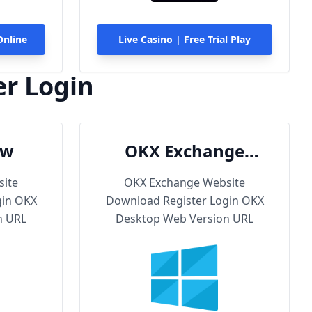
Online
Live Casino | Free Trial Play
r Login
ow
OKX Exchange
Backup URL
ite
OKX Exchange Website
gin OKX
Download Register Login OKX
n URL
Desktop Web Version URL