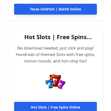
Texas Hold'em | Battle Online
Hot Slots | Free Spins
Online
No download needed, just click and play!
Hundreds of themed Slots with free spins,
bonus rounds, and non-stop fun!
Hot Slots | Free Spins Online