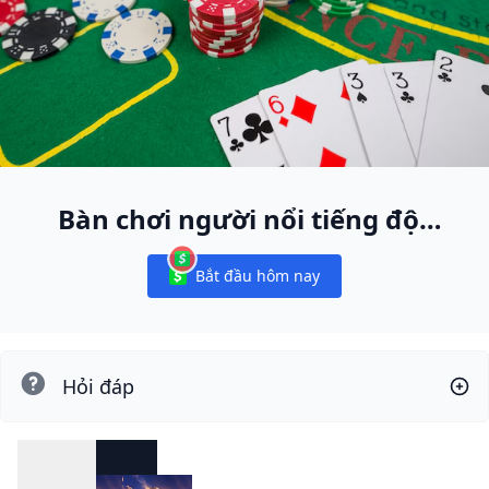
Bàn chơi người nổi tiếng độc
nhất
trang cá cược bóng đá uy tín
Vui Cùng Dafabet – Khám Phá Thế Giới Cá Cược Đẳng 
Bắt đầu hôm nay
Notifications
Giải vô địch thế giới WPT 2024 khai mạc tại Wynn Las Ve
Xem Đá Bóng Trực Tiếp Ở Đâu? Top 10 Địa Chỉ Uy Tín 2
trang cá cược bóng đá uy tín
web cá cược bóng đá
trang cá cược bóng đá uy tín
Những quốc gia nào bị hạn chế trên WPT Global?
Chơi bài xì phé trực tuyến trên Android: Hướng dẫn năm 2
Tôi có thể chơi GGPoker ở Mỹ không?
Xem Bóng Đá Trực Tiếp Miễn Phí Full HD - Link Hot 2026
Cách tải xuống WPTGO và bắt đầu
Hỏi đáp
Nhà tài trợ Tiêu đề WPT Global Now cho Triton Poker Super 
Chơi Game Bài Tiến Lên Miền Nam Miễn Phí
Cách tải xuống đăng ký và Master WPT Global: 2025 Guide 
Luật Chơi Poker Online tại DA88
Trực tiếp Nữ Ma Rốc U20 vs Nữ USA U20 lúc 08:00 ngày 05/0
Cách tải xuống WPTGO và bắt đầu
Lễ hội mùa xuân toàn cầu WPT: 7.000.000 đô la giải thưởn
CÁ ĐỘ BÓNG ĐÁ
Oops there was an error! Horse Gossip
Phòng ngừa đấu tranh tội phạm liên quan đến cá độ đánh 
Chơi Game Bài Tiến Lên Miền Nam Miễn Phí
trang cá độ bóng đá
Giải Đáp Câu Hỏi thường gặp khi truy cập website - Xoi
Cách bắt đầu chơi bài xì phé trực tuyến vào năm 2025: Hư
- YouTube
WSOP USA Top 8 Câu hỏi thường gặp
Thể thao - Cơ hội cá cược thể thao bóng đá hấp dẫn
Tiêu đề EPT củng cố danh tiếng của Stephen Song nh