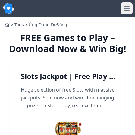
Ope
Tags
Ứng Dụng Di Động
Home
FREE Games to Play –
Download Now & Win Big!
Slots Jackpot | Free Play &
Win Big
Huge selection of free Slots with massive
jackpots! Spin now and win life-changing
prizes. Instant play, real excitement!