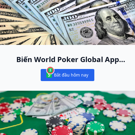
Ai đã phát minh ra trò chơi roulette?
Là poker trực tuyến được gian lận?
Sòng bạc toàn cầu WPT: Một cuộc phiêu lưu đầy thú vị
WPT Global có ứng dụng di động không?
Sòng bạc tiền thưởng hàng đầu không có tiền gửi vào năm 
WPT Global Million Hyper PKO Showdown: Chi tiết & Hướng
Web Cá Độ Bóng Đá Fun - Cá Cược Trực Tuyến Podcast 
Một người phụ nữ hướng dẫn lựa chọn đồ chơi tình dục h
Làm cho Phil Ivey cười có thể biến thành một ngày trả lương
Top 5 Nhà Cái Uy Tín Nhất Việt Nam 2024
Ngày 20-25 tháng 9 năm 2024 Giải vô địch WPT Úc
Top 10 Trang Web Cá Độ Bóng Đá Uy Tín Nhất 2026
WSOP USA Top 8 Câu hỏi thường gặp
các trang web cá cược bóng đá
Top 5 sòng bạc trực tuyến năm 2025: chơi ở đâu và giành c
Tin soi kèo hôm nay Nhận định kèo bóng đá cùng chuyên gia
Giải Đáp Câu Hỏi thường gặp khi truy cập website - Xoilac 
Cuộc thi Discord nóng lên: Hãy tham gia hành động!
Cách tải xuống WPTGO và bắt đầu
Web Cá Cược Bóng Đá: Cách Kiểm Tra Tên Miền Bảo Mật V
WPT Global: Sự lựa chọn hàng đầu cho người chơi pok
Các quy tắc và lựa chọn cá cược ban đầu cho roulette là gì?
Xử nghiêm hành vi công khai quảng cáo cá độ
Kèo bóng đá hôm nay Tỷ lệ kèo nhà cái 5 trực tuyến Keonh
Sử dụng đô la hộ chiếu toàn cầu WPT để vào các sự kiện cổ
Trang Cá Cược Bóng Đá Uy Tín: Bộ Tiêu Chí Chấm Điểm 10
Khi nào và tại sao số 0 kép được thêm vào bánh xe roulett
Đối tác toàn cầu của WPT với Câu lạc bộ bài Poker & S
Top 10 trang cá độ bóng đá uy tín nhất Việt Nam 2024
22bet – Trải Nghiệm Cá Cược Trực Tuyến Đẳng Cấp
Hướng dẫn sự kiện WPT Paris 2024
Phần thưởng chào mừng mới của WPT Global: lên tới $ 35
WPT Global vs GGPoker: Bạn nên chọn nền tảng poker nào
Top 5 Nhà Cái Uy Tín Nhất Việt Nam 2024
Sử dụng đô la hộ chiếu toàn cầu WPT để vào các sự ki
web cá cược bóng đá
trang cá cược bóng đá
trang cá cược bóng đá
web cá cược bóng đá
trang cá độ bóng đá
các trang web cá cược bóng đá
Rake Chase là gì?
Phil Ivey tổ chức trò chơi gặp gỡ lễ hội tại Wynn Las Vegas
Trang cá cược uy tín: Cách chọn nhanh
Sòng bạc tiền thưởng hàng đầu không có tiền gửi vào năm 
Xem Bóng Đá Trực Tiếp Miễn Phí Full HD - Link Hot 2026
Trò chơi roulette lần đầu tiên được chơi ở đâu và khi nào?
Giải vô địch tiền thưởng vàng: Cú sút hàng tuần của bạn ở
Trực tiếp Tsirang FC vs BFF Academy U19 vào lúc 16:00 
Tùy chọn thanh toán tại EVERYGAME Poker: Giao dịch nha
Chơi Tiến Lên Miền Nam Offline: Hướng Dẫn Tải Game và C
Luật Chơi Poker Online tại DA88
Chơi Tiến Lên Miền Nam Offline: Hướng Dẫn Tải Game và C
Chỉ dẫn chơi cá độ bóng đá Fb88 chuẩn cho cược thủ – Niti
Xử nghiêm hành vi công khai quảng cáo cá độ
Phil Ivey tổ chức trò chơi gặp gỡ lễ hội tại Wynn Las V
Biến World Poker Global App
Điều khoản sử dụng - Các vấn đề liên quan đến các điều kh
- YouTube
Nguồn gốc của cái tên Roulette là gì?
Cách tải xuống đăng ký và Master WPT Global: 2025 Guide 
Trực tiếp Tsirang FC vs BFF Academy U19 vào lúc 16:00 ngày 
Oops there was an error! Horse Gossip
Cá độ bóng đá qua mạng: tin tức hình ảnh video bình 
Top 10 Trang Web Cá Độ Bóng Đá Uy Tín Nhất 2026
11 ứng dụng và trò chơi poker hay nhất dành cho Android
Top 10 Trang Web Cá Độ Bóng Đá Uy Tín Nhất 2026
Tin soi kèo hôm nay Nhận định kèo bóng đá cùng chuyên gia
Cá độ bóng đá online có phải là hình thức phạm tội đánh b
Web Cá Độ Bóng Đá Fun - Cá Cược Trực Tuyến Podcast on S
thành ngôi nhà poker online
WPT Australia Returns: Thời điểm quan trọng của poke
Kèo Bóng Đá Châu Âu: Hướng Dẫn Chi Tiết và Cách Đọc Kè
Tiền thưởng chào mừng sòng bạc trực tuyến không có tiền
Bitstarz không cần tiền thưởng lên tới 5 BTC và 200 vòng q
Các giải đấu poker trực tuyến hàng đầu để xem và chơi và
Ngày 20-25 tháng 9 năm 2024 Giải vô địch WPT Úc
Giới Thiệu Casino Online Vip79
Bắt đầu hôm nay
Một người phụ nữ hướng dẫn lựa chọn đồ chơi tình d
mới của bạn
Notifications
Timothy Chung: Từ tiệc sinh nhật đến nhà vô địch WPT Pri
Hướng dẫn sự kiện WPT Paris 2024
Ai đang bán chỗ tiếp tay cho quảng cáo cờ bạc cá độ? - Tuổi
Sòng bạc toàn cầu WPT: Một cuộc phiêu lưu đầy thú vị
10+ Trang Cá Cược Bóng Đá ICU Online Uy Tín HOT Nhất 202
Tiền thưởng chào mừng sòng bạc trực tuyến không có tiền
Chơi Game Bài Tiến Lên Miền Nam Miễn Phí
Một người phụ nữ hướng dẫn lựa chọn đồ chơi tình dục h
Chơi bài xì phé trực tuyến trên Android: Hướng dẫn năm 2
CÁ ĐỘ BÓNG ĐÁ
Cách giành chiến thắng tại các vị trí trực tuyến vào năm 20
WSOP USA Top 8 Câu hỏi thường gặp
Cory Zeidman nhận tội về kế hoạch gian lận cá cược thể th
Cuộc thi Discord nóng lên: Hãy tham gia hành động!
Vui Cùng Dafabet – Khám Phá Thế Giới Cá Cược Đẳng Cấp
Sử dụng mã tiền thưởng WPT777 để yêu cầu ưu đãi đặc biệt
- YouTube
Casino online - Thế giới cá cược trực tuyến đẳng cấp
Giải Đáp Câu Hỏi thường gặp khi truy cập website - Xoilac 
Trang Cá Độ Bóng Đá: Cách So Sánh Website Bằng Tiêu Chí
Poker toàn cầu có phải là tiền thật không?
Hướng dẫn sự kiện WPT Paris 2024
Xử nghiêm hành vi công khai quảng cáo cá độ
Bạn không thể tải xuống và chơi WPT Poker Global ở các qu
Paulius Plausinaitis thắng GGMmillion$ SHR với số tiền 31
Casino online - Thế giới cá cược trực tuyến đẳng cấp
Top Trang Web Xem Bóng Đá Trực Tuyến Miễn Phí Mượt Nh
Sự trở lại của Shevliakov giành giải thưởng hàng triệu eu
sirusinfotech.in
Cảnh báo chiêu tặng bảng quảng cáo lồng ghép trang web
Kèo bóng đá hôm nay Tỷ lệ kèo nhà cái 5 trực tuyến Keonh