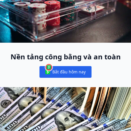
Nền tảng công bằng và an toàn
trang cá cược bóng đá
Chơi Tiến Lên Miền Nam Offline: Hướng Dẫn Tải Game 
Bắt đầu hôm nay
Notifications
Bạn không thể tải xuống và chơi WPT Poker Global ở c
Top Nhà Cái Bóng Đá Uy Tín 2026: Đặt Cược Siêu Hời!
web cá cược bóng đá
trang cá cược bóng đá uy tín
web cá cược bóng đá
các trang web cá cược bóng đá
trang cá cược bóng đá
trang cá cược bóng đá
Trực tiếp Nữ Colombia U20 vs Nữ Cameroon U20 lúc 08:
Cuộc đua gay cấn dành cho Cầu thủ xuất sắc nhất WPT mùa
Trang Cá Độ Bóng Đá: Cách So Sánh Website Bằng Tiêu Chí
Top 10 trang cá độ bóng đá online uy tín nhất việt nam
WPT Global: Sự lựa chọn hàng đầu cho người chơi poker
22bet – Trải Nghiệm Cá Cược Trực Tuyến Đẳng Cấp
Tôi có thể chơi GGPoker ở Mỹ không?
Cuộc thi Discord nóng lên: Hãy tham gia hành động!
Đề xuất chặn xem bóng đá lậu trên trang web xôi lạc Báo D
Trực tiếp Tsirang FC vs BFF Academy U19 vào lúc 16:00 ngày 
Giải vô địch tiền thưởng vàng: Cú sút hàng tuần của bạn ở
Doug Polk phải đối mặt với phản ứng dữ dội khi chơi trong 
Khi nào và tại sao số 0 kép được thêm vào bánh xe roulett
Casino online - Thế giới cá cược trực tuyến đẳng cấp
Top Trang Web Xem Bóng Đá Trực Tuyến Miễn Phí Mượ
Trực tiếp Yokohama Marinos vs C. Sapporo lúc 17:00 ngày 0
Frank Stepuchin dẫn đầu RRPO WPT Seminole 2024 sau ngà
sirusinfotech.in
Một phát bắn - Giải đấu Freezeout của WPT Global
Top 10 trang cá độ bóng đá online uy tín nhất việt nam
‎1xBet: Cá cược thể thao trên App Store
Quy tắc mới cho Thiên đường WSOP: Thiết bị điện tử và
WSOP USA Top 8 Câu hỏi thường gặp
Tương lai của trò chơi roulette là gì?
Trực tiếp Yokohama Marinos vs C. Sapporo lúc 17:00 ngày 0
Casino online - Thế giới cá cược trực tuyến đẳng cấp
Cuộc đua gay cấn dành cho Cầu thủ xuất sắc nhất WPT mùa
Cá độ bóng đá qua mạng: tin tức hình ảnh video bình luận
Giải vô địch WPT khơi dậy tinh thần của huyền thoại 
Trò chơi roulette lần đầu tiên được chơi ở đâu và khi nào?
Cảnh báo chiêu tặng bảng quảng cáo lồng ghép trang web
Nguồn gốc của cái tên Roulette là gì?
Bitstarz không cần tiền thưởng lên tới 5 BTC và 200 vòng q
Trực tiếp Ramhlun Athletic vs Venghlun FC vào lúc 13:30 ngà
Cuộc đua gay cấn dành cho Cầu thủ xuất sắc nhất WPT mùa
Phil Ivey tổ chức trò chơi gặp gỡ lễ hội tại Wynn Las V