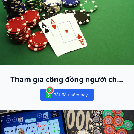
Tiền thưởng chào mừng sòng bạc trực tuyến không có tiền
Top 10 trang cá độ bóng đá online uy tín nhất việt nam
Đủ điều kiện tham quan Red Dragon Poker Tour Jeju 2025 q
Paulius Plausinaitis thắng GGMmillion$ SHR với số tiền 31
Top 10 trang cá độ bóng đá uy tín nhất Việt Nam 2024
Top 10+ Trang Cá Cược Bóng Đá Uy Tín Trực Tuyến Việt Na
- YouTube
Nguồn gốc của cái tên Roulette là gì?
Bạn có biết trò chơi poker trực tuyến WPTGO
Xem Bóng Đá Trực Tiếp Miễn Phí Full HD - Link Hot 2026
Hyper Dash trong WPT Global là gì? Đi sâu vào hành động 
Cách chơi WPT Global trên máy tính của bạn 2024
WPT Global Cow Boy: Quan điểm của người chơi
WPT Australia Returns: Thời điểm quan trọng của poker tiề
Đề xuất chặn xem bóng đá lậu trên trang web xôi lạc Báo D
Giới Thiệu Casino Online Vip79
- YouTube
Kèo Bóng Đá Châu Âu: Hướng Dẫn Chi Tiết và Cách Đọc Kè
WPT Global có ứng dụng di động không?
Top 10 trang cá độ bóng đá online uy tín nhất việt nam
Top 5 Nhà Cái Uy Tín Nhất Việt Nam 2024
Frank Stepuchin dẫn đầu RRPO WPT Seminole 2024 sau ngà
Sử dụng đô la hộ chiếu toàn cầu WPT để vào các sự kiện cổ
- YouTube
TP trong WPT poker là gì?
Trang Cá Cược Bóng Đá Uy Tín: Bộ Tiêu Chí Chấm Điểm 10
Nhận định soi kèo nhà cái hôm nay với tin soikeo chuyên gia
Web Cá Độ Bóng Đá Fun - Cá Cược Trực Tuyến Podcast on S
Xem Bóng Đá Trực Tiếp Miễn Phí HD Không Lag
Ứng dụng sòng bạc trực tuyến hàng đầu năm 2025
Sòng bạc toàn cầu WPT: Một cuộc phiêu lưu đầy thú vị
Web Cá Cược Bóng Đá: Cách Kiểm Tra Tên Miền Bảo Mật V
Giới Thiệu Casino Online Vip79
Kèo Nhà Cái Là Gì? Giải Thích Dễ Hiểu Cho Người Mới
trang cá cược bóng đá uy tín
trang cá cược bóng đá uy tín
trang cá độ bóng đá
Thể thao - Cơ hội cá cược thể thao bóng đá hấp dẫn
Roulette đóng vai trò gì trong văn hóa đại chúng chẳng h
Trực tiếp Nữ Colombia U20 vs Nữ Cameroon U20 vào lúc 08:
Tham gia cộng đồng người chơi
Lịch thi WPT Châu Á Thái Bình Dương 2024-2025
Ngôi sao đang lên của Brazil gây sốc cho tất cả mọi người
Cách bắt đầu chơi bài xì phé trực tuyến vào năm 2025: Hư
Quảng cáo mới nhất của WPT Global: vé cho một số tiền ch
Frank Stepuchin dẫn đầu RRPO WPT Seminole 2024 sau ngà
Frank Stepuchin dẫn đầu RRPO WPT Seminole 2024 sau ngà
cash game lớn nhất thế giới
Hướng dẫn rút tiền toàn cầu của WPT: Tiền mặt được thực 
Chơi bài xì phé trực tuyến trên Android: Hướng dẫn năm 2
Sự ra đời của sòng bạc trực tuyến đã tác động đến trò chơi
Bắt đầu hôm nay
Notifications
Vui Cùng Dafabet – Khám Phá Thế Giới Cá Cược Đẳng Cấp
Bạn có biết trò chơi poker trực tuyến WPTGO
Casino online - Thế giới cá cược trực tuyến đẳng cấp
Giải vô địch WPT khơi dậy tinh thần của huyền thoại Poker
Một số vụ bê bối và tranh cãi nổi tiếng về roulette trong suốt
Trực tiếp Yokohama Marinos vs C. Sapporo lúc 17:00 ngày 0
Giải vô địch tiền thưởng vàng: Cú sút hàng tuần của bạn ở
Sử dụng đô la hộ chiếu toàn cầu WPT để vào các sự kiện cổ
Lịch thi WPT Châu Á Thái Bình Dương 2024-2025
Chơi bài xì phé trực tuyến trên Android: Hướng dẫn năm 2
Ai có nhiều vòng tay WSOP nhất?
Tương lai của trò chơi roulette là gì?
Timothy Chung: Từ tiệc sinh nhật đến nhà vô địch WPT Pri
Tôi có thể chơi GGPoker ở Mỹ không?
Trangcacuoc88 Cá Độ Bóng Đá - Top 10 Web Cá Độ Uy Tín P