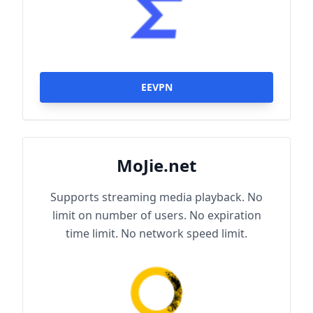
EEVPN
MoJie.net
Supports streaming media playback. No
limit on number of users. No expiration
time limit. No network speed limit.