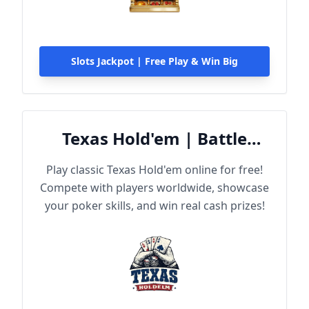
Slots Jackpot | Free Play & Win Big
Texas Hold'em | Battle
Online
Play classic Texas Hold'em online for free!
Compete with players worldwide, showcase
your poker skills, and win real cash prizes!