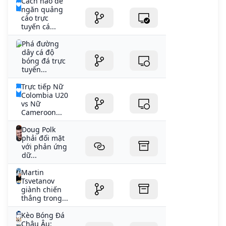
Cách nào để
ngăn quảng
cáo trực
tuyến cá...
Phá đường
dây cá độ
bóng đá trực
tuyến...
Trực tiếp Nữ
Colombia U20
vs Nữ
Cameroon...
Doug Polk
phải đối mặt
với phản ứng
dữ...
Martin
Tsvetanov
giành chiến
thắng trong...
Kèo Bóng Đá
Châu Âu: