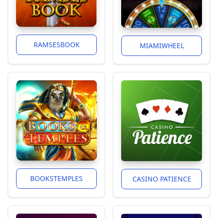
RAMSESBOOK
MIAMIWHEEL
BOOKSTEMPLES
CASINO PATIENCE