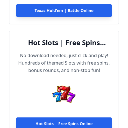
Texas Hold'em | Battle Online
Hot Slots | Free Spins
Online
No download needed, just click and play!
Hundreds of themed Slots with free spins,
bonus rounds, and non-stop fun!
Hot Slots | Free Spins Online