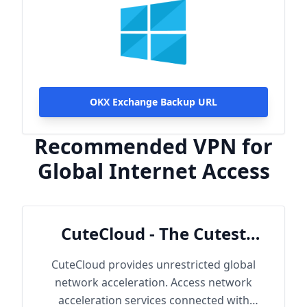
OKX Exchange Backup URL
Recommended VPN for
Global Internet Access
CuteCloud - The Cutest
Cloud
CuteCloud provides unrestricted global
network acceleration. Access network
acceleration services connected with