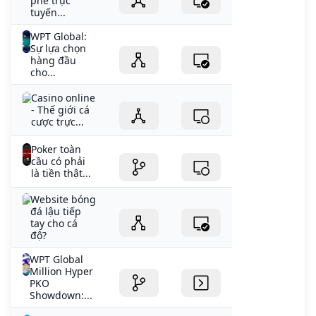
phé trực
tuyến...
WPT Global:
Sự lựa chọn
hàng đầu
cho...
Casino online
- Thế giới cá
cược trực...
Poker toàn
cầu có phải
là tiền thật...
Website bóng
đá lậu tiếp
tay cho cá
độ?
WPT Global
Million Hyper
PKO
Showdown:...