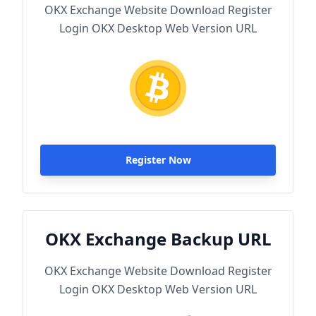
OKX Exchange Website Download Register
Login OKX Desktop Web Version URL
Register Now
OKX Exchange Backup URL
OKX Exchange Website Download Register
Login OKX Desktop Web Version URL