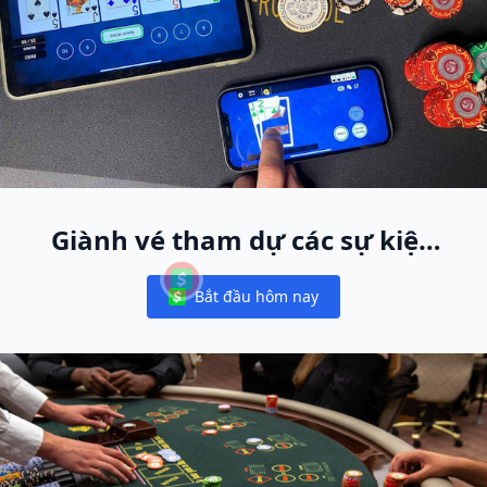
10+ Trang Cá Cược Bóng Đá ICU Online Uy Tín HOT Nhất 202
Giải vô địch WPT khơi dậy tinh thần của huyền thoại Poker
TP trong WPT poker là gì?
Giành vé tham dự các sự kiện
World Poker Free App trực tiếp
web cá cược bóng đá
‎1xBet: Cá cược thể thao trên App Store
Bắt đầu hôm nay
toàn cầu
Notifications
Sòng bạc trực tuyến đáng tin cậy nhất: WPT Global
CÁ ĐỘ BÓNG ĐÁ
các trang web cá cược bóng đá
các trang web cá cược bóng đá
trang cá cược bóng đá
trang cá độ bóng đá
trang cá cược bóng đá
các trang web cá cược bóng đá
WPT Global Cow Boy: Quan điểm của người chơi
Cách tải xuống đăng ký và Master WPT Global: 2025 Guide 
Sách hướng dẫn giải đấu WPT Australia 2024
Mẹo mới toàn cầu của WPT: Xem trước cá cược tuần 6 của
Top 10 trang cá độ bóng đá uy tín nhất Việt Nam 2024
Cuộc thi Discord nóng lên: Hãy tham gia hành động!
Doug Polk phải đối mặt với phản ứng dữ dội khi chơi trong 
Bitstarz không cần tiền thưởng lên tới 5 BTC và 200 vò
WPT Australia Returns: Thời điểm quan trọng của poker tiề
WPT Global vs GGPoker: Bạn nên chọn nền tảng poker nào
Đề xuất chặn xem bóng đá lậu trên trang web xôi lạc Báo D
Sách hướng dẫn giải đấu WPT Playground 2024
Bitstarz không cần tiền thưởng lên tới 5 BTC và 200 vòng q
Tin soi kèo hôm nay Nhận định kèo bóng đá cùng chuyên gia
Ngày 20-25 tháng 9 năm 2024 Giải vô địch WPT Úc
Quảng cáo mới nhất của WPT Global: vé cho một số tiền ch
- YouTube
Top 5 sòng bạc trực tuyến năm 2025: chơi ở đâu và giành c
Xem Bóng Đá Trực Tiếp Miễn Phí Full HD - Link Hot 2026
Đủ điều kiện cho sự kiện chính của WPT Global thông qua 
Trực tiếp Tsirang FC vs BFF Academy U19 vào lúc 16:00 ngày 
Top 5 sòng bạc trực tuyến năm 2025: chơi ở đâu và già
Cuộc đua gay cấn dành cho Cầu thủ xuất sắc nhất WPT mùa
Bạn có thể chơi WPT Global ở đâu? Các quốc gia được hỗ tr
Phần thưởng chào mừng mới của WPT Global: lên tới $ 35
Một người phụ nữ hướng dẫn lựa chọn đồ chơi tình dục h
Web Cá Độ Bóng Đá Fun - Cá Cược Trực Tuyến Podcast on S
Trực tiếp Nữ Colombia U20 vs Nữ Cameroon U20 lúc 08:00 n
Cập Nhật Link Vào MIBET Mới Nhất Không Bị Chặn? - A