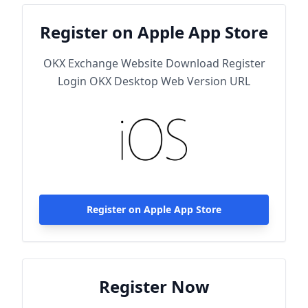
Register on Apple App Store
OKX Exchange Website Download Register
Login OKX Desktop Web Version URL
Register on Apple App Store
Register Now