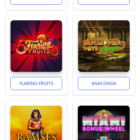
FLARING FRUITS
ANACONDA