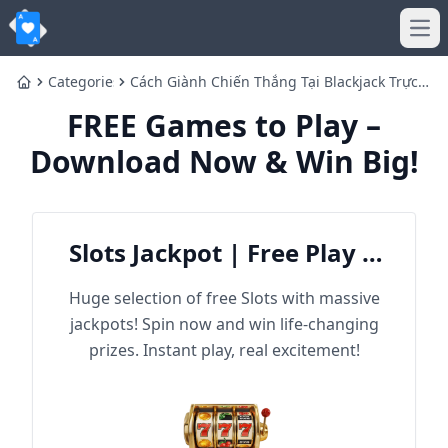
Ope
Categories
Cách Giành Chiến Thắng Tại Blackjack Trực
Home
Tuyến
FREE Games to Play –
Download Now & Win Big!
Slots Jackpot | Free Play &
Win Big
Huge selection of free Slots with massive
jackpots! Spin now and win life-changing
prizes. Instant play, real excitement!