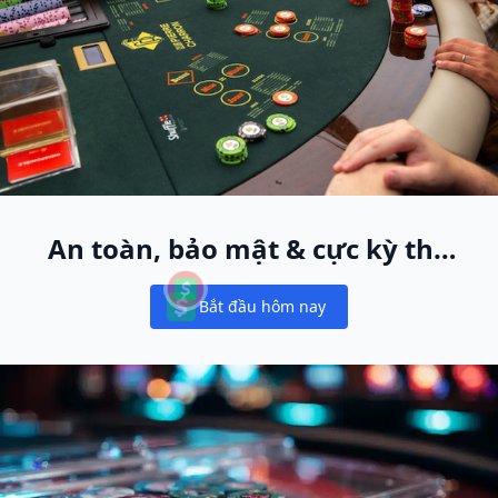
Cách giành chiến thắng tại các vị trí trực tuyến vào năm 20
Tiền thưởng chào mừng sòng bạc trực tuyến không có tiền
Trực tiếp Yokohama Marinos vs C. Sapporo lúc 17:00 ngày 0
Giới thiệu - Web Cá Độ Bóng Đá Fun - Cá Cược Trực Tuyến P
Quy tắc mới cho Thiên đường WSOP: Thiết bị điện tử và Hỗ 
Sòng bạc toàn cầu WPT: Một cuộc phiêu lưu đầy thú vị
Tin soi kèo hôm nay Nhận định kèo bóng đá cùng chuyên
Xem Bóng Đá Trực Tiếp Miễn Phí Full HD - Link Hot 2026
Trực tiếp Ramhlun Athletic vs Venghlun FC vào lúc 13:30 ngà
Các giải đấu poker trực tuyến hàng đầu để xem và chơi và
Chơi bài xì phé trực tuyến trên Android: Hướng dẫn năm 2
Giải vô địch WPT Prime trở lại với Jereld Sam Shining
Những quốc gia nào bị hạn chế trên WPT Global?
11 ứng dụng và trò chơi poker hay nhất dành cho Andr
Tôi có thể chơi GGPoker ở Mỹ không?
Máy đánh bạc trả tiền thật mà không cần đặt cọc Chơi miễn
Bạn có thể chơi WPT Global ở đâu? Các quốc gia được hỗ tr
Bạn có biết trò chơi poker trực tuyến WPTGO
Sách hướng dẫn giải đấu WPT Australia 2024
sirusinfotech.in
web cá cược bóng đá
Cá cược là gì? Hiểu rõ khái niệm và rủi ro pháp lý
Cuộc đua gay cấn dành cho Cầu thủ xuất sắc nhất WPT mùa
Cập Nhật Link Vào MIBET Mới Nhất Không Bị Chặn? - Anony
Top 5 sòng bạc trực tuyến năm 2025: chơi ở đâu và giành c
WPT Global ¥ 110 CN ¥ triệu Chủ nhật Hyper PKO Showdo
Đề xuất chặn xem bóng đá lậu trên trang web xôi lạc Báo D
CÁ ĐỘ BÓNG ĐÁ QUA MẠNG VÀ NHỮNG VẤN ĐỀ PHÁP 
Kèo Nhà Cái Là Gì? Giải Thích Dễ Hiểu Cho Người Mới
Top 10 trang web cá độ bóng đá online uy tín nhất Việt Na
CÁ ĐỘ BÓNG ĐÁ
Làm cho Phil Ivey cười có thể biến thành một ngày trả lương
- YouTube
Hướng dẫn cá độ bóng đá online chi tiết fkdecictuzi
Top 10 trang cá độ bóng đá uy tín nhất Việt Nam 2024
Khi nào và tại sao số 0 kép được thêm vào bánh xe roulett
Top 10 trang cá độ bóng đá online uy tín nhất việt nam
Chơi Tiến Lên Miền Nam Offline: Hướng Dẫn Tải Game và C
Giải vô địch tiền thưởng vàng: Cú sút hàng tuần của bạn ở
Nguồn gốc của cái tên Roulette là gì?
Xem Đá Bóng Trực Tiếp Ở Đâu? Top 10 Địa Chỉ Uy Tín 2026
Giải vô địch WPT Prime trở lại với Jereld Sam Shining
các trang web cá cược bóng đá
các trang web cá cược bóng đá
trang cá cược bóng đá
web cá cược bóng đá
web cá cược bóng đá
web cá cược bóng đá
Giải vô địch tiền thưởng vàng: Cú sút hàng tuần của b
Texas Holdem Flop có nghĩa là gì?
Trực tiếp Nữ Ma Rốc U20 vs Nữ USA U20 lúc 08:00 ngày 05/0
WPT Global Cow Boy: Quan điểm của người chơi
Web Cá Cược Bóng Đá: Cách Kiểm Tra Tên Miền Bảo Mật V
Doug Polk phải đối mặt với phản ứng dữ dội khi chơi trong 
Cách nào để ngăn quảng cáo trực tuyến cá độ bóng đá? – 
Xem Đá Bóng Trực Tiếp Ở Đâu? Top 10 Địa Chỉ Uy Tín 2
Trực tiếp Nữ Colombia U20 vs Nữ Cameroon U20 vào lúc 08:
James Obst giành chức vô địch WPT Australia và giành được
Ngày 20-25 tháng 9 năm 2024 Giải vô địch WPT Úc
Chơi Tiến Lên Miền Nam Offline: Hướng Dẫn Tải Game và C
Chơi bài xì phé trực tuyến trên Android: Hướng dẫn năm 2
Bạn có thể chơi WPT Global ở đâu? Các quốc gia được hỗ tr
Sự trở lại của Shevliakov giành giải thưởng hàng triệ
An toàn, bảo mật & cực kỳ thú
Đối tác toàn cầu của WPT với Câu lạc bộ bài Poker & Sòng b
WPT Global: Sự lựa chọn hàng đầu cho người chơi poker
Đối tác toàn cầu của WPT với Câu lạc bộ bài Poker & Sòng b
Cuộc đua gay cấn dành cho Cầu thủ xuất sắc nhất WPT mùa
Cách bắt đầu chơi bài xì phé trực tuyến vào năm 2025: Hư
CÁ ĐỘ BÓNG ĐÁ
Phòng ngừa đấu tranh tội phạm liên quan đến cá độ đ
Top 10 trang cá độ bóng đá uy tín nhất Việt Nam 2024 - D
Trangcacuoc88 Cá Độ Bóng Đá - Top 10 Web Cá Độ Uy Tín P
Sử dụng mã tiền thưởng WPT777 để yêu cầu ưu đãi đặc biệt
Điều khoản tiền thưởng toàn cầu của WPT: Tiền mặt được t
CÁ ĐỘ BÓNG ĐÁ
WPT Global Cow Boy: Quan điểm của người chơi
vị
Top 10 Trang Web Cá Độ Bóng Đá Uy Tín Nhất 2026
Ngày 20-25 tháng 9 năm 2024 Giải vô địch WPT Úc
Ngày 20-25 tháng 9 năm 2024 Giải vô địch WPT Úc
10+ Trang Cá Cược Bóng Đá ICU Online Uy Tín HOT Nhất 202
CÁ ĐỘ BÓNG ĐÁ
Martin Tsvetanov giành chiến thắng trong sự kiện chính Eu
Ngôi sao đang lên của Brazil gây sốc cho tất cả mọi người
Bắt đầu hôm nay
Mẹo mới toàn cầu của WPT: Xem trước cá cược tuần 6
Notifications
Website bóng đá lậu tiếp tay cho cá độ?
Trang Cá Cược Bóng Đá: Cách Đọc Tỷ Lệ Kèo Và Quy Tắc Th
Web Cá Độ Bóng Đá Fun - Cá Cược Trực Tuyến Podcast on S
Một số vụ bê bối và tranh cãi nổi tiếng về roulette trong suốt
Tin soi kèo hôm nay Nhận định kèo bóng đá cùng chuyên gia
Giải vô địch thế giới WPT 2024 khai mạc tại Wynn Las Vegas:
CÁ ĐỘ BÓNG ĐÁ
Xem Đá Bóng Trực Tiếp Ở Đâu? Top 10 Địa Chỉ Uy Tín 2026
WPT Global từ Chủ nhật Hyper PKO Showdown: Mua thấp p
Quảng cáo mới nhất của WPT Global: vé cho một số tiền ch
Tiêu đề EPT củng cố danh tiếng của Stephen Song như mộ
Trực tiếp Tsirang FC vs BFF Academy U19 vào lúc 16:00 ngày 
Quy tắc mới cho Thiên đường WSOP: Thiết bị điện tử và Hỗ 
Kèo Bóng Đá Châu Âu: Hướng Dẫn Chi Tiết và Cách Đọc Kè
Bạn có thể chơi WPT Global ở đâu? Các quốc gia được hỗ tr
Vì sao nạn cá cược bóng đá online còn “dai dẳng”?
Sự trở lại của Shevliakov giành giải thưởng hàng triệu eu
WSOP USA Top 8 Câu hỏi thường gặp
Giới Thiệu Casino Online BK8
Giới Thiệu Casino Online Vip79
Top 10 trang web cá độ bóng đá online uy tín nhất Việt Na
Hyper Dash trong WPT Global là gì? Đi sâu vào hành động 
Roulette đóng vai trò gì trong văn hóa đại chúng chẳng h
WPT Global từ Chủ nhật Hyper PKO Showdown: Mua thấp p
Sòng bạc tiền thưởng hàng đầu không có tiền gửi vào năm 
Một phát bắn - Giải đấu Freezeout của WPT Global
Khi nào và tại sao số 0 kép được thêm vào bánh xe roulett
Chơi Tiến Lên Miền Nam Offline: Hướng Dẫn Tải Game và C
Top 5 sòng bạc trực tuyến năm 2025: chơi ở đâu và giành c
Cách giành chiến thắng tại các vị trí trực tuyến vào năm 20
Các giải đấu hàng ngày từ WPT Global