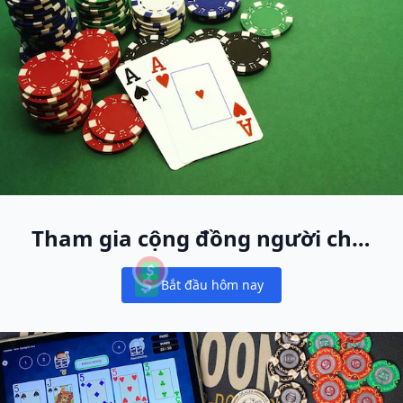
Sòng bạc trực tuyến đáng tin cậy nhất: WPT Global
Chỉ dẫn chơi cá độ bóng đá Fb88 chuẩn cho cược thủ – Niti
Chỉ dẫn chơi cá độ bóng đá Fb88 chuẩn cho cược thủ – Niti
Kèo Bóng Đá Châu Âu: Hướng Dẫn Chi Tiết và Cách Đọc Kè
Trang Cá Độ Bóng Đá: Cách So Sánh Website Bằng Tiêu Chí
Điều khoản tiền thưởng toàn cầu của WPT: Tiền mặt được t
Top Trang Web Xem Bóng Đá Trực Tuyến Miễn Phí Mượt Nh
Giải vô địch WPT Prime trở lại với Jereld Sam Shining
Sự ra đời của sòng bạc trực tuyến đã tác động đến trò chơi
WPT Global từ Chủ nhật Hyper PKO Showdown: Mua thấp p
Hướng Dẫn Chi Tiết Về Fun88 Đăng Nhập
Hướng dẫn sự kiện WPT Paris 2024
Ai đã phát minh ra trò chơi roulette?
WPT Global tổ chức sự kiện ở những quốc gia và khu vực n
Tương lai của trò chơi roulette là gì?
Frank Stepuchin dẫn đầu RRPO WPT Seminole 2024 sau ngà
WPT Global Cow Boy: Quan điểm của người chơi
Nguồn gốc của cái tên Roulette là gì?
Chơi Tiến Lên Miền Nam Offline: Hướng Dẫn Tải Game và C
Lịch trình giải đấu toàn cầu WPT 2025
Top 10 trang cá độ bóng đá uy tín nhất Việt Nam 2024
Hướng dẫn rút tiền toàn cầu của WPT: Tiền mặt được thực 
Xem Đá Bóng Trực Tiếp Ở Đâu? Top 10 Địa Chỉ Uy Tín 2026
Nhận định soi kèo nhà cái hôm nay với tin soikeo chuyên gia
Tôi có thể chơi GGPoker ở Mỹ không?
Phá đường dây cá độ bóng đá trực tuyến trị giá 500 tỷ đồn
Phần thưởng chào mừng mới của WPT Global: lên tới $ 35
Phần thưởng chào mừng mới của WPT Global: lên tới $ 35
Xem Bóng Đá Trực Tiếp Miễn Phí Full HD - Link Hot 2026
Sử dụng mã tiền thưởng WPT777 để yêu cầu ưu đãi đặc biệt
Một số vụ bê bối và tranh cãi nổi tiếng về roulette trong suốt
Lễ hội mùa xuân toàn cầu WPT: 7.000.000 đô la giải thưởn
Trang Cá Cược Bóng Đá: Cách Đọc Tỷ Lệ Kèo Và Quy Tắc Th
Không có tiền gửi miễn phí tại WPT Global - chơi mà không 
web cá cược bóng đá
trang cá cược bóng đá
trang cá cược bóng đá
Oops there was an error! Horse Gossip
CÁ ĐỘ BÓNG ĐÁ
Top 10 trang web cá độ bóng đá online uy tín nhất Việt Na
Tham gia cộng đồng người chơi
Martin Tsvetanov giành chiến thắng trong sự kiện chính Eu
Tương lai của trò chơi roulette là gì?
Phòng ngừa đấu tranh tội phạm liên quan đến cá độ đánh 
Cách giành chiến thắng tại các vị trí trực tuyến vào năm 20
Các quy tắc và lựa chọn cá cược ban đầu cho roulette là gì?
‎1xBet: Cá cược thể thao trên App Store
cash game lớn nhất thế giới
Giới thiệu - Web Cá Độ Bóng Đá Fun - Cá Cược Trực Tuyến P
Nguồn gốc của cái tên Roulette là gì?
11 ứng dụng và trò chơi poker hay nhất dành cho Android
Bắt đầu hôm nay
Notifications
WPT Global từ Chủ nhật Hyper PKO Showdown: Mua thấp p
Thể thao - Cơ hội cá cược thể thao bóng đá hấp dẫn
WPT Global từ Chủ nhật Hyper PKO Showdown: Mua thấp p
Top 10 trang cá độ bóng đá uy tín nhất Việt Nam 2024
Giải Đáp Câu Hỏi thường gặp khi truy cập website - Xoilac 
Bitstarz không cần tiền thưởng lên tới 5 BTC và 200 vòng q
sirusinfotech.in
- YouTube
Doug Polk phải đối mặt với phản ứng dữ dội khi chơi trong 
WPT Global có ứng dụng di động không?
Top 5 sòng bạc trực tuyến năm 2025: chơi ở đâu và giành c
Giới Thiệu Casino Online BK8
Trực tiếp Tsirang FC vs BFF Academy U19 vào lúc 16:00 ngày 
Phần thưởng chào mừng mới của WPT Global: lên tới $ 35
Xem V-League Miễn Phí Ở Đâu? 3 Cách Xem Trực Tiếp Hot 