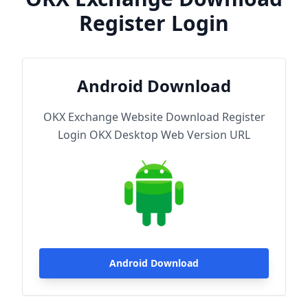
Register Login
Android Download
OKX Exchange Website Download Register
Login OKX Desktop Web Version URL
Android Download