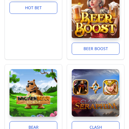
trang cá độ bóng đá
WPT Global ¥ 110 CN ¥ triệu Chủ nhật Hyper PKO Show
Tùy chọn thanh toán tại EVERYGAME Poker: Giao dịch n
Tiêu đề EPT củng cố danh tiếng của Stephen Song như 
Ứng dụng sòng bạc trực tuyến hàng đầu năm 2025
WPT Global Million Hyper PKO Showdown: Chi tiết & Hướ
‎1xBet: Cá cược thể thao trên App Store
Ai đã phát minh ra trò chơi roulette?
WPT Global ¥ 110 CN ¥ triệu Chủ nhật Hyper PKO Show
Cuộc thi Discord nóng lên: Hãy tham gia hành động!
Poker toàn cầu có phải là tiền thật không?
Cách bắt đầu chơi bài xì phé trực tuyến vào năm 2025: 
Đối tác toàn cầu của WPT với Câu lạc bộ bài Poker & Sòng
Hướng Dẫn Chi Tiết Về Fun88 Đăng Nhập
Giải Đáp Câu Hỏi thường gặp khi truy cập website - Xoila
Giải vô địch thế giới WPT 2024 khai mạc tại Wynn Las Vega
Sử dụng đô la hộ chiếu toàn cầu WPT để vào các sự kiện 
- YouTube
Một người phụ nữ hướng dẫn lựa chọn đồ chơi tình dục
Sách hướng dẫn giải đấu WPT Playground 2024
Trực tiếp Nữ Ma Rốc U20 vs Nữ USA U20 lúc 08:00 ngày 05
Texas Holdem Flop có nghĩa là gì?
Top 5 sòng bạc trực tuyến năm 2025: chơi ở đâu và giành
Website bóng đá lậu tiếp tay cho cá độ?
Trò chơi roulette lần đầu tiên được chơi ở đâu và khi nào
Poker toàn cầu có phải là tiền thật không?
Top 10+ Trang Cá Cược Bóng Đá Uy Tín Trực Tuyến Việt 
Xem Bóng Đá Trực Tiếp Miễn Phí HD Không Lag
Các giải đấu poker trực tuyến hàng đầu để xem và chơi 
Trang Cá Độ Bóng Đá: Cách So Sánh Website Bằng Tiêu C
Cảnh báo chiêu tặng bảng quảng cáo lồng ghép trang w
Cách chơi WPT Global trên máy tính của bạn 2024
Những quốc gia nào bị hạn chế trên WPT Global?
Tương lai của trò chơi roulette là gì?
Là poker trực tuyến được gian lận?
Nguồn gốc của cái tên Roulette là gì?
Ai đang bán chỗ tiếp tay cho quảng cáo cờ bạc cá độ? - Tuô
Xem Đá Bóng Trực Tiếp Ở Đâu? Top 10 Địa Chỉ Uy Tín 202
Giải vô địch tiền thưởng vàng: Cú sút hàng tuần của bạn
HOT BET
Chơi bài xì phé trực tuyến trên Android: Hướng dẫn năm
Chơi Game Bài Tiến Lên Miền Nam Miễn Phí
Quy tắc mới cho Thiên đường WSOP: Thiết bị điện tử và H
sirusinfotech.in
Hyper Dash trong WPT Global là gì? Đi sâu vào hành độn
WPT Global: Sự lựa chọn hàng đầu cho người chơi poker
Ngày 20-25 tháng 9 năm 2024 Giải vô địch WPT Úc
Sách hướng dẫn giải đấu WPT Playground 2024
Giải Đáp Câu Hỏi thường gặp khi truy cập website - Xoila
Trực tiếp Ramhlun Athletic vs Venghlun FC vào lúc 13:30 n
Oops there was an error! Horse Gossip
Luật Chơi Poker Online tại DA88
Đề xuất chặn xem bóng đá lậu trên trang web xôi lạc Báo
Luật Chơi Poker Online tại DA88
Bạn có thể chơi WPT Global ở đâu? Các quốc gia được hỗ 
- YouTube
James Obst giành chức vô địch WPT Australia và giành đư
Hyper Dash trong WPT Global là gì? Đi sâu vào hành độn
Trực tiếp Yokohama Marinos vs C. Sapporo lúc 17:00 ngày
Làm cho Phil Ivey cười có thể biến thành một ngày trả lươ
Texas Holdem Flop có nghĩa là gì?
Cá độ bóng đá online có phải là hình thức phạm tội đánh
TP trong WPT poker là gì?
Khi nào và tại sao số 0 kép được thêm vào bánh xe roule
Trực tiếp Nữ Colombia U20 vs Nữ Cameroon U20 lúc 08:00
Giải vô địch thế giới WPT 2024 khai mạc tại Wynn Las Vega
Casino online - Thế giới cá cược trực tuyến đẳng cấp
Hướng Dẫn Chi Tiết Về Fun88 Đăng Nhập
James Obst giành chức vô địch WPT Australia và giành đư
Trang cá cược uy tín: Cách chọn nhanh
Top 10 Trang Web Cá Độ Bóng Đá Uy Tín Nhất 2026
Lễ hội mùa xuân toàn cầu WPT: 7.000.000 đô la giải thư
Giải vô địch thế giới WPT 2024 khai mạc tại Wynn Las Vega
10+ Trang Cá Cược Bóng Đá ICU Online Uy Tín HOT Nhất 2
Top 10 trang cá độ bóng đá online uy tín nhất việt nam
Top Trang Web Xem Bóng Đá Trực Tuyến Miễn Phí Mượt 
Cá độ bóng đá online có phải là hình thức phạm tội đánh
Giải vô địch WPT khơi dậy tinh thần của huyền thoại Pok
Lễ hội mùa xuân toàn cầu WPT: 7.000.000 đô la giải thư
Nguồn gốc của cái tên Roulette là gì?
11 ứng dụng và trò chơi poker hay nhất dành cho Androi
WPT Global Cow Boy: Quan điểm của người chơi
Trang Cá Độ Bóng Đá: Cách So Sánh Website Bằng Tiêu C
Top 10 Trang Web Cá Độ Bóng Đá Uy Tín Nhất 2026
WSOP USA Top 8 Câu hỏi thường gặp
Trực tiếp Nữ Colombia U20 vs Nữ Cameroon U20 lúc 08:00
Sòng bạc toàn cầu WPT: Một cuộc phiêu lưu đầy thú vị
Top 10 Trang Web Cá Độ Bóng Đá Uy Tín Nhất 2026
Bạn có biết trò chơi poker trực tuyến WPTGO
Một số vụ bê bối và tranh cãi nổi tiếng về roulette trong s
Trực tiếp Tsirang FC vs BFF Academy U19 vào lúc 16:00 ng
Roulette đóng vai trò gì trong văn hóa đại chúng chẳng
Giới Thiệu Casino Online Vip79
Trang Cá Độ Bóng Đá: Cách So Sánh Website Bằng Tiêu C
Trực tiếp Yokohama Marinos vs C. Sapporo lúc 17:00 ngày
Quy tắc mới cho Thiên đường WSOP: Thiết bị điện tử và H
Top 10 trang cá độ bóng đá uy tín nhất Việt Nam 2024
Lịch trình giải đấu toàn cầu WPT 2025
Vì sao nạn cá cược bóng đá online còn “dai dẳng”?
Chơi bài xì phé trực tuyến trên Android: Hướng dẫn năm
WPT Global từ Chủ nhật Hyper PKO Showdown: Mua thấp
Trực tiếp Tsirang FC vs BFF Academy U19 vào lúc 16:00 ng
Tin soi kèo hôm nay Nhận định kèo bóng đá cùng chuyên g
Top 10 Trang Web Cá Độ Bóng Đá Uy Tín Nhất 2026
Giới Thiệu Casino Online Vip79
Trang cá cược uy tín: Cách chọn nhanh
Công nghệ đã ảnh hưởng đến trò chơi roulette như thế 
Vincent Meli tăng lên 100.000 với K♣️ J♣️ Francois Tosques Ca
Phòng ngừa đấu tranh tội phạm liên quan đến cá độ đán
Top 10 trang cá độ bóng đá uy tín nhất Việt Nam 2024 -
Cách giành chiến thắng tại các vị trí trực tuyến vào năm 
2025 Vụ nổ WSOP! Các định dạng mới + Giải thưởng lớn n
Trang Cá Độ Bóng Đá: Cách So Sánh Website Bằng Tiêu C
Cá độ bóng đá qua mạng: tin tức hình ảnh video bình luậ
Top Nhà Cái Bóng Đá Uy Tín 2026: Đặt Cược Siêu Hời!
WPT Global Million Hyper PKO Showdown: Chi tiết & Hướ
Top 10+ Trang Cá Cược Bóng Đá Uy Tín Trực Tuyến Việt 
trang cá cược bóng đá
trang cá độ bóng đá
trang cá cược bóng đá
trang cá cược bóng đá
trang cá độ bóng đá
các trang web cá cược bóng đá
trang cá cược bóng đá uy tín
các trang web cá cược bóng đá
trang cá độ bóng đá
web cá cược bóng đá
trang cá độ bóng đá
trang cá cược bóng đá uy tín
trang cá cược bóng đá
trang cá độ bóng đá
các trang web cá cược bóng đá
các trang web cá cược bóng đá
các trang web cá cược bóng đá
các trang web cá cược bóng đá
trang cá độ bóng đá
trang cá cược bóng đá
web cá cược bóng đá
web cá cược bóng đá
các trang web cá cược bóng đá
web cá cược bóng đá
trang cá độ bóng đá
các trang web cá cược bóng đá
trang cá cược bóng đá
web cá cược bóng đá
các trang web cá cược bóng đá
web cá cược bóng đá
các trang web cá cược bóng đá
web cá cược bóng đá
các trang web cá cược bóng đá
trang cá cược bóng đá
web cá cược bóng đá
trang cá cược bóng đá
trang cá độ bóng đá
Phòng ngừa đấu tranh tội phạm liên quan đến cá độ đán
TP trong WPT poker là gì?
Vui Cùng Dafabet – Khám Phá Thế Giới Cá Cược Đẳng Cấ
Làm cho Phil Ivey cười có thể biến thành một ngày trả lươ
WPT Global: Sự lựa chọn hàng đầu cho người chơi poker
Các quy tắc và lựa chọn cá cược ban đầu cho roulette là g
Nhận định soi kèo nhà cái hôm nay với tin soikeo chuyên g
Các giải đấu hàng ngày từ WPT Global
WPT Global Cow Boy: Quan điểm của người chơi
James Obst giành chức vô địch WPT Australia và giành đư
Tôi có thể chơi GGPoker ở Mỹ không?
Các Trang Web Cá Cược Bóng Đá: Cách Lập Danh Sách So
Là poker trực tuyến được gian lận?
Top 10 trang cá độ bóng đá uy tín nhất Việt Nam 2024 -
Kèo Nhà Cái Là Gì? Giải Thích Dễ Hiểu Cho Người Mới
CÁ ĐỘ BÓNG ĐÁ
Quảng cáo mới nhất của WPT Global: vé cho một số tiền 
Các Trang Web Cá Cược Bóng Đá: Cách Lập Danh Sách So
Đối tác toàn cầu của WPT với Câu lạc bộ bài Poker & Sòng
Đánh giá về Everygame Poker: Hướng dẫn chơi Poker trự
Trangcacuoc88 Cá Độ Bóng Đá - Top 10 Web Cá Độ Uy Tín
WPT Global Cow Boy: Quan điểm của người chơi
Kèo Bóng Đá Là Gì? Bí Quyết Thắng Lớn Cho Tân Thủ!
Hyper Dash trong WPT Global là gì? Đi sâu vào hành độn
Đề xuất chặn xem bóng đá lậu trên trang web xôi lạc Báo
Top Trang Web Xem Bóng Đá Trực Tuyến Miễn Phí Mượt 
Kèo Bóng Đá Là Gì? Bí Quyết Thắng Lớn Cho Tân Thủ!
Đối tác toàn cầu của WPT với Câu lạc bộ bài Poker & Sòng
Cá cược là gì? Hiểu rõ khái niệm và rủi ro pháp lý
Top 10+ Trang Cá Cược Bóng Đá Uy Tín Trực Tuyến Việt 
11 ứng dụng và trò chơi poker hay nhất dành cho Androi
Trangcacuoc88 Cá Độ Bóng Đá - Top 10 Web Cá Độ Uy Tín
Đối tác toàn cầu của WPT với Câu lạc bộ bài Poker & Sòng
Trực tiếp Nữ Colombia U20 vs Nữ Cameroon U20 lúc 08:00
Giải vô địch tiền thưởng vàng: Cú sút hàng tuần của bạn
WPT Global vs GGPoker: Bạn nên chọn nền tảng poker n
Paulius Plausinaitis thắng GGMmillion$ SHR với số tiền 
Bạn có thể chơi WPT Global ở đâu? Các quốc gia được hỗ 
Xem V-League Miễn Phí Ở Đâu? 3 Cách Xem Trực Tiếp Ho
Kèo bóng đá hôm nay Tỷ lệ kèo nhà cái 5 trực tuyến Keo
- YouTube
Mẹo mới toàn cầu của WPT: Xem trước cá cược tuần 6 c
Chỉ dẫn chơi cá độ bóng đá Fb88 chuẩn cho cược thủ – Ni
Trang Cá Cược Bóng Đá: Cách Đọc Tỷ Lệ Kèo Và Quy Tắc 
Hướng dẫn rút tiền toàn cầu của WPT: Tiền mặt được thự
Hướng dẫn rút tiền toàn cầu của WPT: Tiền mặt được thự
WPT Global: Sự lựa chọn hàng đầu cho người chơi poker
Công nghệ đã ảnh hưởng đến trò chơi roulette như thế 
WPT Global ¥ 110 CN ¥ triệu Chủ nhật Hyper PKO Show
Đủ điều kiện tham quan Red Dragon Poker Tour Jeju 2025
Web Cá Cược Bóng Đá: Cách Kiểm Tra Tên Miền Bảo Mật 
Đối tác toàn cầu của WPT với Câu lạc bộ bài Poker & Sòng
Những quốc gia nào có thể chơi WPTGlobal vào năm 202
Sòng bạc trực tuyến đáng tin cậy nhất: WPT Global
Trực tiếp Tsirang FC vs BFF Academy U19 vào lúc 16:00 ng
Bạn có thể chơi WPT Global ở đâu? Các quốc gia được hỗ 
Phần thưởng chào mừng mới của WPT Global: lên tới $ 
Xem Bóng Đá Trực Tiếp Miễn Phí HD Không Lag
- YouTube
Doug Polk phải đối mặt với phản ứng dữ dội khi chơi tron
Giới thiệu - Web Cá Độ Bóng Đá Fun - Cá Cược Trực Tuyến
WPT Global ¥ 110 CN ¥ triệu Chủ nhật Hyper PKO Show
Kèo bóng đá hôm nay Tỷ lệ kèo nhà cái 5 trực tuyến Keo
Lễ hội mùa xuân toàn cầu WPT: 7.000.000 đô la giải thư
sirusinfotech.in
Top Trang Web Xem Bóng Đá Trực Tuyến Miễn Phí Mượt 
Cách chơi WPT Global trên máy tính của bạn 2024
WPT Global từ Chủ nhật Hyper PKO Showdown: Mua thấp
Trực tiếp Ramhlun Athletic vs Venghlun FC vào lúc 13:30 n
Giới thiệu - Web Cá Độ Bóng Đá Fun - Cá Cược Trực Tuyến
Chơi bài xì phé trực tuyến trên Android: Hướng dẫn năm
Rake Chase là gì?
Đủ điều kiện tham quan Red Dragon Poker Tour Jeju 2025
CÁ ĐỘ BÓNG ĐÁ
Ứng dụng sòng bạc trực tuyến hàng đầu năm 2025
Phần thưởng chào mừng mới của WPT Global: lên tới $ 
Các giải đấu poker trực tuyến hàng đầu để xem và chơi 
Một người phụ nữ hướng dẫn lựa chọn đồ chơi tình dục
Giới thiệu - Web Cá Độ Bóng Đá Fun - Cá Cược Trực Tuyến
Top 5 Nhà Cái Uy Tín Nhất Việt Nam 2024
Sử dụng đô la hộ chiếu toàn cầu WPT để vào các sự kiện 
Martin Tsvetanov giành chiến thắng trong sự kiện chính 
Nhà tài trợ Tiêu đề WPT Global Now cho Triton Poker Sup
‎1xBet: Cá cược thể thao trên App Store
Chơi Tiến Lên Miền Nam Offline: Hướng Dẫn Tải Game và
Thể thao - Cơ hội cá cược thể thao bóng đá hấp dẫn
Sự ra đời của sòng bạc trực tuyến đã tác động đến trò ch
Sách hướng dẫn giải đấu WPT Playground 2024
James Obst giành chức vô địch WPT Australia và giành đư
Giải vô địch WPT Prime trở lại với Jereld Sam Shining
Luật Chơi Poker Online tại DA88
Sử dụng mã tiền thưởng WPT777 để yêu cầu ưu đãi đặc bi
Luật Chơi Poker Online tại DA88
Cách giành chiến thắng tại các vị trí trực tuyến vào năm 
Cách bắt đầu chơi bài xì phé trực tuyến vào năm 2025: 
Quy tắc mới cho Thiên đường WSOP: Thiết bị điện tử và H
Những quốc gia nào bị hạn chế trên WPT Global?
Cuộc đua gay cấn dành cho Cầu thủ xuất sắc nhất WPT m
Một người phụ nữ hướng dẫn lựa chọn đồ chơi tình dục
Các giải đấu poker trực tuyến hàng đầu để xem và chơi 
Cách nào để ngăn quảng cáo trực tuyến cá độ bóng đá? 
Ngày 20-25 tháng 9 năm 2024 Giải vô địch WPT Úc
Sòng bạc trực tuyến đáng tin cậy nhất: WPT Global
Kèo Bóng Đá Là Gì? Bí Quyết Thắng Lớn Cho Tân Thủ!
Vincent Meli tăng lên 100.000 với K♣️ J♣️ Francois Tosques Ca
Trang Cá Cược Bóng Đá Uy Tín: Bộ Tiêu Chí Chấm Điểm 1
Đề xuất chặn xem bóng đá lậu trên trang web xôi lạc Báo
Giới Thiệu Casino Online BK8
Cuộc thi Discord nóng lên: Hãy tham gia hành động!
Ai đã phát minh ra trò chơi roulette?
CÁ ĐỘ BÓNG ĐÁ
Top 10 Trang Web Cá Độ Bóng Đá Uy Tín Nhất 2026
Các giải đấu hàng ngày từ WPT Global
Top Trang Web Xem Bóng Đá Trực Tuyến Miễn Phí Mượt 
BEER BOOST
Ngày 20-25 tháng 9 năm 2024 Giải vô địch WPT Úc
Trangcacuoc88 Cá Độ Bóng Đá - Top 10 Web Cá Độ Uy Tín
Đối tác toàn cầu của WPT với Câu lạc bộ bài Poker & Sòng
Hướng dẫn rút tiền toàn cầu của WPT: Tiền mặt được thự
WPT Global ¥ 110 CN ¥ triệu Chủ nhật Hyper PKO Show
Luật Chơi Poker Online tại DA88
Trò chơi roulette lần đầu tiên được chơi ở đâu và khi nào
Một số vụ bê bối và tranh cãi nổi tiếng về roulette trong s
Hướng Dẫn Chi Tiết Về Fun88 Đăng Nhập
Texas Holdem Flop có nghĩa là gì?
Đánh giá về Everygame Poker: Hướng dẫn chơi Poker trự
Giải vô địch tiền thưởng vàng: Cú sút hàng tuần của bạn
Top 10+ Trang Cá Cược Bóng Đá Uy Tín Trực Tuyến Việt 
Top Trang Web Xem Bóng Đá Trực Tuyến Miễn Phí Mượt 
Web Cá Cược Bóng Đá: Cách Kiểm Tra Tên Miền Bảo Mật 
Trực tiếp Nữ Colombia U20 vs Nữ Cameroon U20 vào lúc 0
Cách giành chiến thắng tại trực tuyến Blackjack: Chiến 
Cory Zeidman nhận tội về kế hoạch gian lận cá cược thể 
Ngôi sao đang lên của Brazil gây sốc cho tất cả mọi ngư
Nhà tài trợ Tiêu đề WPT Global Now cho Triton Poker Sup
Xem Bóng Đá Trực Tiếp Miễn Phí Full HD - Link Hot 2026
CÁ ĐỘ BÓNG ĐÁ QUA MẠNG VÀ NHỮNG VẤN ĐỀ PHÁP LÝ
Khi nào và tại sao số 0 kép được thêm vào bánh xe roule
Giới Thiệu Casino Online BK8
Martin Tsvetanov giành chiến thắng trong sự kiện chính 
Cách bắt đầu chơi bài xì phé trực tuyến vào năm 2025: 
Rake Chase là gì?
Đánh giá về Everygame Poker: Hướng dẫn chơi Poker trự
Paulius Plausinaitis thắng GGMmillion$ SHR với số tiền 
Ngôi sao đang lên của Brazil gây sốc cho tất cả mọi ngư
Làm cho Phil Ivey cười có thể biến thành một ngày trả lươ
Cuộc đua gay cấn dành cho Cầu thủ xuất sắc nhất WPT m
Top Trang Web Xem Bóng Đá Trực Tuyến Miễn Phí Mượt 
CÁ ĐỘ BÓNG ĐÁ QUA MẠNG VÀ NHỮNG VẤN ĐỀ PHÁP LÝ
Quy tắc mới cho Thiên đường WSOP: Thiết bị điện tử và H
Vincent Meli tăng lên 100.000 với K♣️ J♣️ Francois Tosques Ca
WPT Australia Returns: Thời điểm quan trọng của poker t
Tỷ lệ kèo nhà cái trước trận đấu - Tỉ lệ kèo Ngoại hạng A
Hướng dẫn cá độ bóng đá online chi tiết fkdecictuzi
Phòng ngừa đấu tranh tội phạm liên quan đến cá độ đán
Top 10+ Trang Cá Cược Bóng Đá Uy Tín Trực Tuyến Việt 
Kèo Nhà Cái Là Gì? Giải Thích Dễ Hiểu Cho Người Mới
Giải Đáp Câu Hỏi thường gặp khi truy cập website - Xoila
Vincent Meli tăng lên 100.000 với K♣️ J♣️ Francois Tosques Ca
Bạn có thể chơi WPT Global ở đâu? Các quốc gia được hỗ 
Tỷ lệ kèo nhà cái trước trận đấu - Tỉ lệ kèo Ngoại hạng A
11 ứng dụng và trò chơi poker hay nhất dành cho Androi
Cuộc đua gay cấn dành cho Cầu thủ xuất sắc nhất WPT m
Các giải đấu poker trực tuyến hàng đầu để xem và chơi 
Trang Cá Cược Bóng Đá Uy Tín: Bộ Tiêu Chí Chấm Điểm 1
Đánh giá về Everygame Poker: Hướng dẫn chơi Poker trự
Cách chơi WPT Global trên máy tính của bạn 2024
Giới thiệu - Web Cá Độ Bóng Đá Fun - Cá Cược Trực Tuyến
Cuộc đua gay cấn dành cho Cầu thủ xuất sắc nhất WPT m
Là poker trực tuyến được gian lận?
Web Cá Độ Bóng Đá Fun - Cá Cược Trực Tuyến Podcast on
Vui Cùng Dafabet – Khám Phá Thế Giới Cá Cược Đẳng Cấ
Trò chơi roulette lần đầu tiên được chơi ở đâu và khi nào
Casino online - Thế giới cá cược trực tuyến đẳng cấp
Trực tiếp Ramhlun Athletic vs Venghlun FC vào lúc 13:30 n
Cá độ bóng đá qua mạng: tin tức hình ảnh video bình luậ
Texas Holdem Flop có nghĩa là gì?
Cách giành chiến thắng tại các vị trí trực tuyến vào năm 
TP trong WPT poker là gì?
Sử dụng đô la hộ chiếu toàn cầu WPT để vào các sự kiện 
Tùy chọn thanh toán tại EVERYGAME Poker: Giao dịch n
Cách tải xuống WPTGO và bắt đầu
Trực tiếp Nữ Colombia U20 vs Nữ Cameroon U20 lúc 08:00
Xem Đá Bóng Trực Tiếp Ở Đâu? Top 10 Địa Chỉ Uy Tín 202
CÁ ĐỘ BÓNG ĐÁ
Website bóng đá lậu tiếp tay cho cá độ?
Oops there was an error! Horse Gossip
Cách nào để ngăn quảng cáo trực tuyến cá độ bóng đá? 
Giới Thiệu Casino Online Vip79
WPT Global Cow Boy: Quan điểm của người chơi
Một số vụ bê bối và tranh cãi nổi tiếng về roulette trong s
Chơi Game Bài Tiến Lên Miền Nam Miễn Phí
Tỷ lệ kèo nhà cái trước trận đấu - Tỉ lệ kèo Ngoại hạng A
Website bóng đá lậu tiếp tay cho cá độ?
Sử dụng đô la hộ chiếu toàn cầu WPT để vào các sự kiện 
Giới thiệu - Web Cá Độ Bóng Đá Fun - Cá Cược Trực Tuyến
Đủ điều kiện cho sự kiện chính của WPT Global thông qu
Giải vô địch tiền thưởng vàng: Cú sút hàng tuần của bạn
Giải vô địch WPT khơi dậy tinh thần của huyền thoại Pok
Một phát bắn - Giải đấu Freezeout của WPT Global
Giải vô địch WPT khơi dậy tinh thần của huyền thoại Pok
Bạn không thể tải xuống và chơi WPT Poker Global ở các
Trò chơi roulette lần đầu tiên được chơi ở đâu và khi nào
22bet – Trải Nghiệm Cá Cược Trực Tuyến Đẳng Cấp
Giải vô địch WPT khơi dậy tinh thần của huyền thoại Pok
Rake Chase là gì?
Điều khoản tiền thưởng toàn cầu của WPT: Tiền mặt được
Texas Holdem Flop có nghĩa là gì?
Cá độ bóng đá qua mạng: tin tức hình ảnh video bình luậ
Trực tiếp Yokohama Marinos vs C. Sapporo lúc 17:00 ngày
Hướng dẫn sự kiện WPT Paris 2024
Đủ điều kiện cho sự kiện chính của WPT Global thông qu
Bitstarz không cần tiền thưởng lên tới 5 BTC và 200 vòng
Top Trang Web Xem Bóng Đá Trực Tuyến Miễn Phí Mượt 
Sách hướng dẫn giải đấu WPT Australia 2024
Cảnh báo chiêu tặng bảng quảng cáo lồng ghép trang w
Quảng cáo mới nhất của WPT Global: vé cho một số tiền 
WPT Global: Sự lựa chọn hàng đầu cho người chơi poker
Kèo bóng đá hôm nay Tỷ lệ kèo nhà cái 5 trực tuyến Keo
Phòng ngừa đấu tranh tội phạm liên quan đến cá độ đán
WPT Global có ứng dụng di động không?
Top 10 Trang Web Cá Độ Bóng Đá Uy Tín Nhất 2026
Trực tiếp Tsirang FC vs BFF Academy U19 vào lúc 16:00 ng
Roulette đóng vai trò gì trong văn hóa đại chúng chẳng
Sách hướng dẫn giải đấu WPT Playground 2024
WPT Australia Returns: Thời điểm quan trọng của poker t
Giải vô địch WPT Prime trở lại với Jereld Sam Shining
Cuộc thi Discord nóng lên: Hãy tham gia hành động!
Phòng ngừa đấu tranh tội phạm liên quan đến cá độ đán
Vui Cùng Dafabet – Khám Phá Thế Giới Cá Cược Đẳng Cấ
Nhà tài trợ Tiêu đề WPT Global Now cho Triton Poker Sup
Tiền thưởng chào mừng sòng bạc trực tuyến không có ti
Top 10 Trang Web Cá Độ Bóng Đá Uy Tín Nhất 2026
Lễ hội mùa xuân toàn cầu WPT: 7.000.000 đô la giải thư
Chỉ dẫn chơi cá độ bóng đá Fb88 chuẩn cho cược thủ – Ni
Texas Holdem Flop có nghĩa là gì?
Hướng dẫn sự kiện WPT Paris 2024
2025 Vụ nổ WSOP! Các định dạng mới + Giải thưởng lớn n
Phil Ivey tổ chức trò chơi gặp gỡ lễ hội tại Wynn Las Veg
Đủ điều kiện cho sự kiện chính của WPT Global thông qu
Tùy chọn thanh toán tại EVERYGAME Poker: Giao dịch n
Sự trở lại của Shevliakov giành giải thưởng hàng triệu 
Tôi có thể chơi GGPoker ở Mỹ không?
Oops there was an error! Horse Gossip
Oops there was an error! Horse Gossip
Cuộc đua gay cấn dành cho Cầu thủ xuất sắc nhất WPT m
Bạn không thể tải xuống và chơi WPT Poker Global ở các
Hyper Dash trong WPT Global là gì? Đi sâu vào hành độn
sirusinfotech.in
Tin soi kèo hôm nay Nhận định kèo bóng đá cùng chuyên g
Tin soi kèo hôm nay Nhận định kèo bóng đá cùng chuyên g
Tôi có thể chơi GGPoker ở Mỹ không?
Xem Bóng Đá Trực Tiếp Miễn Phí Full HD - Link Hot 2026
Một số vụ bê bối và tranh cãi nổi tiếng về roulette trong s
Không có tiền gửi miễn phí tại WPT Global - chơi mà khôn
Ngôi sao đang lên của Brazil gây sốc cho tất cả mọi ngư
Ai có nhiều vòng tay WSOP nhất?
Đủ điều kiện cho sự kiện chính của WPT Global thông qu
- YouTube
Một phát bắn - Giải đấu Freezeout của WPT Global
Website bóng đá lậu tiếp tay cho cá độ?
Sự trở lại của Shevliakov giành giải thưởng hàng triệu 
11 ứng dụng và trò chơi poker hay nhất dành cho Androi
Ai đã phát minh ra trò chơi roulette?
Ai đang bán chỗ tiếp tay cho quảng cáo cờ bạc cá độ? - Tuô
Điều khoản sử dụng - Các vấn đề liên quan đến các điều 
Cách tải xuống WPTGO và bắt đầu
Cá độ bóng đá online có phải là hình thức phạm tội đánh
Các giải đấu poker trực tuyến hàng đầu để xem và chơi 
Frank Stepuchin dẫn đầu RRPO WPT Seminole 2024 sau n
Bitstarz không cần tiền thưởng lên tới 5 BTC và 200 vòng
Giải vô địch WPT khơi dậy tinh thần của huyền thoại Pok
Ai đang bán chỗ tiếp tay cho quảng cáo cờ bạc cá độ? - Tuô
Tôi có thể chơi GGPoker ở Mỹ không?
Ứng dụng sòng bạc trực tuyến hàng đầu năm 2025
Paulius Plausinaitis thắng GGMmillion$ SHR với số tiền 
Cách đủ điều kiện tham gia các sự kiện trực tuyến của 
Tỷ lệ kèo nhà cái trước trận đấu - Tỉ lệ kèo Ngoại hạng A
2025 Vụ nổ WSOP! Các định dạng mới + Giải thưởng lớn n
Sách hướng dẫn giải đấu WPT Australia 2024
Hướng dẫn rút tiền toàn cầu của WPT: Tiền mặt được thự
Các Trang Web Cá Cược Bóng Đá: Cách Lập Danh Sách So
Đối tác toàn cầu của WPT với Câu lạc bộ bài Poker & Sòng
Tỷ lệ kèo nhà cái trước trận đấu - Tỉ lệ kèo Ngoại hạng A
Website bóng đá lậu tiếp tay cho cá độ?
Vì sao nạn cá cược bóng đá online còn “dai dẳng”?
WPT Global Cow Boy: Quan điểm của người chơi
Trang Cá Cược Bóng Đá: Cách Đọc Tỷ Lệ Kèo Và Quy Tắc 
CÁ ĐỘ BÓNG ĐÁ
CÁ ĐỘ BÓNG ĐÁ QUA MẠNG VÀ NHỮNG VẤN ĐỀ PHÁP LÝ
Xử nghiêm hành vi công khai quảng cáo cá độ
Cách nào để ngăn quảng cáo trực tuyến cá độ bóng đá? 
Top 10 Trang Web Cá Độ Bóng Đá Uy Tín Nhất 2026
Ngôi sao đang lên của Brazil gây sốc cho tất cả mọi ngư
WPT Global ¥ 110 CN ¥ triệu Chủ nhật Hyper PKO Show
Đủ điều kiện tham quan Red Dragon Poker Tour Jeju 2025
Trực tiếp Tsirang FC vs BFF Academy U19 vào lúc 16:00 ng
Vincent Meli tăng lên 100.000 với K♣️ J♣️ Francois Tosques Ca
Quảng cáo mới nhất của WPT Global: vé cho một số tiền 
Xem Bóng Đá Trực Tiếp Miễn Phí HD Không Lag
Cách bắt đầu chơi bài xì phé trực tuyến vào năm 2025: 
Bạn không thể tải xuống và chơi WPT Poker Global ở các
Sòng bạc trực tuyến đáng tin cậy nhất: WPT Global
- YouTube
Cá độ bóng đá qua mạng: tin tức hình ảnh video bình luậ
Đề xuất chặn xem bóng đá lậu trên trang web xôi lạc Báo
Khi nào và tại sao số 0 kép được thêm vào bánh xe roule
Đủ điều kiện cho sự kiện chính của WPT Global thông qu
WPT Global: Sự lựa chọn hàng đầu cho người chơi poker
Một số vụ bê bối và tranh cãi nổi tiếng về roulette trong s
Cách giành chiến thắng tại trực tuyến Blackjack: Chiến 
Chơi Game Bài Tiến Lên Miền Nam Miễn Phí
Phần thưởng chào mừng mới của WPT Global: lên tới $ 
Hướng dẫn rút tiền toàn cầu của WPT: Tiền mặt được thự
10+ Trang Cá Cược Bóng Đá ICU Online Uy Tín HOT Nhất 2
Những quốc gia nào có thể chơi WPTGlobal vào năm 202
Phần thưởng chào mừng mới của WPT Global: lên tới $ 
- YouTube
Bạn không thể tải xuống và chơi WPT Poker Global ở các
Web Cá Cược Bóng Đá: Cách Kiểm Tra Tên Miền Bảo Mật 
Máy đánh bạc trả tiền thật mà không cần đặt cọc Chơi mi
Những quốc gia nào bị hạn chế trên WPT Global?
22bet – Trải Nghiệm Cá Cược Trực Tuyến Đẳng Cấp
WPT Australia Returns: Thời điểm quan trọng của poker t
Kèo Nhà Cái Là Gì? Giải Thích Dễ Hiểu Cho Người Mới
Cách chơi WPT Global trên máy tính của bạn 2024
Top 10 trang cá độ bóng đá uy tín nhất Việt Nam 2024
Ai đang bán chỗ tiếp tay cho quảng cáo cờ bạc cá độ? - Tuô
Sử dụng đô la hộ chiếu toàn cầu WPT để vào các sự kiện 
Xem V-League Miễn Phí Ở Đâu? 3 Cách Xem Trực Tiếp Ho
Oops there was an error! Horse Gossip
Top 10 trang cá độ bóng đá uy tín nhất Việt Nam 2024
Cách nào để ngăn quảng cáo trực tuyến cá độ bóng đá? 
Top Nhà Cái Bóng Đá Uy Tín 2026: Đặt Cược Siêu Hời!
Kèo Bóng Đá Châu Âu: Hướng Dẫn Chi Tiết và Cách Đọc 
Cá độ bóng đá online có phải là hình thức phạm tội đánh
Vì sao nạn cá cược bóng đá online còn “dai dẳng”?
Trang Cá Cược Bóng Đá: Cách Đọc Tỷ Lệ Kèo Và Quy Tắc 
Cách tải xuống đăng ký và Master WPT Global: 2025 Guid
WPT Global có ứng dụng di động không?
- YouTube
Các giải đấu poker trực tuyến hàng đầu để xem và chơi 
Rake Chase là gì?
Hướng Dẫn Chi Tiết Về Fun88 Đăng Nhập
Cá cược là gì? Hiểu rõ khái niệm và rủi ro pháp lý
Mẹo mới toàn cầu của WPT: Xem trước cá cược tuần 6 c
Sự ra đời của sòng bạc trực tuyến đã tác động đến trò ch
Top 10 Trang Web Cá Độ Bóng Đá Uy Tín Nhất 2026
Web Cá Độ Bóng Đá Fun - Cá Cược Trực Tuyến Podcast on
Sách hướng dẫn giải đấu WPT Australia 2024
WPT Australia Returns: Thời điểm quan trọng của poker t
Sách hướng dẫn giải đấu WPT Australia 2024
Ai đang bán chỗ tiếp tay cho quảng cáo cờ bạc cá độ? - Tuô
Một số vụ bê bối và tranh cãi nổi tiếng về roulette trong s
Tôi có thể chơi GGPoker ở Mỹ không?
Chơi Game Bài Tiến Lên Miền Nam Miễn Phí
Trò chơi roulette lần đầu tiên được chơi ở đâu và khi nào
Xem Bóng Đá Trực Tiếp Miễn Phí Full HD - Link Hot 2026
Cá độ bóng đá online có phải là hình thức phạm tội đánh
Tiêu đề EPT củng cố danh tiếng của Stephen Song như 
- YouTube
- YouTube
Trực tiếp Nữ Colombia U20 vs Nữ Cameroon U20 lúc 08:00
Điều khoản sử dụng - Các vấn đề liên quan đến các điều 
WPT Global Million Hyper PKO Showdown: Chi tiết & Hướ
Nhà tài trợ Tiêu đề WPT Global Now cho Triton Poker Sup
Sử dụng mã tiền thưởng WPT777 để yêu cầu ưu đãi đặc bi
Các giải đấu poker trực tuyến hàng đầu để xem và chơi 
- YouTube
Web Cá Độ Bóng Đá Fun - Cá Cược Trực Tuyến Podcast on
CÁ ĐỘ BÓNG ĐÁ QUA MẠNG VÀ NHỮNG VẤN ĐỀ PHÁP LÝ
Không có tiền gửi miễn phí tại WPT Global - chơi mà khôn
Martin Tsvetanov giành chiến thắng trong sự kiện chính 
Tỷ lệ kèo nhà cái trước trận đấu - Tỉ lệ kèo Ngoại hạng A
Một phát bắn - Giải đấu Freezeout của WPT Global
Các giải đấu poker trực tuyến hàng đầu để xem và chơi 
Top 10 trang cá độ bóng đá uy tín nhất Việt Nam 2024 -
Cảnh báo chiêu tặng bảng quảng cáo lồng ghép trang w
BEAR
CLASH