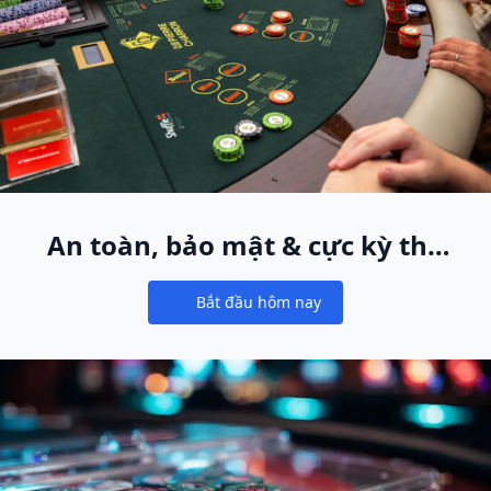
Texas Holdem Flop có nghĩa là gì?
Cuộc thi Discord nóng lên: Hãy tham gia hành động!
Cá cược là gì? Hiểu rõ khái niệm và rủi ro pháp lý
Thể thao - Cơ hội cá cược thể thao bóng đá hấp dẫn
Top 10 trang web cá độ bóng đá online uy tín nhất Việt Na
Một số vụ bê bối và tranh cãi nổi tiếng về roulette trong suốt
Công nghệ đã ảnh hưởng đến trò chơi roulette như th
‎1xBet: Cá cược thể thao trên App Store
Vincent Meli tăng lên 100.000 với K♣️ J♣️ Francois Tosques Call
sirusinfotech.in
Trang cá cược uy tín: Cách chọn nhanh
Các giải đấu hàng ngày từ WPT Global
Các giải đấu poker trực tuyến hàng đầu để xem và chơi và
Ai có nhiều vòng tay WSOP nhất?
Top Nhà Cái Bóng Đá Uy Tín 2026: Đặt Cược Siêu Hời!
Cá độ bóng đá qua mạng: tin tức hình ảnh video bình luận
WPT Global ¥ 110 CN ¥ triệu Chủ nhật Hyper PKO Showdo
Trang Cá Cược Bóng Đá Uy Tín: Bộ Tiêu Chí Chấm Điểm 10
Trangcacuoc88 Cá Độ Bóng Đá - Top 10 Web Cá Độ Uy Tín P
Cách giành chiến thắng tại các vị trí trực tuyến vào năm 20
trang cá độ bóng đá
Vui Cùng Dafabet – Khám Phá Thế Giới Cá Cược Đẳng Cấp
TP trong WPT poker là gì?
Paulius Plausinaitis thắng GGMmillion$ SHR với số tiền 31
Đề xuất chặn xem bóng đá lậu trên trang web xôi lạc Báo D
WPT Global vs GGPoker: Bạn nên chọn nền tảng poker nào
Quảng cáo mới nhất của WPT Global: vé cho một số tiền ch
Những quốc gia nào có thể chơi WPTGlobal vào năm 2
Roulette đóng vai trò gì trong văn hóa đại chúng chẳng h
Paulius Plausinaitis thắng GGMmillion$ SHR với số tiền 31
Sự trở lại của Shevliakov giành giải thưởng hàng triệu eu
Timothy Chung: Từ tiệc sinh nhật đến nhà vô địch WPT Pri
Giải vô địch WPT Prime trở lại với Jereld Sam Shining
Vincent Meli tăng lên 100.000 với K♣️ J♣️ Francois Tosques Call
Trực tiếp Ramhlun Athletic vs Venghlun FC vào lúc 13:30
Cách đủ điều kiện tham gia các sự kiện trực tuyến của WP
Mẹo mới toàn cầu của WPT: Xem trước cá cược tuần 6 của
Sòng bạc toàn cầu WPT: Một cuộc phiêu lưu đầy thú vị
Top 5 Nhà Cái Uy Tín Nhất Việt Nam 2024
Cuộc thi Discord nóng lên: Hãy tham gia hành động!
Tiền thưởng chào mừng sòng bạc trực tuyến không có tiền
sirusinfotech.in
web cá cược bóng đá
các trang web cá cược bóng đá
trang cá cược bóng đá
trang cá cược bóng đá uy tín
web cá cược bóng đá
các trang web cá cược bóng đá
Sòng bạc tiền thưởng hàng đầu không có tiền gửi vào 
Cory Zeidman nhận tội về kế hoạch gian lận cá cược thể th
Cá cược là gì? Hiểu rõ khái niệm và rủi ro pháp lý
WPT Global: Sự lựa chọn hàng đầu cho người chơi poker
Ngày 20-25 tháng 9 năm 2024 Giải vô địch WPT Úc
Trangcacuoc88 Cá Độ Bóng Đá - Top 10 Web Cá Độ Uy Tín P
Quảng cáo mới nhất của WPT Global: vé cho một số tiền ch
Kèo Nhà Cái Là Gì? Giải Thích Dễ Hiểu Cho Người Mới
Vincent Meli tăng lên 100.000 với K♣️ J♣️ Francois Tosques Call
Nguồn gốc của cái tên Roulette là gì?
Website bóng đá lậu tiếp tay cho cá độ?
Mẹo mới toàn cầu của WPT: Xem trước cá cược tuần 6 của
Top 10 trang cá độ bóng đá uy tín nhất Việt Nam 2024
Máy đánh bạc trả tiền thật mà không cần đặt cọc Chơi miễn
Sử dụng đô la hộ chiếu toàn cầu WPT để vào các sự kiệ
An toàn, bảo mật & cực kỳ thú
Top 5 sòng bạc trực tuyến năm 2025: chơi ở đâu và giành c
Trang Cá Độ Bóng Đá: Cách So Sánh Website Bằng Tiêu Chí
Nhà tài trợ Tiêu đề WPT Global Now cho Triton Poker Super 
Tôi có thể chơi GGPoker ở Mỹ không?
Cá cược là gì? Hiểu rõ khái niệm và rủi ro pháp lý
WPT Australia Returns: Thời điểm quan trọng của poker tiề
Martin Tsvetanov giành chiến thắng trong sự kiện chín
Trang Cá Cược Bóng Đá: Cách Đọc Tỷ Lệ Kèo Và Quy Tắc Th
Ngôi sao đang lên của Brazil gây sốc cho tất cả mọi người
- YouTube
Bạn không thể tải xuống và chơi WPT Poker Global ở các qu
Tôi có thể chơi GGPoker ở Mỹ không?
Ứng dụng sòng bạc trực tuyến hàng đầu năm 2025
vị
Đủ điều kiện tham quan Red Dragon Poker Tour Jeju 20
Một số vụ bê bối và tranh cãi nổi tiếng về roulette trong suốt
Sòng bạc toàn cầu WPT: Một cuộc phiêu lưu đầy thú vị
Giải vô địch WPT Prime trở lại với Jereld Sam Shining
Giới Thiệu Casino Online Vip79
Cách tải xuống đăng ký và Master WPT Global: 2025 Guide 
Sự ra đời của sòng bạc trực tuyến đã tác động đến trò chơi
Bắt đầu hôm nay
Giải vô địch tiền thưởng vàng: Cú sút hàng tuần của b
Notifications
Ai đang bán chỗ tiếp tay cho quảng cáo cờ bạc cá độ? - Tuổi
Nhà tài trợ Tiêu đề WPT Global Now cho Triton Poker Super 
TP trong WPT poker là gì?
Ứng dụng sòng bạc trực tuyến hàng đầu năm 2025
Lịch thi WPT Châu Á Thái Bình Dương 2024-2025
Sách hướng dẫn giải đấu WPT Australia 2024
Bạn có biết trò chơi poker trực tuyến WPTGO
Cá độ bóng đá online có phải là hình thức phạm tội đánh b
Công nghệ đã ảnh hưởng đến trò chơi roulette như thế nà
Khi nào và tại sao số 0 kép được thêm vào bánh xe roulett
Top 5 Nhà Cái Uy Tín Nhất Việt Nam 2024
Cập Nhật Link Vào MIBET Mới Nhất Không Bị Chặn? - Anony
11 ứng dụng và trò chơi poker hay nhất dành cho Android
Giải Đáp Câu Hỏi thường gặp khi truy cập website - Xoilac 
Chơi bài xì phé trực tuyến trên Android: Hướng dẫn năm 2
Giải vô địch tiền thưởng vàng: Cú sút hàng tuần của bạn ở
Cuộc thi Discord nóng lên: Hãy tham gia hành động!
Các Trang Web Cá Cược Bóng Đá: Cách Lập Danh Sách So 
Cách nào để ngăn quảng cáo trực tuyến cá độ bóng đá? – 
Top 10 Trang Web Cá Độ Bóng Đá Uy Tín Nhất 2026
Xem V-League Miễn Phí Ở Đâu? 3 Cách Xem Trực Tiếp Hot 
Một người phụ nữ hướng dẫn lựa chọn đồ chơi tình dục h
Cách bắt đầu chơi bài xì phé trực tuyến vào năm 2025: Hư
Một số vụ bê bối và tranh cãi nổi tiếng về roulette trong suốt
Cá cược là gì? Hiểu rõ khái niệm và rủi ro pháp lý
Chỉ dẫn chơi cá độ bóng đá Fb88 chuẩn cho cược thủ – Niti
Đề xuất chặn xem bóng đá lậu trên trang web xôi lạc Báo D
Trang Cá Độ Bóng Đá: Cách So Sánh Website Bằng Tiêu Chí
Oops there was an error! Horse Gossip
Cách nào để ngăn quảng cáo trực tuyến cá độ bóng đá? – 
Texas Holdem Flop có nghĩa là gì?