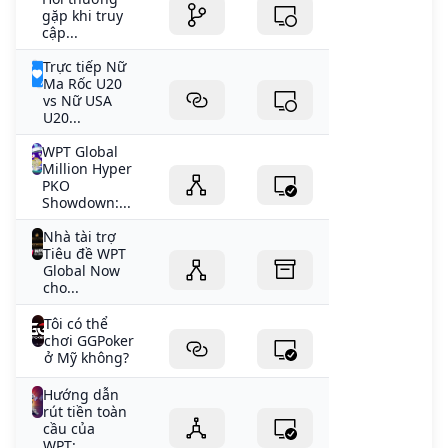
gặp khi truy
cập...
Trực tiếp Nữ
Ma Rốc U20
vs Nữ USA
U20...
WPT Global
Million Hyper
PKO
Showdown:...
Nhà tài trợ
Tiêu đề WPT
Global Now
cho...
Tôi có thể
chơi GGPoker
ở Mỹ không?
Hướng dẫn
rút tiền toàn
cầu của
WPT:...