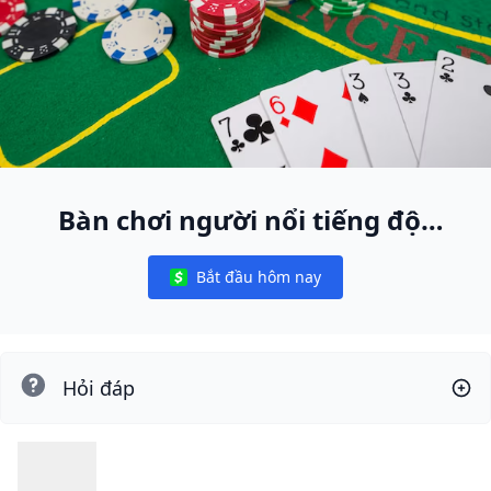
Bàn chơi người nổi tiếng độc
nhất
các trang web cá cược bóng đá
Bạn có biết trò chơi poker trực tuyến WPTGO
Bắt đầu hôm nay
Notifications
Sử dụng mã tiền thưởng WPT777 để yêu cầu ưu đãi đặc 
Web Cá Cược Bóng Đá: Cách Kiểm Tra Tên Miền Bảo Mậ
trang cá độ bóng đá
các trang web cá cược bóng đá
trang cá độ bóng đá
- YouTube
CÁ ĐỘ BÓNG ĐÁ QUA MẠNG VÀ NHỮNG VẤN ĐỀ PHÁP LÝ L
Top Nhà Cái Bóng Đá Uy Tín 2026: Đặt Cược Siêu Hời!
Phil Ivey tổ chức trò chơi gặp gỡ lễ hội tại Wynn Las Vegas
WPT Global Cow Boy: Quan điểm của người chơi
Hỏi đáp
Đánh giá về Everygame Poker: Hướng dẫn chơi Poker trực 
Poker toàn cầu có phải là tiền thật không?
Sách hướng dẫn giải đấu WPT Playground 2024
Top 10 trang cá độ bóng đá uy tín nhất Việt Nam 2024
Rake Chase là gì?
Doug Polk phải đối mặt với phản ứng dữ dội khi chơi trong 
CÁ ĐỘ BÓNG ĐÁ QUA MẠNG VÀ NHỮNG VẤN ĐỀ PHÁP LÝ L
Giải vô địch tiền thưởng vàng: Cú sút hàng tuần của b
‎1xBet: Cá cược thể thao trên App Store
WPT Global tổ chức sự kiện ở những quốc gia và khu vực n
Đánh giá về Everygame Poker: Hướng dẫn chơi Poker trực 
trang cá độ bóng đá
Phil Ivey tổ chức trò chơi gặp gỡ lễ hội tại Wynn Las V
Ngôi sao đang lên của Brazil gây sốc cho tất cả mọi người
Các giải đấu poker trực tuyến hàng đầu để xem và chơi và
Chỉ dẫn chơi cá độ bóng đá Fb88 chuẩn cho cược thủ – Niti
Ai có nhiều vòng tay WSOP nhất?
Cách giành chiến thắng tại trực tuyến Blackjack: Chiế