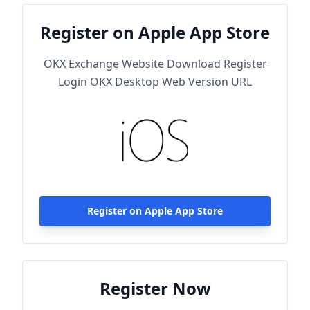
Register on Apple App Store
OKX Exchange Website Download Register
Login OKX Desktop Web Version URL
Register on Apple App Store
Register Now