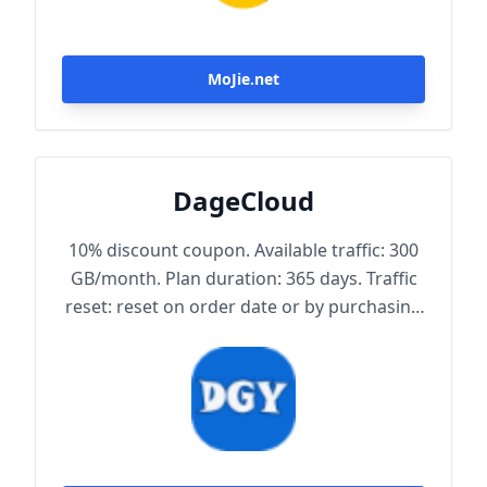
MoJie.net
DageCloud
10% discount coupon. Available traffic: 300
GB/month. Plan duration: 365 days. Traffic
reset: reset on order date or by purchasing
traffic package. Maximum achievable
bandwidth: 1000 Mbps. Node protocol:
Trojan.