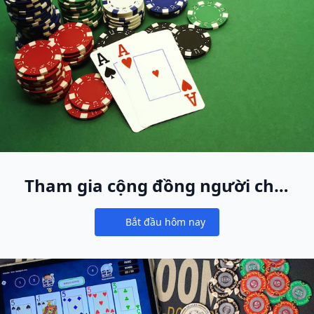
Trực tiếp Nữ Colombia U20 vs Nữ Cameroon U20 vào lúc 08:
Trực tiếp Yokohama Marinos vs C. Sapporo lúc 17:00 ngày 0
Giải Đáp Câu Hỏi thường gặp khi truy cập website - Xoilac 
Paulius Plausinaitis thắng GGMmillion$ SHR với số tiền 31
Nhận định soi kèo nhà cái hôm nay với tin soikeo chuyên gia
Giới thiệu - Web Cá Độ Bóng Đá Fun - Cá Cược Trực Tuyến P
Rake Chase là gì?
WPT Global vs GGPoker: Bạn nên chọn nền tảng poker nào
Cuộc thi Discord nóng lên: Hãy tham gia hành động!
Texas Holdem Flop có nghĩa là gì?
Xem Bóng Đá Trực Tiếp Miễn Phí HD Không Lag
Poker toàn cầu có phải là tiền thật không?
Kèo bóng đá hôm nay Tỷ lệ kèo nhà cái 5 trực tuyến Keonh
Trực tiếp Tsirang FC vs BFF Academy U19 vào lúc 16:00 ngày 
Xem Đá Bóng Trực Tiếp Ở Đâu? Top 10 Địa Chỉ Uy Tín 2026
WPT Australia Returns: Thời điểm quan trọng của poker tiề
Poker toàn cầu có phải là tiền thật không?
Phần thưởng chào mừng mới của WPT Global: lên tới $ 35
Hướng dẫn rút tiền toàn cầu của WPT: Tiền mặt được thực 
Xem Đá Bóng Trực Tiếp Ở Đâu? Top 10 Địa Chỉ Uy Tín 2026
Chơi Game Bài Tiến Lên Miền Nam Miễn Phí
Xem Bóng Đá Trực Tiếp Miễn Phí Full HD - Link Hot 2026
WPT Global Million Hyper PKO Showdown: Chi tiết & Hướng
Vui Cùng Dafabet – Khám Phá Thế Giới Cá Cược Đẳng Cấp
Đánh giá về Everygame Poker: Hướng dẫn chơi Poker trực 
James Obst giành chức vô địch WPT Australia và giành được
Top 5 sòng bạc trực tuyến năm 2025: chơi ở đâu và giành c
Cách tải xuống WPTGO và bắt đầu
Công nghệ đã ảnh hưởng đến trò chơi roulette như thế nà
Hướng dẫn cá độ bóng đá online chi tiết fkdecictuzi
WPT Australia Returns: Thời điểm quan trọng của poker tiề
Giải Đáp Câu Hỏi thường gặp khi truy cập website - Xoilac 
Đề xuất chặn xem bóng đá lậu trên trang web xôi lạc Báo D
Timothy Chung: Từ tiệc sinh nhật đến nhà vô địch WPT Pri
web cá cược bóng đá
trang cá cược bóng đá uy tín
trang cá cược bóng đá uy tín
WPT Global ¥ 110 CN ¥ triệu Chủ nhật Hyper PKO Showdo
James Obst giành chức vô địch WPT Australia và giành được
Giải vô địch thế giới WPT 2024 khai mạc tại Wynn Las Vegas:
Tham gia cộng đồng người chơi
Những quốc gia nào có thể chơi WPTGlobal vào năm 2024?
Martin Tsvetanov giành chiến thắng trong sự kiện chính Eu
Cory Zeidman nhận tội về kế hoạch gian lận cá cược thể th
Các giải đấu hàng ngày từ WPT Global
Cá cược là gì? Hiểu rõ khái niệm và rủi ro pháp lý
Top Trang Web Xem Bóng Đá Trực Tuyến Miễn Phí Mượt Nh
cash game lớn nhất thế giới
Top 5 sòng bạc trực tuyến năm 2025: chơi ở đâu và giành c
Công nghệ đã ảnh hưởng đến trò chơi roulette như thế nà
Chơi Tiến Lên Miền Nam Offline: Hướng Dẫn Tải Game và C
Bắt đầu hôm nay
Notifications
Lịch trình giải đấu toàn cầu WPT 2025
Kèo bóng đá hôm nay Tỷ lệ kèo nhà cái 5 trực tuyến Keonh
Thể thao - Cơ hội cá cược thể thao bóng đá hấp dẫn
Kèo Bóng Đá Châu Âu: Hướng Dẫn Chi Tiết và Cách Đọc Kè
Giới thiệu - Web Cá Độ Bóng Đá Fun - Cá Cược Trực Tuyến P
CÁ ĐỘ BÓNG ĐÁ QUA MẠNG VÀ NHỮNG VẤN ĐỀ PHÁP LÝ L
Sử dụng mã tiền thưởng WPT777 để yêu cầu ưu đãi đặc biệt
Trang Cá Cược Bóng Đá: Cách Đọc Tỷ Lệ Kèo Và Quy Tắc Th
Frank Stepuchin dẫn đầu RRPO WPT Seminole 2024 sau ngà
Trang Cá Cược Bóng Đá: Cách Đọc Tỷ Lệ Kèo Và Quy Tắc Th
Top 5 sòng bạc trực tuyến năm 2025: chơi ở đâu và giành c
Giới Thiệu Casino Online Vip79
- YouTube
WPT Global: Sự lựa chọn hàng đầu cho người chơi poker
Phần thưởng chào mừng mới của WPT Global: lên tới $ 35