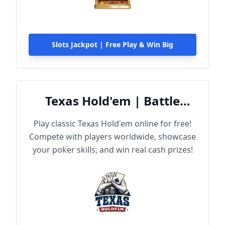
Slots Jackpot | Free Play & Win Big
Texas Hold'em | Battle
Online
Play classic Texas Hold'em online for free!
Compete with players worldwide, showcase
your poker skills, and win real cash prizes!