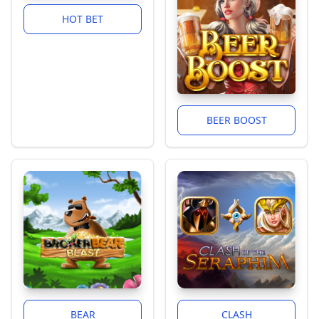
web cá cược bóng đá
WPT Global vs GGPoker: Bạn nên chọn nền tảng poker n
Trực tiếp Nữ Colombia U20 vs Nữ Cameroon U20 lúc 08:00
Kèo bóng đá hôm nay Tỷ lệ kèo nhà cái 5 trực tuyến Keo
Poker toàn cầu có phải là tiền thật không?
Giải vô địch tiền thưởng vàng: Cú sút hàng tuần của bạn
Một phát bắn - Giải đấu Freezeout của WPT Global
Sòng bạc trực tuyến đáng tin cậy nhất: WPT Global
Kèo bóng đá hôm nay Tỷ lệ kèo nhà cái 5 trực tuyến Keo
Cập Nhật Link Vào MIBET Mới Nhất Không Bị Chặn? - Ano
Sự ra đời của sòng bạc trực tuyến đã tác động đến trò ch
Tiền thưởng chào mừng sòng bạc trực tuyến không có ti
Top 5 sòng bạc trực tuyến năm 2025: chơi ở đâu và giành
Thể thao - Cơ hội cá cược thể thao bóng đá hấp dẫn
Phần thưởng chào mừng mới của WPT Global: lên tới $ 
Ứng dụng sòng bạc trực tuyến hàng đầu năm 2025
CÁ ĐỘ BÓNG ĐÁ QUA MẠNG VÀ NHỮNG VẤN ĐỀ PHÁP LÝ
Tổng giải thưởng của WPT Prime Đài Loan là bao nhiêu
‎1xBet: Cá cược thể thao trên App Store
Nhận định soi kèo nhà cái hôm nay với tin soikeo chuyên g
WSOP USA Top 8 Câu hỏi thường gặp
WPT Global vs GGPoker: Bạn nên chọn nền tảng poker n
Phần thưởng chào mừng mới của WPT Global: lên tới $ 
Bạn không thể tải xuống và chơi WPT Poker Global ở các
Điều khoản tiền thưởng toàn cầu của WPT: Tiền mặt được
- YouTube
Oops there was an error! Horse Gossip
Ứng dụng sòng bạc trực tuyến hàng đầu năm 2025
Điều khoản sử dụng - Các vấn đề liên quan đến các điều 
Giải Đáp Câu Hỏi thường gặp khi truy cập website - Xoila
Giải vô địch WPT Prime trở lại với Jereld Sam Shining
Bạn có thể chơi WPT Global ở đâu? Các quốc gia được hỗ 
Chơi Game Bài Tiến Lên Miền Nam Miễn Phí
Roulette đóng vai trò gì trong văn hóa đại chúng chẳng
WPT Global tổ chức sự kiện ở những quốc gia và khu vực
Nguồn gốc của cái tên Roulette là gì?
Cách bắt đầu chơi bài xì phé trực tuyến vào năm 2025: 
Trực tiếp Nữ Colombia U20 vs Nữ Cameroon U20 lúc 08:00
Trangcacuoc88 Cá Độ Bóng Đá - Top 10 Web Cá Độ Uy Tín
HOT BET
Phòng ngừa đấu tranh tội phạm liên quan đến cá độ đán
Trực tiếp Ramhlun Athletic vs Venghlun FC vào lúc 13:30 n
Giải vô địch thế giới WPT 2024 khai mạc tại Wynn Las Vega
Các giải đấu hàng ngày từ WPT Global
Chỉ dẫn chơi cá độ bóng đá Fb88 chuẩn cho cược thủ – Ni
Nhà tài trợ Tiêu đề WPT Global Now cho Triton Poker Sup
Khi nào và tại sao số 0 kép được thêm vào bánh xe roule
WPT Global tổ chức sự kiện ở những quốc gia và khu vực
Nhận định soi kèo nhà cái hôm nay với tin soikeo chuyên g
Timothy Chung: Từ tiệc sinh nhật đến nhà vô địch WPT P
Những quốc gia nào có thể chơi WPTGlobal vào năm 202
Trang Cá Độ Bóng Đá: Cách So Sánh Website Bằng Tiêu C
Doug Polk phải đối mặt với phản ứng dữ dội khi chơi tron
Xem Đá Bóng Trực Tiếp Ở Đâu? Top 10 Địa Chỉ Uy Tín 202
Vì sao nạn cá cược bóng đá online còn “dai dẳng”?
11 ứng dụng và trò chơi poker hay nhất dành cho Androi
Hướng Dẫn Chi Tiết Về Fun88 Đăng Nhập
WSOP USA Top 8 Câu hỏi thường gặp
Cách tải xuống đăng ký và Master WPT Global: 2025 Guid
Trực tiếp Nữ Colombia U20 vs Nữ Cameroon U20 vào lúc 0
Cập Nhật Link Vào MIBET Mới Nhất Không Bị Chặn? - Ano
Sòng bạc toàn cầu WPT: Một cuộc phiêu lưu đầy thú vị
Kèo Bóng Đá Là Gì? Bí Quyết Thắng Lớn Cho Tân Thủ!
Giải vô địch WPT Prime trở lại với Jereld Sam Shining
Kèo Bóng Đá Là Gì? Bí Quyết Thắng Lớn Cho Tân Thủ!
Frank Stepuchin dẫn đầu RRPO WPT Seminole 2024 sau n
Giải vô địch WPT Prime trở lại với Jereld Sam Shining
Các Trang Web Cá Cược Bóng Đá: Cách Lập Danh Sách So
Sử dụng đô la hộ chiếu toàn cầu WPT để vào các sự kiện 
Cách giành chiến thắng tại các vị trí trực tuyến vào năm 
Sử dụng mã tiền thưởng WPT777 để yêu cầu ưu đãi đặc bi
WPT Global Million Hyper PKO Showdown: Chi tiết & Hướ
WPT Global có ứng dụng di động không?
Cách chơi WPT Global trên máy tính của bạn 2024
Trang Cá Độ Bóng Đá: Cách So Sánh Website Bằng Tiêu C
Trangcacuoc88 Cá Độ Bóng Đá - Top 10 Web Cá Độ Uy Tín
Giới thiệu - Web Cá Độ Bóng Đá Fun - Cá Cược Trực Tuyến
Rake Chase là gì?
Ứng dụng sòng bạc trực tuyến hàng đầu năm 2025
Sòng bạc tiền thưởng hàng đầu không có tiền gửi vào nă
Trang Cá Độ Bóng Đá: Cách So Sánh Website Bằng Tiêu C
WPT Global: Sự lựa chọn hàng đầu cho người chơi poker
WPT Global Million Hyper PKO Showdown: Chi tiết & Hướ
Kèo Bóng Đá Là Gì? Bí Quyết Thắng Lớn Cho Tân Thủ!
Xem V-League Miễn Phí Ở Đâu? 3 Cách Xem Trực Tiếp Ho
Nguồn gốc của cái tên Roulette là gì?
Điều khoản tiền thưởng toàn cầu của WPT: Tiền mặt được
Top 10 trang cá độ bóng đá online uy tín nhất việt nam
Làm cho Phil Ivey cười có thể biến thành một ngày trả lươ
Cá cược là gì? Hiểu rõ khái niệm và rủi ro pháp lý
22bet – Trải Nghiệm Cá Cược Trực Tuyến Đẳng Cấp
Các giải đấu hàng ngày từ WPT Global
Vincent Meli tăng lên 100.000 với K♣️ J♣️ Francois Tosques Ca
Những quốc gia nào có thể chơi WPTGlobal vào năm 202
- YouTube
Đối tác toàn cầu của WPT với Câu lạc bộ bài Poker & Sòng
Hướng dẫn cá độ bóng đá online chi tiết fkdecictuzi
Thể thao - Cơ hội cá cược thể thao bóng đá hấp dẫn
Tiền thưởng chào mừng sòng bạc trực tuyến không có ti
Trangcacuoc88 Cá Độ Bóng Đá - Top 10 Web Cá Độ Uy Tín
Cách nào để ngăn quảng cáo trực tuyến cá độ bóng đá? 
Trangcacuoc88 Cá Độ Bóng Đá - Top 10 Web Cá Độ Uy Tín
Top 10 trang cá độ bóng đá uy tín nhất Việt Nam 2024 -
Kèo Nhà Cái Là Gì? Giải Thích Dễ Hiểu Cho Người Mới
WPT Global vs GGPoker: Bạn nên chọn nền tảng poker n
Cách tải xuống đăng ký và Master WPT Global: 2025 Guid
Giải Đáp Câu Hỏi thường gặp khi truy cập website - Xoila
Phil Ivey tổ chức trò chơi gặp gỡ lễ hội tại Wynn Las Veg
Các giải đấu poker trực tuyến hàng đầu để xem và chơi 
Xem Bóng Đá Trực Tiếp Miễn Phí Full HD - Link Hot 2026
Phòng ngừa đấu tranh tội phạm liên quan đến cá độ đán
Kèo Bóng Đá Châu Âu: Hướng Dẫn Chi Tiết và Cách Đọc 
- YouTube
Martin Tsvetanov giành chiến thắng trong sự kiện chính 
Sòng bạc toàn cầu WPT: Một cuộc phiêu lưu đầy thú vị
Top Trang Web Xem Bóng Đá Trực Tuyến Miễn Phí Mượt 
Phil Ivey tổ chức trò chơi gặp gỡ lễ hội tại Wynn Las Veg
trang cá cược bóng đá
các trang web cá cược bóng đá
web cá cược bóng đá
trang cá cược bóng đá uy tín
trang cá độ bóng đá
các trang web cá cược bóng đá
web cá cược bóng đá
trang cá cược bóng đá
các trang web cá cược bóng đá
trang cá cược bóng đá uy tín
trang cá độ bóng đá
web cá cược bóng đá
trang cá cược bóng đá uy tín
trang cá cược bóng đá uy tín
trang cá cược bóng đá uy tín
trang cá độ bóng đá
trang cá độ bóng đá
các trang web cá cược bóng đá
trang cá độ bóng đá
trang cá độ bóng đá
trang cá độ bóng đá
web cá cược bóng đá
các trang web cá cược bóng đá
các trang web cá cược bóng đá
trang cá độ bóng đá
trang cá cược bóng đá uy tín
các trang web cá cược bóng đá
các trang web cá cược bóng đá
web cá cược bóng đá
web cá cược bóng đá
trang cá cược bóng đá uy tín
các trang web cá cược bóng đá
các trang web cá cược bóng đá
web cá cược bóng đá
các trang web cá cược bóng đá
trang cá cược bóng đá uy tín
trang cá cược bóng đá
Giải vô địch tiền thưởng vàng: Cú sút hàng tuần của bạn
Ai đã phát minh ra trò chơi roulette?
Nhà tài trợ Tiêu đề WPT Global Now cho Triton Poker Sup
Timothy Chung: Từ tiệc sinh nhật đến nhà vô địch WPT P
Cuộc đua gay cấn dành cho Cầu thủ xuất sắc nhất WPT m
Top 5 sòng bạc trực tuyến năm 2025: chơi ở đâu và giành
Quảng cáo mới nhất của WPT Global: vé cho một số tiền 
Cory Zeidman nhận tội về kế hoạch gian lận cá cược thể 
Website bóng đá lậu tiếp tay cho cá độ?
- YouTube
Kèo bóng đá hôm nay Tỷ lệ kèo nhà cái 5 trực tuyến Keo
Kèo bóng đá hôm nay Tỷ lệ kèo nhà cái 5 trực tuyến Keo
Cách giành chiến thắng tại trực tuyến Blackjack: Chiến 
Quảng cáo mới nhất của WPT Global: vé cho một số tiền 
Điều khoản tiền thưởng toàn cầu của WPT: Tiền mặt được
Chơi Tiến Lên Miền Nam Offline: Hướng Dẫn Tải Game và
10+ Trang Cá Cược Bóng Đá ICU Online Uy Tín HOT Nhất 2
Một người phụ nữ hướng dẫn lựa chọn đồ chơi tình dục
Trực tiếp Tsirang FC vs BFF Academy U19 vào lúc 16:00 ng
Chỉ dẫn chơi cá độ bóng đá Fb88 chuẩn cho cược thủ – Ni
Công nghệ đã ảnh hưởng đến trò chơi roulette như thế 
Giải Đáp Câu Hỏi thường gặp khi truy cập website - Xoila
10+ Trang Cá Cược Bóng Đá ICU Online Uy Tín HOT Nhất 2
Khi nào và tại sao số 0 kép được thêm vào bánh xe roule
Sự trở lại của Shevliakov giành giải thưởng hàng triệu 
Frank Stepuchin dẫn đầu RRPO WPT Seminole 2024 sau n
Lịch thi WPT Châu Á Thái Bình Dương 2024-2025
‎1xBet: Cá cược thể thao trên App Store
Top 5 Nhà Cái Uy Tín Nhất Việt Nam 2024
Ai đang bán chỗ tiếp tay cho quảng cáo cờ bạc cá độ? - Tuô
Top Nhà Cái Bóng Đá Uy Tín 2026: Đặt Cược Siêu Hời!
Bitstarz không cần tiền thưởng lên tới 5 BTC và 200 vòng
Sách hướng dẫn giải đấu WPT Playground 2024
Hướng dẫn sự kiện WPT Paris 2024
Tùy chọn thanh toán tại EVERYGAME Poker: Giao dịch n
Trực tiếp Nữ Colombia U20 vs Nữ Cameroon U20 vào lúc 0
Bạn có biết trò chơi poker trực tuyến WPTGO
Cách giành chiến thắng tại các vị trí trực tuyến vào năm 
Oops there was an error! Horse Gossip
Các Trang Web Cá Cược Bóng Đá: Cách Lập Danh Sách So
Phil Ivey tổ chức trò chơi gặp gỡ lễ hội tại Wynn Las Veg
Cách tải xuống WPTGO và bắt đầu
Cá độ bóng đá qua mạng: tin tức hình ảnh video bình luậ
Giải vô địch thế giới WPT 2024 khai mạc tại Wynn Las Vega
Hướng Dẫn Chi Tiết Về Fun88 Đăng Nhập
Top Trang Web Xem Bóng Đá Trực Tuyến Miễn Phí Mượt 
- YouTube
Là poker trực tuyến được gian lận?
Giới thiệu - Web Cá Độ Bóng Đá Fun - Cá Cược Trực Tuyến
Bạn có thể chơi WPT Global ở đâu? Các quốc gia được hỗ 
Một người phụ nữ hướng dẫn lựa chọn đồ chơi tình dục
CÁ ĐỘ BÓNG ĐÁ
Kèo Nhà Cái Là Gì? Giải Thích Dễ Hiểu Cho Người Mới
Top Nhà Cái Bóng Đá Uy Tín 2026: Đặt Cược Siêu Hời!
Giải Đáp Câu Hỏi thường gặp khi truy cập website - Xoila
Sự ra đời của sòng bạc trực tuyến đã tác động đến trò ch
Cách tải xuống WPTGO và bắt đầu
Cách đủ điều kiện tham gia các sự kiện trực tuyến của 
Cá độ bóng đá qua mạng: tin tức hình ảnh video bình luậ
Xử nghiêm hành vi công khai quảng cáo cá độ
Nguồn gốc của cái tên Roulette là gì?
TP trong WPT poker là gì?
Tiền thưởng chào mừng sòng bạc trực tuyến không có ti
CÁ ĐỘ BÓNG ĐÁ
Top 10+ Trang Cá Cược Bóng Đá Uy Tín Trực Tuyến Việt 
Cách bắt đầu chơi bài xì phé trực tuyến vào năm 2025: 
Giải Đáp Câu Hỏi thường gặp khi truy cập website - Xoila
- YouTube
Các giải đấu hàng ngày từ WPT Global
Chỉ dẫn chơi cá độ bóng đá Fb88 chuẩn cho cược thủ – Ni
Vincent Meli tăng lên 100.000 với K♣️ J♣️ Francois Tosques Ca
Xem Bóng Đá Trực Tiếp Miễn Phí Full HD - Link Hot 2026
Phá đường dây cá độ bóng đá trực tuyến trị giá 500 tỷ đ
Sự ra đời của sòng bạc trực tuyến đã tác động đến trò ch
Ai đang bán chỗ tiếp tay cho quảng cáo cờ bạc cá độ? - Tuô
Nhận định soi kèo nhà cái hôm nay với tin soikeo chuyên g
Nhận định soi kèo nhà cái hôm nay với tin soikeo chuyên g
Cory Zeidman nhận tội về kế hoạch gian lận cá cược thể 
Trực tiếp Yokohama Marinos vs C. Sapporo lúc 17:00 ngày
Không có tiền gửi miễn phí tại WPT Global - chơi mà khôn
Xem V-League Miễn Phí Ở Đâu? 3 Cách Xem Trực Tiếp Ho
11 ứng dụng và trò chơi poker hay nhất dành cho Androi
Xem Đá Bóng Trực Tiếp Ở Đâu? Top 10 Địa Chỉ Uy Tín 202
Texas Holdem Flop có nghĩa là gì?
Oops there was an error! Horse Gossip
Top 5 Nhà Cái Uy Tín Nhất Việt Nam 2024
Trò chơi roulette lần đầu tiên được chơi ở đâu và khi nào
Sử dụng mã tiền thưởng WPT777 để yêu cầu ưu đãi đặc bi
Các Trang Web Cá Cược Bóng Đá: Cách Lập Danh Sách So
Đề xuất chặn xem bóng đá lậu trên trang web xôi lạc Báo
Top 10 trang cá độ bóng đá uy tín nhất Việt Nam 2024 -
WPT Global Cow Boy: Quan điểm của người chơi
Nhà tài trợ Tiêu đề WPT Global Now cho Triton Poker Sup
WPT Australia Returns: Thời điểm quan trọng của poker t
WPT Global Million Hyper PKO Showdown: Chi tiết & Hướ
Roulette đóng vai trò gì trong văn hóa đại chúng chẳng
Là poker trực tuyến được gian lận?
Poker toàn cầu có phải là tiền thật không?
WPT Global tổ chức sự kiện ở những quốc gia và khu vực
Giới Thiệu Casino Online BK8
10+ Trang Cá Cược Bóng Đá ICU Online Uy Tín HOT Nhất 2
22bet – Trải Nghiệm Cá Cược Trực Tuyến Đẳng Cấp
- YouTube
Kèo Bóng Đá Là Gì? Bí Quyết Thắng Lớn Cho Tân Thủ!
Tổng giải thưởng của WPT Prime Đài Loan là bao nhiêu
Đề xuất chặn xem bóng đá lậu trên trang web xôi lạc Báo
Casino online - Thế giới cá cược trực tuyến đẳng cấp
Sòng bạc trực tuyến đáng tin cậy nhất: WPT Global
Cách giành chiến thắng tại các vị trí trực tuyến vào năm 
Trang Cá Cược Bóng Đá: Cách Đọc Tỷ Lệ Kèo Và Quy Tắc 
Cách chơi WPT Global trên máy tính của bạn 2024
Xem Bóng Đá Trực Tiếp Miễn Phí HD Không Lag
Trang cá cược uy tín: Cách chọn nhanh
Xem Bóng Đá Trực Tiếp Miễn Phí HD Không Lag
BEER BOOST
Vì sao nạn cá cược bóng đá online còn “dai dẳng”?
- YouTube
Cách bắt đầu chơi bài xì phé trực tuyến vào năm 2025: 
Chơi Game Bài Tiến Lên Miền Nam Miễn Phí
Top Nhà Cái Bóng Đá Uy Tín 2026: Đặt Cược Siêu Hời!
Cách tải xuống đăng ký và Master WPT Global: 2025 Guid
Những quốc gia nào có thể chơi WPTGlobal vào năm 202
Top 10 trang web cá độ bóng đá online uy tín nhất Việt 
Cách đủ điều kiện tham gia các sự kiện trực tuyến của 
Cách tải xuống đăng ký và Master WPT Global: 2025 Guid
Các Trang Web Cá Cược Bóng Đá: Cách Lập Danh Sách So
Hướng dẫn sự kiện WPT Paris 2024
Lễ hội mùa xuân toàn cầu WPT: 7.000.000 đô la giải thư
Sách hướng dẫn giải đấu WPT Playground 2024
Cuộc thi Discord nóng lên: Hãy tham gia hành động!
- YouTube
Cách nào để ngăn quảng cáo trực tuyến cá độ bóng đá? 
Vui Cùng Dafabet – Khám Phá Thế Giới Cá Cược Đẳng Cấ
Trực tiếp Yokohama Marinos vs C. Sapporo lúc 17:00 ngày
sirusinfotech.in
Sử dụng đô la hộ chiếu toàn cầu WPT để vào các sự kiện 
Top 10 trang web cá độ bóng đá online uy tín nhất Việt 
Giải vô địch WPT khơi dậy tinh thần của huyền thoại Pok
WPT Global Cow Boy: Quan điểm của người chơi
Hướng dẫn rút tiền toàn cầu của WPT: Tiền mặt được thự
Sự trở lại của Shevliakov giành giải thưởng hàng triệu 
Thể thao - Cơ hội cá cược thể thao bóng đá hấp dẫn
WPT Global Cow Boy: Quan điểm của người chơi
Chơi Tiến Lên Miền Nam Offline: Hướng Dẫn Tải Game và
Texas Holdem Flop có nghĩa là gì?
Luật Chơi Poker Online tại DA88
Tùy chọn thanh toán tại EVERYGAME Poker: Giao dịch n
Lịch thi WPT Châu Á Thái Bình Dương 2024-2025
Bitstarz không cần tiền thưởng lên tới 5 BTC và 200 vòng
Những quốc gia nào có thể chơi WPTGlobal vào năm 202
Tiền thưởng chào mừng sòng bạc trực tuyến không có ti
Poker toàn cầu có phải là tiền thật không?
Web Cá Độ Bóng Đá Fun - Cá Cược Trực Tuyến Podcast on
Poker toàn cầu có phải là tiền thật không?
CÁ ĐỘ BÓNG ĐÁ QUA MẠNG VÀ NHỮNG VẤN ĐỀ PHÁP LÝ
Nhận định soi kèo nhà cái hôm nay với tin soikeo chuyên g
Doug Polk phải đối mặt với phản ứng dữ dội khi chơi tron
Đánh giá về Everygame Poker: Hướng dẫn chơi Poker trự
Cá độ bóng đá qua mạng: tin tức hình ảnh video bình luậ
Ứng dụng sòng bạc trực tuyến hàng đầu năm 2025
Ứng dụng sòng bạc trực tuyến hàng đầu năm 2025
Cách tải xuống WPTGO và bắt đầu
Trang Cá Độ Bóng Đá: Cách So Sánh Website Bằng Tiêu C
Paulius Plausinaitis thắng GGMmillion$ SHR với số tiền 
Roulette đóng vai trò gì trong văn hóa đại chúng chẳng
Kèo bóng đá hôm nay Tỷ lệ kèo nhà cái 5 trực tuyến Keo
Phil Ivey tổ chức trò chơi gặp gỡ lễ hội tại Wynn Las Veg
Đề xuất chặn xem bóng đá lậu trên trang web xôi lạc Báo
Kèo Nhà Cái Là Gì? Giải Thích Dễ Hiểu Cho Người Mới
Trực tiếp Nữ Colombia U20 vs Nữ Cameroon U20 vào lúc 0
Phil Ivey tổ chức trò chơi gặp gỡ lễ hội tại Wynn Las Veg
Top 10 trang cá độ bóng đá uy tín nhất Việt Nam 2024 -
Trực tiếp Ramhlun Athletic vs Venghlun FC vào lúc 13:30 n
Tương lai của trò chơi roulette là gì?
Tin soi kèo hôm nay Nhận định kèo bóng đá cùng chuyên g
Một người phụ nữ hướng dẫn lựa chọn đồ chơi tình dục
Trangcacuoc88 Cá Độ Bóng Đá - Top 10 Web Cá Độ Uy Tín
Texas Holdem Flop có nghĩa là gì?
Quy tắc mới cho Thiên đường WSOP: Thiết bị điện tử và H
Chơi bài xì phé trực tuyến trên Android: Hướng dẫn năm
Nguồn gốc của cái tên Roulette là gì?
Công nghệ đã ảnh hưởng đến trò chơi roulette như thế 
Phil Ivey tổ chức trò chơi gặp gỡ lễ hội tại Wynn Las Veg
James Obst giành chức vô địch WPT Australia và giành đư
Top 10 Trang Web Cá Độ Bóng Đá Uy Tín Nhất 2026
Giải Đáp Câu Hỏi thường gặp khi truy cập website - Xoila
Texas Holdem Flop có nghĩa là gì?
- YouTube
Quảng cáo mới nhất của WPT Global: vé cho một số tiền 
Các Trang Web Cá Cược Bóng Đá: Cách Lập Danh Sách So
Các Trang Web Cá Cược Bóng Đá: Cách Lập Danh Sách So
Cập Nhật Link Vào MIBET Mới Nhất Không Bị Chặn? - Ano
Cuộc đua gay cấn dành cho Cầu thủ xuất sắc nhất WPT m
Lịch thi WPT Châu Á Thái Bình Dương 2024-2025
Những quốc gia nào có thể chơi WPTGlobal vào năm 202
Sòng bạc tiền thưởng hàng đầu không có tiền gửi vào nă
Ngôi sao đang lên của Brazil gây sốc cho tất cả mọi ngư
Sử dụng mã tiền thưởng WPT777 để yêu cầu ưu đãi đặc bi
Chơi bài xì phé trực tuyến trên Android: Hướng dẫn năm
sirusinfotech.in
Tùy chọn thanh toán tại EVERYGAME Poker: Giao dịch n
Cuộc đua gay cấn dành cho Cầu thủ xuất sắc nhất WPT m
Sòng bạc tiền thưởng hàng đầu không có tiền gửi vào nă
Sòng bạc trực tuyến đáng tin cậy nhất: WPT Global
Timothy Chung: Từ tiệc sinh nhật đến nhà vô địch WPT P
Ngày 20-25 tháng 9 năm 2024 Giải vô địch WPT Úc
Thể thao - Cơ hội cá cược thể thao bóng đá hấp dẫn
Top 5 Nhà Cái Uy Tín Nhất Việt Nam 2024
Ai có nhiều vòng tay WSOP nhất?
2025 Vụ nổ WSOP! Các định dạng mới + Giải thưởng lớn n
Top 10 Trang Web Cá Độ Bóng Đá Uy Tín Nhất 2026
Chỉ dẫn chơi cá độ bóng đá Fb88 chuẩn cho cược thủ – Ni
Quảng cáo mới nhất của WPT Global: vé cho một số tiền 
Top 5 Nhà Cái Uy Tín Nhất Việt Nam 2024
WPT Global có ứng dụng di động không?
Xử nghiêm hành vi công khai quảng cáo cá độ
Trò chơi roulette lần đầu tiên được chơi ở đâu và khi nào
Xử nghiêm hành vi công khai quảng cáo cá độ
Hướng dẫn sự kiện WPT Paris 2024
Giới Thiệu Casino Online Vip79
Giải Đáp Câu Hỏi thường gặp khi truy cập website - Xoila
Xem Bóng Đá Trực Tiếp Miễn Phí HD Không Lag
Trực tiếp Yokohama Marinos vs C. Sapporo lúc 17:00 ngày
Trực tiếp Ramhlun Athletic vs Venghlun FC vào lúc 13:30 n
- YouTube
WPT Global từ Chủ nhật Hyper PKO Showdown: Mua thấp
CÁ ĐỘ BÓNG ĐÁ
Xem Đá Bóng Trực Tiếp Ở Đâu? Top 10 Địa Chỉ Uy Tín 202
Cách nào để ngăn quảng cáo trực tuyến cá độ bóng đá? 
Sử dụng đô la hộ chiếu toàn cầu WPT để vào các sự kiện 
Top 10 trang cá độ bóng đá uy tín nhất Việt Nam 2024 -
Chơi bài xì phé trực tuyến trên Android: Hướng dẫn năm
Tiền thưởng chào mừng sòng bạc trực tuyến không có ti
Giới thiệu - Web Cá Độ Bóng Đá Fun - Cá Cược Trực Tuyến
Kèo Bóng Đá Là Gì? Bí Quyết Thắng Lớn Cho Tân Thủ!
Sự trở lại của Shevliakov giành giải thưởng hàng triệu 
Cá cược là gì? Hiểu rõ khái niệm và rủi ro pháp lý
- YouTube
WPT Global tổ chức sự kiện ở những quốc gia và khu vực
Cách bắt đầu chơi bài xì phé trực tuyến vào năm 2025: 
Hướng dẫn cá độ bóng đá online chi tiết fkdecictuzi
Martin Tsvetanov giành chiến thắng trong sự kiện chính 
Top 10 trang cá độ bóng đá uy tín nhất Việt Nam 2024 -
Đánh giá về Everygame Poker: Hướng dẫn chơi Poker trự
Tương lai của trò chơi roulette là gì?
Cá độ bóng đá online có phải là hình thức phạm tội đánh
Những quốc gia nào bị hạn chế trên WPT Global?
Bitstarz không cần tiền thưởng lên tới 5 BTC và 200 vòng
Cách giành chiến thắng tại các vị trí trực tuyến vào năm 
TP trong WPT poker là gì?
WPT Global từ Chủ nhật Hyper PKO Showdown: Mua thấp
Martin Tsvetanov giành chiến thắng trong sự kiện chính 
Hướng dẫn cá độ bóng đá online chi tiết fkdecictuzi
Sách hướng dẫn giải đấu WPT Playground 2024
Trực tiếp Yokohama Marinos vs C. Sapporo lúc 17:00 ngày
Điều khoản tiền thưởng toàn cầu của WPT: Tiền mặt được
Cách đủ điều kiện tham gia các sự kiện trực tuyến của 
Trò chơi roulette lần đầu tiên được chơi ở đâu và khi nào
Phần thưởng chào mừng mới của WPT Global: lên tới $ 
Quảng cáo mới nhất của WPT Global: vé cho một số tiền 
Top 10 trang cá độ bóng đá uy tín nhất Việt Nam 2024 -
Bạn có thể chơi WPT Global ở đâu? Các quốc gia được hỗ 
Phần thưởng chào mừng mới của WPT Global: lên tới $ 
Doug Polk phải đối mặt với phản ứng dữ dội khi chơi tron
Ai đã phát minh ra trò chơi roulette?
Cách giành chiến thắng tại trực tuyến Blackjack: Chiến 
2025 Vụ nổ WSOP! Các định dạng mới + Giải thưởng lớn n
Giải vô địch WPT khơi dậy tinh thần của huyền thoại Pok
- YouTube
Hướng dẫn rút tiền toàn cầu của WPT: Tiền mặt được thự
Tiêu đề EPT củng cố danh tiếng của Stephen Song như 
Rake Chase là gì?
- YouTube
Trực tiếp Yokohama Marinos vs C. Sapporo lúc 17:00 ngày
- YouTube
Hướng dẫn cá độ bóng đá online chi tiết fkdecictuzi
Giới Thiệu Casino Online Vip79
Top 10 trang cá độ bóng đá uy tín nhất Việt Nam 2024 -
Quy tắc mới cho Thiên đường WSOP: Thiết bị điện tử và H
Giải vô địch WPT khơi dậy tinh thần của huyền thoại Pok
Đối tác toàn cầu của WPT với Câu lạc bộ bài Poker & Sòng
Đủ điều kiện cho sự kiện chính của WPT Global thông qu
Mẹo mới toàn cầu của WPT: Xem trước cá cược tuần 6 c
Tỷ lệ kèo nhà cái trước trận đấu - Tỉ lệ kèo Ngoại hạng A
Vincent Meli tăng lên 100.000 với K♣️ J♣️ Francois Tosques Ca
Ai đã phát minh ra trò chơi roulette?
Làm cho Phil Ivey cười có thể biến thành một ngày trả lươ
2025 Vụ nổ WSOP! Các định dạng mới + Giải thưởng lớn n
22bet – Trải Nghiệm Cá Cược Trực Tuyến Đẳng Cấp
Sử dụng đô la hộ chiếu toàn cầu WPT để vào các sự kiện 
Các Trang Web Cá Cược Bóng Đá: Cách Lập Danh Sách So
Nhận định soi kèo nhà cái hôm nay với tin soikeo chuyên g
Bạn có thể chơi WPT Global ở đâu? Các quốc gia được hỗ 
Tiền thưởng chào mừng sòng bạc trực tuyến không có ti
Doug Polk phải đối mặt với phản ứng dữ dội khi chơi tron
Trực tiếp Yokohama Marinos vs C. Sapporo lúc 17:00 ngày
Cá cược là gì? Hiểu rõ khái niệm và rủi ro pháp lý
Một phát bắn - Giải đấu Freezeout của WPT Global
Tiền thưởng chào mừng sòng bạc trực tuyến không có ti
Tương lai của trò chơi roulette là gì?
Quy tắc mới cho Thiên đường WSOP: Thiết bị điện tử và H
Tùy chọn thanh toán tại EVERYGAME Poker: Giao dịch n
Lịch trình giải đấu toàn cầu WPT 2025
Cách chơi WPT Global trên máy tính của bạn 2024
Tỷ lệ kèo nhà cái trước trận đấu - Tỉ lệ kèo Ngoại hạng A
Tiền thưởng chào mừng sòng bạc trực tuyến không có ti
Giải vô địch thế giới WPT 2024 khai mạc tại Wynn Las Vega
Nhà tài trợ Tiêu đề WPT Global Now cho Triton Poker Sup
WPT Global từ Chủ nhật Hyper PKO Showdown: Mua thấp
Một số vụ bê bối và tranh cãi nổi tiếng về roulette trong s
Sòng bạc toàn cầu WPT: Một cuộc phiêu lưu đầy thú vị
James Obst giành chức vô địch WPT Australia và giành đư
WPT Global ¥ 110 CN ¥ triệu Chủ nhật Hyper PKO Show
Cá độ bóng đá qua mạng: tin tức hình ảnh video bình luậ
Bạn không thể tải xuống và chơi WPT Poker Global ở các
WPT Global tổ chức sự kiện ở những quốc gia và khu vực
Trang Cá Cược Bóng Đá Uy Tín: Bộ Tiêu Chí Chấm Điểm 1
Hyper Dash trong WPT Global là gì? Đi sâu vào hành độn
Hướng Dẫn Chi Tiết Về Fun88 Đăng Nhập
- YouTube
Trực tiếp Nữ Colombia U20 vs Nữ Cameroon U20 vào lúc 0
Sách hướng dẫn giải đấu WPT Playground 2024
Giải Đáp Câu Hỏi thường gặp khi truy cập website - Xoila
Web Cá Cược Bóng Đá: Cách Kiểm Tra Tên Miền Bảo Mật 
Tiêu đề EPT củng cố danh tiếng của Stephen Song như 
CÁ ĐỘ BÓNG ĐÁ QUA MẠNG VÀ NHỮNG VẤN ĐỀ PHÁP LÝ
Chơi Tiến Lên Miền Nam Offline: Hướng Dẫn Tải Game và
Xem Bóng Đá Trực Tiếp Miễn Phí HD Không Lag
Bạn không thể tải xuống và chơi WPT Poker Global ở các
Một số vụ bê bối và tranh cãi nổi tiếng về roulette trong s
Giải Đáp Câu Hỏi thường gặp khi truy cập website - Xoila
Vincent Meli tăng lên 100.000 với K♣️ J♣️ Francois Tosques Ca
Đối tác toàn cầu của WPT với Câu lạc bộ bài Poker & Sòng
Mẹo mới toàn cầu của WPT: Xem trước cá cược tuần 6 c
Top 5 sòng bạc trực tuyến năm 2025: chơi ở đâu và giành
Cá độ bóng đá qua mạng: tin tức hình ảnh video bình luậ
Thể thao - Cơ hội cá cược thể thao bóng đá hấp dẫn
Trực tiếp Nữ Colombia U20 vs Nữ Cameroon U20 lúc 08:00
Giải Đáp Câu Hỏi thường gặp khi truy cập website - Xoila
22bet – Trải Nghiệm Cá Cược Trực Tuyến Đẳng Cấp
Ai có nhiều vòng tay WSOP nhất?
Xem V-League Miễn Phí Ở Đâu? 3 Cách Xem Trực Tiếp Ho
Giới thiệu - Web Cá Độ Bóng Đá Fun - Cá Cược Trực Tuyến
Giải Đáp Câu Hỏi thường gặp khi truy cập website - Xoila
Tương lai của trò chơi roulette là gì?
Luật Chơi Poker Online tại DA88
Hướng dẫn rút tiền toàn cầu của WPT: Tiền mặt được thự
WPT Global tổ chức sự kiện ở những quốc gia và khu vực
Ai có nhiều vòng tay WSOP nhất?
Các Trang Web Cá Cược Bóng Đá: Cách Lập Danh Sách So
Sự ra đời của sòng bạc trực tuyến đã tác động đến trò ch
Cá cược là gì? Hiểu rõ khái niệm và rủi ro pháp lý
Tỷ lệ kèo nhà cái trước trận đấu - Tỉ lệ kèo Ngoại hạng A
Ứng dụng sòng bạc trực tuyến hàng đầu năm 2025
Chỉ dẫn chơi cá độ bóng đá Fb88 chuẩn cho cược thủ – Ni
Những quốc gia nào bị hạn chế trên WPT Global?
Xem Đá Bóng Trực Tiếp Ở Đâu? Top 10 Địa Chỉ Uy Tín 202
sirusinfotech.in
Hướng dẫn rút tiền toàn cầu của WPT: Tiền mặt được thự
Một phát bắn - Giải đấu Freezeout của WPT Global
sirusinfotech.in
Cuộc thi Discord nóng lên: Hãy tham gia hành động!
- YouTube
Kèo Bóng Đá Là Gì? Bí Quyết Thắng Lớn Cho Tân Thủ!
Mẹo mới toàn cầu của WPT: Xem trước cá cược tuần 6 c
James Obst giành chức vô địch WPT Australia và giành đư
Texas Holdem Flop có nghĩa là gì?
Cuộc đua gay cấn dành cho Cầu thủ xuất sắc nhất WPT m
Cách bắt đầu chơi bài xì phé trực tuyến vào năm 2025: 
Trang Cá Độ Bóng Đá: Cách So Sánh Website Bằng Tiêu C
Chỉ dẫn chơi cá độ bóng đá Fb88 chuẩn cho cược thủ – Ni
Tiêu đề EPT củng cố danh tiếng của Stephen Song như 
Trò chơi roulette lần đầu tiên được chơi ở đâu và khi nào
Kèo bóng đá hôm nay Tỷ lệ kèo nhà cái 5 trực tuyến Keo
Sòng bạc tiền thưởng hàng đầu không có tiền gửi vào nă
Top 10 trang cá độ bóng đá uy tín nhất Việt Nam 2024 -
Giải Đáp Câu Hỏi thường gặp khi truy cập website - Xoila
Hướng dẫn rút tiền toàn cầu của WPT: Tiền mặt được thự
BEAR
CLASH