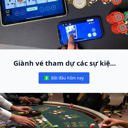
Phá đường dây cá độ bóng đá trực tuyến trị giá 500 tỷ đồn
Cảnh báo chiêu tặng bảng quảng cáo lồng ghép trang web
Ngôi sao đang lên của Brazil gây sốc cho tất cả mọi người
Giành vé tham dự các sự kiện
World Poker Free App trực tiếp
trang cá cược bóng đá
Trangcacuoc88 Cá Độ Bóng Đá - Top 10 Web Cá Độ Uy T
Bắt đầu hôm nay
toàn cầu
Notifications
Top 10 trang cá độ bóng đá online uy tín nhất việt nam
Tổng giải thưởng của WPT Prime Đài Loan là bao nhiêu
trang cá cược bóng đá uy tín
web cá cược bóng đá
web cá cược bóng đá
trang cá độ bóng đá
trang cá cược bóng đá uy tín
các trang web cá cược bóng đá
‎1xBet: Cá cược thể thao trên App Store
Nhận định soi kèo nhà cái hôm nay với tin soikeo chuyên gia
Các giải đấu hàng ngày từ WPT Global
Ai đang bán chỗ tiếp tay cho quảng cáo cờ bạc cá độ? - Tuổi
Tùy chọn thanh toán tại EVERYGAME Poker: Giao dịch nha
Kèo bóng đá hôm nay Tỷ lệ kèo nhà cái 5 trực tuyến Keonh
Web Cá Độ Bóng Đá Fun - Cá Cược Trực Tuyến Podcast on S
Ai đang bán chỗ tiếp tay cho quảng cáo cờ bạc cá độ? - T
Xem Bóng Đá Trực Tiếp Miễn Phí HD Không Lag
Sòng bạc tiền thưởng hàng đầu không có tiền gửi vào năm 
Công nghệ đã ảnh hưởng đến trò chơi roulette như thế nà
Top 10 Trang Web Cá Độ Bóng Đá Uy Tín Nhất 2026
WSOP USA Top 8 Câu hỏi thường gặp
‎1xBet: Cá cược thể thao trên App Store
Phòng ngừa đấu tranh tội phạm liên quan đến cá độ đ
WPT Global có ứng dụng di động không?
Xử nghiêm hành vi công khai quảng cáo cá độ
Cách đủ điều kiện tham gia các sự kiện trực tuyến của WP
Paulius Plausinaitis thắng GGMmillion$ SHR với số tiền 31
Vincent Meli tăng lên 100.000 với K♣️ J♣️ Francois Tosques Call
Phòng ngừa đấu tranh tội phạm liên quan đến cá độ đánh 
Hướng dẫn sự kiện WPT Paris 2024
Trực tiếp Nữ Colombia U20 vs Nữ Cameroon U20 vào lúc 08:
Giải vô địch WPT khơi dậy tinh thần của huyền thoại Poker
Giải Đáp Câu Hỏi thường gặp khi truy cập website - Xoilac 
Sách hướng dẫn giải đấu WPT Playground 2024
Không có tiền gửi miễn phí tại WPT Global - chơi mà không 
Paulius Plausinaitis thắng GGMmillion$ SHR với số tiền 31
22bet – Trải Nghiệm Cá Cược Trực Tuyến Đẳng Cấp