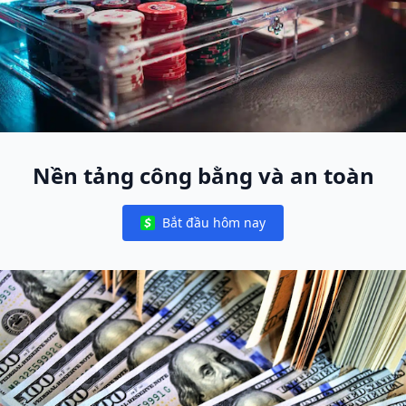
Nền tảng công bằng và an toàn
các trang web cá cược bóng đá
Máy đánh bạc trả tiền thật mà không cần đặt cọc Chơi
Bắt đầu hôm nay
Notifications
Đủ điều kiện cho sự kiện chính của WPT Global thông 
Các Trang Web Cá Cược Bóng Đá: Cách Lập Danh Sách
trang cá cược bóng đá uy tín
trang cá độ bóng đá
trang cá cược bóng đá
trang cá độ bóng đá
web cá cược bóng đá
web cá cược bóng đá
WPT Global: Sự lựa chọn hàng đầu cho người chơi pok
Cách tải xuống WPTGO và bắt đầu
Tôi có thể chơi GGPoker ở Mỹ không?
Kèo bóng đá hôm nay Tỷ lệ kèo nhà cái 5 trực tuyến Keonh
Trang Cá Cược Bóng Đá: Cách Đọc Tỷ Lệ Kèo Và Quy Tắc Th
James Obst giành chức vô địch WPT Australia và giành được
Web Cá Cược Bóng Đá: Cách Kiểm Tra Tên Miền Bảo Mật V
Kèo Bóng Đá Là Gì? Bí Quyết Thắng Lớn Cho Tân Thủ!
Điều khoản sử dụng - Các vấn đề liên quan đến các điều kh
Cách đủ điều kiện tham gia các sự kiện trực tuyến của WP
Chơi bài xì phé trực tuyến trên Android: Hướng dẫn năm 2
WPT Global Million Hyper PKO Showdown: Chi tiết & Hướng
Rake Chase là gì?
Bitstarz không cần tiền thưởng lên tới 5 BTC và 200 vòng q
Cập Nhật Link Vào MIBET Mới Nhất Không Bị Chặn? - A
Sự ra đời của sòng bạc trực tuyến đã tác động đến trò chơi
Giới Thiệu Casino Online Vip79
Trang Cá Độ Bóng Đá: Cách So Sánh Website Bằng Tiêu Chí
WSOP USA Top 8 Câu hỏi thường gặp
WPT Global vs GGPoker: Bạn nên chọn nền tảng poker nào
Xem Bóng Đá Trực Tiếp Miễn Phí Full HD - Link Hot 2026
Hướng dẫn rút tiền toàn cầu của WPT: Tiền mặt được 
Roulette đóng vai trò gì trong văn hóa đại chúng chẳng h
Ứng dụng sòng bạc trực tuyến hàng đầu năm 2025
Cách giành chiến thắng tại các vị trí trực tuyến vào năm 20
Cảnh báo chiêu tặng bảng quảng cáo lồng ghép trang web
Top 10 Trang Web Cá Độ Bóng Đá Uy Tín Nhất 2026
Sách hướng dẫn giải đấu WPT Australia 2024
Các quy tắc và lựa chọn cá cược ban đầu cho roulette l
Thể thao - Cơ hội cá cược thể thao bóng đá hấp dẫn
Paulius Plausinaitis thắng GGMmillion$ SHR với số tiền 31
Kèo Nhà Cái Là Gì? Giải Thích Dễ Hiểu Cho Người Mới
Sự ra đời của sòng bạc trực tuyến đã tác động đến trò chơi
Casino online - Thế giới cá cược trực tuyến đẳng cấp
sirusinfotech.in
Là poker trực tuyến được gian lận?