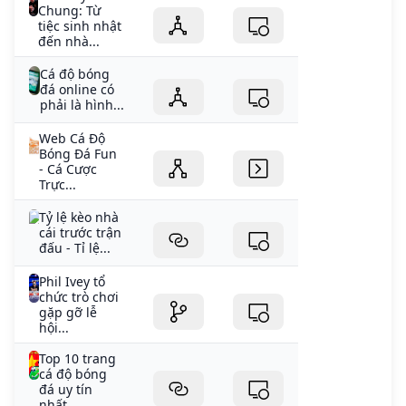
Chung: Từ
tiệc sinh nhật
đến nhà...
Cá độ bóng
đá online có
phải là hình...
Web Cá Độ
Bóng Đá Fun
- Cá Cược
Trực...
Tỷ lệ kèo nhà
cái trước trận
đấu - Tỉ lệ...
Phil Ivey tổ
chức trò chơi
gặp gỡ lễ
hội...
Top 10 trang
cá độ bóng
đá uy tín
nhất...