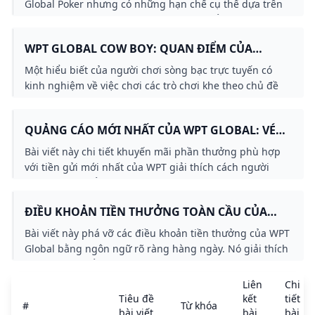
BÊN DƯỚI
Web Cá Độ Bóng Đá Fun - Cá Cược Trực Tuyến Podcast on
Cách nào để ngăn quảng cáo trực tuyến cá độ bóng đá? 
Global Poker nhưng có những hạn chế cụ thể dựa trên
WPT Global có ứng dụng di động không?
Đề xuất chặn xem bóng đá lậu trên trang web xôi lạc Báo
James Obst giành chức vô địch WPT Australia và giành đư
quy định của địa phương. Bạn không thể tải xuống và
Điều khoản sử dụng - Các vấn đề liên quan đến các điều 
Tôi có thể chơi GGPoker ở Mỹ không?
Phá đường dây cá độ bóng đá trực tuyến trị giá 500 tỷ đ
Top 10+ Trang Cá Cược Bóng Đá Uy Tín Trực Tuyến Việt 
chơi WPT Poker Global ở các quốc gia và khu vực bên
Trang Cá Độ Bóng Đá: Cách So Sánh Website Bằng Tiêu C
WPT GLOBAL COW BOY: QUAN ĐIỂM CỦA
WPT Global vs GGPoker: Bạn nên chọn nền tảng poker n
Giải vô địch thế giới WPT 2024 khai mạc tại Wynn Las Vega
dưới
Máy đánh bạc trả tiền thật mà không cần đặt cọc Chơi mi
NGƯỜI CHƠI
Trang Cá Cược Bóng Đá Uy Tín: Bộ Tiêu Chí Chấm Điểm 1
Phòng ngừa đấu tranh tội phạm liên quan đến cá độ đán
Làm cho Phil Ivey cười có thể biến thành một ngày trả lươ
Một hiểu biết của người chơi sòng bạc trực tuyến có
Mẹo mới toàn cầu của WPT: Xem trước cá cược tuần 6 c
Oops there was an error! Horse Gossip
Trang Cá Cược Bóng Đá Uy Tín: Bộ Tiêu Chí Chấm Điểm 1
kinh nghiệm về việc chơi các trò chơi khe theo chủ đề
Trực tiếp Yokohama Marinos vs C. Sapporo lúc 17:00 ngày
Không có tiền gửi miễn phí tại WPT Global - chơi mà khôn
phương Tây bao gồm chơi trò chơi thanh toán và tối đa
Top 10 Trang Web Cá Độ Bóng Đá Uy Tín Nhất 2026
hóa trải nghiệm của bạn.
Top Nhà Cái Bóng Đá Uy Tín 2026: Đặt Cược Siêu Hời!
QUẢNG CÁO MỚI NHẤT CỦA WPT GLOBAL: VÉ
Lịch thi WPT Châu Á Thái Bình Dương 2024-2025
Nguồn gốc của cái tên Roulette là gì?
CHO MỘT SỐ TIỀN CHƠI BỔ SUNG
Bài viết này chi tiết khuyến mãi phần thưởng phù hợp
với tiền gửi mới nhất của WPT giải thích cách người
chơi mới có thể yêu cầu thêm vé giải đấu và các vòng
quay toàn cầu dựa trên số tiền gửi của họ cùng với các
ĐIỀU KHOẢN TIỀN THƯỞNG TOÀN CẦU CỦA
điều kiện thưởng như yêu cầu đặt cược giới hạn thời
WPT: TIỀN MẶT ĐƯỢC THỰC HIỆN ĐƠN GIẢN
gian và biến thể khu vực.
Bài viết này phá vỡ các điều khoản tiền thưởng của WPT
Global bằng ngôn ngữ rõ ràng hàng ngày. Nó giải thích
làm thế nào để yêu cầu tiền thưởng phù hợp với tiền
web cá cược bóng đá
gửi đầu tiên các yêu cầu đặt cược trò chơi đủ điều kiện
Liên
Chi
giới hạn thời gian và các mẹo để tận dụng tối đa tiền
Top 5 Nhà Cái Uy Tín Nhất Việt Nam 2024
Tiêu đề
kết
tiết
#
Từ khóa
thưởng của bạn giúp bạn tăng cường ngân hàng mà
bài viết
bài
bài
Timothy Chung: Từ tiệc sinh nhật đến nhà vô địch WPT P