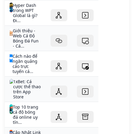
Hyper Dash
trong WPT
Global là gì?
Đi...
Giới thiệu -
Web Cá Độ
Bóng Đá Fun
- Cá...
Cách nào để
ngăn quảng
cáo trực
tuyến cá...
‎1xBet: Cá
cược thể thao
trên App
Store
Top 10 trang
cá độ bóng
đá online uy
tín...
Cập Nhật Link