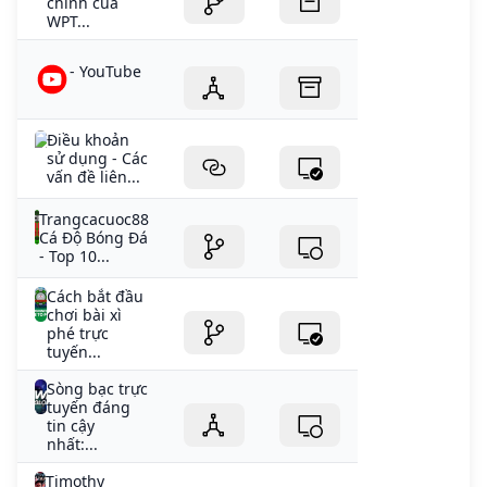
chính của
WPT...
- YouTube
Điều khoản
sử dụng - Các
vấn đề liên...
Trangcacuoc88
Cá Độ Bóng Đá
- Top 10...
Cách bắt đầu
chơi bài xì
phé trực
tuyến...
Sòng bạc trực
tuyến đáng
tin cậy
nhất:...
Timothy