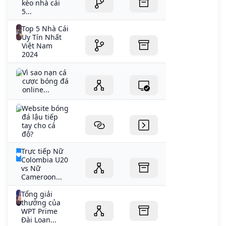
kèo nhà cái
5...
Top 5 Nhà Cái
Uy Tín Nhất
Việt Nam
2024
Vì sao nạn cá
cược bóng đá
online...
Website bóng
đá lậu tiếp
tay cho cá
độ?
Trực tiếp Nữ
Colombia U20
vs Nữ
Cameroon...
Tổng giải
thưởng của
WPT Prime
Đài Loan...