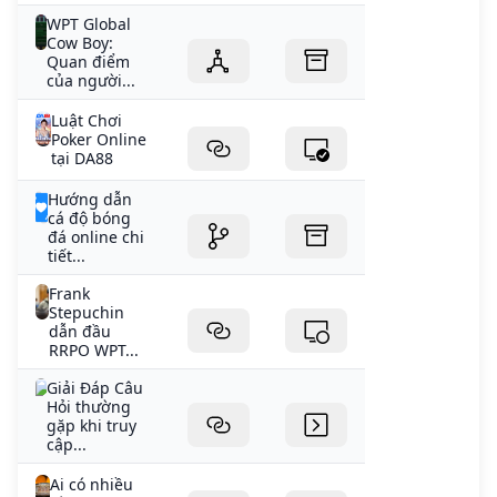
WPT Global
Cow Boy:
Quan điểm
của người...
Luật Chơi
Poker Online
tại DA88
Hướng dẫn
cá độ bóng
đá online chi
tiết...
Frank
Stepuchin
dẫn đầu
RRPO WPT...
Giải Đáp Câu
Hỏi thường
gặp khi truy
cập...
Ai có nhiều