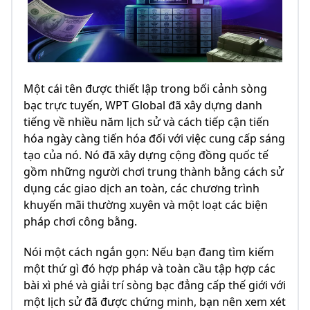
Một cái tên được thiết lập trong bối cảnh sòng
bạc trực tuyến, WPT Global đã xây dựng danh
tiếng về nhiều năm lịch sử và cách tiếp cận tiến
hóa ngày càng tiến hóa đối với việc cung cấp sáng
tạo của nó. Nó đã xây dựng cộng đồng quốc tế
gồm những người chơi trung thành bằng cách sử
dụng các giao dịch an toàn, các chương trình
khuyến mãi thường xuyên và một loạt các biện
pháp chơi công bằng.
Nói một cách ngắn gọn: Nếu bạn đang tìm kiếm
một thứ gì đó hợp pháp và toàn cầu tập hợp các
bài xì phé và giải trí sòng bạc đẳng cấp thế giới với
một lịch sử đã được chứng minh, bạn nên xem xét