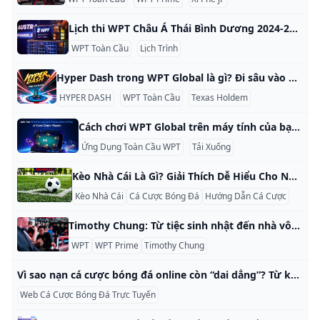
Frank Stepuchin dẫn đầu RRPO WPT Seminole 2024 sau n
Giải Đáp Câu Hỏi thường gặp khi truy cập website - Xoila
Phòng ngừa đấu tranh tội phạm liên quan đến cá độ đán
Kèo Nhà Cái Là Gì? Giải Thích Dễ Hiểu Cho Người Mới
Máy đánh bạc trả tiền thật mà không cần đặt cọc Chơi mi
Trang cá cược uy tín: Cách chọn nhanh
Ứng dụng sòng bạc trực tuyến hàng đầu năm 2025
Lịch thi WPT Châu Á Thái Bình Dương 2024-2025 World Poker Tour (WPT) đã công bố một số sự kiện trong lịch trình Châu Á Thái Bình Dương vào năm 2024 và 2025. Dưới đây là thông tin chi tiết chính: Lịch thi WPT Châu Á Thái Bình Dương 2024 WPT Prime Vietnam: Từ ngày 14 đến ngày 27 tháng 5 năm 2024 tại Crown Poker Club, Hà Nội, Việt Nam WPT Prime Đài Loan: Từ ngày 6 đến ngày 19 tháng 8 năm 2024 tại Asia Poker Arena ở Thành phố Đài Bắc, Đài Loan
WPT Global có ứng dụng di động không?
Trực tiếp Nữ Ma Rốc U20 vs Nữ USA U20 lúc 08:00 ngày 05
Cuộc thi Discord nóng lên: Hãy tham gia hành động!
WPT Toàn Cầu
Lịch Trình
WPT Global từ Chủ nhật Hyper PKO Showdown: Mua thấp
Đủ điều kiện tham quan Red Dragon Poker Tour Jeju 2025
Một phát bắn - Giải đấu Freezeout của WPT Global
các trang web cá cược bóng đá
Giới Thiệu Casino Online BK8
Hyper Dash trong WPT Global là gì? Đi sâu vào hành động poker nhanh chóng ly kỳ! Hyper Dash là một loạt giải đấu của poker hành động nhiều hơn, lý tưởng cho những người chơi thích tốc độ nhanh hơn. Thay vì ngồi xung quanh và xem một giải đấu dài diễn ra, những sự kiện này bắt đầu vào thời gian xác định trước mỗi giờ (trong UTC) và kết thúc trong khoảnh khắc. Cách nó hoạt động Thời gian bắt đầu theo lịch trình Mỗi giải đấu bắt đầu vào cùng một giờ ở UTC (0:40, 1:40, 2:40, v.
trang cá độ bóng đá
Nhà tài trợ Tiêu đề WPT Global Now cho Triton Poker Sup
Ngôi sao đang lên của Brazil gây sốc cho tất cả mọi ngư
Những quốc gia nào có thể chơi WPTGlobal vào năm 202
HYPER DASH
WPT Toàn Cầu
Texas Holdem
Giải Đáp Câu Hỏi thường gặp khi truy cập website - Xoila
trang cá cược bóng đá
Hướng Dẫn Chi Tiết Về Fun88 Đăng Nhập
Cách chơi WPT Global trên máy tính của bạn 2024 Cách chơi WPT Global trên máy tính của bạn Tải xuống phần mềm 1. Truy cập Trang web chính thức: Truy cập trang web WPT Global hoặc sử dụng các liên kết liên kết được cung cấp bởi các trang tin tức poker. 2. Bắt đầu Tải xuống: Nhấp vào nút “Tải xuống” dành riêng cho hệ điều hành của bạn ( Windows hoặc Mac). 3. Cài đặt ứng dụng:
Hướng dẫn cá độ bóng đá online chi tiết fkdecictuzi
Tin soi kèo hôm nay Nhận định kèo bóng đá cùng chuyên g
Martin Tsvetanov giành chiến thắng trong sự kiện chính 
Tổng giải thưởng của WPT Prime Đài Loan là bao nhiêu
Xem Bóng Đá Trực Tiếp Miễn Phí HD Không Lag
Sách hướng dẫn giải đấu WPT Playground 2024
Ứng Dụng Toàn Cầu WPT
Tải Xuống
Ai có nhiều vòng tay WSOP nhất?
Poker toàn cầu có phải là tiền thật không?
Chỉ dẫn chơi cá độ bóng đá Fb88 chuẩn cho cược thủ – Ni
trang cá cược bóng đá
Kèo Nhà Cái Là Gì? Giải Thích Dễ Hiểu Cho Người Mới Kèo nhà cái, còn gọi là tỷ lệ cược, là mức giá mà các nhà cái (đơn vị tổ chức cá cược thể thao) đưa ra để dự đoán kết quả của một trận đấu hoặc sự kiện. Ví dụ: một trận bóng đá giữa đội A và đội B, nhà cái có thể đưa ra kèo “đội A chấp 0.5 bàn” và tỷ lệ ăn 1.90 nếu đội A thắng, hoặc 2.
WPT Global có ứng dụng di động không?
Mẹo mới toàn cầu của WPT: Xem trước cá cược tuần 6 c
Sòng bạc tiền thưởng hàng đầu không có tiền gửi vào nă
Vì sao nạn cá cược bóng đá online còn “dai dẳng”?
Kèo Nhà Cái
Cá Cược Bóng Đá
Hướng Dẫn Cá Cược
Roulette đóng vai trò gì trong văn hóa đại chúng chẳng
Sách hướng dẫn giải đấu WPT Playground 2024
Lịch trình giải đấu toàn cầu WPT 2025
Doug Polk phải đối mặt với phản ứng dữ dội khi chơi tron
Giải vô địch thế giới WPT 2024 khai mạc tại Wynn Las Vega
Ai đã phát minh ra trò chơi roulette?
WPT Global từ Chủ nhật Hyper PKO Showdown: Mua thấp
trang cá độ bóng đá
Máy đánh bạc trả tiền thật mà không cần đặt cọc Chơi mi
Timothy Chung: Từ tiệc sinh nhật đến nhà vô địch WPT Prime UK Giải vô địch WPT Prime 2024 Giải vô địch WPT Prime trị giá 1.100 USD, 5.000.000 USD GTD sẽ diễn ra từ ngày 8 đến ngày 14 tháng 12 tại Wynn Las Vegas như một phần của Lễ hội vô địch thế giới WPT, diễn ra từ ngày 3 đến ngày 23 tháng 12. Năm ngoái, Calvin Anderson đã giành chức vô địch WPT Prime Championship 2023, đứng đầu kỷ lục 10.
Điều khoản sử dụng - Các vấn đề liên quan đến các điều 
Giải vô địch WPT Prime trở lại với Jereld Sam Shining
Cách nào để ngăn quảng cáo trực tuyến cá độ bóng đá? 
Giới thiệu - Web Cá Độ Bóng Đá Fun - Cá Cược Trực Tuyến
Tương lai của trò chơi roulette là gì?
WPT
WPT Prime
Timothy Chung
‎1xBet: Cá cược thể thao trên App Store
Phil Ivey tổ chức trò chơi gặp gỡ lễ hội tại Wynn Las Veg
Xem Bóng Đá Trực Tiếp Miễn Phí HD Không Lag
Luật Chơi Poker Online tại DA88
Đề xuất chặn xem bóng đá lậu trên trang web xôi lạc Báo
Các giải đấu hàng ngày từ WPT Global
các trang web cá cược bóng đá
Cách nào để ngăn quảng cáo trực tuyến cá độ bóng đá? 
Top 10 Trang Web Cá Độ Bóng Đá Uy Tín Nhất 2026
Vì sao nạn cá cược bóng đá online còn “dai dẳng”? Từ khi xuất hiện hình thức cá cược online, cá độ bóng đá đã trở hành trò cờ bạc phổ biến. Đáng nói, nếu như trước đây tệ nạn này còn âm thầm thì nay đã “bùng nổ” và gần như công khai… NGUYỄN GIANG•17/11/2022 03:40 Từ khi xuất hiện hình thức cá cược online, cá độ bóng đá đã trở hành trò cờ bạc phổ biến. Đáng nói, nếu như trước đây tệ nạn này còn âm thầm thì nay đã “bùng nổ” và gần như công khai…
- YouTube
WPT Australia Returns: Thời điểm quan trọng của poker t
Cá độ bóng đá online có phải là hình thức phạm tội đánh
Cảnh báo chiêu tặng bảng quảng cáo lồng ghép trang w
Web Cá Cược Bóng Đá Trực Tuyến
Lịch trình giải đấu toàn cầu WPT 2025
Điều khoản sử dụng - Các vấn đề liên quan đến các điều 
Một phát bắn - Giải đấu Freezeout của WPT Global
các trang web cá cược bóng đá