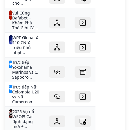
cho...
Vui Cùng
Dafabet –
Khám Phá
Thế Giới Cá...
WPT Global ¥
110 CN ¥
triệu Chủ
nhật...
Trực tiếp
Yokohama
Marinos vs C.
Sapporo...
Trực tiếp Nữ
Colombia U20
vs Nữ
Cameroon...
2025 Vụ nổ
WSOP! Các
định dạng
mới +...