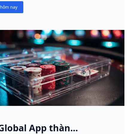
 hôm nay
s
ks & Originals
uro ở Monte Carlo Poker World chào đón một con ngựa siêu t
onte Carlo?
Poker World chào đón một con ngựa siêu tối!
 ninh mạng Quốc gia Việt Nam
onte Carlo?
Global App thành
 xu