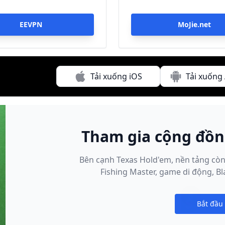
EEVPN
MoJie.net
Tải xuống iOS
Tải xuống
c Thanh Toán
 Chí Minh Bạch
oker người Úc James Obst
$ 3580 phần thưởng
ăm 2025
Tham gia cộng đồn
ỗ trợ & nổi bật nền tảng
ể thao
 Hỗ trợ theo thời gian thực
on Spotify
hực hiện đơn giản
game lớn nh
ông chi tiêu
 đồng
ng hạn như phim ảnh và văn học?
Bên cạnh Texas Hold'em, nền tảng còn
u euro! Làm thế nào một cú sốc nghiệp dư mọi người ở Ept M
Fishing Master, game di động, Bl
uận
ăm 2025 với WPT Global
hực hiện đơn giản
 gia - Xoilac TV
6
Bắt đầu
 ngày đầu tiên
nonyViet
Notification
nh bạc với khung hình phạt cao nhất hay không?
ướng dẫn sự kiện