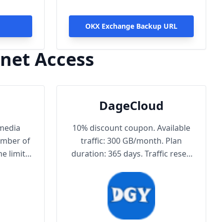
OKX Exchange Backup URL
net Access
DageCloud
media
10% discount coupon. Available
umber of
traffic: 300 GB/month. Plan
e limit.
duration: 365 days. Traffic reset:
mit.
reset on order date or by
purchasing traffic package.
Maximum achievable bandwidth:
1000 Mbps. Node protocol:
Trojan.