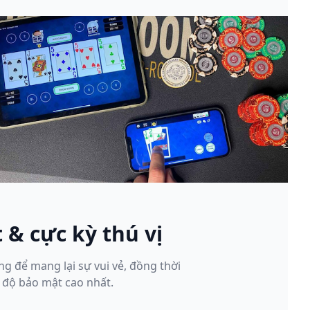
Poker World chào đón một con ngựa siêu tối!
Poker World chào đón một con ngựa siêu tối!
 xu
ks & Originals
 mọi người ở Ept Monte Carlo?
 & cực kỳ thú vị
ks & Originals
g để mang lại sự vui vẻ, đồng thời
 độ bảo mật cao nhất.
Poker World chào đón một con ngựa siêu tối!