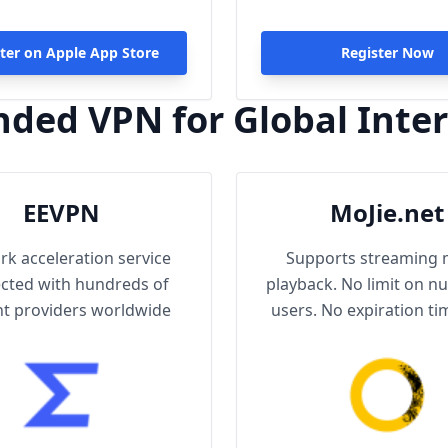
ter on Apple App Store
Register Now
ed VPN for Global Inter
EEVPN
MoJie.net
k acceleration service
Supports streaming 
cted with hundreds of
playback. No limit on n
t providers worldwide
users. No expiration tim
No network speed li