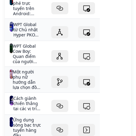
phé trực
tuyến trên
Android:...
WPT Global
từ Chủ nhật
Hyper PKO...
WPT Global
Cow Boy:
Quan điểm
của người...
Một người
phụ nữ
hướng dẫn
lựa chọn đồ...
Cách giành
chiến thắng
tại các vị trí...
Ứng dụng
sòng bạc trực
tuyến hàng
đầu...