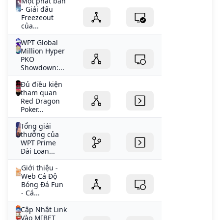
Một phát bắn
- Giải đấu
Freezeout
của...
WPT Global
Million Hyper
PKO
Showdown:...
Đủ điều kiện
tham quan
Red Dragon
Poker...
Tổng giải
thưởng của
WPT Prime
Đài Loan...
Giới thiệu -
Web Cá Độ
Bóng Đá Fun
- Cá...
Cập Nhật Link
Vào MIBET