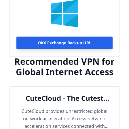
OKX Exchange Backup URL
Recommended VPN for
Global Internet Access
CuteCloud - The Cutest
Cloud
CuteCloud provides unrestricted global
network acceleration. Access network
acceleration services connected with