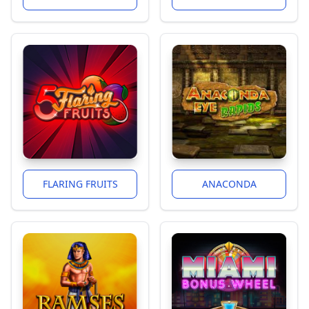
FLARING FRUITS
ANACONDA