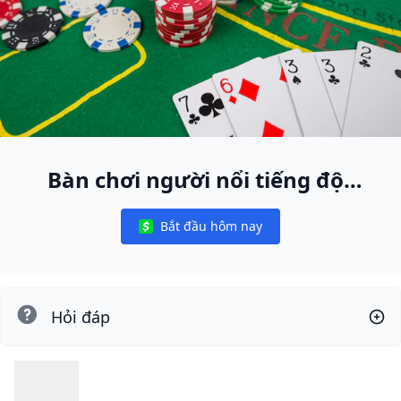
Bàn chơi người nổi tiếng độc
nhất
trang cá cược bóng đá uy tín
Trang Cá Cược Bóng Đá Uy Tín: Bộ Tiêu Chí Chấm Điểm
Bắt đầu hôm nay
Notifications
Trực tiếp Nữ Ma Rốc U20 vs Nữ USA U20 lúc 08:00 ngày 
WPT Global vs GGPoker: Bạn nên chọn nền tảng poker
web cá cược bóng đá
web cá cược bóng đá
trang cá cược bóng đá
Giới Thiệu Casino Online Vip79
Giới thiệu - Web Cá Độ Bóng Đá Fun - Cá Cược Trực Tuyến P
Nhà tài trợ Tiêu đề WPT Global Now cho Triton Poker Super 
Thể thao - Cơ hội cá cược thể thao bóng đá hấp dẫn
Trực tiếp Nữ Colombia U20 vs Nữ Cameroon U20 lúc 08:
Hỏi đáp
Nhận định soi kèo nhà cái hôm nay với tin soikeo chuyên gia
Tiêu đề EPT củng cố danh tiếng của Stephen Song như mộ
Tin soi kèo hôm nay Nhận định kèo bóng đá cùng chuyên gia
Cuộc thi Discord nóng lên: Hãy tham gia hành động!
Casino online - Thế giới cá cược trực tuyến đẳng cấp
Lịch trình giải đấu toàn cầu WPT 2025
Cách nào để ngăn quảng cáo trực tuyến cá độ bóng đá? – 
Cách chơi WPT Global trên máy tính của bạn 2024
Top 10 trang cá độ bóng đá online uy tín nhất việt nam
Các giải đấu poker trực tuyến hàng đầu để xem và chơi và
Xem V-League Miễn Phí Ở Đâu? 3 Cách Xem Trực Tiếp Hot 
các trang web cá cược bóng đá
Top 5 sòng bạc trực tuyến năm 2025: chơi ở đâu và già
Cuộc đua gay cấn dành cho Cầu thủ xuất sắc nhất WPT mùa
WPT Global có ứng dụng di động không?
Cuộc thi Discord nóng lên: Hãy tham gia hành động!
Bạn có thể chơi WPT Global ở đâu? Các quốc gia được hỗ 
Trực tiếp Yokohama Marinos vs C. Sapporo lúc 17:00 ng