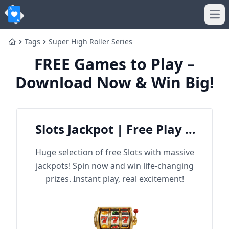
Ope
Tags
Super High Roller Series
Home
FREE Games to Play –
Download Now & Win Big!
Slots Jackpot | Free Play &
Win Big
Huge selection of free Slots with massive
jackpots! Spin now and win life-changing
prizes. Instant play, real excitement!