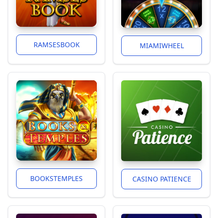
RAMSESBOOK
MIAMIWHEEL
BOOKSTEMPLES
CASINO PATIENCE