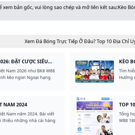
Chơi miễn phí
Để xem bản gốc, vui lòng sao chép và mở liên kết sau:
Kèo Bó
Tuyến Podcast on Spotify
Đọc Kèo
 thực hiện đơn giản
8:00 ngày 04/09/2024 - Xoilac TV
t on Spotify
hơi vào năm 2025
 các quốc gia và khu vực bên dưới
Xem Đá Bóng Trực Tiếp Ở Đâu? Top 10 Địa Chỉ Uy
 Báo Dân trí
ch So Sánh Có Trách Nhiệm
PT mùa 22 tại Wynn Las Vegas
2026
 được thực hiện đơn giản
i $ 3580 phần thưởng
ượt Nhất 2026
ch nhanh chóng và dễ dàng
026: ĐẶT CƯỢC SIÊU
KÈO B
p Hot Nhất 2026
iêu
!
ĐỌC K
 Việt Nam 2026 như BK8 W88
Tìm hiể
 2026
 Tuổi Trẻ Online
anh kèo ngon Ngoại hạng
Hướng d
hẳng hạn như phim ảnh và văn học?
lớn!
bóng đá
thế nào?
g Cấp
vị
 năm 2025 với WPT Global
nh được 585.359 đô la Úc
ỆT NAM 2024
TOP 1
hẳng hạn như phim ảnh và văn học?
ch nhanh chóng và dễ dàng
 vòng quay miễn phí
 Việt Nam năm 2024. Bài viết
Tổng hợ
ch So Sánh Có Trách Nhiệm
25: Hướng dẫn dành cho người mới bắt đầu
t on Spotify
ới thiệu những nhà cái hàng
W88 188
rò chơi roulette như thế nào?
 người bằng cách giành giải thưởng triệu euro ở Monte Car
tỷ đồng
chi tiế
PT mùa 22 tại Wynn Las Vegas
Vegas: Điều gì sẽ xảy ra
chơi Vi