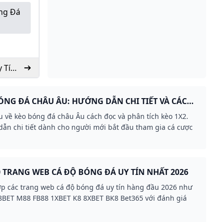
Điều khoản tiền thưởng toàn cầu của WPT: Tiề
Cuộc đua gay cấn dành cho Cầu thủ xuất sắc 
ng Đá
Xem Bóng Đá Trực Tiếp Miễn Phí Full HD - Link
Website bóng đá lậu tiếp tay cho cá độ?
Xem Đá Bóng Trực Tiếp Ở Đâu? Top 10 Địa Chỉ 
Sách hướng dẫn giải đấu WPT Playground 202
 Tín
ÓNG ĐÁ CHÂU ÂU: HƯỚNG DẪN CHI TIẾT VÀ CÁCH
ÈO
u về kèo bóng đá châu Âu cách đọc và phân tích kèo 1X2.
ẫn chi tiết dành cho người mới bắt đầu tham gia cá cược
.
0 TRANG WEB CÁ ĐỘ BÓNG ĐÁ UY TÍN NHẤT 2026
p các trang web cá độ bóng đá uy tín hàng đầu 2026 như
BET M88 FB88 1XBET K8 8XBET BK8 Bet365 với đánh giá
lo Poker World chào đón một con ngựa siêu tối!
t về giấy phép tỷ lệ kèo khuyến mãi và độ an toàn cho người
ệt Nam.