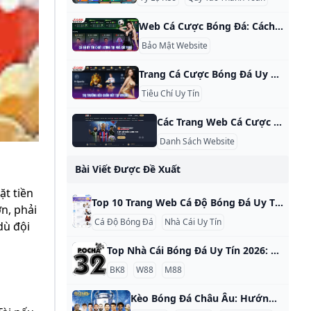
Trang Cá Cược Bóng Đá Uy Tín: Bộ Tiêu Chí C
Hướng dẫn rút tiền toàn cầu của WPT: Tiền mặ
Cory Zeidman nhận tội về kế hoạch gian lận cá
Chỉ dẫn chơi cá độ bóng đá Fb88 chuẩn cho cượ
TP trong WPT poker là gì?
Bạn có biết trò chơi poker trực tuyến WPTGO
Web Cá Cược Bóng Đá: Cách Kiểm Tra Tên Miề
Top 10 trang cá độ bóng đá online uy tín nhất 
Oops there was an error! Horse Gossip
Web Cá Cược Bóng Đá: Cách Kiểm Tra Tên Miền Bảo Mật Và Thanh Toán Web Cá Cược Bóng Đá: Cách Kiểm Tra Tên Miền, Bảo Mật Và Thanh Toán Một web cá cược bóng đá có thể xử lý thông tin đăng nhập, dữ liệu định danh và giao dịch tài chính. Vì vậy, việc kiểm tra bảo mật phải được thực hiện trước khi người dùng nhập bất kỳ dữ liệu cá nhân nào. Biểu tượng ổ khóa, giao diện đẹp hoặc ứng dụng có logo quen thuộc không đủ để chứng minh website là bản chính, được vận hành minh bạch hoặc được phép cung cấp dịch vụ tại vị trí của người dùng.
Xem V-League Miễn Phí Ở Đâu? 3 Cách Xem Trự
WPT Global có ứng dụng di động không?
Phil Ivey tổ chức trò chơi gặp gỡ lễ hội tại W
Giải Đáp Câu Hỏi thường gặp khi truy cập websi
Bảo Mật Website
Tên Miền Giả Mạo
An
Cá độ bóng đá online có phải là hình thức ph
Xử nghiêm hành vi công khai quảng cáo cá độ
WPT Global từ Chủ nhật Hyper PKO Showdown
Ai đang bán chỗ tiếp tay cho quảng cáo cờ bạc c
web cá cược bóng đá
web cá cược bóng đá
Trực tiếp Yokohama Marinos vs C. Sapporo lúc 
Trang Cá Cược Bóng Đá Uy Tín: Bộ Tiêu Chí Chấm Điểm 100 Điểm Trang Cá Cược Bóng Đá Uy Tín: Bộ Tiêu Chí Chấm Điểm 100 Điểm Cụm từ trang cá cược bóng đá uy tín thường bị sử dụng như một nhãn quảng cáo. Để đánh giá khách quan hơn, người viết nên công bố một hệ thống chấm điểm, dữ liệu kiểm tra và lý do trừ điểm. Thang điểm dưới đây không xác nhận website được phép hoạt động tại Việt Nam.
web cá cược bóng đá
WSOP USA Top 8 Câu hỏi thường gặp
Cá độ bóng đá online có phải là hình thức ph
Ngày 20-25 tháng 9 năm 2024 Giải vô địch WP
Top 10+ Trang Cá Cược Bóng Đá Uy Tín Trực T
Tiêu Chí Uy Tín
Chấm Điểm Website
Đá
Phil Ivey tổ chức trò chơi gặp gỡ lễ hội tại W
Các giải đấu hàng ngày từ WPT Global
các trang web cá cược bóng đá
Thể thao - Cơ hội cá cược thể thao bóng đá hấ
Các Trang Web Cá Cược Bóng Đá: Cách Lập Danh Sách So Sánh Có Trách Nhiệm Các Trang Web Cá Cược Bóng Đá: Cách Lập Danh Sách So Sánh Có Trách Nhiệm Danh sách các trang web cá cược bóng đá thường được trình bày dưới dạng top 5, top 10 hoặc bảng xếp hạng. Nếu không có phương pháp biên tập rõ ràng, thứ tự trong danh sách có thể chỉ phản ánh mức hoa hồng quảng cáo thay vì chất lượng thông tin. Một danh sách có giá trị phải công bố tiêu chí, ngày kiểm tra, phạm vi pháp lý và những nội dung chưa thể xác minh.
Top 5 sòng bạc trực tuyến năm 2025: chơi ở đâ
Sòng bạc trực tuyến đáng tin cậy nhất: WPT Gl
Cách tải xuống đăng ký và Master WPT Global:
Tổng giải thưởng của WPT Prime Đài Loan là b
Các quy tắc và lựa chọn cá cược ban đầu cho ro
Làm cho Phil Ivey cười có thể biến thành một n
Sòng bạc toàn cầu WPT: Một cuộc phiêu lưu đầ
Cory Zeidman nhận tội về kế hoạch gian lận cá
Danh Sách Website
Phương Pháp So
Hướng dẫn cá độ bóng đá online chi tiết fkdeci
Cuộc đua gay cấn dành cho Cầu thủ xuất sắc 
Làm cho Phil Ivey cười có thể biến thành một n
Tôi có thể chơi GGPoker ở Mỹ không?
trang cá cược bóng đá uy tín
trang cá cược bóng đá
Bài Viết Được Đề Xuất
Tôi có thể chơi GGPoker ở Mỹ không?
Là poker trực tuyến được gian lận?
Trangcacuoc88 Cá Độ Bóng Đá - Top 10 Web Cá
Xử nghiêm hành vi công khai quảng cáo cá độ
WPT Australia Returns: Thời điểm quan trọng c
Top 10 Trang Web Cá Độ Bóng Đá Uy Tín Nhất
Cảnh báo chiêu tặng bảng quảng cáo lồng gh
Một số vụ bê bối và tranh cãi nổi tiếng về roule
Sự ra đời của sòng bạc trực tuyến đã tác động
Top 5 sòng bạc trực tuyến năm 2025: chơi ở đâ
ặt tiền
Cá cược là gì? Hiểu rõ khái niệm và rủi ro pháp 
web cá cược bóng đá
Cách giành chiến thắng tại các vị trí trực tuy
Top 10 Trang Web Cá Độ Bóng Đá Uy Tín Nhất 2026 Hiện nay, có rất nhiều trang web cá độ bóng đá xuất hiện trên Internet, nhưng không phải nhà cái nào cũng đáng tin cậy. Khi chọn nơi chơi, người Việt thường quan tâm đến giấy phép, tỷ lệ kèo, tốc độ nạp – rút tiền và hỗ trợ tiếng Việt. Một số trang được đánh giá cao về chất lượng và độ an toàn, như W88, 188BET, M88, FB88, 1XBET, K8, 8XBET, BK8 và Bet365, mỗi nơi có những ưu điểm riêng phù hợp với từng loại người chơi.
Tổng giải thưởng của WPT Prime Đài Loan là b
Ứng dụng sòng bạc trực tuyến hàng đầu năm
Chỉ dẫn chơi cá độ bóng đá Fb88 chuẩn cho cượ
WPT Global vs GGPoker: Bạn nên chọn nền tả
ơn, phải
Frank Stepuchin dẫn đầu RRPO WPT Seminole 
Trực tiếp Nữ Ma Rốc U20 vs Nữ USA U20 lúc 08:
Tin soi kèo hôm nay Nhận định kèo bóng đá cù
Cá Độ Bóng Đá
Nhà Cái Uy Tín
Bóng Đá Online
- YouTube
WSOP USA Top 8 Câu hỏi thường gặp
Giới Thiệu Casino Online Vip79
Điều khoản sử dụng - Các vấn đề liên quan đến
dù đội
Trực tiếp Ramhlun Athletic vs Venghlun FC vào 
Lễ hội mùa xuân toàn cầu WPT: 7.000.000 đô l
Chỉ dẫn chơi cá độ bóng đá Fb88 chuẩn cho cượ
Đánh giá về Everygame Poker: Hướng dẫn chơi
WPT Global từ Chủ nhật Hyper PKO Showdown
Trực tiếp Nữ Colombia U20 vs Nữ Cameroon U20
Sòng bạc trực tuyến đáng tin cậy nhất: WPT Gl
Các Trang Web Cá Cược Bóng Đá: Cách Lập Da
Xem Bóng Đá Trực Tiếp Miễn Phí HD Không La
Web Cá Cược Bóng Đá: Cách Kiểm Tra Tên Miề
Top Nhà Cái Bóng Đá Uy Tín 2026: Đặt Cược Siêu Hời! Bạn đang tìm chỗ đặt cược bóng đá an toàn và thú vị? Đừng lo, ở Việt Nam năm 2026, có nhiều nhà cái uy tín giúp bạn dễ dàng tham gia từ nhà. Hãy cùng khám phá nhé! Top nhà cái đáng tin cậy BK8 dẫn đầu với giấy phép PAGCOR, thưởng chào mừng 200K cho lần nạp đầu và tài trợ Wolves ở Premier League. W88 nổi bật nhờ livestream miễn phí các trận Ngoại hạng Anh, hỗ trợ nạp Momo chỉ 100K.
Doug Polk phải đối mặt với phản ứng dữ dội kh
Cập Nhật Link Vào MIBET Mới Nhất Không Bị C
Sách hướng dẫn giải đấu WPT Australia 2024
Giới Thiệu Casino Online Vip79
BK8
W88
M88
Ngôi sao đang lên của Brazil gây sốc cho tất 
Hyper Dash trong WPT Global là gì? Đi sâu và
Phòng ngừa đấu tranh tội phạm liên quan đến
Đủ điều kiện tham quan Red Dragon Poker Tour
s
Ai đã phát minh ra trò chơi roulette?
Top 10 trang web cá độ bóng đá online uy tín
Cách tải xuống WPTGO và bắt đầu
Kèo Bóng Đá Châu Âu: Hướng Dẫn Chi Tiết và Cách Đọc Kèo Kèo bóng đá châu Âu, còn được gọi là kèo 1X2, là một trong những loại kèo phổ biến nhất trong cá cược bóng đá. Bài viết này sẽ giúp bạn hiểu rõ hơn về kèo châu Âu và cách đọc chúng. Kèo Châu Âu là gì? Kèo Châu Âu, hay còn gọi là kèo 1X2, là loại kèo đơn giản và dễ hiểu nhất1. Người chơi chỉ cần chọn một trong ba kết quả có thể xảy ra: