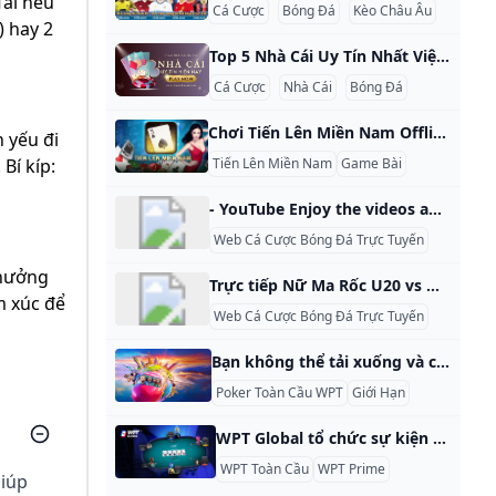
Tài nếu
Nhà tài trợ Tiêu đề WPT Global Now cho Triton
Website bóng đá lậu tiếp tay cho cá độ?
Timothy Chung: Từ tiệc sinh nhật đến nhà vô 
Cá Cược
Bóng Đá
Kèo Châu Âu
) hay 2
Vui Cùng Dafabet – Khám Phá Thế Giới Cá Cư
Đề xuất chặn xem bóng đá lậu trên trang web x
WPT Global Cow Boy: Quan điểm của người ch
trang cá cược bóng đá uy tín
- YouTube
Top 5 Nhà Cái Uy Tín Nhất Việt Nam 2024 Trong thị trường cá cược trực tuyến ngày càng phát triển tại Việt Nam, việc lựa chọn một nhà cái uy tín là vô cùng quan trọng. Bài viết này sẽ giới thiệu 5 nhà cái được đánh giá là uy tín nhất tại Việt Nam năm 2024, dựa trên nhiều tiêu chí khách quan. Tiêu chí đánh giá nhà cái uy tín Để đánh giá một nhà cái có uy tín hay không, chúng ta cần xem xét các yếu tố sau1:
trang cá cược bóng đá
Làm cho Phil Ivey cười có thể biến thành một n
2025 Vụ nổ WSOP! Các định dạng mới + Giải th
Lịch trình giải đấu toàn cầu WPT 2025
Cá Cược
Nhà Cái
Bóng Đá
Giải vô địch tiền thưởng vàng: Cú sút hàng tu
trang cá cược bóng đá
sirusinfotech.in
web cá cược bóng đá
Chơi Tiến Lên Miền Nam Offline: Hướng Dẫn Tải Game và Chiến Thuật Chơi Chơi Tiến Lên Miền Nam Offline: Hướng Dẫn Tải Game và Chiến Thuật Chơi Tags: Tiến Lên Miền Nam, game bài, offline, miễn phí, hướng dẫn Giới Thiệu Về Game Tiến Lên Miền Nam Offline Tiến Lên Miền Nam là một trò chơi bài phổ biến tại Việt Nam, được yêu thích bởi luật chơi đơn giản và tính giải trí cao. Phiên bản offline cho phép người chơi trải nghiệm mà không cần kết nối internet, rất thuận tiện cho những ai muốn thư giãn mọi lúc mọi nơi.
Casino online - Thế giới cá cược trực tuyến đẳ
Tin soi kèo hôm nay Nhận định kèo bóng đá cù
WPT Global vs GGPoker: Bạn nên chọn nền tả
n yếu đi
WSOP USA Top 8 Câu hỏi thường gặp
Cá độ bóng đá online có phải là hình thức ph
22bet – Trải Nghiệm Cá Cược Trực Tuyến Đẳng
WPT Global ¥ 110 CN ¥ triệu Chủ nhật Hyper
Tiến Lên Miền Nam
Game Bài
Ngoại Tuyến
Bí kíp:
Xem Bóng Đá Trực Tiếp Miễn Phí Full HD - Link
Cách tải xuống đăng ký và Master WPT Global:
Giải vô địch WPT Prime trở lại với Jereld Sam S
Xem V-League Miễn Phí Ở Đâu? 3 Cách Xem Trự
trang cá cược bóng đá
Web Cá Cược Bóng Đá: Cách Kiểm Tra Tên Miề
- YouTube Enjoy the videos and music you love, upload original content, and share it all with friends, family, and the world on YouTube.
Sử dụng đô la hộ chiếu toàn cầu WPT để vào cá
10+ Trang Cá Cược Bóng Đá ICU Online Uy Tín 
Điều khoản tiền thưởng toàn cầu của WPT: Tiề
Texas Holdem Flop có nghĩa là gì?
2025 Vụ nổ WSOP! Các định dạng mới + Giải th
Web Cá Cược Bóng Đá Trực Tuyến
Poker toàn cầu có phải là tiền thật không?
Trangcacuoc88 Cá Độ Bóng Đá - Top 10 Web Cá
WSOP USA Top 8 Câu hỏi thường gặp
Trực tiếp Yokohama Marinos vs C. Sapporo lúc 
TP trong WPT poker là gì?
Trang cá cược uy tín: Cách chọn nhanh
Bitstarz không cần tiền thưởng lên tới 5 BTC 
Casino online - Thế giới cá cược trực tuyến đẳ
trang cá độ bóng đá
thưởng
2025 Vụ nổ WSOP! Các định dạng mới + Giải th
Lịch trình giải đấu toàn cầu WPT 2025
Trực tiếp Nữ Ma Rốc U20 vs Nữ USA U20 lúc 08:00 ngày 05/09/2024 - Xoilac TV Phát sóng trực tiếp trận đấu Nữ Ma Rốc U20 vs Nữ USA U20 trong khuôn khổ giải FIFA U20 Womens World Cup full HD tốc độ cao với bình luận miễn phí tại Xoilac TV. TàiXỉuChủ nhàHòaĐội KháchTàiXỉuChủ nhàHòaĐội KháchFIFA U20 Womens World Cup Tường thuật trực tiếp Nữ Ma Rốc U20 vs Nữ USA U20 có bình luận tiếng Việt miễn phí trên các nền tảng có kết nối internet.
Cách nào để ngăn quảng cáo trực tuyến cá độ
WPT Global Cow Boy: Quan điểm của người ch
Xem Bóng Đá Trực Tiếp Miễn Phí HD Không La
Phòng ngừa đấu tranh tội phạm liên quan đến
m xúc để
Ứng dụng sòng bạc trực tuyến hàng đầu năm
Hướng Dẫn Chi Tiết Về Fun88 Đăng Nhập
Web Cá Cược Bóng Đá Trực Tuyến
Đối tác toàn cầu của WPT với Câu lạc bộ bài P
Timothy Chung: Từ tiệc sinh nhật đến nhà vô 
Oops there was an error! Horse Gossip
WPT Global: Sự lựa chọn hàng đầu cho người 
Paulius Plausinaitis thắng GGMmillion$ SHR vớ
10+ Trang Cá Cược Bóng Đá ICU Online Uy Tín 
WPT Global ¥ 110 CN ¥ triệu Chủ nhật Hyper
các trang web cá cược bóng đá
Chơi bài xì phé trực tuyến trên Android: Hướ
- YouTube
Sách hướng dẫn giải đấu WPT Australia 2024
Bạn không thể tải xuống và chơi WPT Poker Global ở các quốc gia và khu vực bên dưới Người chơi ở hơn 100 quốc gia có thể truy cập WPT Global Poker, nhưng có những hạn chế cụ thể dựa trên quy định của địa phương. Tại sao bạn không thể tải xuống và chơi WPT Poker Global ở các quốc gia và khu vực bên dưới Các quốc gia có thể truy cập WPT Global Người chơi có thể đăng ký và tải xuống WPT Global từ các khu vực sau:
Quy tắc mới cho Thiên đường WSOP: Thiết bị đi
Cách tải xuống WPTGO và bắt đầu
Cuộc đua gay cấn dành cho Cầu thủ xuất sắc 
Top 5 sòng bạc trực tuyến năm 2025: chơi ở đâ
Cách giành chiến thắng tại các vị trí trực tuy
Poker Toàn Cầu WPT
Giới Hạn
Hướng dẫn sự kiện WPT Paris 2024
Poker toàn cầu có phải là tiền thật không?
Cách nào để ngăn quảng cáo trực tuyến cá độ
trang cá độ bóng đá
trang cá cược bóng đá
Xem Bóng Đá Trực Tiếp Miễn Phí Full HD - Link
Cách chơi WPT Global trên máy tính của bạn 2
Xử nghiêm hành vi công khai quảng cáo cá độ
WPT Global tổ chức sự kiện ở những quốc gia và khu vực nào? WPT tổ chức các sự kiện trên toàn thế giới Kể từ khi thành lập vào năm 2002, WPT (World Poker Tour) đã tổ chức nhiều sự kiện nhỏ trên khắp thế giới. Theo thông tin bách khoa toàn thư, WPT đã thành lập hơn 70 trạm phụ ở Bắc Mỹ, Châu Âu và Châu Á. Sự phát triển của WPT ở Châu Á Tại Châu Á, WPT là một trong những tổ chức đầu tiên tổ chức thành công các giải đấu poker chuyên nghiệp quy mô lớn tại Trung Quốc đại lục.
Web Cá Cược Bóng Đá: Cách Kiểm Tra Tên Miề
Trang Cá Cược Bóng Đá: Cách Đọc Tỷ Lệ Kèo V
Các giải đấu poker trực tuyến hàng đầu để xe
Sự ra đời của sòng bạc trực tuyến đã tác động
Trang Cá Độ Bóng Đá: Cách So Sánh Website B
Trực tiếp Ramhlun Athletic vs Venghlun FC vào 
WPT Toàn Cầu
WPT Prime
giúp
Sách hướng dẫn giải đấu WPT Australia 2024
Sử dụng mã tiền thưởng WPT777 để yêu cầu ưu 
WPT Global từ Chủ nhật Hyper PKO Showdown
trang cá độ bóng đá