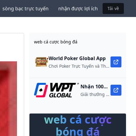
sòng bạc trực tuyến
nhận được lợi ích
Tải về
trang cá cược bóng đá uy tín
web cá cược bóng đá
WPT Global từ Chủ nhật Hyper PKO Showdown
Hướng dẫn cá độ bóng đá online chi tiết fkdeci
Các giải đấu poker trực tuyến hàng đầu để xe
World Poker Global App
Doug Polk phải đối mặt với phản ứng dữ dội kh
Chơi Poker Trực Tuyến và Thắng Tiền Thật.
 xu
Trò chơi roulette lần đầu tiên được chơi ở đâu 
Vui Cùng Dafabet – Khám Phá Thế Giới Cá Cư
Nhận 100% hoàn tiền khi nạp lần đầu
Trực tiếp Ramhlun Athletic vs Venghlun FC vào 
Thể thao - Cơ hội cá cược thể thao bóng đá hấ
Giải thưởng hàng ngày đảm bảo 10,000 USD
Mẹo mới toàn cầu của WPT: Xem trước cá cược
Cập Nhật Link Vào MIBET Mới Nhất Không Bị C
á cược
trang cá độ bóng đá
web cá cược bóng đá
web cá cược bóng đá
Top 10 trang cá độ bóng đá online uy tín nhất 
Website bóng đá lậu tiếp tay cho cá độ?
g đá
Sòng bạc toàn cầu WPT: Một cuộc phiêu lưu đầ
‎1xBet: Cá cược thể thao trên App Store